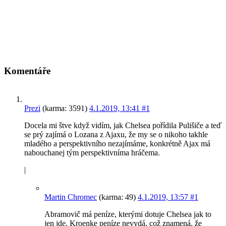
Komentáře
Prezi
(karma: 3591)
4.1.2019, 13:41
#1
Docela mi štve když vidím, jak Chelsea pořídila Pulišiče a teď
se prý zajímá o Lozana z Ajaxu, že my se o nikoho takhle
mladého a perspektivního nezajímáme, konkrétně Ajax má
nabouchanej tým perspektivníma hráčema.
|
Martin Chromec
(karma: 49)
4.1.2019, 13:57
#1
Abramovič má peníze, kterými dotuje Chelsea jak to
jen jde. Kroenke peníze nevydá, což znamená, že