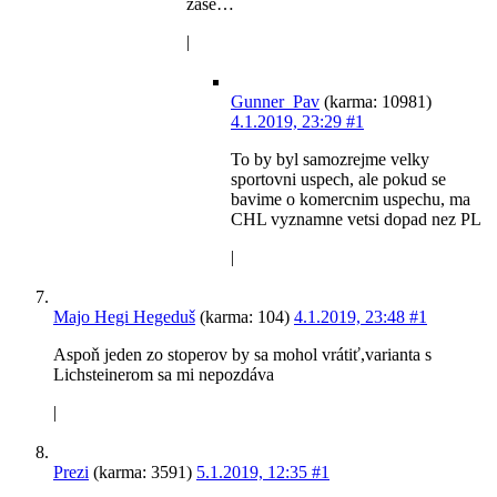
zase…
|
Gunner_Pav
(karma: 10981)
4.1.2019, 23:29
#1
To by byl samozrejme velky
sportovni uspech, ale pokud se
bavime o komercnim uspechu, ma
CHL vyznamne vetsi dopad nez PL
|
Majo Hegi Hegeduš
(karma: 104)
4.1.2019, 23:48
#1
Aspoň jeden zo stoperov by sa mohol vrátiť,varianta s
Lichsteinerom sa mi nepozdáva
|
Prezi
(karma: 3591)
5.1.2019, 12:35
#1