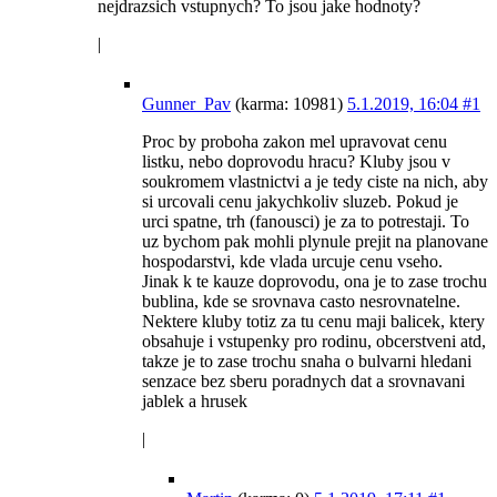
nejdrazsich vstupnych? To jsou jake hodnoty?
|
Gunner_Pav
(karma: 10981)
5.1.2019, 16:04
#1
Proc by proboha zakon mel upravovat cenu
listku, nebo doprovodu hracu? Kluby jsou v
soukromem vlastnictvi a je tedy ciste na nich, aby
si urcovali cenu jakychkoliv sluzeb. Pokud je
urci spatne, trh (fanousci) je za to potrestaji. To
uz bychom pak mohli plynule prejit na planovane
hospodarstvi, kde vlada urcuje cenu vseho.
Jinak k te kauze doprovodu, ona je to zase trochu
bublina, kde se srovnava casto nesrovnatelne.
Nektere kluby totiz za tu cenu maji balicek, ktery
obsahuje i vstupenky pro rodinu, obcerstveni atd,
takze je to zase trochu snaha o bulvarni hledani
senzace bez sberu poradnych dat a srovnavani
jablek a hrusek
|