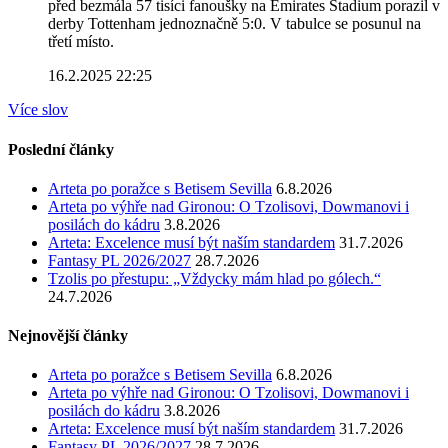
před bezmála 57 tisíci fanoušky na Emirates Stadium porazil v
derby Tottenham jednoznačně 5:0. V tabulce se posunul na
třetí místo.
16.2.2025 22:25
Více slov
Poslední články
Arteta po poražce s Betisem Sevilla
6.8.2026
Arteta po výhře nad Gironou: O Tzolisovi, Dowmanovi i
posilách do kádru
3.8.2026
Arteta: Excelence musí být naším standardem
31.7.2026
Fantasy PL 2026/2027
28.7.2026
Tzolis po přestupu: „Vždycky mám hlad po gólech.“
24.7.2026
Nejnovější články
Arteta po poražce s Betisem Sevilla
6.8.2026
Arteta po výhře nad Gironou: O Tzolisovi, Dowmanovi i
posilách do kádru
3.8.2026
Arteta: Excelence musí být naším standardem
31.7.2026
Fantasy PL 2026/2027
28.7.2026