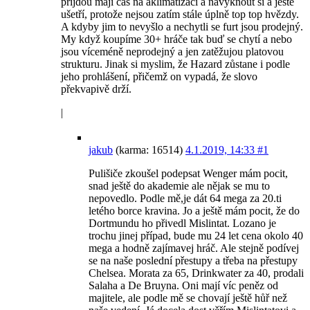
přijdou mají čas na aklimatizaci a navyknout si a ještě
ušetří, protože nejsou zatím stále úplně top top hvězdy.
A kdyby jim to nevyšlo a nechytli se furt jsou prodejný.
My když koupíme 30+ hráče tak buď se chytí a nebo
jsou víceméně neprodejný a jen zatěžujou platovou
strukturu. Jinak si myslim, že Hazard zůstane i podle
jeho prohlášení, přičemž on vypadá, že slovo
překvapivě drží.
|
jakub
(karma: 16514)
4.1.2019, 14:33
#1
Pulišiče zkoušel podepsat Wenger mám pocit,
snad ještě do akademie ale nějak se mu to
nepovedlo. Podle mě,je dát 64 mega za 20.ti
letého borce kravina. Jo a ještě mám pocit, že do
Dortmundu ho přivedl Mislintat. Lozano je
trochu jinej případ, bude mu 24 let cena okolo 40
mega a hodně zajímavej hráč. Ale stejně podívej
se na naše poslední přestupy a třeba na přestupy
Chelsea. Morata za 65, Drinkwater za 40, prodali
Salaha a De Bruyna. Oni mají víc peněz od
majitele, ale podle mě se chovají ještě hůř než