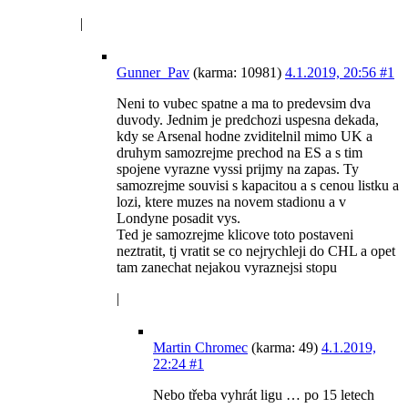
|
Gunner_Pav
(karma: 10981)
4.1.2019, 20:56
#1
Neni to vubec spatne a ma to predevsim dva
duvody. Jednim je predchozi uspesna dekada,
kdy se Arsenal hodne zviditelnil mimo UK a
druhym samozrejme prechod na ES a s tim
spojene vyrazne vyssi prijmy na zapas. Ty
samozrejme souvisi s kapacitou a s cenou listku a
lozi, ktere muzes na novem stadionu a v
Londyne posadit vys.
Ted je samozrejme klicove toto postaveni
neztratit, tj vratit se co nejrychleji do CHL a opet
tam zanechat nejakou vyraznejsi stopu
|
Martin Chromec
(karma: 49)
4.1.2019,
22:24
#1
Nebo třeba vyhrát ligu … po 15 letech