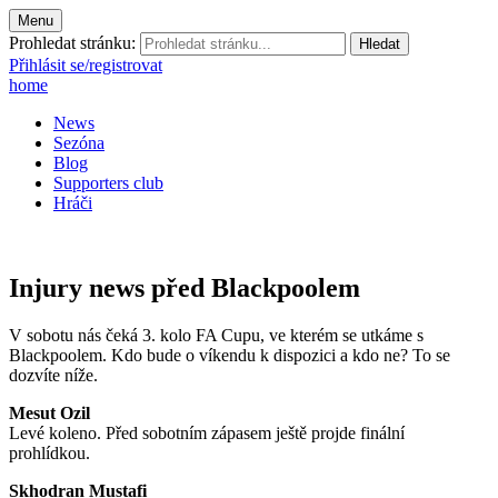
Menu
Prohledat stránku:
Přihlásit se/registrovat
home
News
Sezóna
Blog
Supporters club
Hráči
Injury news před Blackpoolem
V sobotu nás čeká 3. kolo FA Cupu, ve kterém se utkáme s
Blackpoolem. Kdo bude o víkendu k dispozici a kdo ne? To se
dozvíte níže.
Mesut Ozil
Levé koleno. Před sobotním zápasem ještě projde finální
prohlídkou.
Skhodran Mustafi