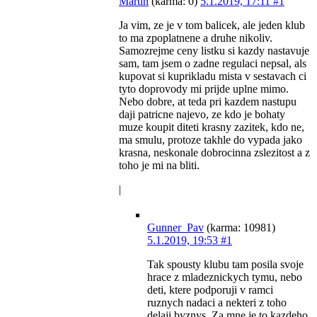
Martin
(karma: 0)
5.1.2019, 17:11
#1
Ja vim, ze je v tom balicek, ale jeden klub
to ma zpoplatnene a druhe nikoliv.
Samozrejme ceny listku si kazdy nastavuje
sam, tam jsem o zadne regulaci nepsal, als
kupovat si kuprikladu mista v sestavach ci
tyto doprovody mi prijde uplne mimo.
Nebo dobre, at teda pri kazdem nastupu
daji patricne najevo, ze kdo je bohaty
muze koupit diteti krasny zazitek, kdo ne,
ma smulu, protoze takhle do vypada jako
krasna, neskonale dobrocinna zslezitost a z
toho je mi na bliti.
|
Gunner_Pav
(karma: 10981)
5.1.2019, 19:53
#1
Tak spousty klubu tam posila svoje
hrace z mladeznickych tymu, nebo
deti, ktere podporuji v ramci
ruznych nadaci a nekteri z toho
delaji byznys. Za mne je to kazdeho