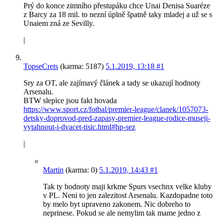
Prý do konce zimního přestupáku chce Unai Denisa Suaréze
z Barcy za 18 mil. to nezní úplně špatně taky mladej a už se s
Unaiem zná ze Sevilly.
|
TopseCrets
(karma: 5187)
5.1.2019, 13:18
#1
Sry za OT, ale zajímavý článek a tady se ukazují hodnoty
Arsenalu.
BTW slepice jsou fakt hovada
https://www.sport.cz/fotbal/premier-league/clanek/1057073-
detsky-doprovod-pred-zapasy-premier-league-rodice-museji-
vytahnout-i-dvacet-tisic.html#hp-sez
|
Martin
(karma: 0)
5.1.2019, 14:43
#1
Tak ty hodnoty maji krkme Spurs vsechnx velke kluby
v PL. Neni to jen zalezitost Arsenalu. Kazdopadne toto
by melo byt upraveno zakonem. Nic dobreho to
neprinese. Pokud se ale nemylim tak mame jedno z