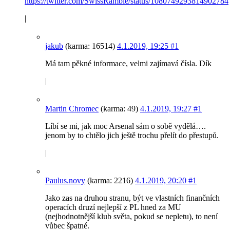
https://twitter.com/SwissRamble/status/1080749293814902784
|
jakub
(karma: 16514)
4.1.2019, 19:25
#1
Má tam pěkné informace, velmi zajímavá čísla. Dík
|
Martin Chromec
(karma: 49)
4.1.2019, 19:27
#1
Líbí se mi, jak moc Arsenal sám o sobě vydělá….
jenom by to chtělo jich ještě trochu přelít do přestupů.
|
Paulus.novy
(karma: 2216)
4.1.2019, 20:20
#1
Jako zas na druhou stranu, být ve vlastních finančních
operacích druzí nejlepší z PL hned za MU
(nejhodnotnější klub světa, pokud se nepletu), to není
vůbec špatné.