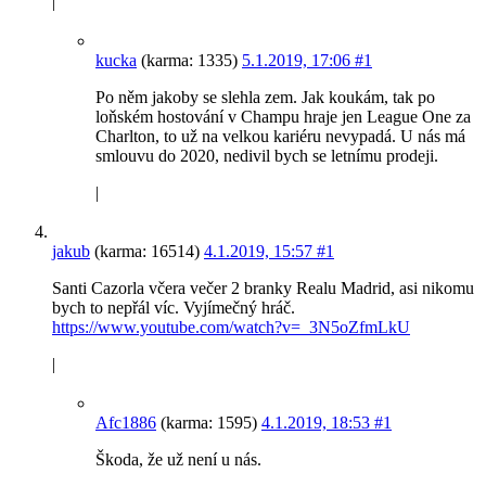
|
kucka
(karma: 1335)
5.1.2019, 17:06
#1
Po něm jakoby se slehla zem. Jak koukám, tak po
loňském hostování v Champu hraje jen League One za
Charlton, to už na velkou kariéru nevypadá. U nás má
smlouvu do 2020, nedivil bych se letnímu prodeji.
|
jakub
(karma: 16514)
4.1.2019, 15:57
#1
Santi Cazorla včera večer 2 branky Realu Madrid, asi nikomu
bych to nepřál víc. Vyjímečný hráč.
https://www.youtube.com/watch?v=_3N5oZfmLkU
|
Afc1886
(karma: 1595)
4.1.2019, 18:53
#1
Škoda, že už není u nás.