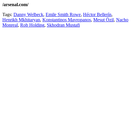
/arsenal.com/
Tags:
Danny Welbeck
,
Emile Smith Rowe
,
Héctor Bellerín
,
Henrikh Mkhitaryan
,
Konstantinos Mavropanos
,
Mesut Özil
,
Nacho
Monreal
,
Rob Holding
,
Skhodran Mustafi