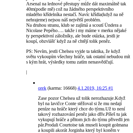
Arsenal na lednové přestupy může dát maximálně tak
40m(podle mě) což na žádného perspektivního
mladého křídelníka nestačí. Navíc křídla(když na ně
nehrajeme) nejsou náš největší problém.
Na druhou stranu, klub se zajímá a scoutí Ündera a
Nicolase Pepého…. takže i my máme v merku nějaké
ty perspektivní záložníky, ale bude otázka, jestli je
koupí, obzvlášť když za ně chtějí tolik peněz.
PS: Nevím, jestli Chelsea vyjde ta taktika, že když
světu vykoupím všechny hráče, tak ostatní nebudou mít
s kým hrát, výsledky tomu zatím nenasvědčují.
|
orek
(karma: 16668)
4.1.2019, 16:25
#1
Zase pozor Chelsea už tolik nerozhazuje.Když
byl na lavičce Conte stěžoval si že mu nedají
peníze na hráče který chce do týmu.Už to není
takový rozhazování peněz jako dřív.Píšeš tu jak
vykupují hráče a přitom jich do týmu přivedli jen
pár.Prodali Courtoise tak museli koupit golmana
a koupili akorát Jorginha který byl koněm v