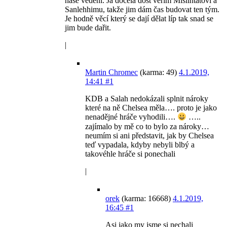
naše vedení. Já docela dost věřím Mislintatovi a
Sanlehhimu, takže jim dám čas budovat ten tým.
Je hodně věcí který se dají dělat líp tak snad se
jim bude dařit.
|
Martin Chromec
(karma: 49)
4.1.2019,
14:41
#1
KDB a Salah nedokázali splnit nároky
které na ně Chelsea měla…. proto je jako
nenadějné hráče vyhodili….
…..
zajímalo by mě co to bylo za nároky…
neumím si ani představit, jak by Chelsea
teď vypadala, kdyby nebyli blbý a
takovéhle hráče si ponechali
|
orek
(karma: 16668)
4.1.2019,
16:45
#1
Asi jako my jsme si nechali