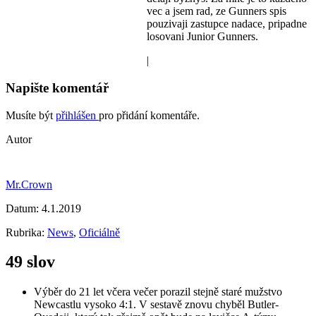
vec a jsem rad, ze Gunners spis
pouzivaji zastupce nadace, pripadne
losovani Junior Gunners.
|
Napište komentář
Musíte být
přihlášen
pro přidání komentáře.
Autor
Mr.Crown
Datum:
4.1.2019
Rubrika:
News
,
Oficiálně
49 slov
Výběr do 21 let včera večer porazil stejně staré mužstvo
Newcastlu vysoko 4:1. V sestavě znovu chyběl Butler-