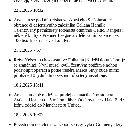
Oyedeji, který tak zřejmě opět bude na lavičce A-týmu.
22.2.2025 10:32
Arsenalu se podařilo získat ze skotského St. Johnstone
obránce či defenzivního záložníka Callana Hamilla.
Talentovaný patnáctiletý fotbalista odmítnul Celtic, Rangers i
některé kluby z Premier League a v létě zamíří za více než
100 tisíc liber na sever Londýna.
21.2.2025 7:57
Reiss Nelson na hostování ve Fulhamu již delší dobu laboruje
se zraněními. Nyní musel kvůli čerstvým potížím s nohou
podstoupit operaci a podle trenéra Marca Silvy bude mimo
přibližně 10 týdnů, tuto sezónu už si tedy nezahraje.
18.2.2025 15:41
Arsenal údajně obdrží za prodej osmnáctiletého stopera
Aydena Heavena 1,5 miliónu liber. Odchovanec z Hale End v
lednu odešel do Manchesteru United.
18.2.2025 10:03
Povedenou neděli má za sebou ženský výběr Gunners, který