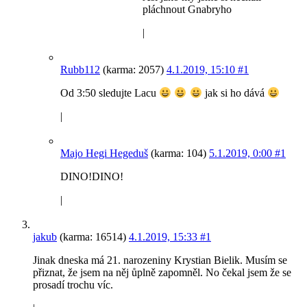
pláchnout Gnabryho
|
Rubb112
(karma: 2057)
4.1.2019, 15:10
#1
Od 3:50 sledujte Lacu
jak si ho dává
|
Majo Hegi Hegeduš
(karma: 104)
5.1.2019, 0:00
#1
DINO!DINO!
|
jakub
(karma: 16514)
4.1.2019, 15:33
#1
Jinak dneska má 21. narozeniny Krystian Bielik. Musím se
přiznat, že jsem na něj ůplně zapomněl. No čekal jsem že se
prosadí trochu víc.