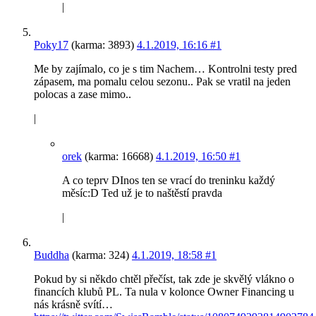
|
Poky17
(karma: 3893)
4.1.2019, 16:16
#1
Me by zajímalo, co je s tim Nachem… Kontrolni testy pred
zápasem, ma pomalu celou sezonu.. Pak se vratil na jeden
polocas a zase mimo..
|
orek
(karma: 16668)
4.1.2019, 16:50
#1
A co teprv DInos ten se vrací do treninku každý
měsíc:D Ted už je to naštěstí pravda
|
Buddha
(karma: 324)
4.1.2019, 18:58
#1
Pokud by si někdo chtěl přečíst, tak zde je skvělý vlákno o
financích klubů PL. Ta nula v kolonce Owner Financing u
nás krásně svítí…