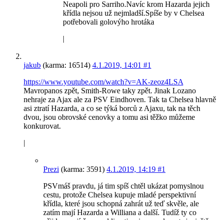
Neapoli pro Sarriho.Navíc krom Hazarda jejich
křídla nejsou už nejmladší.Spíše by v Chelsea
potřebovali golovýho hrotáka
|
jakub
(karma: 16514)
4.1.2019, 14:01
#1
https://www.youtube.com/watch?v=AK-zeoz4LSA
Mavropanos zpět, Smith-Rowe taky zpět. Jinak Lozano
nehraje za Ajax ale za PSV Eindhoven. Tak ta Chelsea hlavně
asi ztratí Hazarda, a co se týká borců z Ajaxu, tak na těch
dvou, jsou obrovské cenovky a tomu asi těžko můžeme
konkurovat.
|
Prezi
(karma: 3591)
4.1.2019, 14:19
#1
PSVmáš pravdu, já tim spíš chtěl ukázat pomyslnou
cestu, protože Chelsea kupuje mladé perspektivní
křídla, které jsou schopná zahrát už teď skvěle, ale
zatím mají Hazarda a Williana a další. Tudíž ty co