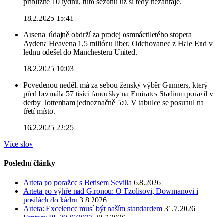
přibližně 10 týdnů, tuto sezónu už si tedy nezahraje.
18.2.2025 15:41
Arsenal údajně obdrží za prodej osmnáctiletého stopera
Aydena Heavena 1,5 miliónu liber. Odchovanec z Hale End v
lednu odešel do Manchesteru United.
18.2.2025 10:03
Povedenou neděli má za sebou ženský výběr Gunners, který
před bezmála 57 tisíci fanoušky na Emirates Stadium porazil v
derby Tottenham jednoznačně 5:0. V tabulce se posunul na
třetí místo.
16.2.2025 22:25
Více slov
Poslední články
Arteta po poražce s Betisem Sevilla
6.8.2026
Arteta po výhře nad Gironou: O Tzolisovi, Dowmanovi i
posilách do kádru
3.8.2026
Arteta: Excelence musí být naším standardem
31.7.2026