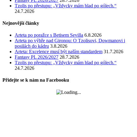
Fantasy PL 2026/2027
28.7.2026
Tzolis po přestupu: „Vždycky mám hlad po gólech.“
24.7.2026
Nejnovější články
Arteta po poražce s Betisem Sevilla
6.8.2026
Arteta po výhře nad Gironou: O Tzolisovi, Dowmanovi i
posilách do kádru
3.8.2026
Arteta: Excelence musí být naším standardem
31.7.2026
Fantasy PL 2026/2027
28.7.2026
Tzolis po přestupu: „Vždycky mám hlad po gólech.“
24.7.2026
Přidejte se k nám na Facebooku