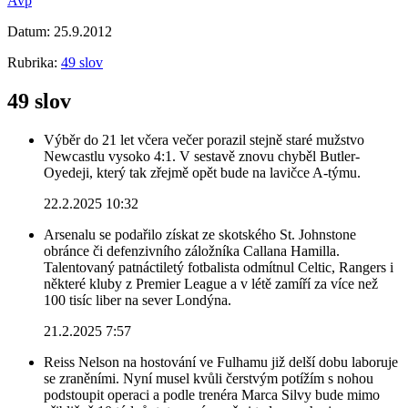
Avp
Datum:
25.9.2012
Rubrika:
49 slov
49 slov
Výběr do 21 let včera večer porazil stejně staré mužstvo
Newcastlu vysoko 4:1. V sestavě znovu chyběl Butler-
Oyedeji, který tak zřejmě opět bude na lavičce A-týmu.
22.2.2025 10:32
Arsenalu se podařilo získat ze skotského St. Johnstone
obránce či defenzivního záložníka Callana Hamilla.
Talentovaný patnáctiletý fotbalista odmítnul Celtic, Rangers i
některé kluby z Premier League a v létě zamíří za více než
100 tisíc liber na sever Londýna.
21.2.2025 7:57
Reiss Nelson na hostování ve Fulhamu již delší dobu laboruje
se zraněními. Nyní musel kvůli čerstvým potížím s nohou
podstoupit operaci a podle trenéra Marca Silvy bude mimo