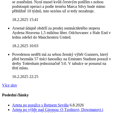
se zraněními. Nyní musel kvůli čerstvým potížím s nohou
podstoupit operaci a podle trenéra Marca Silvy bude mimo
přibližně 10 týdnů, tuto sezónu už si tedy nezahraje.
18.2.2025 15:41
Arsenal údajně obdrží za prodej osmnáctiletého stopera
Aydena Heavena 1,5 miliónu liber. Odchovanec z Hale End v
lednu odešel do Manchesteru United.
18.2.2025 10:03
Povedenou neděli má za sebou ženský výběr Gunners, který
před bezmála 57 tisíci fanoušky na Emirates Stadium porazil v
derby Tottenham jednoznačně 5:0. V tabulce se posunul na
třetí místo.
16.2.2025 22:25
Více slov
Poslední články
Arteta po poražce s Betisem Sevilla
6.8.2026
Arteta po výhře nad Gironou: O Tzolisovi, Dowmanovi i