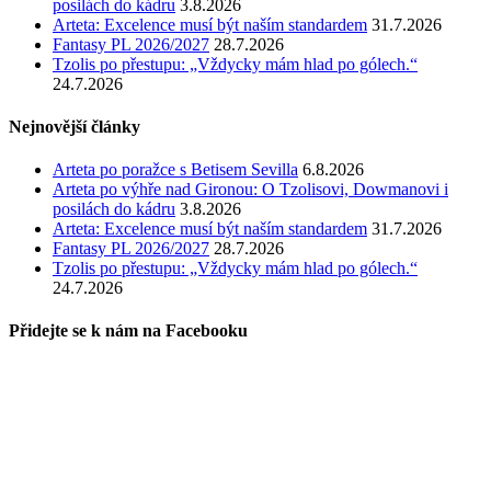
posilách do kádru
3.8.2026
Arteta: Excelence musí být naším standardem
31.7.2026
Fantasy PL 2026/2027
28.7.2026
Tzolis po přestupu: „Vždycky mám hlad po gólech.“
24.7.2026
Nejnovější články
Arteta po poražce s Betisem Sevilla
6.8.2026
Arteta po výhře nad Gironou: O Tzolisovi, Dowmanovi i
posilách do kádru
3.8.2026
Arteta: Excelence musí být naším standardem
31.7.2026
Fantasy PL 2026/2027
28.7.2026
Tzolis po přestupu: „Vždycky mám hlad po gólech.“
24.7.2026
Přidejte se k nám na Facebooku