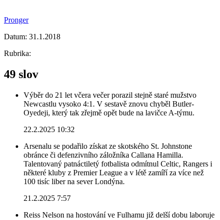
Pronger
Datum:
31.1.2018
Rubrika:
49 slov
Výběr do 21 let včera večer porazil stejně staré mužstvo
Newcastlu vysoko 4:1. V sestavě znovu chyběl Butler-
Oyedeji, který tak zřejmě opět bude na lavičce A-týmu.
22.2.2025 10:32
Arsenalu se podařilo získat ze skotského St. Johnstone
obránce či defenzivního záložníka Callana Hamilla.
Talentovaný patnáctiletý fotbalista odmítnul Celtic, Rangers i
některé kluby z Premier League a v létě zamíří za více než
100 tisíc liber na sever Londýna.
21.2.2025 7:57
Reiss Nelson na hostování ve Fulhamu již delší dobu laboruje