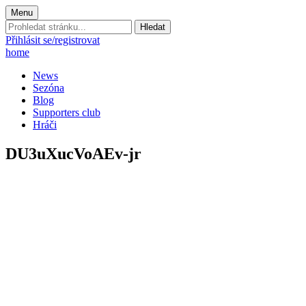
Menu
Prohledat
stránku:
Přihlásit se/registrovat
home
News
Sezóna
Blog
Supporters club
Hráči
DU3uXucVoAEv-jr