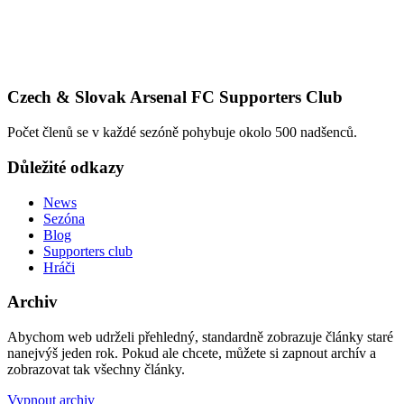
Czech & Slovak Arsenal FC Supporters Club
Počet členů se v každé sezóně pohybuje okolo 500 nadšenců.
Důležité odkazy
News
Sezóna
Blog
Supporters club
Hráči
Archiv
Abychom web udrželi přehledný, standardně zobrazuje články staré
nanejvýš jeden rok. Pokud ale chcete, můžete si zapnout archív a
zobrazovat tak všechny články.
Vypnout archiv