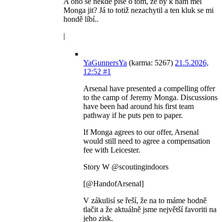
A ono se někde píše o tom, že by k nám měl
Monga jit? Já to totiž nezachytil a ten kluk se mi
hondě líbí..
|
YaGunnersYa
(karma: 5267)
21.5.2026,
12:52
#1
Arsenal have presented a compelling offer
to the camp of Jeremy Monga. Discussions
have been had around his first team
pathway if he puts pen to paper.
If Monga agrees to our offer, Arsenal
would still need to agree a compensation
fee with Leicester.
Story W @scoutingindoors
[@HandofArsenal]
V zákulisí se řeší, že na to máme hodně
tlačit a že aktuálně jsme největší favoriti na
jeho zisk.