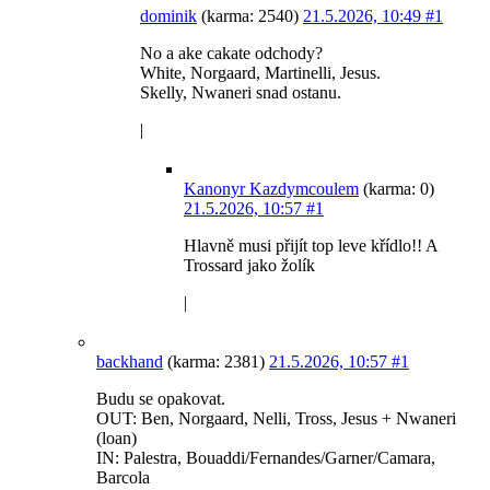
dominik
(karma: 2540)
21.5.2026, 10:49
#1
No a ake cakate odchody?
White, Norgaard, Martinelli, Jesus.
Skelly, Nwaneri snad ostanu.
|
Kanonyr Kazdymcoulem
(karma: 0)
21.5.2026, 10:57
#1
Hlavně musi přijít top leve křídlo!! A
Trossard jako žolík
|
backhand
(karma: 2381)
21.5.2026, 10:57
#1
Budu se opakovat.
OUT: Ben, Norgaard, Nelli, Tross, Jesus + Nwaneri
(loan)
IN: Palestra, Bouaddi/Fernandes/Garner/Camara,
Barcola