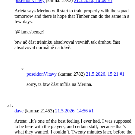
poseidonVltavy
(karma: 2782)
21.5.2026, 14:49
#1
Arteta says Merino will start to train properly with the squad
tomorrow and there is hope that Timber can do the same in a
few days.
[@jamesbenge]
btw ač část tréninku absolvoval vevnitř, tak druhou část
absolvoval normálně na trávě.
|
poseidonVltavy
(karma: 2782)
21.5.2026, 15:21
#1
sorry, ta btw část mířila na Merina.
|
dave
(karma: 21453)
21.5.2026, 14:56
#1
Arteta: „It’s one of the best feeling I ever had. I was supposed
to be here with the players, and certain staff, because that’s
what they wanted. I couldn’t. Twenty minutes later, before the