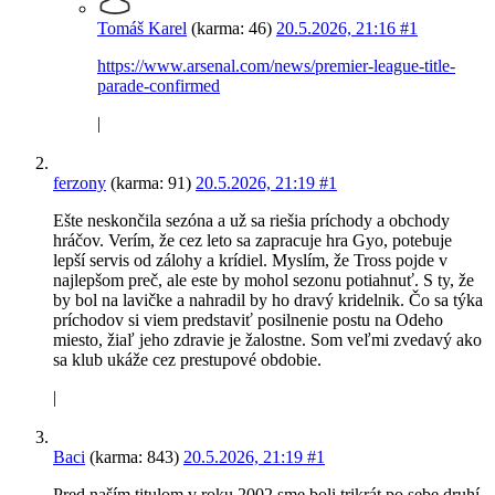
Tomáš Karel
(karma: 46)
20.5.2026, 21:16
#1
https://www.arsenal.com/news/premier-league-title-
parade-confirmed
|
ferzony
(karma: 91)
20.5.2026, 21:19
#1
Ešte neskončila sezóna a už sa riešia príchody a obchody
hráčov. Verím, že cez leto sa zapracuje hra Gyo, potebuje
lepší servis od zálohy a krídiel. Myslím, že Tross pojde v
najlepšom preč, ale este by mohol sezonu potiahnuť. S ty, že
by bol na lavičke a nahradil by ho dravý kridelnik. Čo sa týka
príchodov si viem predstaviť posilnenie postu na Odeho
miesto, žiaľ jeho zdravie je žalostne. Som veľmi zvedavý ako
sa klub ukáže cez prestupové obdobie.
|
Baci
(karma: 843)
20.5.2026, 21:19
#1
Pred naším titulom v roku 2002 sme boli trikrát po sebe druhí.