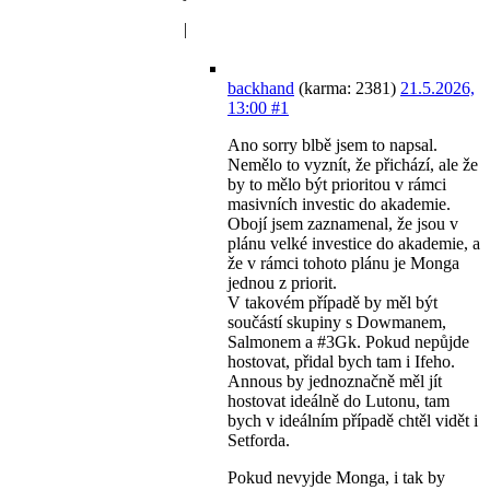
|
backhand
(karma: 2381)
21.5.2026,
13:00
#1
Ano sorry blbě jsem to napsal.
Nemělo to vyznít, že přichází, ale že
by to mělo být prioritou v rámci
masivních investic do akademie.
Obojí jsem zaznamenal, že jsou v
plánu velké investice do akademie, a
že v rámci tohoto plánu je Monga
jednou z priorit.
V takovém případě by měl být
součástí skupiny s Dowmanem,
Salmonem a #3Gk. Pokud nepůjde
hostovat, přidal bych tam i Ifeho.
Annous by jednoznačně měl jít
hostovat ideálně do Lutonu, tam
bych v ideálním případě chtěl vidět i
Setforda.
Pokud nevyjde Monga, i tak by