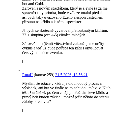
hot and Cold.
Zároveň s novým střeďákem, který je zjevně (a za mě
správně) taky priorita, bude v záloze totální přetlak, a
asi bych taky uvažoval o Ezeho alespoň částečném
přesunu na křídlo a k němu speedster.
Já bych se skutečně vyvaroval přefouknutým kádrům.
22 + skupina (cca 4-5) elitních mladých.
Zároveň, tím (těmi) vítězstvím/i zakončujeme určitý
cyklus a teď už bude potřeba ten kádr i okysličovat
čerstvým hladem zvenku.
|
RutaH
(karma: 259)
21.5.2026, 13:56
#1
Myslím, že rotace v kádru je dlouhodobý proces a
výsledek, ani hra ve finále na to nebudou mít vliv. Klub
těš už určitě ví, po čem chtějí jít. Počítám levé křídlo a
pravý bek budou základ ..možná ještě někdo do středu
zálohy, kreativita?
|