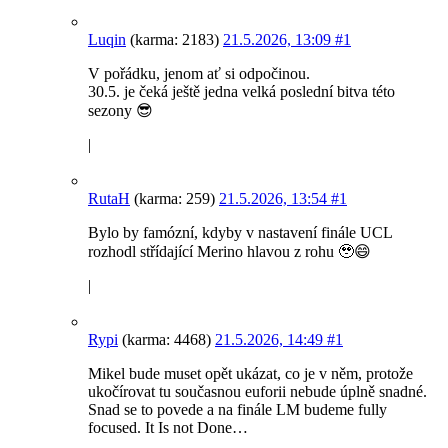
Luqin
(karma: 2183)
21.5.2026, 13:09
#1
V pořádku, jenom ať si odpočinou.
30.5. je čeká ještě jedna velká poslední bitva této
sezony 😎
|
RutaH
(karma: 259)
21.5.2026, 13:54
#1
Bylo by famózní, kdyby v nastavení finále UCL
rozhodl střídající Merino hlavou z rohu 🥹😄
|
Rypi
(karma: 4468)
21.5.2026, 14:49
#1
Mikel bude muset opět ukázat, co je v něm, protože
ukočírovat tu současnou euforii nebude úplně snadné.
Snad se to povede a na finále LM budeme fully
focused. It Is not Done…