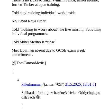
There is no Bukayo Saka, William Saliba, Mikel Merino,
Jurrien Timber at open training.
Told they’re doing individual work inside
No David Raya either.
Told “nothing to worry about” the five missing. Following
individual programmes.
Told Mikel Merino is “close”
Max Dowman absent due to GCSE exam week
commitments.
[@TomCantonMedia]
|
killerhammer
(karma: 7057)
21.5.2026, 13:01
#1
Saliba dal fotku, je v bazéne/vírivke. Oddychuje po
oslavách 😀
|