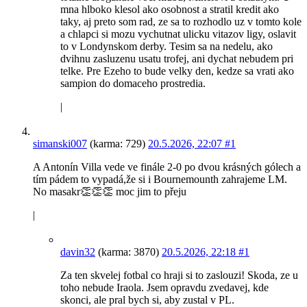
mna hlboko klesol ako osobnost a stratil kredit ako
taky, aj preto som rad, ze sa to rozhodlo uz v tomto kole
a chlapci si mozu vychutnat ulicku vitazov ligy, oslavit
to v Londynskom derby. Tesim sa na nedelu, ako
dvihnu zasluzenu usatu trofej, ani dychat nebudem pri
telke. Pre Ezeho to bude velky den, kedze sa vrati ako
sampion do domaceho prostredia.
|
simanski007
(karma: 729)
20.5.2026, 22:07
#1
A Antonín Villa vede ve finále 2-0 po dvou krásných gólech a
tím pádem to vypadá,že si i Bournemounth zahrajeme LM.
No masakr👏👏👏 moc jim to přeju
|
davin32
(karma: 3870)
20.5.2026, 22:18
#1
Za ten skvelej fotbal co hraji si to zaslouzi! Skoda, ze u
toho nebude Iraola. Jsem opravdu zvedavej, kde
skonci, ale pral bych si, aby zustal v PL.