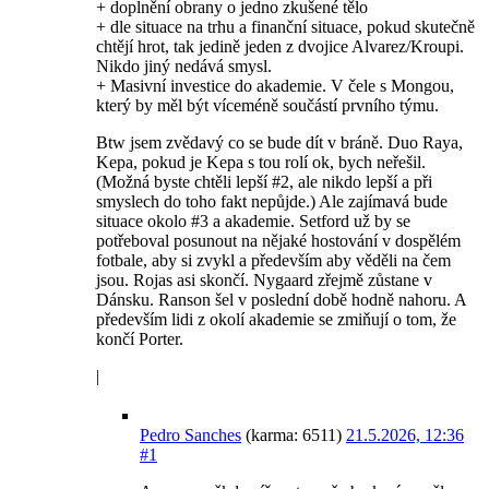
+ doplnění obrany o jedno zkušené tělo
+ dle situace na trhu a finanční situace, pokud skutečně
chtějí hrot, tak jedině jeden z dvojice Alvarez/Kroupi.
Nikdo jiný nedává smysl.
+ Masivní investice do akademie. V čele s Mongou,
který by měl být víceméně součástí prvního týmu.
Btw jsem zvědavý co se bude dít v bráně. Duo Raya,
Kepa, pokud je Kepa s tou rolí ok, bych neřešil.
(Možná byste chtěli lepší #2, ale nikdo lepší a při
smyslech do toho fakt nepůjde.) Ale zajímavá bude
situace okolo #3 a akademie. Setford už by se
potřeboval posunout na nějaké hostování v dospělém
fotbale, aby si zvykl a především aby věděli na čem
jsou. Rojas asi skončí. Nygaard zřejmě zůstane v
Dánsku. Ranson šel v poslední době hodně nahoru. A
především lidi z okolí akademie se zmiňují o tom, že
končí Porter.
|
Pedro Sanches
(karma: 6511)
21.5.2026, 12:36
#1