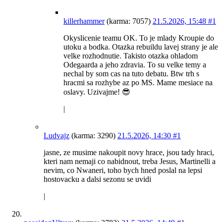
killerhammer
(karma: 7057)
21.5.2026, 15:48
#1
Okyslicenie teamu OK. To je mlady Kroupie do
utoku a bodka. Otazka rebuildu lavej strany je ale
velke rozhodnutie. Takisto otazka ohladom
Odegaarda a jeho zdravia. To su velke temy a
nechal by som cas na tuto debatu. Btw trh s
hracmi sa rozhybe az po MS. Mame mesiace na
oslavy. Uzivajme! 😎
|
Ludvajz
(karma: 3290)
21.5.2026, 14:30
#1
jasne, ze musime nakoupit novy hrace, jsou tady hraci,
kteri nam nemaji co nabidnout, treba Jesus, Martinelli a
nevim, co Nwaneri, toho bych hned poslal na lepsi
hostovacku a dalsi sezonu se uvidi
|