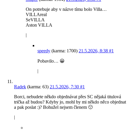
On potrebuje aby v názve tímu bolo Villa…
VILLAreal
SeVILLA
Aston VILLA
|
speedy
(karma: 1700)
21.5.2026, 8:38
#1
Pobavilo… 😀
|
Radek
(karma: 63)
21.5.2026, 7:30
#1
Borci, nebudete někdo objednávat přes SC nějaká titulová
trička až budou? Kdyby jo, mohl by mi někdo něco objednat
a pak poslat :)? Bohužel nejsem členem 🙁
|