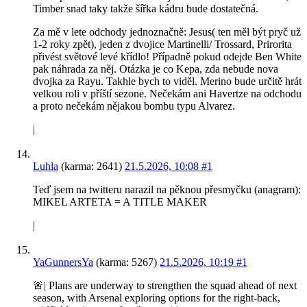
Timber snad taky takže šířka kádru bude dostatečná.
Za mě v lete odchody jednoznačně: Jesus( ten měl být pryč už
1-2 roky zpět), jeden z dvojice Martinelli/ Trossard, Prirorita
přivést světové levé křídlo! Případně pokud odejde Ben White
pak náhrada za něj. Otázka je co Kepa, zda nebude nova
dvojka za Rayu. Takhle bych to viděl. Merino bude určitě hrát
velkou roli v příští sezone. Nečekám ani Havertze na odchodu
a proto nečekám nějakou bombu typu Alvarez.
|
Luhla
(karma: 2641)
21.5.2026, 10:08
#1
Teď jsem na twitteru narazil na pěknou přesmyčku (anagram):
MIKEL ARTETA = A TITLE MAKER
|
YaGunnersYa
(karma: 5267)
21.5.2026, 10:19
#1
🚨| Plans are underway to strengthen the squad ahead of next
season, with Arsenal exploring options for the right-back,