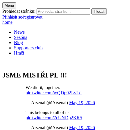
Menu
Prohledat stránku:
Přihlásit se/registrovat
home
News
Sezóna
Blog
Supporters club
Hráči
JSME MISTŘI PL !!!
We did it, together.
pic.twitter.com/wQDp02LvLd
— Arsenal (@Arsenal)
May 19, 2026
This belongs to all of us.
pic.twitter.com/7cUNDp2KR5
— Arsenal (@Arsenal)
May 19, 2026