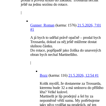
prodal a přivedl křídlo do základu. Trossarda nechat
ještě na jednu sezónu do rotace.
|
Gunner_Roman
(karma: 1576)
21.5.2026, 7:01
#1
A já bych to udělal právě opačně – prodal bych
Trossarda, dokud za něj ještě můžeme dostat
slušnou částku.
Do rotace, popřípadě jako žolíka do unavených
obran bych nechal Martinelliho.
|
Bozz
(karma: 116)
21.5.2026, 12:54
#1
Kolik myslíš, že dostaneme za Trossarda,
kteremu bude 32 a má smlouvu do příštího
léta? Velké kulové.
Martinelli je líp prodejný a šel by za
nepoměrně větší sumu. My potřebujeme
taky něco vydělat na prodejích, né jen