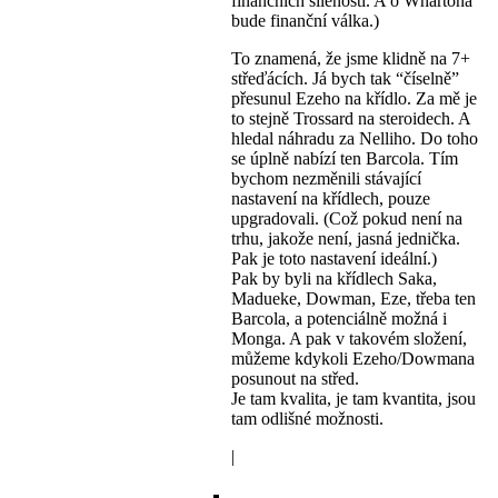
finančních šíleností. A o Whartona
bude finanční válka.)
To znamená, že jsme klidně na 7+
střeďácích. Já bych tak “číselně”
přesunul Ezeho na křídlo. Za mě je
to stejně Trossard na steroidech. A
hledal náhradu za Nelliho. Do toho
se úplně nabízí ten Barcola. Tím
bychom nezměnili stávající
nastavení na křídlech, pouze
upgradovali. (Což pokud není na
trhu, jakože není, jasná jednička.
Pak je toto nastavení ideální.)
Pak by byli na křídlech Saka,
Madueke, Dowman, Eze, třeba ten
Barcola, a potenciálně možná i
Monga. A pak v takovém složení,
můžeme kdykoli Ezeho/Dowmana
posunout na střed.
Je tam kvalita, je tam kvantita, jsou
tam odlišné možnosti.
|