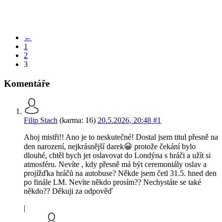
←
1
2
3
Komentáře
Filip Stach
(karma: 16)
20.5.2026, 20:48
#1
Ahoj mistři!! Ano je to neskutečné! Dostal jsem titul přesně na
den narození, nejkrásnější darek😀 protože čekání bylo
dlouhé, chtěl bych jet oslavovat do Londýna s hráči a užít si
atmosféru. Nevíte , kdy přesně má být ceremoniály oslav a
projížďka hráčů na autobuse? Někde jsem četl 31.5. hned den
po finále LM. Nevíte někdo prosím?? Nechystáte se také
někdo?? Děkuji za odpověď
|