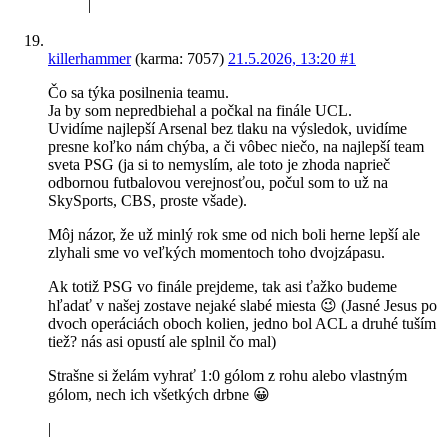
|
killerhammer
(karma: 7057)
21.5.2026, 13:20
#1
Čo sa týka posilnenia teamu.
Ja by som nepredbiehal a počkal na finále UCL.
Uvidíme najlepší Arsenal bez tlaku na výsledok, uvidíme
presne koľko nám chýba, a či vôbec niečo, na najlepší team
sveta PSG (ja si to nemyslím, ale toto je zhoda naprieč
odbornou futbalovou verejnosťou, počul som to už na
SkySports, CBS, proste všade).
Môj názor, že už minlý rok sme od nich boli herne lepší ale
zlyhali sme vo veľkých momentoch toho dvojzápasu.
Ak totiž PSG vo finále prejdeme, tak asi ťažko budeme
hľadať v našej zostave nejaké slabé miesta 😉 (Jasné Jesus po
dvoch operáciách oboch kolien, jedno bol ACL a druhé tuším
tiež? nás asi opustí ale splnil čo mal)
Strašne si želám vyhrať 1:0 gólom z rohu alebo vlastným
gólom, nech ich všetkých drbne 😀
|