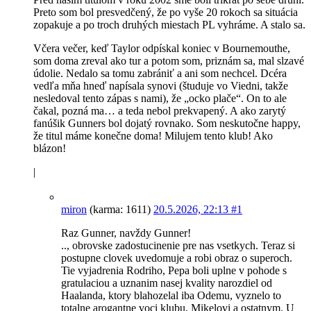
Preto som bol presvedčený, že po vyše 20 rokoch sa situácia
zopakuje a po troch druhých miestach PL vyhráme. A stalo sa.
Včera večer, keď Taylor odpískal koniec v Bournemouthe,
som doma zreval ako tur a potom som, priznám sa, mal slzavé
údolie. Nedalo sa tomu zabrániť a ani som nechcel. Dcéra
vedľa mňa hneď napísala synovi (študuje vo Viedni, takže
nesledoval tento zápas s nami), že „ocko plače“. On to ale
čakal, pozná ma… a teda nebol prekvapený. A ako zarytý
fanúšik Gunners bol dojatý rovnako. Som neskutočne happy,
že titul máme konečne doma! Milujem tento klub! Ako
blázon!
|
miron
(karma: 1611)
20.5.2026, 22:13
#1
Raz Gunner, navždy Gunner!
.., obrovske zadostucinenie pre nas vsetkych. Teraz si
postupne clovek uvedomuje a robi obraz o superoch.
Tie vyjadrenia Rodriho, Pepa boli uplne v pohode s
gratulaciou a uznanim nasej kvality narozdiel od
Haalanda, ktory blahozelal iba Odemu, vyznelo to
totalne arogantne voci klubu, Mikelovi a ostatnym. U