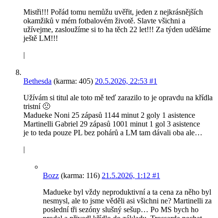
Mistři!!! Pořád tomu nemůžu uvěřit, jeden z nejkrásnějších
okamžiků v mém fotbalovém životě. Slavte všichni a
užívejme, zasloužíme si to ha těch 22 let!!! Za týden uděláme
ještě LM!!!
|
Bethesda
(karma: 405)
20.5.2026, 22:53
#1
Užívám si titul ale toto mě teď zarazilo to je opravdu na křídla
tristní 🙁
Madueke Noni 25 zápasů 1144 minut 2 goly 1 asistence
Martinelli Gabriel 29 zápasů 1001 minut 1 gol 3 asistence
je to teda pouze PL bez pohárů a LM tam dávali oba ale…
|
Bozz
(karma: 116)
21.5.2026, 1:12
#1
Madueke byl vždy neproduktivní a ta cena za něho byl
nesmysl, ale to jsme věděli asi všichni ne? Martinelli za
poslední tři sezóny slušný sešup… Po MS bych ho