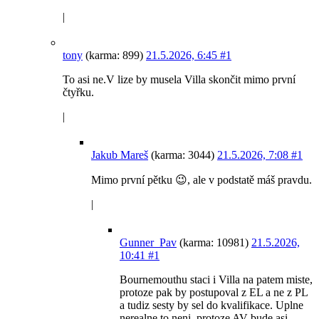
|
tony
(karma: 899)
21.5.2026, 6:45
#1
To asi ne.V lize by musela Villa skončit mimo první
čtyřku.
|
Jakub Mareš
(karma: 3044)
21.5.2026, 7:08
#1
Mimo první pětku 😉, ale v podstatě máš pravdu.
|
Gunner_Pav
(karma: 10981)
21.5.2026,
10:41
#1
Bournemouthu staci i Villa na patem miste,
protoze pak by postupoval z EL a ne z PL
a tudiz sesty by sel do kvalifikace. Uplne
nerealne to neni, protoze AV bude asi