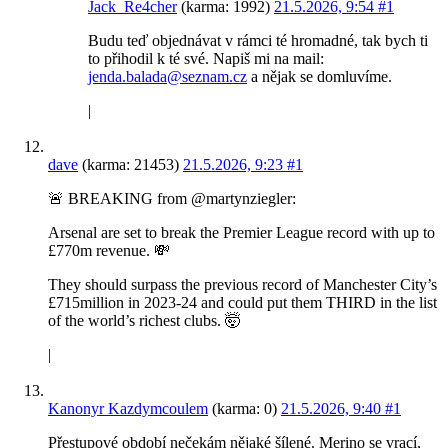
Jack_Re4cher
(karma: 1992)
21.5.2026, 9:54
#1
Budu teď objednávat v rámci té hromadné, tak bych ti
to přihodil k té své. Napiš mi na mail:
jenda.balada@seznam.cz
a nějak se domluvíme.
|
dave
(karma: 21453)
21.5.2026, 9:23
#1
🚨 BREAKING from @martynziegler:
Arsenal are set to break the Premier League record with up to
£770m revenue. 💸
They should surpass the previous record of Manchester City’s
£715million in 2023-24 and could put them THIRD in the list
of the world’s richest clubs. 🤯
|
Kanonyr Kazdymcoulem
(karma: 0)
21.5.2026, 9:40
#1
Přestupové období nečekám nějaké šílené. Merino se vrací,