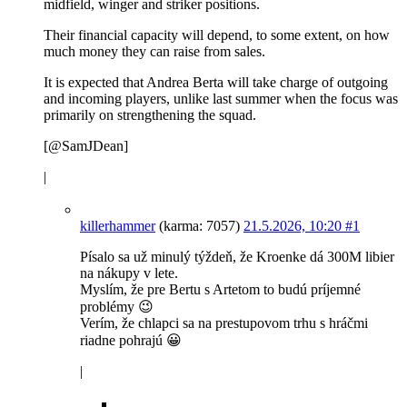
midfield, winger and striker positions.
Their financial capacity will depend, to some extent, on how
much money they can raise from sales.
It is expected that Andrea Berta will take charge of outgoing
and incoming players, unlike last summer when the focus was
primarily on strengthening the squad.
[@SamJDean]
|
killerhammer
(karma: 7057)
21.5.2026, 10:20
#1
Písalo sa už minulý týždeň, že Kroenke dá 300M libier
na nákupy v lete.
Myslím, že pre Bertu s Artetom to budú príjemné
problémy 😉
Verím, že chlapci sa na prestupovom trhu s hráčmi
riadne pohrajú 😀
|