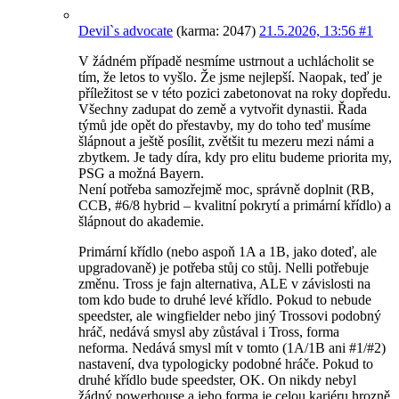
Devil`s advocate
(karma: 2047)
21.5.2026, 13:56
#1
V žádném případě nesmíme ustrnout a uchlácholit se
tím, že letos to vyšlo. Že jsme nejlepší. Naopak, teď je
příležitost se v této pozici zabetonovat na roky dopředu.
Všechny zadupat do země a vytvořit dynastii. Řada
týmů jde opět do přestavby, my do toho teď musíme
šlápnout a ještě posílit, zvětšit tu mezeru mezi námi a
zbytkem. Je tady díra, kdy pro elitu budeme priorita my,
PSG a možná Bayern.
Není potřeba samozřejmě moc, správně doplnit (RB,
CCB, #6/8 hybrid – kvalitní pokrytí a primární křídlo) a
šlápnout do akademie.
Primární křídlo (nebo aspoň 1A a 1B, jako doteď, ale
upgradovaně) je potřeba stůj co stůj. Nelli potřebuje
změnu. Tross je fajn alternativa, ALE v závislosti na
tom kdo bude to druhé levé křídlo. Pokud to nebude
speedster, ale wingfielder nebo jiný Trossovi podobný
hráč, nedává smysl aby zůstával i Tross, forma
neforma. Nedává smysl mít v tomto (1A/1B ani #1/#2)
nastavení, dva typologicky podobné hráče. Pokud to
druhé křídlo bude speedster, OK. On nikdy nebyl
žádný powerhouse a jeho forma je celou kariéru hrozně