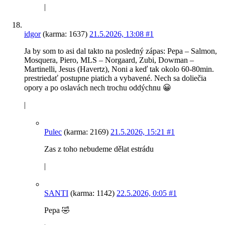
|
idgor
(karma: 1637)
21.5.2026, 13:08
#1
Ja by som to asi dal takto na posledný zápas: Pepa – Salmon,
Mosquera, Piero, MLS – Norgaard, Zubi, Dowman –
Martinelli, Jesus (Havertz), Noni a keď tak okolo 60-80min.
prestriedať postupne piatich a vybavené. Nech sa doliečia
opory a po oslavách nech trochu oddýchnu 😀
|
Pulec
(karma: 2169)
21.5.2026, 15:21
#1
Zas z toho nebudeme dělat estrádu
|
SANTI
(karma: 1142)
22.5.2026, 0:05
#1
Pepa 🤣