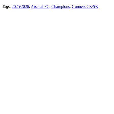
Tags:
2025/2026
,
Arsenal FC
,
Champions
,
Gunners CZ/SK