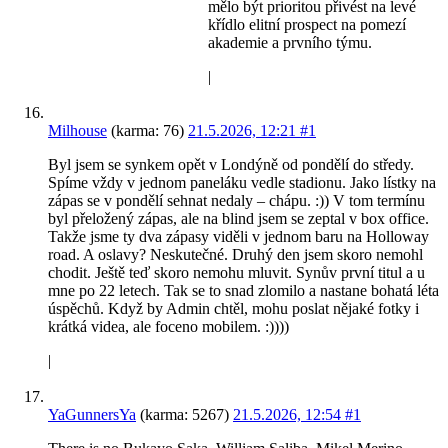
mělo být prioritou přivést na levé
křídlo elitní prospect na pomezí
akademie a prvního týmu.
|
Milhouse
(karma: 76)
21.5.2026, 12:21
#1
Byl jsem se synkem opět v Londýně od pondělí do středy.
Spíme vždy v jednom paneláku vedle stadionu. Jako lístky na
zápas se v pondělí sehnat nedaly – chápu. :)) V tom termínu
byl přeložený zápas, ale na blind jsem se zeptal v box office.
Takže jsme ty dva zápasy viděli v jednom baru na Holloway
road. A oslavy? Neskutečné. Druhý den jsem skoro nemohl
chodit. Ještě teď skoro nemohu mluvit. Synův první titul a u
mne po 22 letech. Tak se to snad zlomilo a nastane bohatá léta
úspěchů. Když by Admin chtěl, mohu poslat nějaké fotky i
krátká videa, ale foceno mobilem. :))))
|
YaGunnersYa
(karma: 5267)
21.5.2026, 12:54
#1