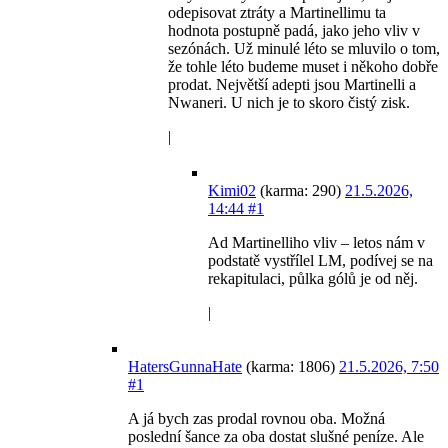
odepisovat ztráty a Martinellimu ta
hodnota postupně padá, jako jeho vliv v
sezónách. Už minulé léto se mluvilo o tom,
že tohle léto budeme muset i někoho dobře
prodat. Největší adepti jsou Martinelli a
Nwaneri. U nich je to skoro čistý zisk.
|
Kimi02
(karma: 290)
21.5.2026,
14:44
#1
Ad Martinelliho vliv – letos nám v
podstatě vystřílel LM, podívej se na
rekapitulaci, půlka gólů je od něj.
|
HatersGunnaHate
(karma: 1806)
21.5.2026, 7:50
#1
A já bych zas prodal rovnou oba. Možná
poslední šance za oba dostat slušné peníze. Ale