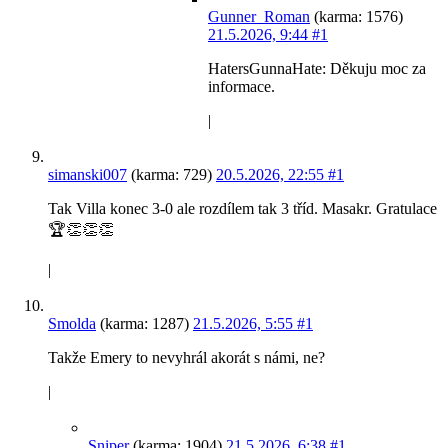
Gunner_Roman
(karma: 1576)
21.5.2026, 9:44
#1
HatersGunnaHate: Děkuju moc za
informace.
|
simanski007
(karma: 729)
20.5.2026, 22:55
#1
Tak Villa konec 3-0 ale rozdílem tak 3 tříd. Masakr. Gratulace
🏆👏👏👏
|
Smolda
(karma: 1287)
21.5.2026, 5:55
#1
Takže Emery to nevyhrál akorát s námi, ne?
|
Sniper
(karma: 1904)
21.5.2026, 6:38
#1