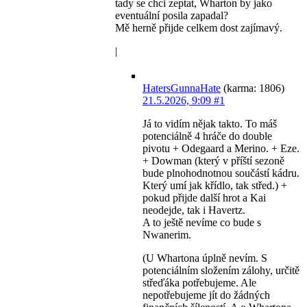
tady se chci zeptat, Wharton by jako
eventuální posila zapadal?
Mě herně přijde celkem dost zajímavý.
|
HatersGunnaHate
(karma: 1806)
21.5.2026, 9:09
#1
Já to vidím nějak takto. To máš
potenciálně 4 hráče do double
pivotu + Odegaard a Merino. + Eze.
+ Dowman (který v příští sezoně
bude plnohodnotnou součástí kádru.
Který umí jak křídlo, tak střed.) +
pokud přijde další hrot a Kai
neodejde, tak i Havertz.
A to ještě nevíme co bude s
Nwanerim.
(U Whartona úplně nevím. S
potenciálním složením zálohy, určitě
střeďáka potřebujeme. Ale
nepotřebujeme jít do žádných