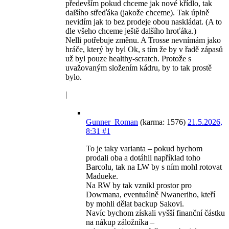
především pokud chceme jak nové křídlo, tak
dalšího střeďáka (jakože chceme). Tak úplně
nevidím jak to bez prodeje obou naskládat. (A to
dle všeho chceme ještě dalšího hroťáka.)
Nelli potřebuje změnu. A Trosse nevnímám jako
hráče, který by byl Ok, s tím že by v řadě zápasů
už byl pouze healthy-scratch. Protože s
uvažovaným složením kádru, by to tak prostě
bylo.
|
Gunner_Roman
(karma: 1576)
21.5.2026,
8:31
#1
To je taky varianta – pokud bychom
prodali oba a dotáhli například toho
Barcolu, tak na LW by s ním mohl rotovat
Madueke.
Na RW by tak vznikl prostor pro
Dowmana, eventuálně Nwaneriho, kteří
by mohli dělat backup Sakovi.
Navíc bychom získali vyšší finanční částku
na nákup záložníka –