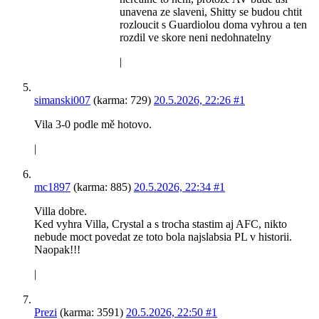
unavena ze slaveni, Shitty se budou chtit
rozloucit s Guardiolou doma vyhrou a ten
rozdil ve skore neni nedohnatelny
|
simanski007
(karma: 729)
20.5.2026, 22:26
#1
Vila 3-0 podle mě hotovo.
|
mc1897
(karma: 885)
20.5.2026, 22:34
#1
Villa dobre.
Ked vyhra Villa, Crystal a s trocha stastim aj AFC, nikto
nebude moct povedat ze toto bola najslabsia PL v historii.
Naopak!!!
|
Prezi
(karma: 3591)
20.5.2026, 22:50
#1