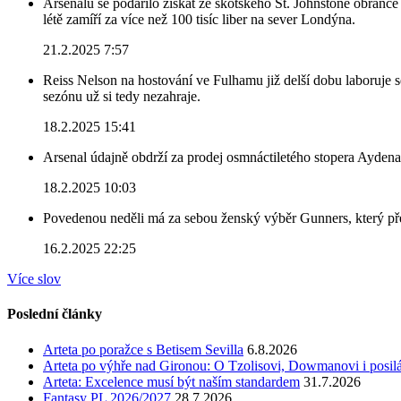
Arsenalu se podařilo získat ze skotského St. Johnstone obránce 
létě zamíří za více než 100 tisíc liber na sever Londýna.
21.2.2025 7:57
Reiss Nelson na hostování ve Fulhamu již delší dobu laboruje 
sezónu už si tedy nezahraje.
18.2.2025 15:41
Arsenal údajně obdrží za prodej osmnáctiletého stopera Ayden
18.2.2025 10:03
Povedenou neděli má za sebou ženský výběr Gunners, který před
16.2.2025 22:25
Více slov
Poslední články
Arteta po poražce s Betisem Sevilla
6.8.2026
Arteta po výhře nad Gironou: O Tzolisovi, Dowmanovi i posil
Arteta: Excelence musí být naším standardem
31.7.2026
Fantasy PL 2026/2027
28.7.2026