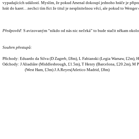
vypadajících událostí. Myslím, že pokud Arsenal dokoupí jednoho hráče je přip
hrát do karet…nechci tím říct že titul je nesplnitelnou věcí, ale pokud to Wenger
Předpověď
: S avizovaným “nikdo od nás nic nečeká” to bude stačit někam okolo 
Souhrn přestupů:
Příchody: Eduardo da Silva (D Zagreb, £8m), L Fabianski (Legia Warsaw, £2m), 
Odchody: J Aliadiãre (Middlesbrough, £1.5m), T Henry (Barcelona, £20.2m), M P
(West Ham, £3m) J.A.Reyes(Atletico Madrid, £8m)