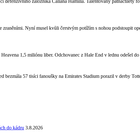
či defenzivního záložníka Callana Hamilla. Talentovaný patnáctiletý fo
se zraněními. Nyní musel kvůli čerstvým potížím s nohou podstoupit ope
a Heavena 1,5 miliónu liber. Odchovanec z Hale End v lednu odešel d
 bezmála 57 tisíci fanoušky na Emirates Stadium porazil v derby Totte
ách do kádru
3.8.2026