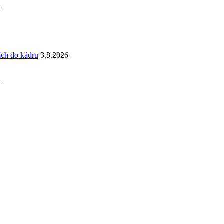
6
ách do kádru
3.8.2026
6