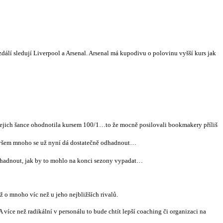
zdálí sledují Liverpool a Arsenal. Arsenal má kupodivu o polovinu vyšší kurs jak
s jejich šance ohodnotila kursem 100/1…to že mocně posilovali bookmakery příliš
, ovšem mnoho se už nyní dá dostatečně odhadnout…
 odhadnout, jak by to mohlo na konci sezony vypadat…
 o mnoho víc než u jeho nejbližších rivalů.
 více než radikální v personálu to bude chtít lepší coaching či organizaci na