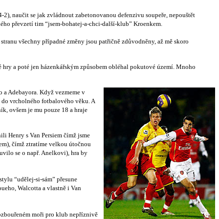
-2), naučit se jak zvládnout zabetonovanou defenzivu soupeře, nepouštět
ného převzetí tim “jsem-bohatej-a-chci-další-klub” Kroenkem.
hou stranu všechny případné změny jsou patřičně zdůvodněny, až mě skoro
vřené hry a poté jen házenkářským způsobem obléhal pokutové území. Mnoho
ho a Adebayora. Když vezmeme v
vá do vrcholného fotbalového věku. A
ník, ovšem je mu pouze 18 a hraje
ili Henry s Van Persiem čímž jsme
em), čímž ztratíme velkou útočnou
vilo se o např. Anelkovi), hra by
stylu “udělej-si-sám” přesune
ueho, Walcotta a vlastně i Van
ozbouřeném moři pro klub nepříznivě