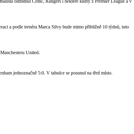
tbalista odmítnul Celtic, Rangers i některé kluby z Premier League a v
raci a podle trenéra Marca Silvy bude mimo přibližně 10 týdnů, tuto
o Manchesteru United.
nham jednoznačně 5:0. V tabulce se posunul na třetí místo.