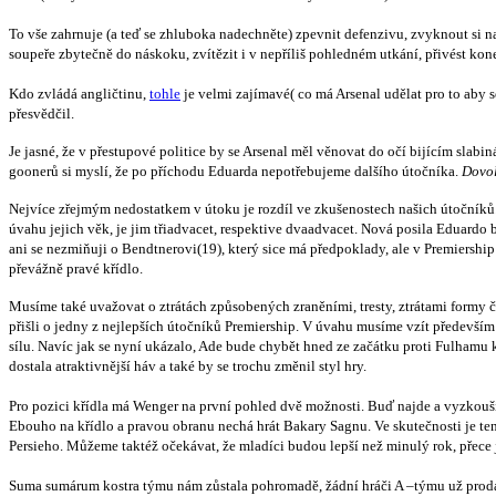
To vše zahrnuje (a teď se zhluboka nadechněte) zpevnit defenzivu, zvyknout si 
soupeře zbytečně do náskoku, zvítězit i v nepříliš pohledném utkání, přivést ko
Kdo zvládá angličtinu,
tohle
je velmi zajímavé( co má Arsenal udělat pro to aby 
přesvědčil.
Je jasné, že v přestupové politice by se Arsenal měl věnovat do očí bijícím sl
goonerů si myslí, že po příchodu Eduarda nepotřebujeme dalšího útočníka.
Dovol
Nejvíce zřejmým nedostatkem v útoku je rozdíl ve zkušenostech našich útoční
úvahu jejich věk, je jim třiadvacet, respektive dvaadvacet. Nová posila Eduardo
ani se nezmiňuji o Bendtnerovi(19), který sice má předpoklady, ale v Premiership
převážně pravé křídlo.
Musíme také uvažovat o ztrátách způsobených zraněními, tresty, ztrátami formy 
přišli o jedny z nejlepších útočníků Premiership. V úvahu musíme vzít předevš
sílu. Navíc jak se nyní ukázalo, Ade bude chybět hned ze začátku proti Fulhamu k
dostala atraktivnější háv a také by se trochu změnil styl hry.
Pro pozici křídla má Wenger na první pohled dvě možnosti. Buď najde a vyzkouší 
Ebouho na křídlo a pravou obranu nechá hrát Bakary Sagnu. Ve skutečnosti je te
Persieho. Můžeme taktéž očekávat, že mladíci budou lepší než minulý rok, přece je
Suma sumárum kostra týmu nám zůstala pohromadě, žádní hráči A –týmu už prodá