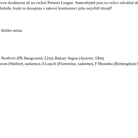
raven dosáhnout až na vrchol Premier League. Samozřejmě jsou to velice odvážné d
 dokáže, bude to dozajista v takové konkurenci jeho největší triumf!
třetího místa.
H Nordveit (FK Haugesund, £2m), Bakary Sagna (Auxerre, £8m)
oom (Watford, zadarmo), A Lupoli (Fiorentina, zadarmo), F Muamba (Birmingham C