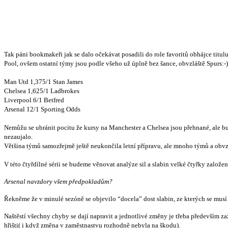
Tak páni bookmakeři jak se dalo očekávat posadili do role favoritů obhájce titul
Pool, ovšem ostatní týmy jsou podle všeho už úplně bez šance, obvzláště Spurs:-)
Man Utd 1,375/1 Stan James
Chelsea 1,625/1 Ladbrokes
Liverpool 6/1 Betfred
Arsenal 12/1 Sporting Odds
Nemůžu se ubránit pocitu že kursy na Manchester a Chelsea jsou přehnané, ale bu
nezaujalo.
Většina týmů samozřejmě ještě neukončila letní přípravu, ale mnoho týmů a obvz
V této čtyřdílné sérii se budeme věnovat analýze sil a slabin velké čtyřky zal
Arsenal navzdory všem předpokladům?
Řekněme že v minulé sezóně se objevilo “docela” dost slabin, ze kterých se musí
Naštěstí všechny chyby se dají napravit a jednotlivé změny je třeba především zaž
hřišti( i když změna v zaměstnastvu rozhodně nebyla na škodu).