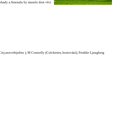
ohady a Arsenalu by muselo dost věcí
ity,nezveřejněno ), M Connolly (Colchester, hostování), Freddie Ljungberg