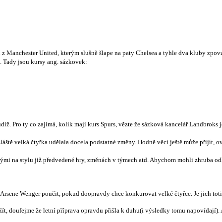
u z Manchester United, kterým slušně šlape na paty Chelsea a tyhle dva kluby zpov
. Tady jsou kursy ang. sázkovek:
diž. Pro ty co zajímá, kolik mají kurs Spurs, vězte že sázková kancelář Landbrok
láště velká čtyřka udělala docela podstatné změny. Hodně věcí ještě může přijít
oženými na stylu již předvedené hry, změnách v týmech atd. Abychom mohli zhruba
 Arsene Wenger poučit, pokud doopravdy chce konkurovat velké čtyřce. Je jich totiž
ít, doufejme že letní příprava opravdu přišla k duhu(i výsledky tomu napovídají). A