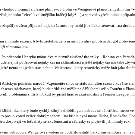
na vhodnou formaci a přesně plnit svou úlohu ve Wengerově plánu(nemyslím tím 4-4
nečně jednoho “více” kvalitnějšího hráče(i když…) a správně vyřešit otázku případ
se zlepšil), ovšem přijde mi to jako že autor by mohl jít z fleku trénovat…na dru
abinám z minulé sezóny. A bylo zřetelné, že tým má očividný problém dát gól z ote
uji si nesouhlasit.
ků. Po odchodu Henryho máme dva relativně zkušené útočníky – Robina van Persie
 bude zřejmě potřebovat nějaký čas na aklimatizaci a ještě nějaký čas mu také zbý
 ještě nemá ani jeden start nebo o Walcottovi, který teoreticky může hrát jako útoč
či Africkým pohárem národů. Vzpomeňte si, co se stalo minulou sezónu když se zran
ím absenci Adebayora, který bude přibližně měšíc na APN (nemluvě o Tourém a Ebou
vůli problémům s třísly. Pokud by přišel hráč se zkušenostmi z Premier League( mlu
křídelníka, který bude rychlý, silný v dribblingu a nebude se bát střílet…nebo ve 
nto posun vpřed velice dobrým tahem – na křídla nyní máme Hleba, Rosického, Ebo
n dospívají ve fotbalisty se zkušenostmi a záblesky se projevili již minulý rok.
váni nebudou a Wengerovi i vedení se podařilo ustálit bárku jménem Arsenal na r