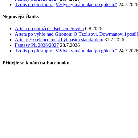
Tzolis po přestupu: „Vždycky mám hlad po gólech.“
24.7.202
Nejnovější články
Arteta po poražce s Betisem Sevilla
6.8.2026
Arteta po výhře nad Gironou: O Tzolisovi, Dowmanovi i posil
Arteta: Excelence musí být naším standardem
31.7.2026
Fantasy PL 2026/2027
28.7.2026
Tzolis po přestupu: „Vždycky mám hlad po gólech.“
24.7.202
Přidejte se k nám na Facebooku