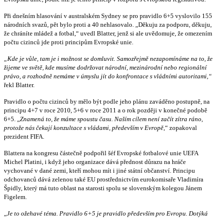
Při dnešním hlasování v australském Sydney se pro pravidlo 6+5 vyslovilo 155
národních svazů, pět bylo proti a 40 nehlasovalo. „Děkuju za podporu, děkuju,
že chráníte mládež a fotbal,“ uvedl Blatter, jenž si ale uvědomuje, že omezením
počtu cizinců jde proti principům Evropské unie.
„Kde je vůle, tam je i možnost se domluvit. Samozřejmě nezapomínáme na to, že
žijeme ve světě, kde musíme dodržovat národní, mezinárodní nebo regionální
právo, a rozhodně nemáme v úmyslu jít do konfrontace s vládními autoritami,“
řekl Blatter.
Pravidlo o počtu cizinců by mělo být podle jeho plánu zaváděno postupně, na
principu 4+7 v roce 2010, 5+6 v roce 2011 a o rok později v konečné podobě
6+5. „
Znamená to, že máme spoustu času. Naším cílem není začít zítra ráno,
protože nás čekají konzultace s vládami, především v Evropě
,“ zopakoval
prezident FIFA.
Blattera na kongresu částečně podpořil šéf Evropské fotbalové unie UEFA
Michel Platini, i když jeho organizace dává přednost důrazu na hráče
vychované v dané zemi, kteří mohou mít i jiné státní občanství. Principu
odchovanců dává zelenou také EU prostřednictvím eurokomisaře Vladimíra
Špidly, který má tuto oblast na starosti spolu se slovenským kolegou Jánem
Figelem.
„
Je to ožehavé téma. Pravidlo 6+5 je pravidlo především pro Evropu. Dotýká