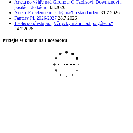
Arteta po výhře nad Gironou: O Tzolisovi, Dowmanovi i
posilách do kádru
3.8.2026
Arteta: Excelence musí být naším standardem
31.7.2026
Fantasy PL 2026/2027
28.7.2026
Tzolis po přestupu: „Vždycky mám hlad po gólech.“
24.7.2026
Přidejte se k nám na Facebooku