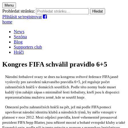
Menu
Prohledat stránku:
Přihlásit se/registrovat
home
News
Sezóna
Blog
Supporters club
Hráči
Kongres FIFA schválil pravidlo 6+5
Národní fotbalové svazy se dnes na kongresu světové federace FIFA jasně
vyslovily pro zavedení takzvaného pravidla 6+5, jež reguluje počet
zahraničních hráčů v domácích soutěžích. Podle této normy bude muset
každý tým zahájit zápas s minimálně šesti fotbalisty, kteří jsou k dispozici
reprezentačnímu mužstvu země, kde se soutěž hraje.
Omezení počtu zahraničních hráčů na pět, jež má podle FIFA pomoci
upevňovat národní identitu klubů a národních týmů, by mělo vstoupit v
platnost v roce 2012. Mezi odpůrci pravidla, které vehementně prosazoval
prezident FIFA Sepp Blatter, jsou některé mocné a bohaté evropské kluby a také
Evropská unie, podle níž je tento princip v rozporu s evropskou legislativou.