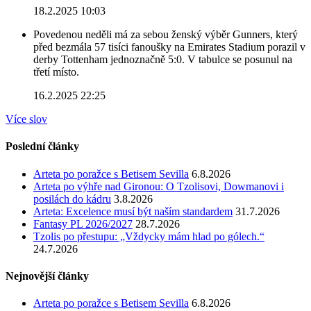
18.2.2025 10:03
Povedenou neděli má za sebou ženský výběr Gunners, který
před bezmála 57 tisíci fanoušky na Emirates Stadium porazil v
derby Tottenham jednoznačně 5:0. V tabulce se posunul na
třetí místo.
16.2.2025 22:25
Více slov
Poslední články
Arteta po poražce s Betisem Sevilla
6.8.2026
Arteta po výhře nad Gironou: O Tzolisovi, Dowmanovi i
posilách do kádru
3.8.2026
Arteta: Excelence musí být naším standardem
31.7.2026
Fantasy PL 2026/2027
28.7.2026
Tzolis po přestupu: „Vždycky mám hlad po gólech.“
24.7.2026
Nejnovější články
Arteta po poražce s Betisem Sevilla
6.8.2026