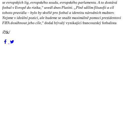
se evropských lig, evropského soudu, evropského parlamentu. A to dostává
fotbal v Evropě do rizika,“ uvedl dnes Platini. „Plně sdílím filozofii a cíl
tohoto pravidla – bylo by skvělé pro fotbal a identitu národních mužstev.
Nejsme v ideální pozici, ale budeme se snažit maximálně pomoci prezidentovi
FIFA dosáhnout jeho cíle
,“ dodal bývalý vynikající francouzský fotbalista
/čtk/