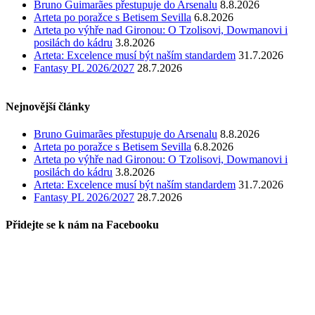
Bruno Guimarães přestupuje do Arsenalu
8.8.2026
Arteta po poražce s Betisem Sevilla
6.8.2026
Arteta po výhře nad Gironou: O Tzolisovi, Dowmanovi i
posilách do kádru
3.8.2026
Arteta: Excelence musí být naším standardem
31.7.2026
Fantasy PL 2026/2027
28.7.2026
Nejnovější články
Bruno Guimarães přestupuje do Arsenalu
8.8.2026
Arteta po poražce s Betisem Sevilla
6.8.2026
Arteta po výhře nad Gironou: O Tzolisovi, Dowmanovi i
posilách do kádru
3.8.2026
Arteta: Excelence musí být naším standardem
31.7.2026
Fantasy PL 2026/2027
28.7.2026
Přidejte se k nám na Facebooku