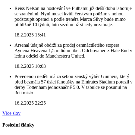
Reiss Nelson na hostování ve Fulhamu již delší dobu laboruje
se zraněními. Nyní musel kvůli čerstvým potížím s nohou
podstoupit operaci a podle trenéra Marca Silvy bude mimo
přibližně 10 týdnů, tuto sezónu už si tedy nezahraje.
18.2.2025 15:41
Arsenal údajně obdrží za prodej osmnáctiletého stopera
Aydena Heavena 1,5 miliónu liber. Odchovanec z Hale End v
lednu odešel do Manchesteru United.
18.2.2025 10:03
Povedenou neděli má za sebou ženský výběr Gunners, který
před bezmála 57 tisíci fanoušky na Emirates Stadium porazil v
derby Tottenham jednoznačně 5:0. V tabulce se posunul na
třetí místo.
16.2.2025 22:25
Více slov
Poslední články