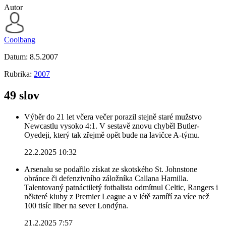
Autor
Coolbang
Datum:
8.5.2007
Rubrika:
2007
49 slov
Výběr do 21 let včera večer porazil stejně staré mužstvo
Newcastlu vysoko 4:1. V sestavě znovu chyběl Butler-
Oyedeji, který tak zřejmě opět bude na lavičce A-týmu.
22.2.2025 10:32
Arsenalu se podařilo získat ze skotského St. Johnstone
obránce či defenzivního záložníka Callana Hamilla.
Talentovaný patnáctiletý fotbalista odmítnul Celtic, Rangers i
některé kluby z Premier League a v létě zamíří za více než
100 tisíc liber na sever Londýna.
21.2.2025 7:57