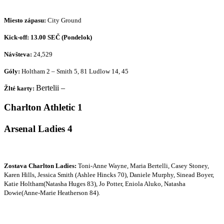
Miesto zápasu:
City Ground
Kick-off: 13.00 SEČ (Pondelok)
Návšteva:
24,529
Góly:
Holtham 2
– Smith 5, 81 Ludlow 14, 45
Bertelii –
Žlté karty:
Charlton Athletic 1
Arsenal Ladies 4
Zostava Charlton Ladies:
Toni-Anne Wayne, Maria Bertelli, Casey Stoney,
Karen Hills, Jessica Smith (Ashlee Hincks 70), Daniele Murphy, Sinead Boyer,
Katie Holtham(Natasha Huges 83), Jo Potter, Eniola Aluko, Natasha
Dowie(Anne-Marie Heatherson 84).