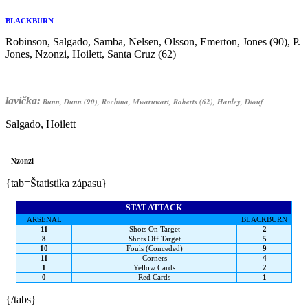
BLACKBURN
Robinson, Salgado, Samba, Nelsen, Olsson, Emerton, Jones (90), P.
Jones, Nzonzi, Hoilett, Santa Cruz (62)
lavička:
Bunn, Dunn (90), Rochina, Mwaruwari, Roberts (62), Hanley, Diouf
Salgado, Hoilett
Nzonzi
{tab=Štatistika zápasu}
STAT ATTACK
ARSENAL
BLACKBURN
11
Shots On Target
2
8
Shots Off Target
5
10
Fouls (Conceded)
9
11
Corners
4
1
Yellow Cards
2
0
Red Cards
1
{/tabs}