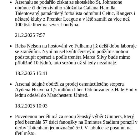
Arsenalu se podařilo získat ze skotského St. Johnstone
obránce či defenzivního záložníka Callana Hamilla.
Talentovaný patnáctiletý fotbalista odmítnul Celtic, Rangers i
některé kluby z Premier League a v létě zamíří za více než
100 tisíc liber na sever Londýna.
21.2.2025 7:57
Reiss Nelson na hostování ve Fulhamu již delší dobu laboruje
se zraněními. Nyní musel kvůli čerstvým potížím s nohou
podstoupit operaci a podle trenéra Marca Silvy bude mimo
přibližně 10 týdnů, tuto sezónu už si tedy nezahraje.
18.2.2025 15:41
Arsenal údajně obdrží za prodej osmnáctiletého stopera
Aydena Heavena 1,5 miliónu liber. Odchovanec z Hale End v
lednu odešel do Manchesteru United.
18.2.2025 10:03
Povedenou neděli má za sebou ženský výběr Gunners, který
před bezmála 57 tisíci fanoušky na Emirates Stadium porazil v
derby Tottenham jednoznačně 5:0. V tabulce se posunul na
třetí místo.