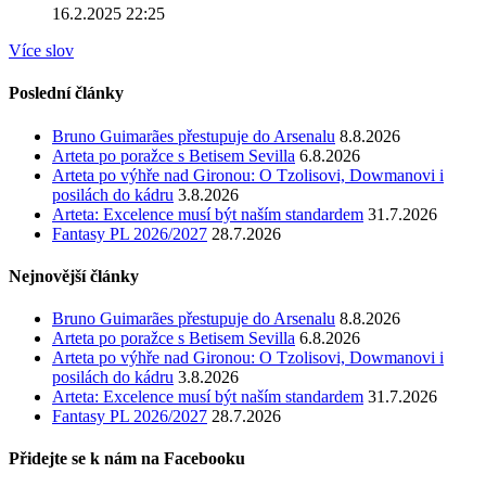
16.2.2025 22:25
Více slov
Poslední články
Bruno Guimarães přestupuje do Arsenalu
8.8.2026
Arteta po poražce s Betisem Sevilla
6.8.2026
Arteta po výhře nad Gironou: O Tzolisovi, Dowmanovi i
posilách do kádru
3.8.2026
Arteta: Excelence musí být naším standardem
31.7.2026
Fantasy PL 2026/2027
28.7.2026
Nejnovější články
Bruno Guimarães přestupuje do Arsenalu
8.8.2026
Arteta po poražce s Betisem Sevilla
6.8.2026
Arteta po výhře nad Gironou: O Tzolisovi, Dowmanovi i
posilách do kádru
3.8.2026
Arteta: Excelence musí být naším standardem
31.7.2026
Fantasy PL 2026/2027
28.7.2026
Přidejte se k nám na Facebooku