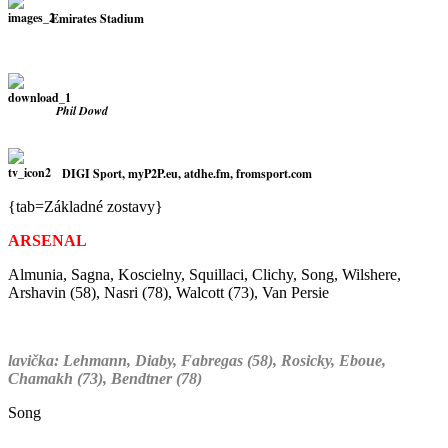
Emirates Stadium
Phil Dowd
DIGI Sport, myP2P.eu, atdhe.fm, fromsport.com
{tab=Základné zostavy}
ARSENAL
Almunia, Sagna, Koscielny, Squillaci, Clichy, Song, Wilshere,
Arshavin (58), Nasri (78), Walcott (73), Van Persie
lavička: L
ehmann, Diaby, Fabregas (58), Rosicky, Eboue,
Chamakh (73), Bendtner (78)
Song