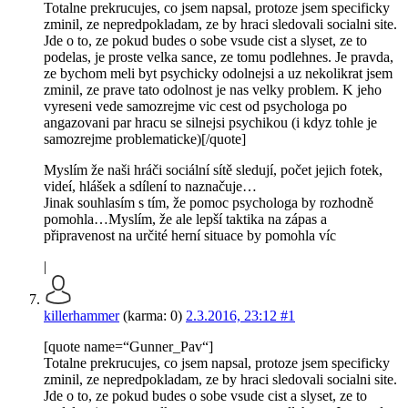
Totalne prekrucujes, co jsem napsal, protoze jsem specificky
zminil, ze nepredpokladam, ze by hraci sledovali socialni site.
Jde o to, ze pokud budes o sobe vsude cist a slyset, ze to
podelas, je proste velka sance, ze tomu podlehnes. Je pravda,
ze bychom meli byt psychicky odolnejsi a uz nekolikrat jsem
zminil, ze prave tato odolnost je nas velky problem. K jeho
vyreseni vede samozrejme vic cest od psychologa po
angazovani par hracu se silnejsi psychikou (i kdyz tohle je
samozrejme problematicke)[/quote]
Myslím že naši hráči sociální sítě sledují, počet jejich fotek,
videí, hlášek a sdílení to naznačuje…
Jinak souhlasím s tím, že pomoc psychologa by rozhodně
pomohla…Myslím, že ale lepší taktika na zápas a
připravenost na určité herní situace by pomohla víc
|
killerhammer
(karma: 0)
2.3.2016, 23:12
#1
[quote name=“Gunner_Pav“]
Totalne prekrucujes, co jsem napsal, protoze jsem specificky
zminil, ze nepredpokladam, ze by hraci sledovali socialni site.
Jde o to, ze pokud budes o sobe vsude cist a slyset, ze to