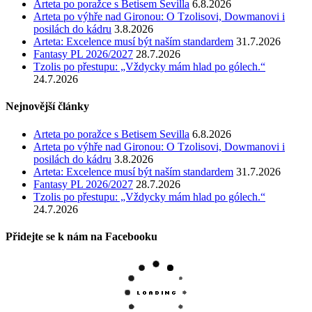
Arteta po poražce s Betisem Sevilla
6.8.2026
Arteta po výhře nad Gironou: O Tzolisovi, Dowmanovi i
posilách do kádru
3.8.2026
Arteta: Excelence musí být naším standardem
31.7.2026
Fantasy PL 2026/2027
28.7.2026
Tzolis po přestupu: „Vždycky mám hlad po gólech.“
24.7.2026
Nejnovější články
Arteta po poražce s Betisem Sevilla
6.8.2026
Arteta po výhře nad Gironou: O Tzolisovi, Dowmanovi i
posilách do kádru
3.8.2026
Arteta: Excelence musí být naším standardem
31.7.2026
Fantasy PL 2026/2027
28.7.2026
Tzolis po přestupu: „Vždycky mám hlad po gólech.“
24.7.2026
Přidejte se k nám na Facebooku