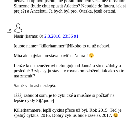
nedavala uplnou jistotu, ale porad mnohem vetsi nez ti ostatni:
Simeone (bude chtit opustit Atletico? Nepujde do Interu, jak si
preje?) a Ancelotti. Ja bych byl pro. Otazka, jestli ostatni.
|
Nasir (karma: 0)
2.3.2016, 23:36
#1
[quote name=“killerhammer“]Nikoho to tu už nebaví.
Mňa ale najviac prestáva baviť naša hra !
Lenže keď menežérovi nefunguje od Januára stred zálohy a
posledné 3 zápasy ju stavia v rovnakom zložení, tak ako sa to
ma zmeniť?
Samé sa to asi nezlepší.
Jáááj zabudol som, je to cyklické a musíme si počkať na
lepšie cykly 8)[/quote]
Killerhammere, lepší cyklus přece už byl. Rok 2015. Teď je
špatný cyklus. 2016. Dobrý cyklus bude zase až 2017.
|