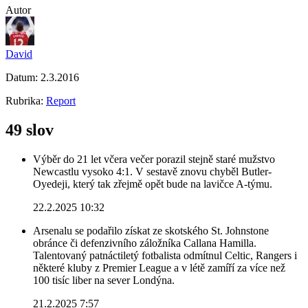
Autor
David
Datum:
2.3.2016
Rubrika:
Report
49 slov
Výběr do 21 let včera večer porazil stejně staré mužstvo
Newcastlu vysoko 4:1. V sestavě znovu chyběl Butler-
Oyedeji, který tak zřejmě opět bude na lavičce A-týmu.
22.2.2025 10:32
Arsenalu se podařilo získat ze skotského St. Johnstone
obránce či defenzivního záložníka Callana Hamilla.
Talentovaný patnáctiletý fotbalista odmítnul Celtic, Rangers i
některé kluby z Premier League a v létě zamíří za více než
100 tisíc liber na sever Londýna.
21.2.2025 7:57