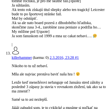
tomhle rocniku, je pro me skutne fail.[/quote]
Ja súhlasím.
Ak tento rok získajú titul sliepky alebo ten tragický Leicester
bude to po športovej stránke fail.
Mal by odstúpiť.
Ak sa ale nato board pozerá z dlhodobého hľadiska,
skončime zasa 3-4., zarobíme zasa peniaze a podržia ho…
My môžme prd ![/quote]
Ja som fanuskom od 1999 a mna uz cakat nebavi….
|
killerhammer
(karma: 0)
2.3.2016, 23:28
#1
Nikoho to tu už nebaví.
Mňa ale najviac prestáva baviť naša hra !
Lenže keď menežérovi nefunguje od Januára stred zálohy a
posledné 3 zápasy ju stavia v rovnakom zložení, tak ako sa to
ma zmeniť?
Samé sa to asi nezlepší.
Jáááj zabudol som, je to cyklické a musíme si počkať na