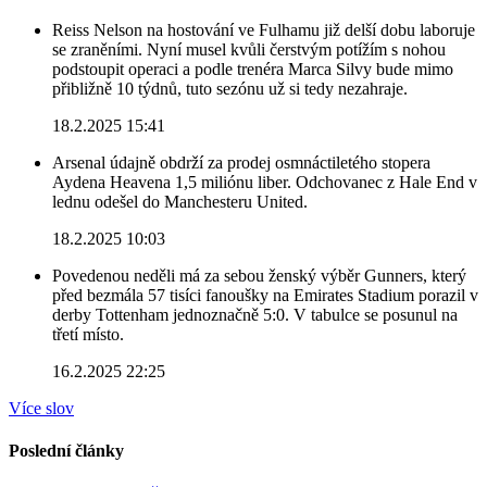
Reiss Nelson na hostování ve Fulhamu již delší dobu laboruje
se zraněními. Nyní musel kvůli čerstvým potížím s nohou
podstoupit operaci a podle trenéra Marca Silvy bude mimo
přibližně 10 týdnů, tuto sezónu už si tedy nezahraje.
18.2.2025 15:41
Arsenal údajně obdrží za prodej osmnáctiletého stopera
Aydena Heavena 1,5 miliónu liber. Odchovanec z Hale End v
lednu odešel do Manchesteru United.
18.2.2025 10:03
Povedenou neděli má za sebou ženský výběr Gunners, který
před bezmála 57 tisíci fanoušky na Emirates Stadium porazil v
derby Tottenham jednoznačně 5:0. V tabulce se posunul na
třetí místo.
16.2.2025 22:25
Více slov
Poslední články