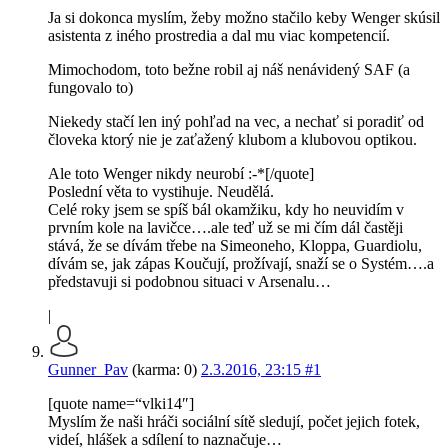
Ja si dokonca myslím, žeby možno stačilo keby Wenger skúsil
asistenta z iného prostredia a dal mu viac kompetencií.
Mimochodom, toto bežne robil aj náš nenávidený SAF (a
fungovalo to)
Niekedy stačí len iný pohľad na vec, a nechať si poradiť od
človeka ktorý nie je zaťažený klubom a klubovou optikou.
Ale toto Wenger nikdy neurobí :-*[/quote]
Poslední věta to vystihuje. Neudělá.
Celé roky jsem se spíš bál okamžiku, kdy ho neuvidím v
prvním kole na lavičce….ale teď už se mi čím dál častěji
stává, že se dívám třebe na Simeoneho, Kloppa, Guardiolu,
dívám se, jak zápas Koučují, prožívají, snaží se o Systém….a
představuji si podobnou situaci v Arsenalu…
|
Gunner_Pav
(karma: 0)
2.3.2016, 23:15
#1
[quote name=“vlki14″]
Myslím že naši hráči sociální sítě sledují, počet jejich fotek,
videí, hlášek a sdílení to naznačuje…