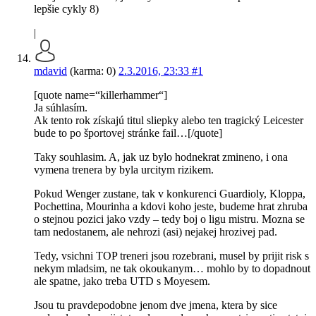
lepšie cykly 8)
|
mdavid
(karma: 0)
2.3.2016, 23:33
#1
[quote name=“killerhammer“]
Ja súhlasím.
Ak tento rok získajú titul sliepky alebo ten tragický Leicester
bude to po športovej stránke fail…[/quote]
Taky souhlasim. A, jak uz bylo hodnekrat zmineno, i ona
vymena trenera by byla urcitym rizikem.
Pokud Wenger zustane, tak v konkurenci Guardioly, Kloppa,
Pochettina, Mourinha a kdovi koho jeste, budeme hrat zhruba
o stejnou pozici jako vzdy – tedy boj o ligu mistru. Mozna se
tam nedostanem, ale nehrozi (asi) nejakej hrozivej pad.
Tedy, vsichni TOP treneri jsou rozebrani, musel by prijit risk s
nekym mladsim, ne tak okoukanym… mohlo by to dopadnout
ale spatne, jako treba UTD s Moyesem.
Jsou tu pravdepodobne jenom dve jmena, ktera by sice