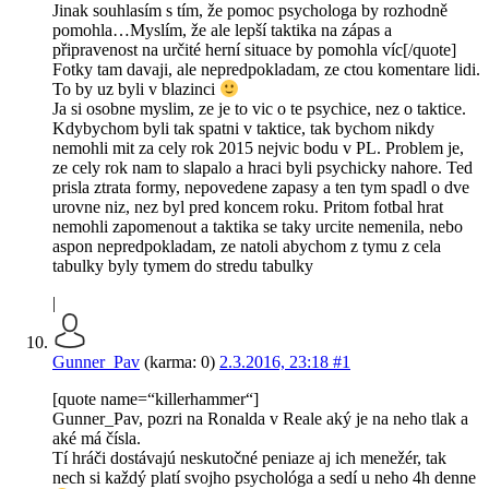
Jinak souhlasím s tím, že pomoc psychologa by rozhodně
pomohla…Myslím, že ale lepší taktika na zápas a
připravenost na určité herní situace by pomohla víc[/quote]
Fotky tam davaji, ale nepredpokladam, ze ctou komentare lidi.
To by uz byli v blazinci
Ja si osobne myslim, ze je to vic o te psychice, nez o taktice.
Kdybychom byli tak spatni v taktice, tak bychom nikdy
nemohli mit za cely rok 2015 nejvic bodu v PL. Problem je,
ze cely rok nam to slapalo a hraci byli psychicky nahore. Ted
prisla ztrata formy, nepovedene zapasy a ten tym spadl o dve
urovne niz, nez byl pred koncem roku. Pritom fotbal hrat
nemohli zapomenout a taktika se taky urcite nemenila, nebo
aspon nepredpokladam, ze natoli abychom z tymu z cela
tabulky byly tymem do stredu tabulky
|
Gunner_Pav
(karma: 0)
2.3.2016, 23:18
#1
[quote name=“killerhammer“]
Gunner_Pav, pozri na Ronalda v Reale aký je na neho tlak a
aké má čísla.
Tí hráči dostávajú neskutočné peniaze aj ich menežér, tak
nech si každý platí svojho psychológa a sedí u neho 4h denne