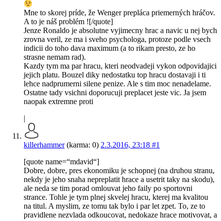
Mne to skorej príde, že Wenger prepláca priemerných hráčov.
A to je náš problém ![/quote]
Jenze Ronaldo je absolutne vyjimecny hrac a navic u nej bych
zrovna veril, ze ma i sveho psychologa, protoze podle vsech
indicii do toho dava maximum (a to rikam presto, ze ho
strasne nemam rad).
Kazdy tym ma par hracu, kteri neodvadeji vykon odpovidajici
jejich platu. Bouzel diky nedostatku top hracu dostavaji i ti
lehce nadprumerni silene penize. Ale s tim moc nenadelame.
Ostatne tady vsichni doporucuji preplacet jeste vic. Ja jsem
naopak extremne proti
|
killerhammer
(karma: 0)
2.3.2016, 23:18
#1
[quote name=“mdavid“]
Dobre, dobre, pres ekonomiku je schopnej (na druhou stranu,
nekdy je jeho snaha nepreplatit hrace a usetrit taky na skodu),
ale neda se tim porad omlouvat jeho faily po sportovni
strance. Tohle je tym plnej skvelej hracu, kterej ma kvalitou
na titul. A myslim, ze tomu tak bylo i par let zpet. To, ze to
pravidlene nezvlada odkoucovat, nedokaze hrace motivovat, a