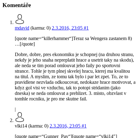
Komentáře
mdavid
(karma: 0)
2.3.2016, 23:05
#1
[quote name=“killerhammer“]Teraz sa Wengera zastanem 8)
…[/quote]
Dobre, dobre, pres ekonomiku je schopnej (na druhou stranu,
nekdy je jeho snaha nepreplatit hrace a usetrit taky na skodu),
ale neda se tim porad omlouvat jeho faily po sportovni
strance. Tohle je tym plnej skvelej hracu, kterej ma kvalitou
na titul. A myslim, ze tomu tak bylo i par let zpet. To, ze to
pravidlene nezvlada odkoucovat, nedokaze hrace motivovat, a
kdyz gol visi ve vzduchu, tak to potopi stridanim (jako
dneska) se neda omlouvat a prehlizet. 3. misto, obzvlast v
tomhle rocniku, je pro me skutne fail.
|
vlki14 (karma: 0)
2.3.2016, 23:05
#1
[quote name=“Gunner_Pav“][quote name=“vlki14″]