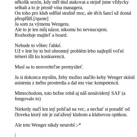
několik sezón, kdy měl titul atakovat a stejně jsme vždycky
selhali a to je prostě vina managera.
On toho pro klub udělal strašně moc, ale těch šancí už dostal
přespříliš.[/quote]
Ja som za výmenu Wengera.
Ale to je len môj názor, nikomu ho nevnucujem.
Rozhoduje majiteľ a board.
Nebude to vôbec ľahké.
Už v lete by to bol ohromný problém lebo najlepší voľní
tréneri išli ku konkurencii.
Musí sa to neuveriteľne premyslieť.
Ja si dokonca myslím, žeby možno stačilo keby Wenger skúsil
asistenta z iného prostredia a dal mu viac kompetencií.
Mimochodom, toto bežne robil aj náš nenávidený SAF (a
fungovalo to)
Niekedy stačí len iný pohľad na vec, a nechať si poradiť od
človeka ktorý nie je zaťažený klubom a klubovou optikou.
Ale toto Wenger nikdy neurobí :-*
|