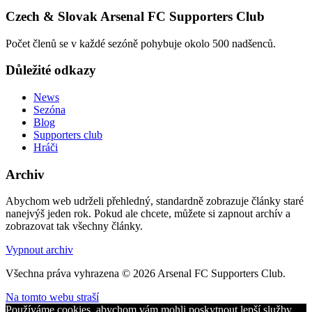
Czech & Slovak Arsenal FC Supporters Club
Počet členů se v každé sezóně pohybuje okolo 500 nadšenců.
Důležité odkazy
News
Sezóna
Blog
Supporters club
Hráči
Archiv
Abychom web udrželi přehledný, standardně zobrazuje články staré
nanejvýš jeden rok. Pokud ale chcete, můžete si zapnout archív a
zobrazovat tak všechny články.
Vypnout archiv
Všechna práva vyhrazena © 2026 Arsenal FC Supporters Club.
Na tomto webu straší
Používáme cookies, abychom vám mohli poskytnout lepší služby.