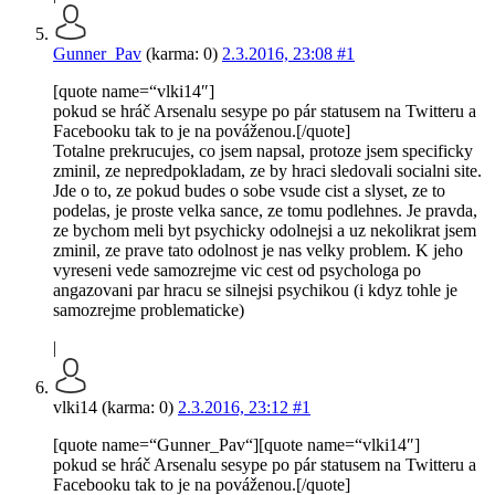
Gunner_Pav
(karma: 0)
2.3.2016, 23:08
#1
[quote name=“vlki14″]
pokud se hráč Arsenalu sesype po pár statusem na Twitteru a
Facebooku tak to je na pováženou.[/quote]
Totalne prekrucujes, co jsem napsal, protoze jsem specificky
zminil, ze nepredpokladam, ze by hraci sledovali socialni site.
Jde o to, ze pokud budes o sobe vsude cist a slyset, ze to
podelas, je proste velka sance, ze tomu podlehnes. Je pravda,
ze bychom meli byt psychicky odolnejsi a uz nekolikrat jsem
zminil, ze prave tato odolnost je nas velky problem. K jeho
vyreseni vede samozrejme vic cest od psychologa po
angazovani par hracu se silnejsi psychikou (i kdyz tohle je
samozrejme problematicke)
|
vlki14 (karma: 0)
2.3.2016, 23:12
#1
[quote name=“Gunner_Pav“][quote name=“vlki14″]
pokud se hráč Arsenalu sesype po pár statusem na Twitteru a
Facebooku tak to je na pováženou.[/quote]