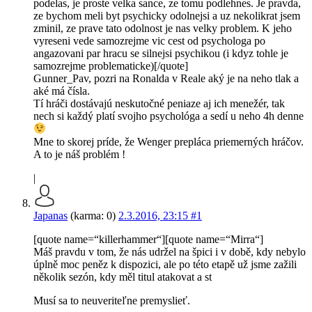
podelas, je proste velka sance, ze tomu podlehnes. Je pravda,
ze bychom meli byt psychicky odolnejsi a uz nekolikrat jsem
zminil, ze prave tato odolnost je nas velky problem. K jeho
vyreseni vede samozrejme vic cest od psychologa po
angazovani par hracu se silnejsi psychikou (i kdyz tohle je
samozrejme problematicke)[/quote]
Gunner_Pav, pozri na Ronalda v Reale aký je na neho tlak a
aké má čísla.
Tí hráči dostávajú neskutočné peniaze aj ich menežér, tak
nech si každý platí svojho psychológa a sedí u neho 4h denne
Mne to skorej príde, že Wenger prepláca priemerných hráčov.
A to je náš problém !
|
Japanas
(karma: 0)
2.3.2016, 23:15
#1
[quote name=“killerhammer“][quote name=“Mirra“]
Máš pravdu v tom, že nás udržel na špici i v době, kdy nebylo
úplně moc peněz k dispozici, ale po této etapě už jsme zažili
několik sezón, kdy měl titul atakovat a st
Musí sa to neuveriteľne premyslieť.