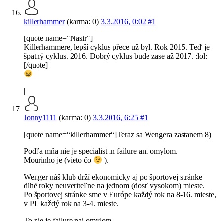
killerhammer
(karma: 0)
3.3.2016, 0:02
#1
[quote name=“Nasir“]
Killerhammere, lepší cyklus přece už byl. Rok 2015. Teď je
špatný cyklus. 2016. Dobrý cyklus bude zase až 2017. :lol:
[/quote]
|
Jonny1111
(karma: 0)
3.3.2016, 6:25
#1
[quote name=“killerhammer“]Teraz sa Wengera zastanem 8)
Podľa mňa nie je specialist in failure ani omylom.
Mourinho je (vieto čo
).
Wenger náš klub drží ekonomicky aj po športovej stránke
dlhé roky neuveriteľne na jednom (dosť vysokom) mieste.
Po športovej stránke sme v Európe každý rok na 8-16. mieste,
v PL každý rok na 3-4. mieste.
To nie je failure nai omylom.