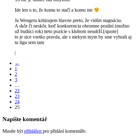
Ide len o to, že komu to stačí a komu nie
Ja Wengera kritizujem hlavne preto, že vidím stagnáciu.
A skôr či neskôr, keď konkurencia ohromne posilní (možno
už budúci rok) tieto pozície s klubom neudrží.[/quote]
to je sice vsetko pravda, ale s niekym inym by sme vyhrali aj
tu ligu sem tam
|
←
1
2
3
…
22
23
24
25
Napište komentář
Musíte být
přihlášen
pro přidání komentáře.