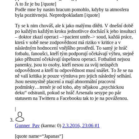
A to že je bu [/quote]
Podle mne by nasim hracum pomohlo, kdyby ta atmosfera
byla pozitivnejsi. Nepredpokladam [/quote]
Ty se k nim chováš, ale k jako malýmu dítěti. V dnešní době
po každým každým kroku jednotlivce dochází k jeho insultaci
– doktor zkazí operaci –>pacient umře–> soud, každá práce,
která v sobě nese zodpovědnost má riziko v kritice a v
následným hodnocení vnějšího prostředí. To samý je hráč
fotbalu, fanoušci, kteří tým podporují očekávají výhru, stejně
jako příbuzní očekávají úspešnou operaci. Fotbalisti nejsou
panenky, jsou to osoby, kteří nesou za svůj neúspěch
odpovědnost a kteří tu odpovědnost musí snášet. To že se na
ně valí kritika je pouze výmluva pro jejich následný selhání.
Jsou nesmyslně placení a mají abnormální pracovní
podmínky…trenér je od toho, aby nějakou „psychickou
deku“ odstranil, pokud se hráč Arsenalu sesype po pár
statusem na Twitteru a Facebooku tak to je na pováženou.
|
Gunner_Pav
(karma: 0)
2.3.2016, 23:06
#1
[quote name=“Japanas“]