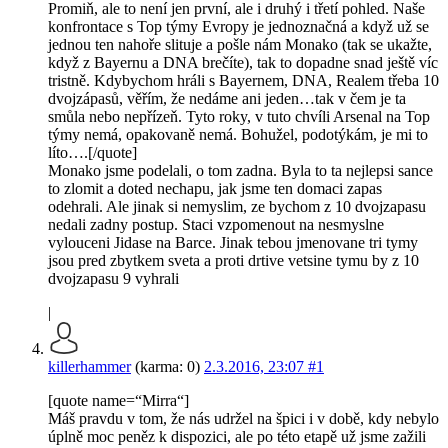
Promiň, ale to není jen první, ale i druhý i třetí pohled. Naše
konfrontace s Top týmy Evropy je jednoznačná a když už se
jednou ten nahoře slituje a pošle nám Monako (tak se ukažte,
když z Bayernu a DNA brečíte), tak to dopadne snad ještě víc
tristně. Kdybychom hráli s Bayernem, DNA, Realem třeba 10
dvojzápasů, věřím, že nedáme ani jeden…tak v čem je ta
smůla nebo nepřízeň. Tyto roky, v tuto chvíli Arsenal na Top
týmy nemá, opakovaně nemá. Bohužel, podotýkám, je mi to
líto….[/quote]
Monako jsme podelali, o tom zadna. Byla to ta nejlepsi sance
to zlomit a doted nechapu, jak jsme ten domaci zapas
odehrali. Ale jinak si nemyslim, ze bychom z 10 dvojzapasu
nedali zadny postup. Staci vzpomenout na nesmyslne
vylouceni Jidase na Barce. Jinak tebou jmenovane tri tymy
jsou pred zbytkem sveta a proti drtive vetsine tymu by z 10
dvojzapasu 9 vyhrali
|
killerhammer
(karma: 0)
2.3.2016, 23:07
#1
[quote name=“Mirra“]
Máš pravdu v tom, že nás udržel na špici i v době, kdy nebylo
úplně moc peněz k dispozici, ale po této etapě už jsme zažili