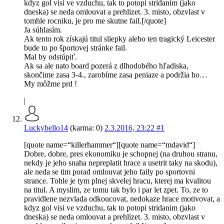
kdyz gol visi ve vzduchu, tak to potopi stridanim (jako
dneska) se neda omlouvat a prehlizet. 3. misto, obzvlast v
tomhle rocniku, je pro me skutne fail.[/quote]
Ja súhlasím.
Ak tento rok získajú titul sliepky alebo ten tragický Leicester
bude to po športovej stránke fail.
Mal by odstúpiť.
Ak sa ale nato board pozerá z dlhodobého hľadiska,
skončime zasa 3-4., zarobíme zasa peniaze a podržia ho…
My môžme prd !
|
Luckybello14
(karma: 0)
2.3.2016, 23:22
#1
[quote name=“killerhammer“][quote name=“mdavid“]
Dobre, dobre, pres ekonomiku je schopnej (na druhou stranu,
nekdy je jeho snaha nepreplatit hrace a usetrit taky na skodu),
ale neda se tim porad omlouvat jeho faily po sportovni
strance. Tohle je tym plnej skvelej hracu, kterej ma kvalitou
na titul. A myslim, ze tomu tak bylo i par let zpet. To, ze to
pravidlene nezvlada odkoucovat, nedokaze hrace motivovat, a
kdyz gol visi ve vzduchu, tak to potopi stridanim (jako
dneska) se neda omlouvat a prehlizet. 3. misto, obzvlast v