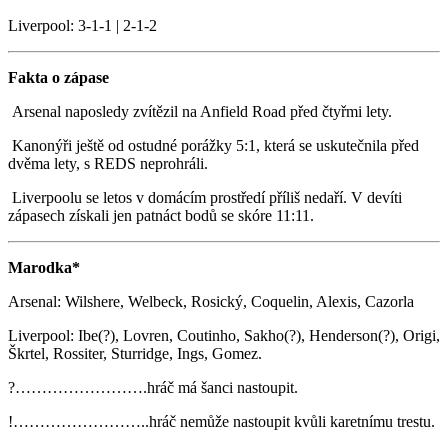
Liverpool: 3-1-1 | 2-1-2
Fakta o zápase
Arsenal naposledy zvítězil na Anfield Road před čtyřmi lety.
Kanonýři ještě od ostudné porážky 5:1, která se uskutečnila před
dvěma lety, s REDS neprohráli.
Liverpoolu se letos v domácím prostředí příliš nedaří. V devíti
zápasech získali jen patnáct bodů se skóre 11:11.
Marodka*
Arsenal: Wilshere, Welbeck, Rosický, Coquelin, Alexis, Cazorla
Liverpool: Ibe(?), Lovren, Coutinho, Sakho(?), Henderson(?), Origi,
Škrtel, Rossiter, Sturridge, Ings, Gomez.
?…………………….hráč má šanci nastoupit.
!……………………..hráč nemůže nastoupit kvůli karetnímu trestu.