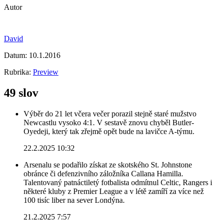
Autor
David
Datum:
10.1.2016
Rubrika:
Preview
49 slov
Výběr do 21 let včera večer porazil stejně staré mužstvo
Newcastlu vysoko 4:1. V sestavě znovu chyběl Butler-
Oyedeji, který tak zřejmě opět bude na lavičce A-týmu.
22.2.2025 10:32
Arsenalu se podařilo získat ze skotského St. Johnstone
obránce či defenzivního záložníka Callana Hamilla.
Talentovaný patnáctiletý fotbalista odmítnul Celtic, Rangers i
některé kluby z Premier League a v létě zamíří za více než
100 tisíc liber na sever Londýna.
21.2.2025 7:57