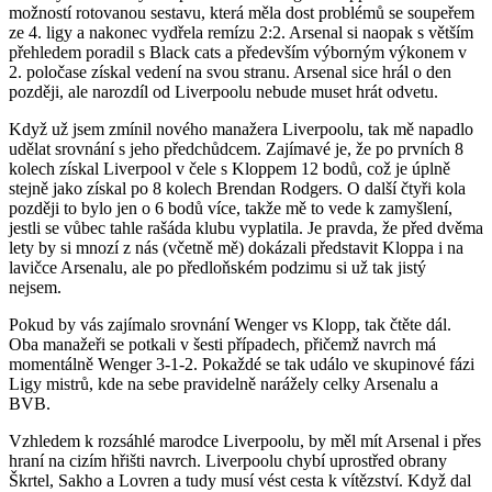
možností rotovanou sestavu, která měla dost problémů se soupeřem
ze 4. ligy a nakonec vydřela remízu 2:2. Arsenal si naopak s větším
přehledem poradil s Black cats a především výborným výkonem v
2. poločase získal vedení na svou stranu. Arsenal sice hrál o den
později, ale narozdíl od Liverpoolu nebude muset hrát odvetu.
Když už jsem zmínil nového manažera Liverpoolu, tak mě napadlo
udělat srovnání s jeho předchůdcem. Zajímavé je, že po prvních 8
kolech získal Liverpool v čele s Kloppem 12 bodů, což je úplně
stejně jako získal po 8 kolech Brendan Rodgers. O další čtyři kola
později to bylo jen o 6 bodů více, takže mě to vede k zamyšlení,
jestli se vůbec tahle rašáda klubu vyplatila. Je pravda, že před dvěma
lety by si mnozí z nás (včetně mě) dokázali představit Kloppa i na
lavičce Arsenalu, ale po předloňském podzimu si už tak jistý
nejsem.
Pokud by vás zajímalo srovnání Wenger vs Klopp, tak čtěte dál.
Oba manažeři se potkali v šesti případech, přičemž navrch má
momentálně Wenger 3-1-2. Pokaždé se tak událo ve skupinové fázi
Ligy mistrů, kde na sebe pravidelně narážely celky Arsenalu a
BVB.
Vzhledem k rozsáhlé marodce Liverpoolu, by měl mít Arsenal i přes
hraní na cizím hřišti navrch. Liverpoolu chybí uprostřed obrany
Škrtel, Sakho a Lovren a tudy musí vést cesta k vítězství. Když dal