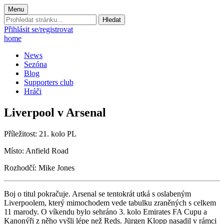
Menu
Prohledat
stránku:
Přihlásit se/registrovat
home
News
Sezóna
Blog
Supporters club
Hráči
Liverpool v Arsenal
Příležitost: 21. kolo PL
Mí­sto: Anfield Road
Rozhodčí: Mike Jones
Boj o titul pokračuje. Arsenal se tentokrát utká s oslabeným
Liverpoolem, který mimochodem vede tabulku zraněných s celkem
11 marody. O víkendu bylo sehráno 3. kolo Emirates FA Cupu a
Kanonýři z něho vyšli lépe než Reds. Jürgen Klopp nasadil v rámci