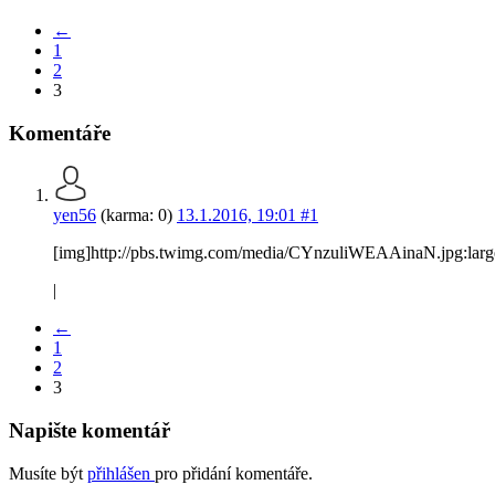
←
1
2
3
Komentáře
yen56
(karma: 0)
13.1.2016, 19:01
#1
[img]http://pbs.twimg.com/media/CYnzuliWEAAinaN.jpg:larg
|
←
1
2
3
Napište komentář
Musíte být
přihlášen
pro přidání komentáře.