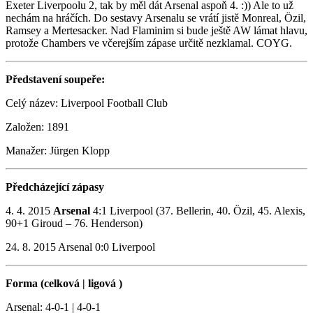
Exeter Liverpoolu 2, tak by měl dát Arsenal aspoň 4. :)) Ale to už
nechám na hráčích. Do sestavy Arsenalu se vrátí jistě Monreal, Özil,
Ramsey a Mertesacker. Nad Flaminim si bude ještě AW lámat hlavu,
protože Chambers ve včerejším zápase určitě nezklamal. COYG.
Představení soupeře:
Celý název: Liverpool Football Club
Založen: 1891
Manažer: Jürgen Klopp
Předcházející zápasy
4. 4. 2015
Arsenal
4:1 Liverpool (37. Bellerin, 40. Özil, 45. Alexis,
90+1 Giroud – 76. Henderson)
24. 8. 2015 Arsenal 0:0 Liverpool
Forma (celková | ligová )
Arsenal: 4-0-1 | 4-0-1