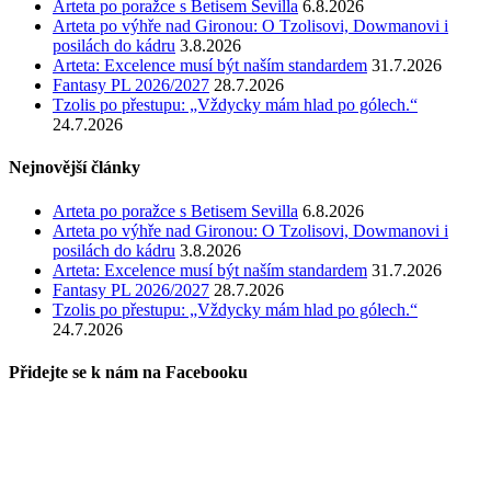
Arteta po poražce s Betisem Sevilla
6.8.2026
Arteta po výhře nad Gironou: O Tzolisovi, Dowmanovi i
posilách do kádru
3.8.2026
Arteta: Excelence musí být naším standardem
31.7.2026
Fantasy PL 2026/2027
28.7.2026
Tzolis po přestupu: „Vždycky mám hlad po gólech.“
24.7.2026
Nejnovější články
Arteta po poražce s Betisem Sevilla
6.8.2026
Arteta po výhře nad Gironou: O Tzolisovi, Dowmanovi i
posilách do kádru
3.8.2026
Arteta: Excelence musí být naším standardem
31.7.2026
Fantasy PL 2026/2027
28.7.2026
Tzolis po přestupu: „Vždycky mám hlad po gólech.“
24.7.2026
Přidejte se k nám na Facebooku