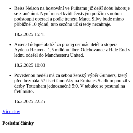
Reiss Nelson na hostování ve Fulhamu již delší dobu laboruje
se zraněními. Nyní musel kvůli čerstvým potížím s nohou
podstoupit operaci a podle trenéra Marca Silvy bude mimo
přibližně 10 týdnů, tuto sezónu už si tedy nezahraje.
18.2.2025 15:41
Arsenal údajně obdrží za prodej osmnáctiletého stopera
Aydena Heavena 1,5 miliónu liber. Odchovanec z Hale End v
lednu odešel do Manchesteru United.
18.2.2025 10:03
Povedenou neděli má za sebou ženský výběr Gunners, který
před bezmála 57 tisíci fanoušky na Emirates Stadium porazil v
derby Tottenham jednoznačně 5:0. V tabulce se posunul na
třetí místo.
16.2.2025 22:25
Více slov
Poslední články