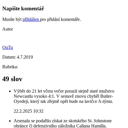
Napište komentář
Musíte být
přihlášen
pro přidání komentáře.
Autor
OuTu
Datum:
4.7.2019
Rubrika:
49 slov
Výběr do 21 let včera večer porazil stejně staré mužstvo
Newcastlu vysoko 4:1. V sestavě znovu chyběl Butler-
Oyedeji, který tak zřejmě opět bude na lavičce A-týmu.
22.2.2025 10:32
Arsenalu se podařilo získat ze skotského St. Johnstone
obránce či defenzivního záložníka Callana Hamilla.