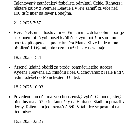
Talentovaný patnáctiletý fotbalista odmítnul Celtic, Rangers i
některé kluby z Premier League a v létě zamíří za více než
100 tisíc liber na sever Londýna.
21.2.2025 7:57
Reiss Nelson na hostování ve Fulhamu již delší dobu laboruje
se zraněními. Nyní musel kvůli čerstvým potížím s nohou
podstoupit operaci a podle trenéra Marca Silvy bude mimo
přibližně 10 týdnů, tuto sezónu už si tedy nezahraje.
18.2.2025 15:41
Arsenal údajně obdrží za prodej osmnáctiletého stopera
Aydena Heavena 1,5 miliónu liber. Odchovanec z Hale End v
lednu odešel do Manchesteru United.
18.2.2025 10:03
Povedenou neděli má za sebou ženský výběr Gunners, který
před bezmála 57 tisíci fanoušky na Emirates Stadium porazil v
derby Tottenham jednoznačně 5:0. V tabulce se posunul na
třetí místo.
16.2.2025 22:25