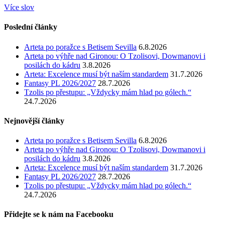
Více slov
Poslední články
Arteta po poražce s Betisem Sevilla
6.8.2026
Arteta po výhře nad Gironou: O Tzolisovi, Dowmanovi i
posilách do kádru
3.8.2026
Arteta: Excelence musí být naším standardem
31.7.2026
Fantasy PL 2026/2027
28.7.2026
Tzolis po přestupu: „Vždycky mám hlad po gólech.“
24.7.2026
Nejnovější články
Arteta po poražce s Betisem Sevilla
6.8.2026
Arteta po výhře nad Gironou: O Tzolisovi, Dowmanovi i
posilách do kádru
3.8.2026
Arteta: Excelence musí být naším standardem
31.7.2026
Fantasy PL 2026/2027
28.7.2026
Tzolis po přestupu: „Vždycky mám hlad po gólech.“
24.7.2026
Přidejte se k nám na Facebooku