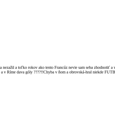
 nezažil a toľko rokov ako tento Francúz nevie sam seba zhodnotiť a v
rať a v Ríme dava góly ????!!Chyba v ňom a obrovská-hral niekde FUT