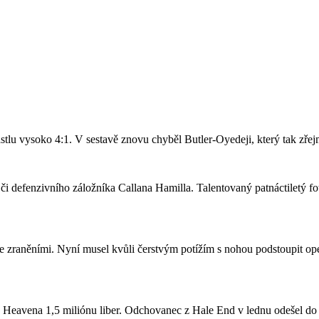
stlu vysoko 4:1. V sestavě znovu chyběl Butler-Oyedeji, který tak zře
či defenzivního záložníka Callana Hamilla. Talentovaný patnáctiletý fo
se zraněními. Nyní musel kvůli čerstvým potížím s nohou podstoupit ope
a Heavena 1,5 miliónu liber. Odchovanec z Hale End v lednu odešel d