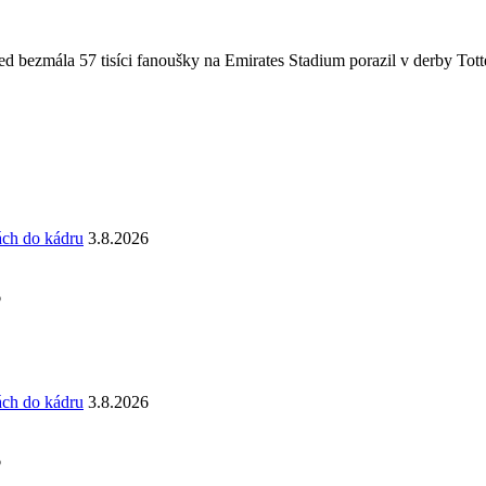
 bezmála 57 tisíci fanoušky na Emirates Stadium porazil v derby Totte
ách do kádru
3.8.2026
6
ách do kádru
3.8.2026
6