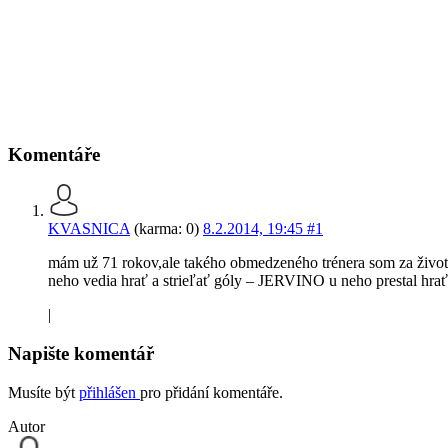
Komentáře
KVASNICA
(karma: 0)
8.2.2014, 19:45
#1
mám už 71 rokov,ale takého obmedzeného trénera som za života
neho vedia hrať a strieľať góly – JERVINO u neho prestal h
|
Napište komentář
Musíte být
přihlášen
pro přidání komentáře.
Autor