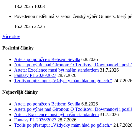
18.2.2025 10:03
Povedenou neděli má za sebou ženský výběr Gunners, který před
16.2.2025 22:25
Více slov
Poslední články
Arteta po poražce s Betisem Sevilla
6.8.2026
Arteta po výhře nad Gironou: O Tzolisovi, Dowmanovi i posil
Arteta: Excelence musí být naším standardem
31.7.2026
Fantasy PL 2026/2027
28.7.2026
Tzolis po přestupu: „Vždycky mám hlad po gólech.“
24.7.202
Nejnovější články
Arteta po poražce s Betisem Sevilla
6.8.2026
Arteta po výhře nad Gironou: O Tzolisovi, Dowmanovi i posil
Arteta: Excelence musí být naším standardem
31.7.2026
Fantasy PL 2026/2027
28.7.2026
Tzolis po přestupu: „Vždycky mám hlad po gólech.“
24.7.202