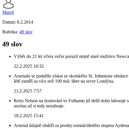
Maroš
Datum:
8.2.2014
Rubrika:
49 slov
49 slov
Výběr do 21 let včera večer porazil stejně staré mužstvo Newca
22.2.2025 10:32
Arsenalu se podařilo získat ze skotského St. Johnstone obránce 
létě zamíří za více než 100 tisíc liber na sever Londýna.
21.2.2025 7:57
Reiss Nelson na hostování ve Fulhamu již delší dobu laboruje 
sezónu už si tedy nezahraje.
18.2.2025 15:41
Arsenal údajně obdrží za prodej osmnáctiletého stopera Ayden