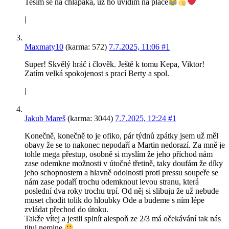
Tesim se na chlapaka, uz ho uvidim na place
|
Maxmaty10
(karma: 572)
7.7.2025, 11:06
#1
Super! Skvělý hráč i člověk. Ještě k tomu Kepa, Viktor!
Zatím velká spokojenost s prací Berty a spol.
|
Jakub Mareš
(karma: 3044)
7.7.2025, 12:24
#1
Konečně, konečně to je ofiko, pár týdnů zpátky jsem už měl
obavy že se to nakonec nepodaří a Martin nedorazí. Za mně je
tohle mega přestup, osobně si myslím že jeho příchod nám
zase odemkne možnosti v útočné třetině, taky doufám že díky
jeho schopnostem a hlavně odolnosti proti pressu soupeře se
nám zase podaří trochu odemknout levou stranu, která
poslední dva roky trochu trpí. Od něj si slibuju že už nebude
muset chodit tolik do hloubky Ode a budeme s ním lépe
zvládat přechod do útoku.
Takže vítej a jestli splnít alespoň ze 2/3 má očekávání tak nás
titul nemine