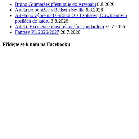
Bruno Guimarães přestupuje do Arsenalu
8.8.2026
Arteta po poražce s Betisem Sevilla
6.8.2026
Arteta po výhře nad Gironou: O Tzolisovi, Dowmanovi i
posilách do kádru
3.8.2026
Arteta: Excelence musí být naším standardem
31.7.2026
Fantasy PL 2026/2027
28.7.2026
Přidejte se k nám na Facebooku