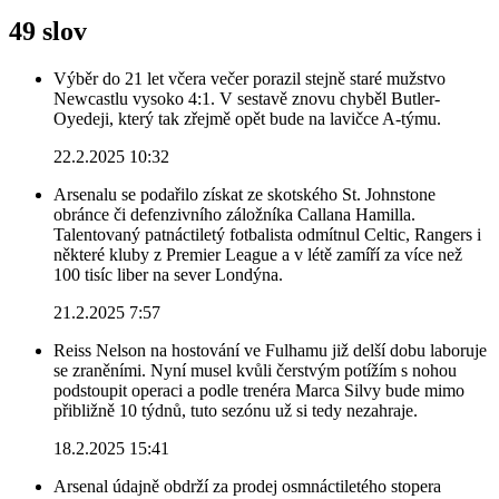
49 slov
Výběr do 21 let včera večer porazil stejně staré mužstvo
Newcastlu vysoko 4:1. V sestavě znovu chyběl Butler-
Oyedeji, který tak zřejmě opět bude na lavičce A-týmu.
22.2.2025 10:32
Arsenalu se podařilo získat ze skotského St. Johnstone
obránce či defenzivního záložníka Callana Hamilla.
Talentovaný patnáctiletý fotbalista odmítnul Celtic, Rangers i
některé kluby z Premier League a v létě zamíří za více než
100 tisíc liber na sever Londýna.
21.2.2025 7:57
Reiss Nelson na hostování ve Fulhamu již delší dobu laboruje
se zraněními. Nyní musel kvůli čerstvým potížím s nohou
podstoupit operaci a podle trenéra Marca Silvy bude mimo
přibližně 10 týdnů, tuto sezónu už si tedy nezahraje.
18.2.2025 15:41
Arsenal údajně obdrží za prodej osmnáctiletého stopera