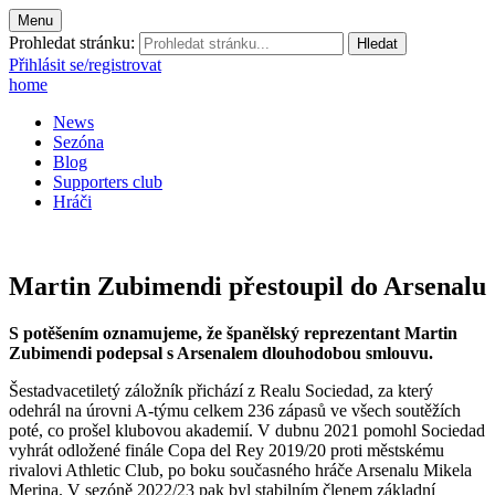
Menu
Prohledat stránku:
Přihlásit se/registrovat
home
News
Sezóna
Blog
Supporters club
Hráči
Martin Zubimendi přestoupil do Arsenalu
S potěšením oznamujeme, že španělský reprezentant Martin
Zubimendi podepsal s Arsenalem dlouhodobou smlouvu.
Šestadvacetiletý záložník přichází z Realu Sociedad, za který
odehrál na úrovni A-týmu celkem 236 zápasů ve všech soutěžích
poté, co prošel klubovou akademií. V dubnu 2021 pomohl Sociedad
vyhrát odložené finále Copa del Rey 2019/20 proti městskému
rivalovi Athletic Club, po boku současného hráče Arsenalu Mikela
Merina. V sezóně 2022/23 pak byl stabilním členem základní