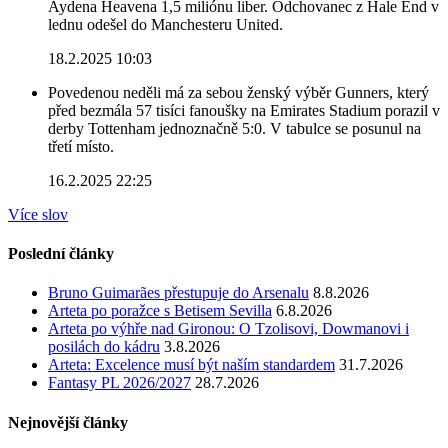
Aydena Heavena 1,5 miliónu liber. Odchovanec z Hale End v
lednu odešel do Manchesteru United.
18.2.2025 10:03
Povedenou neděli má za sebou ženský výběr Gunners, který
před bezmála 57 tisíci fanoušky na Emirates Stadium porazil v
derby Tottenham jednoznačně 5:0. V tabulce se posunul na
třetí místo.
16.2.2025 22:25
Více slov
Poslední články
Bruno Guimarães přestupuje do Arsenalu
8.8.2026
Arteta po poražce s Betisem Sevilla
6.8.2026
Arteta po výhře nad Gironou: O Tzolisovi, Dowmanovi i
posilách do kádru
3.8.2026
Arteta: Excelence musí být naším standardem
31.7.2026
Fantasy PL 2026/2027
28.7.2026
Nejnovější články