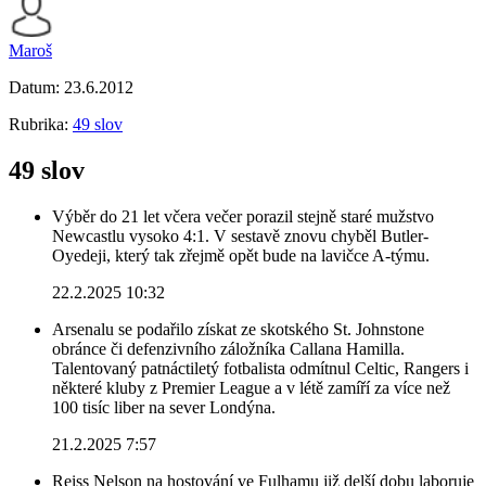
Maroš
Datum:
23.6.2012
Rubrika:
49 slov
49 slov
Výběr do 21 let včera večer porazil stejně staré mužstvo
Newcastlu vysoko 4:1. V sestavě znovu chyběl Butler-
Oyedeji, který tak zřejmě opět bude na lavičce A-týmu.
22.2.2025 10:32
Arsenalu se podařilo získat ze skotského St. Johnstone
obránce či defenzivního záložníka Callana Hamilla.
Talentovaný patnáctiletý fotbalista odmítnul Celtic, Rangers i
některé kluby z Premier League a v létě zamíří za více než
100 tisíc liber na sever Londýna.
21.2.2025 7:57
Reiss Nelson na hostování ve Fulhamu již delší dobu laboruje