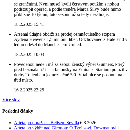
se zraněními. Nyní musel kvůli čerstvým potížím s nohou
podstoupit operaci a podle trenéra Marca Silvy bude mimo
přibližně 10 týdnů, tuto sezónu už si tedy nezahraje.
18.2.2025 15:41
Arsenal údajně obdrží za prodej osmnáctiletého stopera
Aydena Heavena 1,5 miliónu liber. Odchovanec z Hale End v
lednu odešel do Manchesteru United.
18.2.2025 10:03
Povedenou neděli má za sebou ženský výběr Gunners, který
před bezmála 57 tisíci fanoušky na Emirates Stadium porazil v
derby Tottenham jednoznačně 5:0. V tabulce se posunul na
třetí místo.
16.2.2025 22:25
Více slov
Poslední články
Arteta po poražce s Betisem Sevilla
6.8.2026
Arteta po výhře nad Gironou: O Tzolisovi, Dowmanovi i