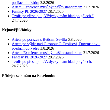
posilách do kádru
3.8.2026
Arteta: Excelence musí být naším standardem
31.7.2026
Fantasy PL 2026/2027
28.7.2026
Tzolis po přestupu: „Vždycky mám hlad po gólech.“
24.7.2026
Nejnovější články
Arteta po poražce s Betisem Sevilla
6.8.2026
Arteta po výhře nad Gironou: O Tzolisovi, Dowmanovi i
posilách do kádru
3.8.2026
Arteta: Excelence musí být naším standardem
31.7.2026
Fantasy PL 2026/2027
28.7.2026
Tzolis po přestupu: „Vždycky mám hlad po gólech.“
24.7.2026
Přidejte se k nám na Facebooku