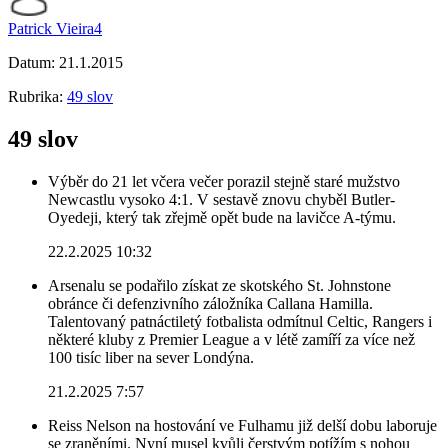
Patrick Vieira4
Datum:
21.1.2015
Rubrika:
49 slov
49 slov
Výběr do 21 let včera večer porazil stejně staré mužstvo
Newcastlu vysoko 4:1. V sestavě znovu chyběl Butler-
Oyedeji, který tak zřejmě opět bude na lavičce A-týmu.
22.2.2025 10:32
Arsenalu se podařilo získat ze skotského St. Johnstone
obránce či defenzivního záložníka Callana Hamilla.
Talentovaný patnáctiletý fotbalista odmítnul Celtic, Rangers i
některé kluby z Premier League a v létě zamíří za více než
100 tisíc liber na sever Londýna.
21.2.2025 7:57
Reiss Nelson na hostování ve Fulhamu již delší dobu laboruje
se zraněními. Nyní musel kvůli čerstvým potížím s nohou