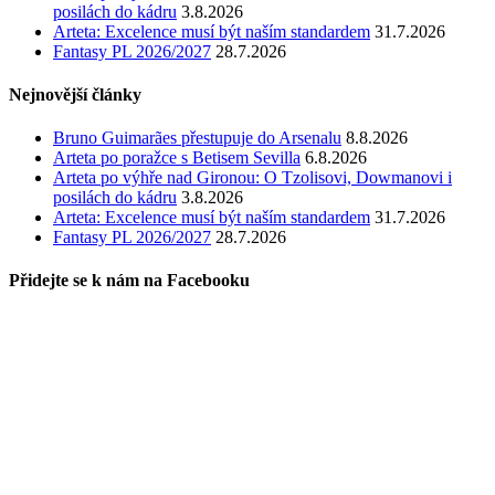
posilách do kádru
3.8.2026
Arteta: Excelence musí být naším standardem
31.7.2026
Fantasy PL 2026/2027
28.7.2026
Nejnovější články
Bruno Guimarães přestupuje do Arsenalu
8.8.2026
Arteta po poražce s Betisem Sevilla
6.8.2026
Arteta po výhře nad Gironou: O Tzolisovi, Dowmanovi i
posilách do kádru
3.8.2026
Arteta: Excelence musí být naším standardem
31.7.2026
Fantasy PL 2026/2027
28.7.2026
Přidejte se k nám na Facebooku