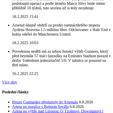
podstoupit operaci a podle trenéra Marca Silvy bude mimo
přibližně 10 týdnů, tuto sezónu už si tedy nezahraje.
18.2.2025 15:41
Arsenal údajně obdrží za prodej osmnáctiletého stopera
Aydena Heavena 1,5 miliónu liber. Odchovanec z Hale End v
lednu odešel do Manchesteru United.
18.2.2025 10:03
Povedenou neděli má za sebou ženský výběr Gunners, který
před bezmála 57 tisíci fanoušky na Emirates Stadium porazil v
derby Tottenham jednoznačně 5:0. V tabulce se posunul na
třetí místo.
16.2.2025 22:25
Více slov
Poslední články
Bruno Guimarães přestupuje do Arsenalu
8.8.2026
Arteta po poražce s Betisem Sevilla
6.8.2026
Arteta po výhře nad Gironou: O Tzolisovi, Dowmanovi i