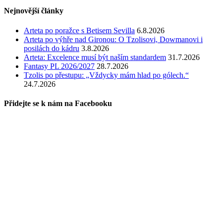
Nejnovější články
Arteta po poražce s Betisem Sevilla
6.8.2026
Arteta po výhře nad Gironou: O Tzolisovi, Dowmanovi i
posilách do kádru
3.8.2026
Arteta: Excelence musí být naším standardem
31.7.2026
Fantasy PL 2026/2027
28.7.2026
Tzolis po přestupu: „Vždycky mám hlad po gólech.“
24.7.2026
Přidejte se k nám na Facebooku