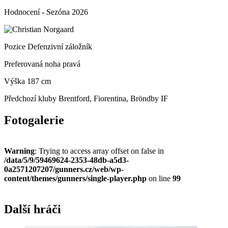
Hodnocení
-
Sezóna 2026
Pozice
Defenzivní záložník
Preferovaná noha
pravá
Výška
187 cm
Předchozí kluby
Brentford, Fiorentina, Bröndby IF
Fotogalerie
Warning
: Trying to access array offset on false in
/data/5/9/59469624-2353-48db-a5d3-
0a2571207207/gunners.cz/web/wp-
content/themes/gunners/single-player.php
on line
99
Další hráči