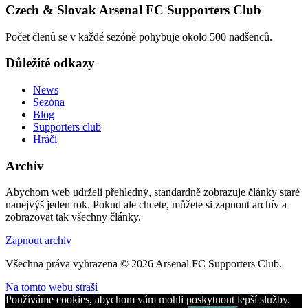
Czech & Slovak Arsenal FC Supporters Club
Počet členů se v každé sezóně pohybuje okolo 500 nadšenců.
Důležité odkazy
News
Sezóna
Blog
Supporters club
Hráči
Archiv
Abychom web udrželi přehledný, standardně zobrazuje články staré
nanejvýš jeden rok. Pokud ale chcete, můžete si zapnout archív a
zobrazovat tak všechny články.
Zapnout archiv
Všechna práva vyhrazena © 2026 Arsenal FC Supporters Club.
Na tomto webu straší
Používáme cookies, abychom vám mohli poskytnout lepší služby.