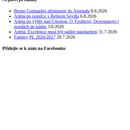
Bruno Guimarães přestupuje do Arsenalu
8.8.2026
Arteta po poražce s Betisem Sevilla
6.8.2026
Arteta po výhře nad Gironou: O Tzolisovi, Dowmanovi i
posilách do kádru
3.8.2026
Arteta: Excelence musí být naším standardem
31.7.2026
Fantasy PL 2026/2027
28.7.2026
Přidejte se k nám na Facebooku