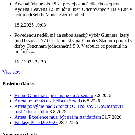
Arsenal údajně obdrží za prodej osmnáctiletého stopera
Aydena Heavena 1,5 miliónu liber. Odchovanec z Hale End v
lednu odešel do Manchesteru United.
18.2.2025 10:03
Povedenou neděli má za sebou ženský výběr Gunners, který
před bezmála 57 tisíci fanoušky na Emirates Stadium porazil v
derby Tottenham jednoznačně 5:0. V tabulce se posunul na
třetí místo.
16.2.2025 22:25
Více slov
Poslední články
Bruno Guimarães přestupuje do Arsenalu
8.8.2026
Arteta po poražce s Betisem Sevilla
6.8.2026
Arteta po výhře nad Gironou: O Tzolisovi, Dowmanovi i
posilách do kádru
3.8.2026
Arteta: Excelence musí být naším standardem
31.7.2026
Fantasy PL 2026/2027
28.7.2026
Nejnovější články