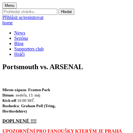
Menu
Prohledat
stránku:
Přihlásit se/registrovat
home
News
Sezóna
Blog
Supporters club
Hráči
Portsmouth vs. ARSENAL
Miesto zápasu
:
Fratton Park
Dátum
: nedeľa, 13. máj
Kick-off
:16.00 SEČ
Rozhod
ca
:
Graham Poll (Tring,
Hertfordshire)
DOPLNENÉ !!!!
UPOZORNĚNÍ PRO FANOUŠKY KTERÝM JE PRAHA