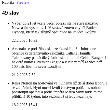
Rubrika:
Preview
49 slov
Výběr do 21 let včera večer porazil stejně staré mužstvo
Newcastlu vysoko 4:1. V sestavě znovu chyběl Butler-
Oyedeji, který tak zřejmě opět bude na lavičce A-týmu.
22.2.2025 10:32
Arsenalu se podařilo získat ze skotského St. Johnstone
obránce či defenzivního záložníka Callana Hamilla.
Talentovaný patnáctiletý fotbalista odmítnul Celtic, Rangers i
některé kluby z Premier League a v létě zamíří za více než
100 tisíc liber na sever Londýna.
21.2.2025 7:57
Reiss Nelson na hostování ve Fulhamu již delší dobu laboruje
se zraněními. Nyní musel kvůli čerstvým potížím s nohou
podstoupit operaci a podle trenéra Marca Silvy bude mimo
přibližně 10 týdnů, tuto sezónu už si tedy nezahraje.
18.2.2025 15:41