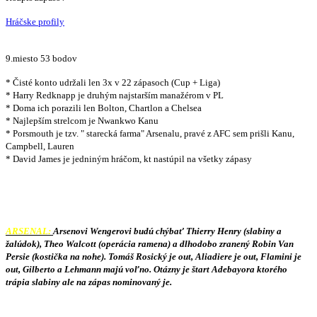
Hráčske profily
9.miesto 53 bodov
* Čisté konto udržali len 3x v 22 zápasoch (Cup + Liga)
* Harry Redknapp je druhým najstarším manažérom v PL
* Doma ich porazili len Bolton, Chartlon a Chelsea
* Najlepším strelcom je Nwankwo Kanu
* Porsmouth je tzv. " starecká farma" Arsenalu, pravé z AFC sem prišli Kanu,
Campbell, Lauren
* David James je jedniným hráčom, kt nastúpil na všetky zápasy
ARSENAL:
Arsenovi Wengerovi budú chýbať Thierry Henry (slabiny a
žalúdok), Theo Walcott (operácia ramena) a dlhodobo zranený Robin Van
Persie (kostička na nohe). Tomáš Rosický je out, Aliadiere je out, Flamini je
out, Gilberto a Lehmann majú voľno. Otázny je štart Adebayora ktorého
trápia slabiny ale na zápas nominovaný je.