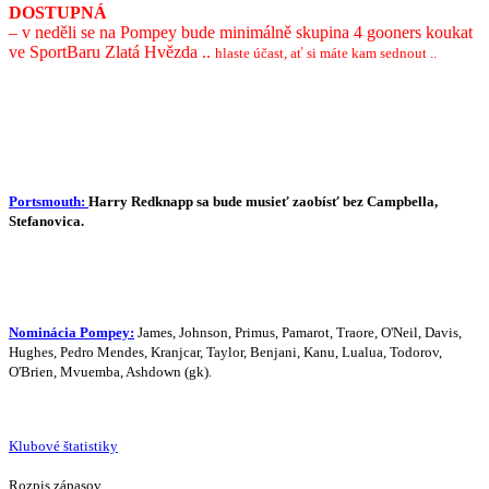
DOSTUPNÁ
– v neděli se na Pompey bude minimálně skupina 4 gooners koukat
ve SportBaru Zlatá Hvězda ..
hlaste účast, ať si máte kam sednout ..
Portsmouth:
Harry Redknapp sa bude musieť zaobísť bez Campbella,
Stefanovica.
Nominácia Pompey:
James, Johnson, Primus, Pamarot, Traore, O'Neil, Davis,
Hughes, Pedro Mendes, Kranjcar, Taylor, Benjani, Kanu, Lualua, Todorov,
O'Brien, Mvuemba, Ashdown (gk).
Klubové štatistiky
Rozpis zápasov