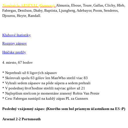
Nominácia ARSENAL (Gunners):
Almunia, Eboue, Toure, Gallas, Clichy, Hleb,
Fabregas, Denilson, Diaby, Baptista, Ljungberg, Adebayor, Poom, Senderos,
Djourou, Hoyte, Randall.
Klubové štatistiky
Rozpisy zápsov
Hráčske profily
4. miesto, 67 bodov
* Neprehrali už 6 ligových zápasov
* Skórovali spolu 63 gólov len ManWho strelil viac 83
* Vyhrali sedem zápasov na pôde súpera a sedem prehrali
* V poslednej štvrťhodine strelili najviac gólov až 21
* Najlepšísm strelcom je momentáne zranený Robin Van Persie
* Cesc Fabregas nastúpil na každý zápas PL za Gunners
Posledný vzájomný zápas:
(Ktorého som bol priamym účastníkom na ES :P)
Arsenal 2-2 Portsmouth