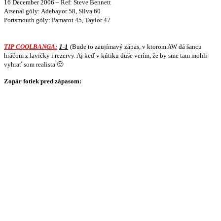
16 December 2006 – Ref: Steve Bennett
Arsenal góly: Adebayor 58, Silva 60
Portsmouth góly: Pamarot 45, Taylor 47
TIP COOLBANGA:
1-1
(Bude to zaujímavý zápas, v ktorom AW dá šancu
hráčom z lavičky i rezervy. Aj keď v kútiku duše verím, že by sme tam mohli
vyhrať som realista 🙂
Zopár fotiek pred zápasom: