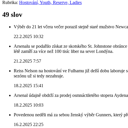
Rubrika:
Hostování, Youth, Reserve, Ladies
49 slov
Výběr do 21 let včera večer porazil stejně staré mužstvo Newca
22.2.2025 10:32
Arsenalu se podařilo získat ze skotského St. Johnstone obránce 
létě zamíří za více než 100 tisíc liber na sever Londýna.
21.2.2025 7:57
Reiss Nelson na hostování ve Fulhamu již delší dobu laboruje 
sezónu už si tedy nezahraje.
18.2.2025 15:41
Arsenal údajně obdrží za prodej osmnáctiletého stopera Ayden
18.2.2025 10:03
Povedenou neděli má za sebou ženský výběr Gunners, který před
16.2.2025 22:25