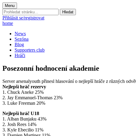
Menu
Prohledat
stránku:
Přihlásit se/registrovat
home
News
Sezóna
Blog
Supporters club
Hráči
Posezonní hodnocení akademie
Server arsenalyouth přinesl hlasování o nejlepší hráče z různých odvě
Nejlepší hráč rezervy
1. Chuck Aneke 25%
2. Jay Emmanuel-Thomas 23%
3. Luke Freeman 20%
Nejlepší hráč U18
1. Alban Bunjaku 43%
2. Josh Rees 14%
3. Kyle Ebecilio 11%
3. Damien Martinez 11%