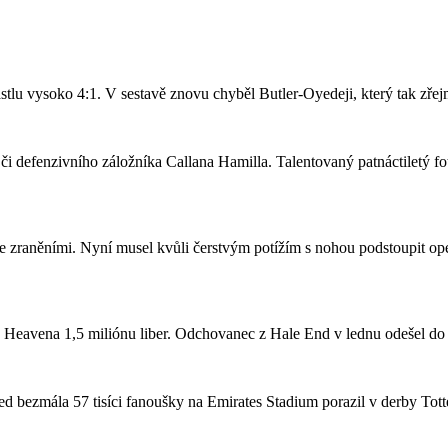
stlu vysoko 4:1. V sestavě znovu chyběl Butler-Oyedeji, který tak zře
či defenzivního záložníka Callana Hamilla. Talentovaný patnáctiletý fo
se zraněními. Nyní musel kvůli čerstvým potížím s nohou podstoupit ope
a Heavena 1,5 miliónu liber. Odchovanec z Hale End v lednu odešel d
 bezmála 57 tisíci fanoušky na Emirates Stadium porazil v derby Totte