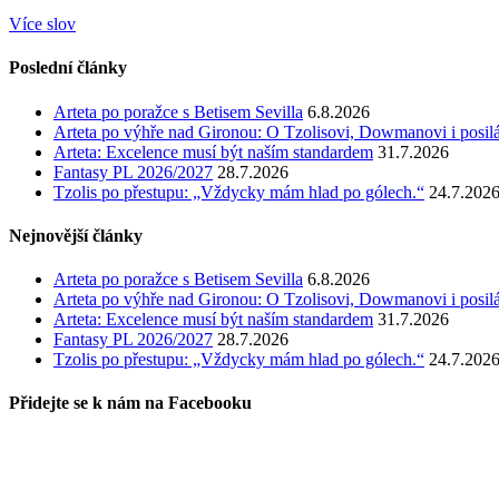
Více slov
Poslední články
Arteta po poražce s Betisem Sevilla
6.8.2026
Arteta po výhře nad Gironou: O Tzolisovi, Dowmanovi i posil
Arteta: Excelence musí být naším standardem
31.7.2026
Fantasy PL 2026/2027
28.7.2026
Tzolis po přestupu: „Vždycky mám hlad po gólech.“
24.7.202
Nejnovější články
Arteta po poražce s Betisem Sevilla
6.8.2026
Arteta po výhře nad Gironou: O Tzolisovi, Dowmanovi i posil
Arteta: Excelence musí být naším standardem
31.7.2026
Fantasy PL 2026/2027
28.7.2026
Tzolis po přestupu: „Vždycky mám hlad po gólech.“
24.7.202
Přidejte se k nám na Facebooku