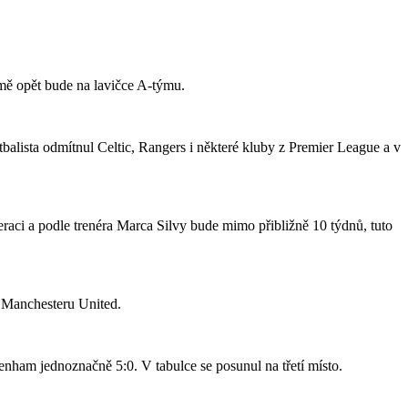
jmě opět bude na lavičce A-týmu.
tbalista odmítnul Celtic, Rangers i některé kluby z Premier League a v
raci a podle trenéra Marca Silvy bude mimo přibližně 10 týdnů, tuto
o Manchesteru United.
nham jednoznačně 5:0. V tabulce se posunul na třetí místo.