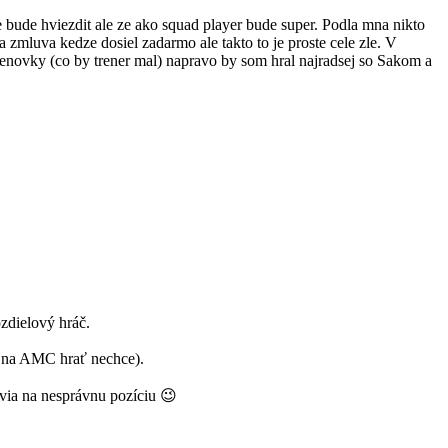
 ze bude hviezdit ale ze ako squad player bude super. Podla mna nikto
a zmluva kedze dosiel zadarmo ale takto to je proste cele zle. V
cenovky (co by trener mal) napravo by som hral najradsej so Sakom a
ozdielový hráč.
a na AMC hrať nechce).
avia na nesprávnu pozíciu 😉