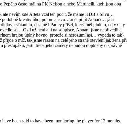
to Pepého často hrál na PK Nelson a nebo Martinelli, kteří jsou oba
m), ale nevím kde Arteta vzal ten pocit, že máme KDB a Silvu…
ce podobně kreativního, potom ale co….měl přijít Aouar?… já si
lovu slátaninu, ostatně i Partey přišel, který měl plnit to, co v City
ovedlo se… Ozil už není ani na soupisce, Aouara jsme nepřivedli a
lerínem hrajou úplný hovno, protože si nerozumí(asi… vypadá to tak),
 přijde o míč, tak jsme rázem na celé jeho straně otevření jak žena při
ím přestupáku, jestli třeba jeho záměry nebudou doplněny o správně
b have been said to have been monitoring the player for 12 months.