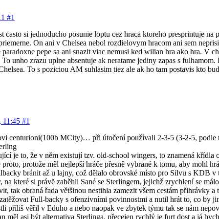
:11
#1
 casto si jednoducho posunie loptu cez hraca ktoreho presprintuje na pa
riemerne. On ani v Chelsea nebol rozdielovym hracom ani sem neprisie
aradoxne pepe sa ani snazit viac nemusi ked wilian hra ako hra. V chels
. To unho zrazu uplne absentuje ak neratame jediny zapas s fulhamom. P
 Chelsea. To s poziciou AM suhlasim tiez ale ak ho tam postavis kto b
, 11:45
#1
ovi centurioni(100b MCity)… při útočení používali 2-3-5 (3-2-5, podle t
rling
ící je to, že v něm existují tzv. old-school wingers, to znamená křídla c
 proto, protože měl nejlepší hráče přesně vybrané k tomu, aby mohl hrát
ullbacky bránit až u lajny, což dělalo obrovské místo pro Silvu s KDB v tz
, na které si právě zaběhli Sané se Sterlingem, jejichž zrychlení se má
avit, tak obraná řada většinou nestihla zamezit všem cestám přihrávky 
zatěžovat Full-backy s ofenzivními povinnostmi a nutil hrát to, co by ji
tli příliš věřil v Eduho a nebo naopak ve zbytek týmu tak se nám nep
an měl asi být alternativa Sterlinga, přecejen rychlý je furt dost a já b