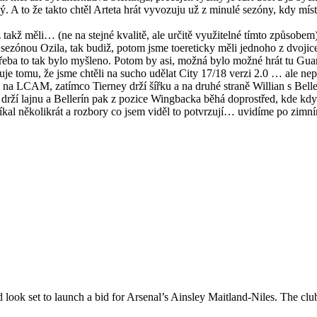
ý. A to že takto chtěl Arteta hrát vyvozuju už z minulé sezóny, kdy mís
takž měli… (ne na stejné kvalitě, ale určitě využitelné tímto způsobe
 sezónou Ozila, tak budiž, potom jsme toereticky měli jednoho z dvoji
řeba to tak bylo myšleno. Potom by asi, možná bylo možné hrát tu Guardio
e tomu, že jsme chtěli na sucho udělat City 17/18 verzi 2.0 … ale nep
e na LCAM, zatímco Tierney drží šířku a na druhé straně Willian s Bel
 drží lajnu a Bellerín pak z pozice Wingbacka běhá doprostřed, kde když
íkal několikrát a rozbory co jsem viděl to potvrzují… uvidíme po zimn
 look set to launch a bid for Arsenal’s Ainsley Maitland-Niles. The clu