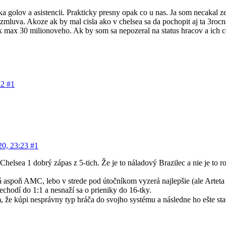
tyka golov a asistencii. Prakticky presny opak co u nas. Ja som necakal
a zmluva. Akoze ak by mal cisla ako v chelsea sa da pochopit aj ta 3rocn
ak max 30 milionoveho. Ak by som sa nepozeral na status hracov a ich 
32
#1
20, 23:23
#1
 Chelsea 1 dobrý zápas z 5-tich. Že je to náladový Brazilec a nie je to r
á aspoň AMC, lebo v strede pod útočníkom vyzerá najlepšie (ale Artet
echodí do 1:1 a nesnaží sa o prieniky do 16-tky.
ám, že kúpi nesprávny typ hráča do svojho systému a následne ho ešte st