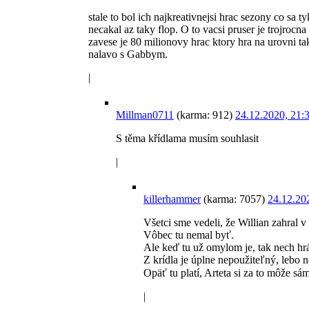
stale to bol ich najkreativnejsi hrac sezony co sa 
necakal az taky flop. O to vacsi pruser je trojrocn
zavese je 80 milionovy hrac ktory hra na urovni t
nalavo s Gabbym.
|
Millman0711
(karma: 912)
24.12.2020, 21:
S těma křídlama musím souhlasit
|
killerhammer
(karma: 7057)
24.12.20
Všetci sme vedeli, že Willian zahral v
Vôbec tu nemal byť.
Ale keď tu už omylom je, tak nech hr
Z krídla je úplne nepoužiteľný, lebo n
Opäť tu platí, Arteta si za to môže s
|