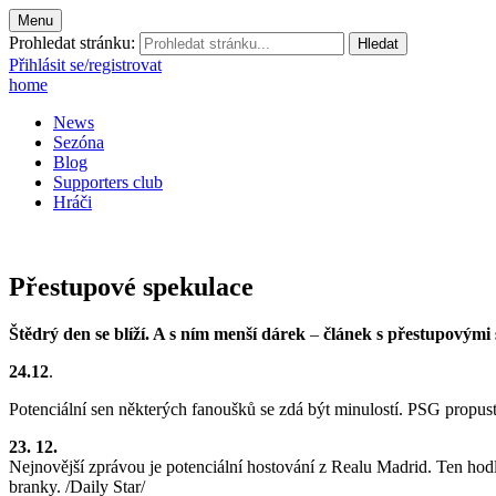
Menu
Prohledat stránku:
Přihlásit se/registrovat
home
News
Sezóna
Blog
Supporters club
Hráči
Přestupové spekulace
Štědrý den se blíží. A s ním menší dárek
–
článek s přestupovými
24.12
.
Potenciální sen některých fanoušků se zdá být minulostí. PSG propu
23. 12.
Nejnovější zprávou je potenciální hostování z Realu Madrid. Ten hodl
branky. /Daily Star/