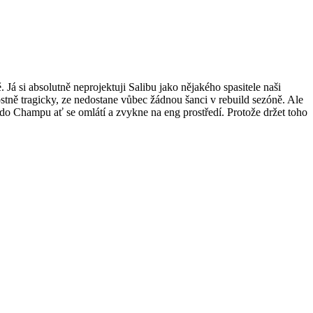
á si absolutně neprojektuji Salibu jako nějakého spasitele naši
nostně tragicky, ze nedostane vůbec žádnou šanci v rebuild sezóně. Ale
do Champu ať se omlátí a zvykne na eng prostředí. Protože držet toho