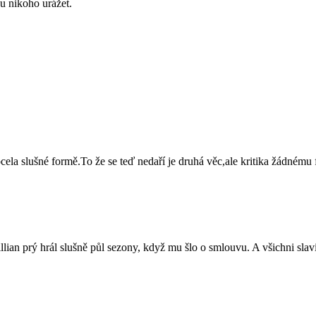
du nikoho urážet.
ela slušné formě.To že se teď nedaří je druhá věc,ale kritika žádnému
lian prý hrál slušně půl sezony, když mu šlo o smlouvu. A všichni slavi