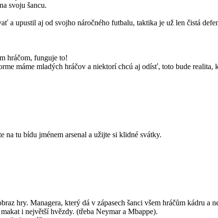
 na svoju šancu.
ovať a upustil aj od svojho náročného futbalu, taktika je už len čistá def
im hráčom, funguje to!
forme máme mladých hráčov a niektorí chcú aj odísť, toto bude realita,
 tu bídu jménem arsenal a užijte si klidné svátky.
 obraz hry. Managera, který dá v zápasech šanci všem hráčům kádru a n
makat i největší hvězdy. (třeba Neymar a Mbappe).