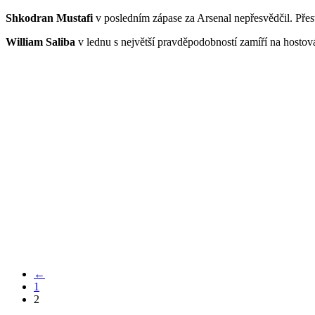
Shkodran Mustafi
v posledním zápase za Arsenal nepřesvědčil. Přest
William Saliba
v lednu s největší pravděpodobností zamíří na hostová
←
1
2