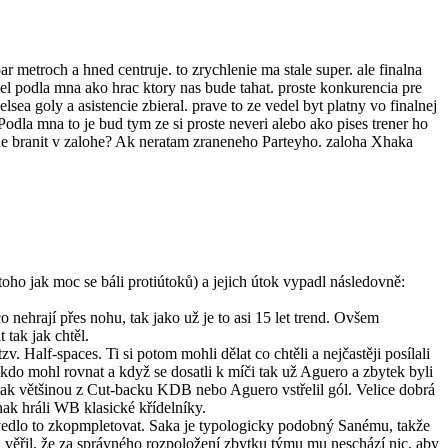
r metroch a hned centruje. to zrychlenie ma stale super. ale finalna
l podla mna ako hrac ktory nas bude tahat. proste konkurencia pre
ea goly a asistencie zbieral. prave to ze vedel byt platny vo finalnej
odla mna to je bud tym ze si proste neveri alebo ako pises trener ho
ude branit v zalohe? Ak neratam zraneneho Parteyho. zaloha Xhaka
oho jak moc se báli protiútoků) a jejich útok vypadl následovně:
o nehrají přes nohu, tak jako už je to asi 15 let trend. Ovšem
 tak jak chtěl.
v. Half-spaces. Ti si potom mohli dělat co chtěli a nejčastěji posílali
lokdo mohl rovnat a když se dosatli k míči tak už Aguero a zbytek byli
a tak většinou z Cut-backu KDB nebo Aguero vstřelil gól. Velice dobrá
nak hráli WB klasické křídelníky.
ovedlo to zkopmpletovat. Saka je typologicky podobný Sanému, takže
ych věřil, že za správného rozpoložení zbytku týmu mu neschází nic, aby