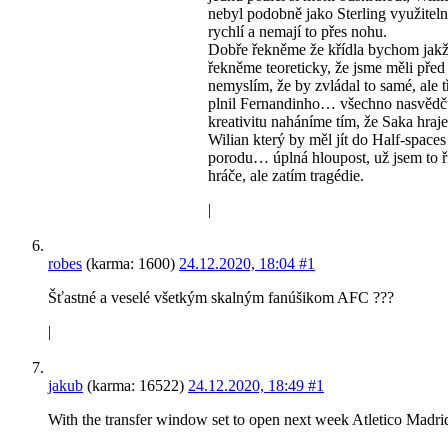
nebyl podobně jako Sterling využiteln
rychlí a nemají to přes nohu.
Dobře řekněme že křídla bychom jakž 
řekněme teoreticky, že jsme měli před
nemyslím, že by zvládal to samé, ale t
plnil Fernandinho… všechno nasvědčuj
kreativitu naháníme tím, že Saka hraj
Wilian který by měl jít do Half-spaces
porodu… úplná hloupost, už jsem to ř
hráče, ale zatím tragédie.
|
robes
(karma: 1600)
24.12.2020, 18:04
#1
Šťastné a veselé všetkým skalným fanúšikom AFC ???
|
jakub
(karma: 16522)
24.12.2020, 18:49
#1
With the transfer window set to open next week Atletico Madrid