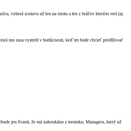
enzíva, vyberá zostavu už len na istotu a len z hráčov ktorým verí (aj
 ktorá mu zasa vystrelí v budúcnosti, keď im bude chcieť predlžovať
ebude jen žvanit, že má nakoukáno z treninku. Managera, který už