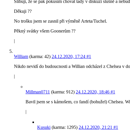
Slibuji, že se pak pokusím chovat tady v diskuzi slušně a nebu
Děkuji ??
No trošku jsem se zasnil při výměně Arteta/Tuchel.
Pěkný svátky všem Goonerům ??
|
William
(karma: 42)
24.12.2020, 17:24
#1
Nikdo nevidí do budoucnosti a Willian odcházel z Chelsea v doc
|
Millman0711
(karma: 912)
24.12.2020, 18:46
#1
Bavil jsem se s kámošem, co fandí (bohužel) Chelsea. Wil
|
Kusuki
(karma: 1295)
24.12.2020, 21:21
#1