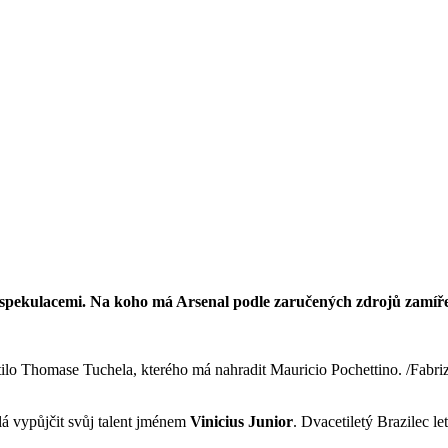
 spekulacemi. Na koho má Arsenal podle zaručených zdrojů zamíř
stilo Thomase Tuchela, kterého má nahradit Mauricio Pochettino. /Fab
á vypůjčit svůj talent jménem
Vinicius Junior
. Dvacetiletý Brazilec le