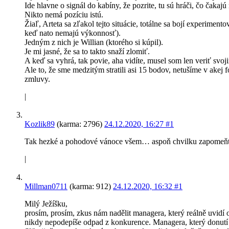
Ide hlavne o signál do kabíny, že pozrite, tu sú hráči, čo čakajú
Nikto nemá pozíciu istú.
Žiaľ, Arteta sa zľakol tejto situácie, totálne sa bojí experiment
keď nato nemajú výkonnosť).
Jedným z nich je Willian (ktorého si kúpil).
Je mi jasné, že sa to takto snaží zlomiť.
A keď sa vyhrá, tak povie, aha vidíte, musel som len veriť svoj
Ale to, že sme medzitým stratili asi 15 bodov, netušíme v akej 
zmluvy.
|
Kozlik89
(karma: 2796)
24.12.2020, 16:27
#1
Tak hezké a pohodové vánoce všem… aspoň chvilku zapomeňte na
|
Millman0711
(karma: 912)
24.12.2020, 16:32
#1
Milý Ježíšku,
prosím, prosím, zkus nám nadělit managera, který reálně uvidí
nikdy nepodepíše odpad z konkurence. Managera, který donutí 