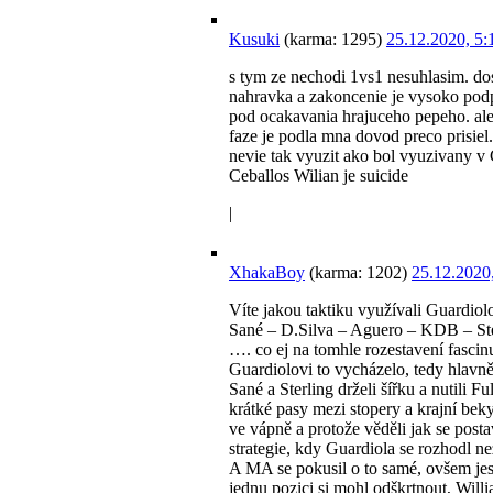
Kusuki
(karma: 1295)
25.12.2020, 5
s tym ze nechodi 1vs1 nesuhlasim. dost
nahravka a zakoncenie je vysoko podp
pod ocakavania hrajuceho pepeho. ale p
faze je podla mna dovod preco prisiel
nevie tak vyuzit ako bol vyuzivany v
Ceballos Wilian je suicide
|
XhakaBoy
(karma: 1202)
25.12.2020
Víte jakou taktiku využívali Guardiol
Sané – D.Silva – Aguero – KDB – Ste
…. co ej na tomhle rozestavení fascinuj
Guardiolovi to vycházelo, tedy hlavně
Sané a Sterling drželi šířku a nutili F
krátké pasy mezi stopery a krajní beky
ve vápně a protože věděli jak se post
strategie, kdy Guardiola se rozhodl ne
A MA se pokusil o to samé, ovšem jes
jednu pozici si mohl odškrtnout, Willi