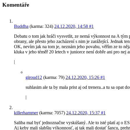
Komentáře
Buddha
(karma: 324)
24.12.2020, 14:58
#1
Debatu o tom jak hráči vysvetlit, ze nemá výkonnost na A tým p
obrany, ale přesto jeho zacházení s nim je zarážející. Jednak t
OK, nevím jak na tom je, neznám jeho povahu, věřím ze to něja
kluka v jeho téměř 20 letech v juniorce není dobře ani pro nej a
|
giroud12
(karma: 79)
24.12.2020, 15:26
#1
suhlasim ale ta by mala prist aj od trenera..a tu sa opat 
|
killerhammer
(karma: 7057)
24.12.2020, 15:37
#1
Saliba mal byť jednoznačne vyskúšaný. Ale to isté platí aj o E
Aj keby mali slabšiu výkonnosť, aj tak mali dostať šancu, prehra