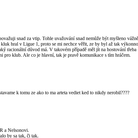
ovažuji snad za vtip. Tohle uvažování snad nemůže být myšleno vážně. J
en kluk hral v Ligue 1, proto se mi nechce věřit, ze by byl až tak výkon
ký racionální důvod má. V takovém případě měl jít na hostování třeba 
ni pro klub. Ale co je hlavní, tak je pravě komunikace s tím hráčem.
dostavame k tomu ze ako to ma arteta vediet ked to nikdy nerobil????
SR a Nelsonovi.
lo by sa tak, či tak.