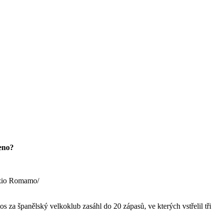
eno?
rizio Romamo/
tos za španělský velkoklub zasáhl do 20 zápasů, ve kterých vstřelil tři