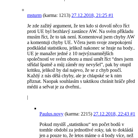
msturm
(karma: 1213)
27.12.2018, 21:25
#1
Je zde zažitý argument, že ten kdo si dovolí něco říct
proti UE byl bezhlavý zastánce AW. Na svém příkladu
musím říct, že to tak není. Komentoval jsem chyby AW
a komentuji chyby UE. Včera jsem svoje znepokojení
podkládal statistikou, jelikož nakonec se hraje na body..
UE je manažer jedné z 10 nejvýznamnějších
společností ve svém oboru a musí umět říct “dnes jsem
střídal špatně a můj záměr my nevyšel”, pak by otupil
kritiku, jelikož by dal najevo, že se z chyb poučí.
Každý z nás dělá chyby, ale je chlapské se k nim
přiznat. Naopak souhlasím s taktikou chránit hráče před
médii a seřvat je za dveřmi..
|
Paulus.novy
(karma: 2215)
27.12.2018, 22:43
#1
Pokud myslíš „statistikou“ ten počet bodů v
tomhle období za jednotlivé roky, tak to dokládá
jen a pouze to, že letos máme o 4 body více, než