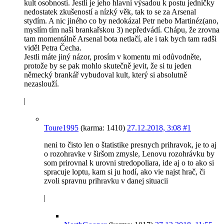
kult osobnosti. Jestli je jeho hlavní výsadou k postu jedničky
nedostatek zkušeností a nízký věk, tak to se za Arsenal
stydím. A nic jiného co by nedokázal Petr nebo Martinéz(ano,
myslím tím naši brankařskou 3) nepředvádí. Chápu, že zrovna
tam momentálně Arsenal bota netlačí, ale i tak bych tam radši
viděl Petra Čecha.
Jestli máte jiný názor, prosím v komentu mi odůvodněte,
protože by se pak mohlo skutečně jevit, že si tu jeden
německý brankář vybudoval kult, který si absolutně
nezaslouží.
|
Toure1995
(karma: 1410)
27.12.2018, 3:08
#1
neni to čisto len o štatistike presnych prihravok, je to aj
o rozohravke v širšom zmysle, Lenovu rozohrávku by
som prirovnal k urovni stredopoliara, ide aj o to ako si
spracuje loptu, kam si ju hodí, ako vie najst hrač, či
zvoli spravnu prihravku v danej situacii
|