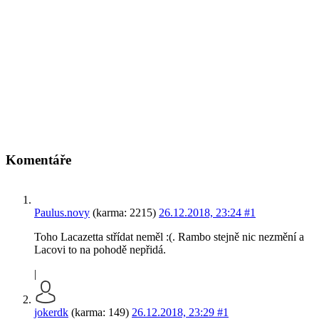
Komentáře
Paulus.novy
(karma: 2215)
26.12.2018, 23:24
#1
Toho Lacazetta střídat neměl :(. Rambo stejně nic nezmění a
Lacovi to na pohodě nepřidá.
|
jokerdk
(karma: 149)
26.12.2018, 23:29
#1