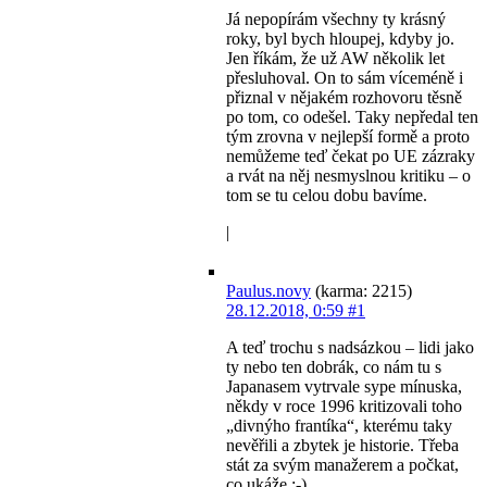
Já nepopírám všechny ty krásný
roky, byl bych hloupej, kdyby jo.
Jen říkám, že už AW několik let
přesluhoval. On to sám víceméně i
přiznal v nějakém rozhovoru těsně
po tom, co odešel. Taky nepředal ten
tým zrovna v nejlepší formě a proto
nemůžeme teď čekat po UE zázraky
a rvát na něj nesmyslnou kritiku – o
tom se tu celou dobu bavíme.
|
Paulus.novy
(karma: 2215)
28.12.2018, 0:59
#1
A teď trochu s nadsázkou – lidi jako
ty nebo ten dobrák, co nám tu s
Japanasem vytrvale sype mínuska,
někdy v roce 1996 kritizovali toho
„divnýho frantíka“, kterému taky
nevěřili a zbytek je historie. Třeba
stát za svým manažerem a počkat,
co ukáže ;-).