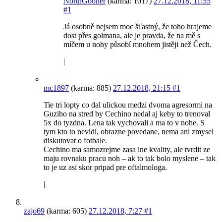
NorthGooner
(karma: 1017)
27.12.2018, 11:55
#1
Já osobně nejsem moc šťastný, že toho hrajeme
dost přes golmana, ale je pravda, že na mě s
míčem u nohy působí mnohem jistěji než Čech.
|
mc1897
(karma: 885)
27.12.2018, 21:15
#1
Tie tri lopty co dal ulickou medzi dvoma agresormi na
Guziho na stred by Cechino nedal aj keby to trenoval
5x do tyzdna. Lena tak vychovali a ma to v nohe. S
tym kto to nevidi, obrazne povedane, nema ani zmysel
diskutovat o fotbale.
Cechino ma samozrejme zasa ine kvality, ale tvrdit ze
maju rovnaku pracu noh – ak to tak bolo myslene – tak
to je uz asi skor pripad pre oftalmologa.
|
zajo69
(karma: 605)
27.12.2018, 7:27
#1