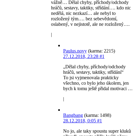
vážně… Dělal chyby, příchody/odchody
hráčů, sestavy, taktiky, střídání…. kdo nic
nedělá, nic nezkazí… ale nebyl to
rozložený tým…. bez sebevědomí,
oslabený, v nejistotě, ale ne rozložený….
|
Paulus.novy
(karma: 2215)
27.12.2018, 23:28
#1
„Dělal chyby, příchody/odchody
hráčů, sestavy, taktiky, střídání“
To jsi vyjmenovala prakticky
všechno, co bylo jeho úkolem, jen
bych k tomu ještě přidal motivaci …
|
Bangbang
(karma: 1498)
28.12.2018, 0:05
#1
No jo, ale taky spoustu super kluků