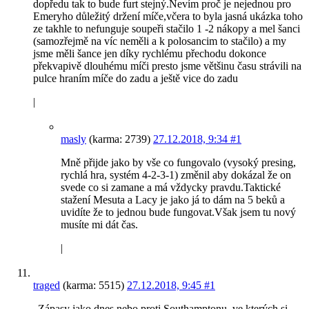
dopředu tak to bude furt stejný.Nevím proč je nejednou pro
Emeryho důležitý držení míče,včera to byla jasná ukázka toho
ze takhle to nefunguje soupeři stačilo 1 -2 nákopy a mel šanci
(samozřejmě na víc neměli a k polosancim to stačilo) a my
jsme měli šance jen díky rychlému přechodu dokonce
překvapivě dlouhému míči presto jsme většinu času strávili na
pulce hraním míče do zadu a ještě vice do zadu
|
masly
(karma: 2739)
27.12.2018, 9:34
#1
Mně přijde jako by vše co fungovalo (vysoký presing,
rychlá hra, systém 4-2-3-1) změnil aby dokázal že on
svede co si zamane a má vždycky pravdu.Taktické
stažení Mesuta a Lacy je jako já to dám na 5 beků a
uvidíte že to jednou bude fungovat.Však jsem tu nový
musíte mi dát čas.
|
traged
(karma: 5515)
27.12.2018, 9:45
#1
„Zápasy jako dnes nebo proti Southamptonu, ve kterých si