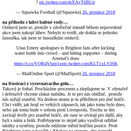
?
pic.twitter.com/shXAyT6BUp
— Squawka Football (@Squawka)
26. prosince 2018
na příhodu s lahví balené vody…
Omluvil jsem se, protože v závěrečné minutě během nepovedené
akce jsem nakopl láhev. Nebylo to tvrdě, ale dotkla se jednoho
fanouška, tak jsem se fanouškům omluvil.
Unai Emery apologises to Brighton fans after kicking
water bottle into crowd – and hitting supporter – during
Arsenal’s draw
https://t.co/VQR4Vbzp1x
pic.twitter.com/KLT1xLS3SK
— MailOnline Sport (@MailSport)
26. prosince 2018
na frustraci z vyrovnávacího gólu…
Takový je fotbal. Procházíme procesem a zlepšujeme se. V ofenzívě
i defenzívě chceme získat stabilitu. Je to pro nás obtížné, protože
nás sužují zranění. Na druhou stranu je tu příležitost pro jiné hráče.
Chci vidět, jak hrají ve velkých zápasech, tak jako tomu bylo dnes,
nebo jak tomu bude v sobotu proti Liverpoolu. Trochu se tím
zavírají dveře pro zraněné hráče, ale zase se otvírají pro další, aby
byli s námi a hráli. Potřebujeme to stejně jako využívat odlišné
taktiky a systémy, protože můžeme měnit hráčům pozice. Proti
Brightonu jsme zakončili s Xhakou na stoperu, aby pomohl