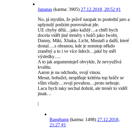
Japanas
(karma: 3905)
27.12.2018, 20:52
#1
No, já myslím, že právě naopak to poslední jaro a
uplynulý podzim porovnávat jde.
UE chyby dělá…jako každý…a chtěl bych
docela vidět jiné trenéry s hráči jako Iwobi,
Danny, Miki, Xhaka, Licht, Mustafi a další, které
dostal….s obranou, kde je nonstop někdo
zraněný a to i ve více lidech…jaké by měl
výsledky….
A to jak argumentuješ obvykle, že nevyužívá
kvalitu.
Aaron je na odchodu, svojí vinou.
Mesut, bohužel, nesplňuje kritéria top hráče se
vším všudy…svojí povahou…proto nehraje.
Lacu bych taky nechal dohrát, ale trenér to viděl
jinak…
|
Bangbang
(karma: 1498)
27.12.2018,
21:27
#1