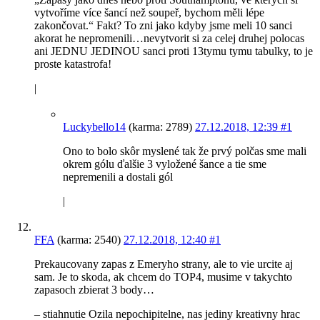
vytvoříme více šancí než soupeř, bychom měli lépe
zakončovat.“ Fakt? To zni jako kdyby jsme meli 10 sanci
akorat he nepromenili…nevytvorit si za celej druhej polocas
ani JEDNU JEDINOU sanci proti 13tymu tymu tabulky, to je
proste katastrofa!
|
Luckybello14
(karma: 2789)
27.12.2018, 12:39
#1
Ono to bolo skôr myslené tak že prvý polčas sme mali
okrem gólu ďalšie 3 vyložené šance a tie sme
nepremenili a dostali gól
|
FFA
(karma: 2540)
27.12.2018, 12:40
#1
Prekaucovany zapas z Emeryho strany, ale to vie urcite aj
sam. Je to skoda, ak chcem do TOP4, musime v takychto
zapasoch zbierat 3 body…
– stiahnutie Ozila nepochipitelne, nas jediny kreativny hrac