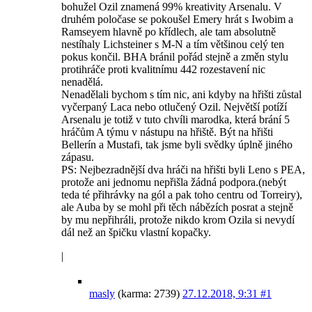
bohužel Ozil znamená 99% kreativity Arsenalu. V
druhém poločase se pokoušel Emery hrát s Iwobim a
Ramseyem hlavně po křídlech, ale tam absolutně
nestíhaly Lichsteiner s M-N a tím většinou celý ten
pokus končil. BHA bránil pořád stejně a změn stylu
protihráče proti kvalitnímu 442 rozestavení nic
nenadělá.
Nenadělali bychom s tím nic, ani kdyby na hřišti zůstal
vyčerpaný Laca nebo otlučený Ozil. Největší potíží
Arsenalu je totiž v tuto chvíli marodka, která brání 5
hráčům A týmu v nástupu na hřiště. Být na hřišti
Bellerín a Mustafi, tak jsme byli svědky úplně jiného
zápasu.
PS: Nejbezradnější dva hráči na hřišti byli Leno s PEA,
protože ani jednomu nepřišla žádná podpora.(nebýt
teda té přihrávky na gól a pak toho centru od Torreiry),
ale Auba by se mohl při těch nábězích posrat a stejně
by mu nepřihráli, protože nikdo krom Ozila si nevydí
dál než an špičku vlastní kopačky.
|
masly
(karma: 2739)
27.12.2018, 9:31
#1