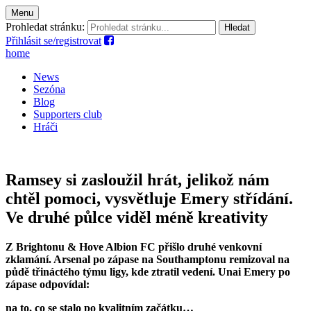
Menu
Prohledat stránku:
Přihlásit se/registrovat
home
News
Sezóna
Blog
Supporters club
Hráči
Ramsey si zasloužil hrát, jelikož nám
chtěl pomoci, vysvětluje Emery střídání.
Ve druhé půlce viděl méně kreativity
Z Brightonu & Hove Albion FC přišlo druhé venkovní
zklamání. Arsenal po zápase na Southamptonu remizoval na
půdě třináctého týmu ligy, kde ztratil vedení. Unai Emery po
zápase odpovídal:
na to, co se stalo po kvalitním začátku…