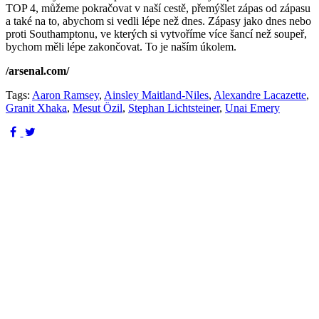
TOP 4, můžeme pokračovat v naší cestě, přemýšlet zápas od zápasu
a také na to, abychom si vedli lépe než dnes. Zápasy jako dnes nebo
proti Southamptonu, ve kterých si vytvoříme více šancí než soupeř,
bychom měli lépe zakončovat. To je naším úkolem.
/arsenal.com/
Tags:
Aaron Ramsey
,
Ainsley Maitland-Niles
,
Alexandre Lacazette
,
Granit Xhaka
,
Mesut Özil
,
Stephan Lichtsteiner
,
Unai Emery