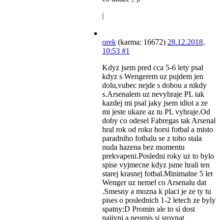
|
orek
(karma: 16672)
28.12.2018,
10:53
#1
Kdyz jsem pred cca 5-6 lety psal
kdyz s Wengerem uz pujdem jen
dolu,vubec nejde s dobou a nikdy
s.Arsenalem uz nevyhraje PL tak
kazdej mi psal jaky jsem idiot a ze
mi jeste ukaze az tu PL vyhraje.Od
doby co odesel Fabregas tak Arsenal
hral rok od roku horsi fotbal a misto
paradniho fotbalu se z toho stala
nuda hazena bez momentu
prekvapeni.Posledni roky uz to bylo
spise vyjmecne kdyz jsme hrali ten
starej krasnej fotbal.Minimalne 5 let
Wenger uz nemel co Arsenalu dat
.Smesny a mozna k placi je ze ty tu
pises o poslednich 1-2 letech ze byly
spatny:D Promin ale to si dost
najivni a neumis si srovnat