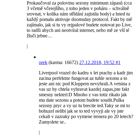
Prokaučoval za polovinu sezony minimum zápasů (cca
3 včetně včerejšího, z toho jeden v poháru – schválně
srovnat, v kolika nám střídání zajistila body) a hned tu
každý pomalu aktivuje doomsday protocol. Fakt by mě
zajímalo, jak si tu vy rejpalové budete notovat po Live,
to radši abych ani neotvíral internet, nebo mě ze vší té
žluči jebne…
|
orek
(karma: 16672)
27.12.2018, 19:52
#1
Liverpool vrazel do kadru x let prachy a kadr jim
zacina perfektne fungovat az tuhle sezonu a to
jeste ani nic pod Kloppem nevyhrali.A vetsina z
vas uz by chtela vyhravat kazdej zapas,jste fakt
smesny nekteri:D Mnoho z vas totiz rikalo jak
mu date sezonu a potom budete soudit.Pulka
sezony pryc a vy uz tu brecite ted.Taky se mi to
bohuzel nelibi jak se to ted vyvyji ale vy jste
cekali v zazraky po vymene trenera po 20 letech?
Zamyslete se..
|