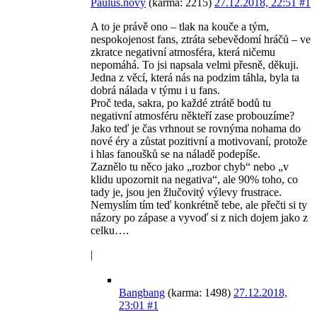
Paulus.novy
(karma: 2215)
27.12.2018, 22:51
#1
A to je právě ono – tlak na kouče a tým,
nespokojenost fans, ztráta sebevědomí hráčů – ve
zkratce negativní atmosféra, která ničemu
nepomáhá. To jsi napsala velmi přesně, děkuji.
Jedna z věcí, která nás na podzim táhla, byla ta
dobrá nálada v týmu i u fans.
Proč teda, sakra, po každé ztrátě bodů tu
negativní atmosféru někteří zase probouzíme?
Jako teď je čas vrhnout se rovnýma nohama do
nové éry a zůstat pozitivní a motivovaní, protože
i hlas fanoušků se na náladě podepíše.
Zaznělo tu něco jako „rozbor chyb“ nebo „v
klidu upozornit na negativa“, ale 90% toho, co
tady je, jsou jen žlučovitý výlevy frustrace.
Nemyslím tím teď konkrétně tebe, ale přečti si ty
názory po zápase a vyvoď si z nich dojem jako z
celku….
|
Bangbang
(karma: 1498)
27.12.2018,
23:01
#1