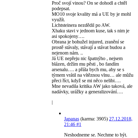
Proč svojí vinou? On se dohodl a chtěl
podepsat.
MO10 svoje kvality má a UE by je mohl
využít.
Lichtsteinera nezdědil po AW.
Xhaku stavi v jednom kuse, tak s nim je
asi spokojeny….
Obrana je bohužel injured, zranění se
prostě stávaly, stávají a stávat budou a
nejenom nám. ..
Já UE nepřeju nic špatnýho , nejsem
blázen, držím mu pěsti , bo fandím
arsenalu…. a přála bych mu, aby se s
týmem vrátil na vítěznou vlnu… ale můžu
přeci říct, když se mi něco nelibi….
Mne nevadila kritika AW jako taková, ale
nadávky, urážky a generalizování….
|
Japanas
(karma: 3905)
27.12.2018,
21:46
#1
Neshodneme se. Nechme to být.