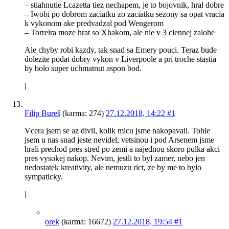
– stiahnutie Lcazetta tiez nechapem, je to bojovnik, hral dobre
– Iwobi po dobrom zaciatku zo zaciatku sezony sa opat vracia
k vykonom ake predvadzal pod Wengerom
– Torreira moze hrat so Xhakom, ale nie v 3 clennej zalohe
Ale chyby robi kazdy, tak snad sa Emery pouci. Teraz bude
dolezite podat dobry vykon v Liverpoole a pri troche stastia
by bolo super uchmatnut aspon bod.
|
Filip Bureš
(karma: 274)
27.12.2018, 14:22
#1
Vcera jsem se az divil, kolik micu jsme nakopavali. Tohle
jsem u nas snad jeste nevidel, vetsinou i pod Arsenem jsme
hrali prechod pres stred po zemi a najednou skoro pulka akci
pres vysokej nakop. Nevim, jestli to byl zamer, nebo jen
nedostatek kreativity, ale nemuzu rict, ze by me to bylo
sympaticky.
|
orek
(karma: 16672)
27.12.2018, 19:54
#1