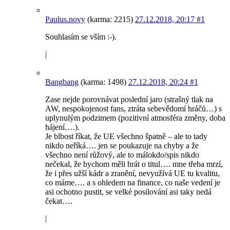
Paulus.novy
(karma: 2215)
27.12.2018, 20:17
#1
Souhlasím se vším :-).
|
Bangbang
(karma: 1498)
27.12.2018, 20:24
#1
Zase nejde porovnávat poslední jaro (strašný tlak na
AW, nespokojenost fans, ztráta sebevědomí hráčů…) s
uplynulým podzimem (pozitivní atmosféra změny, doba
hájení….).
Je blbost říkat, že UE všechno špatně – ale to tady
nikdo neříká…. jen se poukazuje na chyby a že
všechno není růžový, ale to málokdo/spis nikdo
nečekal, že bychom měli hrát o titul…. mne třeba mrzí,
že i přes užší kádr a zranění, nevyužívá UE tu kvalitu,
co máme…. a s ohledem na finance, co naše vedení je
asi ochotno pustit, se velké posilování asi taky nedá
čekat….
|