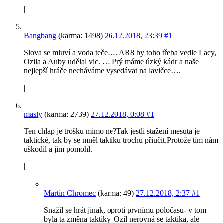
|
Bangbang
(karma: 1498)
26.12.2018, 23:39
#1
Slova se mluví a voda teče…. AR8 by toho třeba vedle Lacy,
Ozila a Auby udělal vic. … Prý máme úzký kádr a naše
nejlepší hráče necháváme vysedávat na lavičce….
|
masly
(karma: 2739)
27.12.2018, 0:08
#1
Ten chlap je trošku mimo ne?Tak jestli stažení mesuta je
taktické, tak by se mněl taktiku trochu přiučit.Protože tím nám
uškodil a jim pomohl.
|
Martin Chromec
(karma: 49)
27.12.2018, 2:37
#1
Snažil se hrát jinak, oproti prvnímu poločasu- v tom
byla ta změna taktiky. Ozil nerovná se taktika, ale