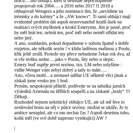
hráčů….tito obhájci, kteří si neustále nepochopitelně
propojovali rok 2004…. a 2016 nebo 2017 či 2018 a
obhajovali Wengera a jeho nominace tím, že „nevidíme na
tréninky a do kabiny“ a že „AW knows“. Ti samí obhájci mají
evidentně problém dát aspoň nesrovnatelně kratší úsek na
realizaci svých myšlenek a kroků Emerymu. Jim je jasné, proč
by měl hrát ten, nehrát ten, proč měl nebo neměl střídat ten
nebo jiný.
A ano, souhlasím, pokud dopadneme v sobotu špatně s dobře
rozjetou, ale několik sezón ! v klidu laděnou mašinou z Poolu,
křik ještě zesílí. Protože my přece nebudeme čekat rok dva, až
si vše trošku sedne….jako v Poolu, šity nebo u slepic.
Emery buď uspěje první sezónu, tzn. LM nebo uslyšíme :
vidíte Wenger vám nebyl dobrý a tady to máte….
Ano, včera mohl…a nemusel udělat UE některé věci jinak a
získali jsme venku jen 1 bod.
Prosím, nespokojení přátelé, podívejte se na tabulku jarních
výsledků Arsenalu na hříštích soupeřů a na získané „body“ !!!
Děkuji.
Rozhodně nejsem nekritický obhájce UE, ale už mě štve to
zesilování honu na něj v půlce sezóny. možná se ukáže, že ty
ambice nenaplní, ale co mu nechat čas ? Aspoň desetinu toho,
kolik měl (ve své době naprosto vynikající) AW ?
|