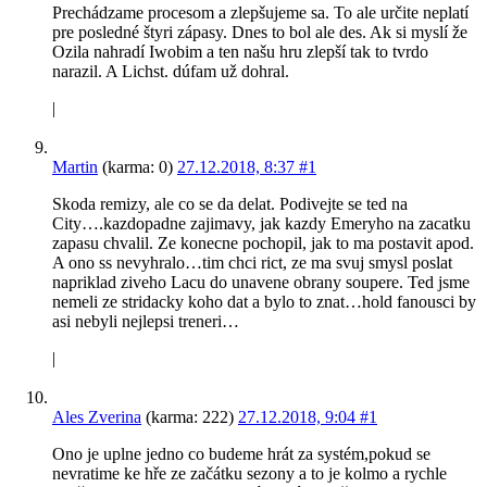
Prechádzame procesom a zlepšujeme sa. To ale určite neplatí
pre posledné štyri zápasy. Dnes to bol ale des. Ak si myslí že
Ozila nahradí Iwobim a ten našu hru zlepší tak to tvrdo
narazil. A Lichst. dúfam už dohral.
|
Martin
(karma: 0)
27.12.2018, 8:37
#1
Skoda remizy, ale co se da delat. Podivejte se ted na
City….kazdopadne zajimavy, jak kazdy Emeryho na zacatku
zapasu chvalil. Ze konecne pochopil, jak to ma postavit apod.
A ono ss nevyhralo…tim chci rict, ze ma svuj smysl poslat
napriklad ziveho Lacu do unavene obrany soupere. Ted jsme
nemeli ze stridacky koho dat a bylo to znat…hold fanousci by
asi nebyli nejlepsi treneri…
|
Ales Zverina
(karma: 222)
27.12.2018, 9:04
#1
Ono je uplne jedno co budeme hrát za systém,pokud se
nevratime ke hře ze začátku sezony a to je kolmo a rychle