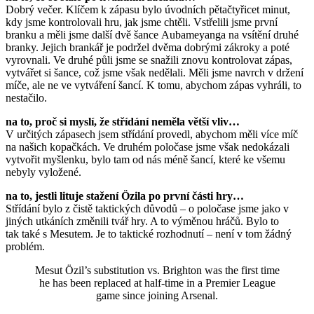
Dobrý večer. Klíčem k zápasu bylo úvodních pětačtyřicet minut,
kdy jsme kontrolovali hru, jak jsme chtěli. Vstřelili jsme první
branku a měli jsme další dvě šance Aubameyanga na vsítění druhé
branky. Jejich brankář je podržel dvěma dobrými zákroky a poté
vyrovnali. Ve druhé půli jsme se snažili znovu kontrolovat zápas,
vytvářet si šance, což jsme však nedělali. Měli jsme navrch v držení
míče, ale ne ve vytváření šancí. K tomu, abychom zápas vyhráli, to
nestačilo.
na to, proč si myslí, že střídání neměla větší vliv…
V určitých zápasech jsem střídání provedl, abychom měli více míč
na našich kopačkách. Ve druhém poločase jsme však nedokázali
vytvořit myšlenku, bylo tam od nás méně šancí, které ke všemu
nebyly vyložené.
na to, jestli lituje stažení Özila po první části hry…
Střídání bylo z čistě taktických důvodů – o poločase jsme jako v
jiných utkáních změnili tvář hry. A to výměnou hráčů. Bylo to
tak také s Mesutem. Je to taktické rozhodnutí – není v tom žádný
problém.
Mesut Özil’s substitution vs. Brighton was the first time
he has been replaced at half-time in a Premier League
game since joining Arsenal.