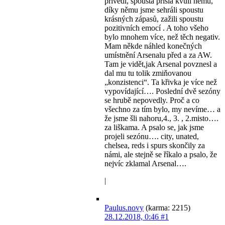
přivedl, spousta přišla kvůli němu,
díky němu jsme sehráli spoustu
krásných zápasů, zažili spoustu
pozitivních emocí . A toho všeho
bylo mnohem více, než těch negativ.
Mam někde náhled konečných
umístnění Arsenalu před a za AW.
Tam je vidět,jak Arsenal povznesl a
dal mu tu tolik zmiňovanou
„konzistenci“. Ta křivka je více než
vypovídající…. Poslední dvě sezóny
se hrubě nepovedly. Proč a co
všechno za tím bylo, my nevíme… a
že jsme šli nahoru,4., 3. , 2.misto….
za liškama. A psalo se, jak jsme
projeli sezónu…. city, unated,
chelsea, reds i spurs skončily za
námi, ale stejně se říkalo a psalo, že
nejvíc zklamal Arsenal….
|
Paulus.novy
(karma: 2215)
28.12.2018, 0:46
#1