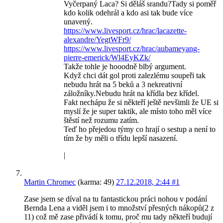
Vyčerpaný Laca? Si děláš srandu?Tady si poměř
kdo kolik odehrál a kdo asi tak bude více
unavený.
https://www.livesport.cz/hrac/lacazette-
alexandre/YegtWFr9/
https://www.livesport.cz/hrac/aubameyang-
pierre-emerick/Wl4EyKZk/
Takže tohle je hooodně blbý argument.
Když chci dát gol proti zalezlému soupeři tak
nebudu hrát na 5 beků a 3 nekreativní
záložníky.Nebudu hrát na křídla bez křídel.
Fakt nechápu že si někteří ještě nevšimli že UE si
myslí že je super taktik, ale místo toho měl více
štěstí než rozumu zatím.
Teď ho přejedou týmy co hrají o sestup a není to
tím že by měli o třídu lepší nasazení.
|
Martin Chromec
(karma: 49)
27.12.2018, 2:44
#1
Zase jsem se díval na tu fantastickou práci nohou v podání
Bernda Lena a viděl jsem i to množství přesných nákopů(2 z
11) což mě zase přivádí k tomu, proč mu tady někteří budují