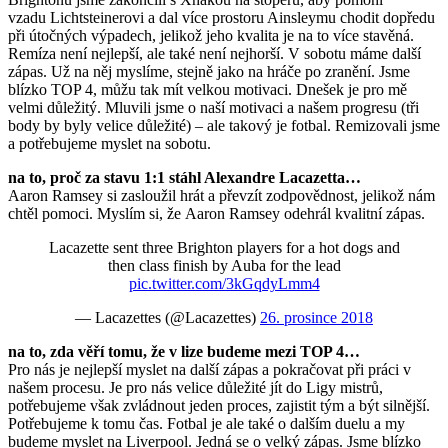
vzadu Lichtsteinerovi a dal více prostoru Ainsleymu chodit dopředu
při útočných výpadech, jelikož jeho kvalita je na to více stavěná.
Remíza není nejlepší, ale také není nejhorší. V sobotu máme další
zápas. Už na něj myslíme, stejně jako na hráče po zranění. Jsme
blízko TOP 4, můžu tak mít velkou motivaci. Dnešek je pro mě
velmi důležitý. Mluvili jsme o naší motivaci a našem progresu (tři
body by byly velice důležité) – ale takový je fotbal. Remizovali jsme
a potřebujeme myslet na sobotu.
na to, proč za stavu 1:1 stáhl Alexandre Lacazetta…
Aaron Ramsey si zasloužil hrát a převzít zodpovědnost, jelikož nám
chtěl pomoci. Myslím si, že Aaron Ramsey odehrál kvalitní zápas.
Lacazette sent three Brighton players for a hot dogs and
then class finish by Auba for the lead
pic.twitter.com/3kGqdyLmm4
— Lacazettes (@Lacazettes)
26. prosince 2018
na to, zda věří tomu, že v lize budeme mezi TOP 4…
Pro nás je nejlepší myslet na další zápas a pokračovat při práci v
našem procesu. Je pro nás velice důležité jít do Ligy mistrů,
potřebujeme však zvládnout jeden proces, zajistit tým a být silnější.
Potřebujeme k tomu čas. Fotbal je ale také o dalším duelu a my
budeme myslet na Liverpool. Jedná se o velký zápas. Jsme blízko