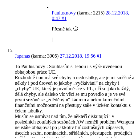
Paulus.novy
(karma: 2215)
28.12.2018,
0:47
#1
Přesně tak 🙂
|
Japanas
(karma: 3905)
27.12.2018, 19:56
#1
To Paulus.novy : Souhlasím s Tebou i s výše uvedenou
obhajobou práce UE.
Rozhodně i on má své chyby a nedostatky, ale je mi směšné a
někdy i pod úroveň to jakoby „vyčkávání“ na chyby i
„chyby“ UE, který je první měsíce v PL, učí se jako každý,
dělá chyby, ale daleko víc věcí se mu povedlo a je ve své
první sezóně se „zděděným“ kádrem a nekonkurenčními
finančními možnostmi na přestupy stále v úzkém kontaktu s
čelem tabulky.
Musím se usmívat nad tím, že někteří diskutující i v
posledních zoufalých sezónách AW neměli problém Wengera
neustále obhajovat po jakkoliv hrůzostrašných zápasech,
úsecích sezón, nominacích, střídáních, přestupech, prodejích