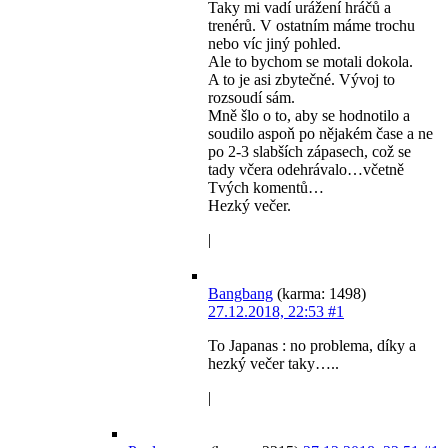
Taky mi vadí urážení hráčů a
trenérů. V ostatním máme trochu
nebo víc jiný pohled.
Ale to bychom se motali dokola.
A to je asi zbytečné. Vývoj to
rozsoudí sám.
Mně šlo o to, aby se hodnotilo a
soudilo aspoň po nějakém čase a ne
po 2-3 slabších zápasech, což se
tady včera odehrávalo…včetně
Tvých komentů…
Hezký večer.
|
Bangbang
(karma: 1498)
27.12.2018, 22:53
#1
To Japanas : no problema, díky a
hezký večer taky…..
|