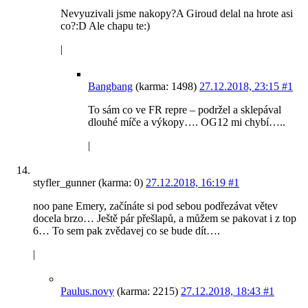
Nevyuzivali jsme nakopy?A Giroud delal na hrote asi
co?:D Ale chapu te:)
|
Bangbang
(karma: 1498)
27.12.2018, 23:15
#1
To sám co ve FR repre – podržel a sklepával
dlouhé míče a výkopy…. OG12 mi chybí…..
|
styfler_gunner (karma: 0)
27.12.2018, 16:19
#1
noo pane Emery, začínáte si pod sebou podřezávat větev
docela brzo… Ještě pár přešlapů, a můžem se pakovat i z top
6… To sem pak zvědavej co se bude dít….
|
Paulus.novy
(karma: 2215)
27.12.2018, 18:43
#1