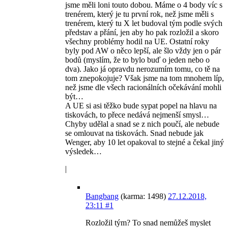
jsme měli loni touto dobou. Máme o 4 body víc s
trenérem, který je tu první rok, než jsme měli s
trenérem, který tu X let budoval tým podle svých
představ a přání, jen aby ho pak rozložil a skoro
všechny problémy hodil na UE. Ostatní roky
byly pod AW o něco lepší, ale šlo vždy jen o pár
bodů (myslím, že to bylo buď o jeden nebo o
dva). Jako já opravdu nerozumím tomu, co tě na
tom znepokojuje? Však jsme na tom mnohem líp,
než jsme dle všech racionálních očekávání mohli
být…
A UE si asi těžko bude sypat popel na hlavu na
tiskovách, to přece nedává nejmenší smysl…
Chyby udělal a snad se z nich poučí, ale nebude
se omlouvat na tiskovách. Snad nebude jak
Wenger, aby 10 let opakoval to stejné a čekal jiný
výsledek…
|
Bangbang
(karma: 1498)
27.12.2018,
23:11
#1
Rozložil tým? To snad nemůžeš myslet