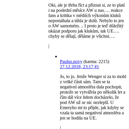
Oki, ale je třeba říct a přiznat si, ze to platí
i na poslední měsíce AW u nas…. reakce
fans a kritika v médiích výkonům kluků
nepomáhala a táhla je dolů. Nebylo to jen
o AW samotném. .. I proto je teď důležitý
ukázat podporu jak klukům, tak UE….
chyby se dělají, děláme je všichni….
|
Paulus.novy
(karma: 2215)
27.12.2018, 23:17
#1
Jo, to jo. Jenže Wenger si za to mohl
z velké části sám. Tam se ta
negativní atmosféra dala pochopit,
protože se vytvářela po několik let a
čím dál více lidem docházelo, že
pod AW už se nic nezlepší. U
Emeryho mi to přijde, jak kdyby se
vzala ta samá negativní atmosféra a
jen se hodila na UE.
|