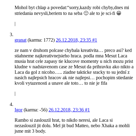
Mohol byt chlap a povedat:“sorry,kazdy robi chyby,dnes mi
striedania nevysli,beriem to na seba 🙂 ale to je sci-fi 😀
|
granat
(karma: 1772)
26.12.2018, 23:35
#1
ze nam v druhom polcase chybala kreativita… preco asi? ked
stiahneme najkreativnejsieho hraca. podla mna Mesut Laca
musia hrat cele zapasy tie klucove momenty u nich mozu prist
kludne v nadstavenom case ze Mesut da prihravku ako nikto a
Laca da gol z nicoho….. ziadne takticke sracky to su jední z
nasich najlepsich hracov ak nie najlepsi… pochopim stiedanie
kvoli vytazenosti a unave ale toto… to nie je fifa
|
Igor
(karma: -56)
26.12.2018, 23:36
#1
Rambo si zaslouzil hrat, to nikdo neresi, ale Laca si
nezaslouzil jit dolu. Mel jit bud Matteo, nebo Xhaka a mohli
jsme mit 3 body.