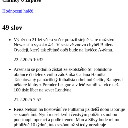
Hodnocení hráčů
49 slov
Výběr do 21 let včera večer porazil stejně staré mužstvo
Newcastlu vysoko 4:1. V sestavě znovu chyběl Butler-
Oyedeji, který tak zřejmě opět bude na lavičce A-týmu.
22.2.2025 10:32
Arsenalu se podařilo získat ze skotského St. Johnstone
obránce či defenzivního záložníka Callana Hamilla.
Talentovaný patnáctiletý fotbalista odmítnul Celtic, Rangers i
některé kluby z Premier League a v létě zamíří za více než
100 tisíc liber na sever Londýna.
21.2.2025 7:57
Reiss Nelson na hostování ve Fulhamu již delší dobu laboruje
se zraněními. Nyní musel kvůli čerstvým potížím s nohou
podstoupit operaci a podle trenéra Marca Silvy bude mimo
přibližně 10 týdnů, tuto sezónu už si tedy nezahraje.