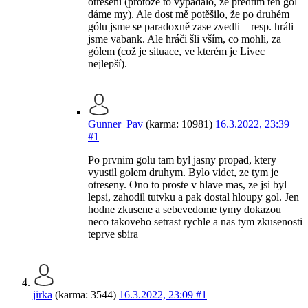
otřesení (protože to vypadalo, že předtím ten gól
dáme my). Ale dost mě potěšilo, že po druhém
gólu jsme se paradoxně zase zvedli – resp. hráli
jsme vabank. Ale hráči šli vším, co mohli, za
gólem (což je situace, ve kterém je Livec
nejlepší).
|
Gunner_Pav
(karma: 10981)
16.3.2022, 23:39
#1
Po prvnim golu tam byl jasny propad, ktery
vyustil golem druhym. Bylo videt, ze tym je
otreseny. Ono to proste v hlave mas, ze jsi byl
lepsi, zahodil tutvku a pak dostal hloupy gol. Jen
hodne zkusene a sebevedome tymy dokazou
neco takoveho setrast rychle a nas tym zkusenosti
teprve sbira
|
jirka
(karma: 3544)
16.3.2022, 23:09
#1