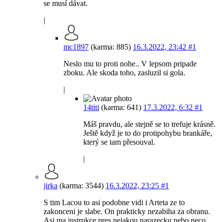
se musí dávat.
|
mc1897
(karma: 885)
16.3.2022, 23:42
#1
Neslo mu to proti nohe.. V lepsom pripade
zboku. Ale skoda toho, zasluzil si gola.
|
14titi
(karma: 641)
17.3.2022, 6:32
#1
Máš pravdu, ale stejně se to trefuje krásně.
Ještě když je to do protipohybu brankáře,
který se tam přesouval.
|
jirka
(karma: 3544)
16.3.2022, 23:25
#1
S tim Lacou to asi podobne vidi i Arteta ze to
zakonceni je slabe. On prakticky nezabiha za obranu.
Asi ma instrukce pres nejakou narazecku nebo neco