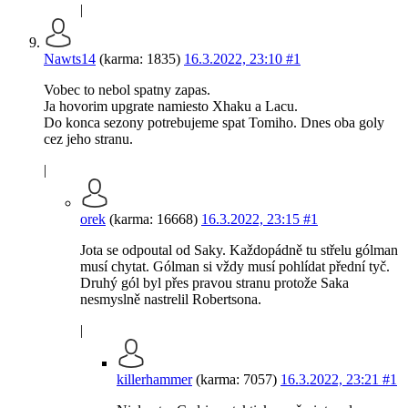
|
Nawts14
(karma: 1835)
16.3.2022, 23:10
#1
Vobec to nebol spatny zapas.
Ja hovorim upgrate namiesto Xhaku a Lacu.
Do konca sezony potrebujeme spat Tomiho. Dnes oba goly
cez jeho stranu.
|
orek
(karma: 16668)
16.3.2022, 23:15
#1
Jota se odpoutal od Saky. Každopádně tu střelu gólman
musí chytat. Gólman si vždy musí pohlídat přední tyč.
Druhý gól byl přes pravou stranu protože Saka
nesmyslně nastrelil Robertsona.
|
killerhammer
(karma: 7057)
16.3.2022, 23:21
#1