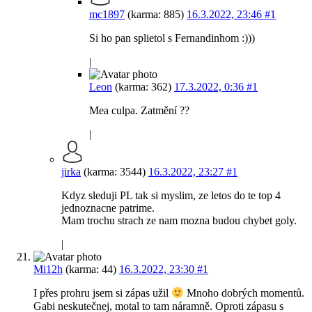
mc1897
(karma: 885)
16.3.2022, 23:46
#1
Si ho pan splietol s Fernandinhom :)))
|
Leon
(karma: 362)
17.3.2022, 0:36
#1
Mea culpa. Zatmění ??
|
jirka
(karma: 3544)
16.3.2022, 23:27
#1
Kdyz sleduji PL tak si myslim, ze letos do te top 4
jednoznacne patrime.
Mam trochu strach ze nam mozna budou chybet goly.
|
Mi12h
(karma: 44)
16.3.2022, 23:30
#1
I přes prohru jsem si zápas užil
Mnoho dobrých momentů.
Gabi neskutečnej, motal to tam náramně. Oproti zápasu s