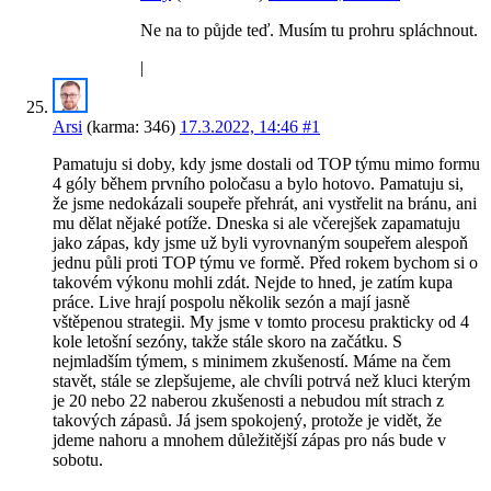
Ne na to půjde teď. Musím tu prohru spláchnout.
|
Arsi
(karma: 346)
17.3.2022, 14:46
#1
Pamatuju si doby, kdy jsme dostali od TOP týmu mimo formu
4 góly během prvního poločasu a bylo hotovo. Pamatuju si,
že jsme nedokázali soupeře přehrát, ani vystřelit na bránu, ani
mu dělat nějaké potíže. Dneska si ale včerejšek zapamatuju
jako zápas, kdy jsme už byli vyrovnaným soupeřem alespoň
jednu půli proti TOP týmu ve formě. Před rokem bychom si o
takovém výkonu mohli zdát. Nejde to hned, je zatím kupa
práce. Live hrají pospolu několik sezón a mají jasně
vštěpenou strategii. My jsme v tomto procesu prakticky od 4
kole letošní sezóny, takže stále skoro na začátku. S
nejmladším týmem, s minimem zkušeností. Máme na čem
stavět, stále se zlepšujeme, ale chvíli potrvá než kluci kterým
je 20 nebo 22 naberou zkušenosti a nebudou mít strach z
takových zápasů. Já jsem spokojený, protože je vidět, že
jdeme nahoru a mnohem důležitější zápas pro nás bude v
sobotu.