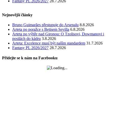
Fantasy PL 2026/2027
28.7.2026
Nejnovější články
Bruno Guimarães přestupuje do Arsenalu
8.8.2026
Arteta po poražce s Betisem Sevilla
6.8.2026
Arteta po výhře nad Gironou: O Tzolisovi, Dowmanovi i
posilách do kádru
3.8.2026
Arteta: Excelence musí být naším standardem
31.7.2026
Fantasy PL 2026/2027
28.7.2026
Přidejte se k nám na Facebooku