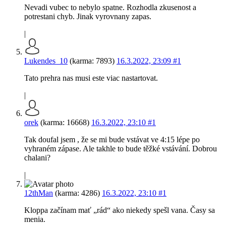
Nevadi vubec to nebylo spatne. Rozhodla zkusenost a
potrestani chyb. Jinak vyrovnany zapas.
|
Lukendes_10
(karma: 7893)
16.3.2022, 23:09
#1
Tato prehra nas musi este viac nastartovat.
|
orek
(karma: 16668)
16.3.2022, 23:10
#1
Tak doufal jsem , že se mi bude vstávat ve 4:15 lépe po
vyhraném zápase. Ale takhle to bude těžké vstávání. Dobrou
chalani?
|
12thMan
(karma: 4286)
16.3.2022, 23:10
#1
Kloppa začínam mať „rád“ ako niekedy spešl vana. Časy sa
menia.