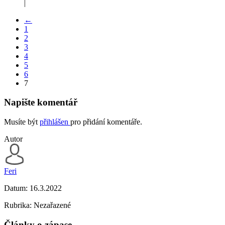
|
←
1
2
3
4
5
6
7
Napište komentář
Musíte být
přihlášen
pro přidání komentáře.
Autor
Feri
Datum:
16.3.2022
Rubrika: Nezařazené
Články o zápase