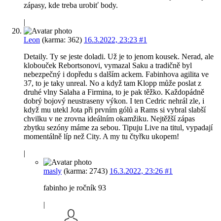
zápasy, kde treba urobiť body.
|
Leon
(karma: 362)
16.3.2022, 23:23
#1
Detaily. Ty se jeste doladi. Už je to jenom kousek. Nerad, ale
klobouček Rebortsonovi, vymazal Saku a tradičně byl
nebezpečný i dopředu s dalším ackem. Fabinhova agilita ve
37, to je taky unreal. No a když tam Klopp může poslat z
druhé vlny Salaha a Firmina, to je pak těžko. Každopádně
dobrý bojový neustraseny výkon. I ten Cedric nehrál zle, i
když mu utekl Jota při prvním gólů a Rams si vybral slabší
chvilku v ne zrovna ideálním okamžiku. Nejtěžší zápas
zbytku sezóny máme za sebou. Tipuju Live na titul, vypadají
momentálně líp než City. A my tu čtyřku ukopem!
|
masly
(karma: 2743)
16.3.2022, 23:26
#1
fabinho je ročník 93
|