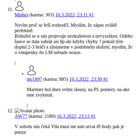
Mishes
(karma: 303)
16.3.2022, 23:11
#1
Nevím proč se řeší rozhodčí. Myslím, že zápas zvládl
perfektně.
Bohužel se u nás projevuje nezkušenost a nevyzrálost. Odeho
šance se dala zahrát asi líp ale kdyby chyby ? pokud tým
doplní 2-3 hráči a zůstaneme v podobném složení, myslím, že
o vstupenky do LM nebude nouze.
|
mc1897
(karma: 885)
16.3.2022, 23:30
#1
Marriner bol dnes velmi slusny, na PL pomery, na ake
sme zvyknuti.
|
AW77
(karma: 2180)
16.3.2022, 23:13
#1
V sobotu nás čeká Vila musí me tam urvat tři body pak je
pauza