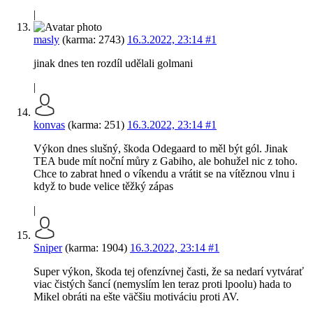
|
masly
(karma: 2743)
16.3.2022, 23:14
#1
jinak dnes ten rozdíl udělali golmani
|
konvas
(karma: 251)
16.3.2022, 23:14
#1
Výkon dnes slušný, škoda Odegaard to měl být gól. Jinak
TEA bude mít noční můry z Gabiho, ale bohužel nic z toho.
Chce to zabrat hned o víkendu a vrátit se na vítěznou vlnu i
když to bude velice těžký zápas
|
Sniper
(karma: 1904)
16.3.2022, 23:14
#1
Super výkon, škoda tej ofenzívnej časti, že sa nedarí vytvárať
viac čistých šancí (nemyslím len teraz proti lpoolu) hada to
Mikel obráti na ešte väčšiu motiváciu proti AV.