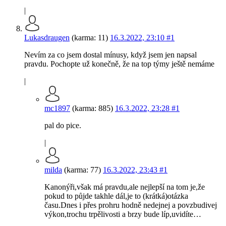
|
Lukasdraugen
(karma: 11)
16.3.2022, 23:10
#1
Nevím za co jsem dostal mínusy, když jsem jen napsal
pravdu. Pochopte už konečně, že na top týmy ještě nemáme
|
mc1897
(karma: 885)
16.3.2022, 23:28
#1
pal do pice.
|
milda
(karma: 77)
16.3.2022, 23:43
#1
Kanonýři,však má pravdu,ale nejlepší na tom je,že
pokud to půjde takhle dál,je to (krátká)otázka
času.Dnes i přes prohru hodně nedejnej a povzbudivej
výkon,trochu trpělivosti a brzy bude líp,uvidíte…