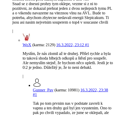
Snad se z dnesni prohry tym oklepe, vezme si z ni to
pozitivni, ze dokazal prehrat jeden z dvou nejlepsich tymu PL
a o vikendu navazeme na viteznou vlnu na AVL. Bude to
potreba, abychom zbytecne nedavali energii Slepicakum. Ti
jsou asi nasim nejvetsim souperem o top4 v soucasne chvili
|
WoX
(karma: 2129)
16.3.2022, 23:12
#1
Myslím, že nás zlomil až te druhej. Přišel rychle a byla
to taková shoda blbejch odkopů a štěstí pro soupeře.
Ale nemyslím stejně, že bychom něco upletli. Jestli je to
0:2 je jedno. Důležitý je, že to neni debakl.
|
Gunner_Pav
(karma: 10981)
16.3.2022, 23:38
#1
Tak po tom prvnim nas v podstate zavreli k
vapnu a ten druhy gol byl jen vyustenim. Ono to
pak po chvili vypadalo, ze jsme se oklepali, ale