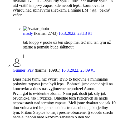
rovnakú kvalitu ….výborný výkon dnes ??? hlavne vyhrať s
utd vrátiť im prvý zápas, kde neboli lepší, korunovat to
výhrou nad spinavymi sliepkami a hráme LM ? gg , pekný
večer
|
masly
(karma: 2743)
16.3.2022, 23:13
#1
tak klopp v poole už ten strop měl,teď mu ten tým už
stárne a pomalu bude slábnout.
|
Gunner_Pav
(karma: 10981)
16.3.2022, 23:09
#1
Dnes nelze tymu nic vycist. Bylo to bojovne a minimalne
polovinu zapasu jsme byli lepsi. Bohuzel jsme opet dojeli na
koncovku a dnes nas vyjimecne nepodrzel Aaron.
Prvni gol to evidentne zlomil. Nam pak dosli jak sily jak
psychicke, tak i fyzicke. Ohledne tech fyzickych se nejde
nepozastavit nad terminy zapasu. Meli jsme dvakrat vic jak 10
dnu volna a ted hrajeme nedele-streda-sobota, jako jediny
tym. Pritom Slepice to maji presne obracene, tj sobota-streda-
nedele, neboli pred kazdym zapasem o den vic.