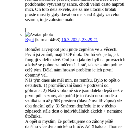
podobneho vytvaret ty sance, chodi velmi casto naproti
mici. On toto dela skvele, ale za me utocnik hrotak
proste musi ty goly davat on ma snad 4 goly za celou
sezonu, to je zalostne malo.
|
Rypi
(karma: 4468)
16.3.2022, 23:29
#1
Bohužel Liverpool jsou jinde zejména ve 2 věcech.
První jsi zmínil, mají TOP útok. Druhá věc je to, jak
fungují v defenzivě. Oni jsou jakoby byli na provázcích
a když se pohne za míčem 1. hráč, tak se s ním pohne
celý tým. Dělal nám hrozný problém jejich první
obranný val.
Náš tým dnes ale měl min. na remízu. Bylo to opět o
detailech. 1) proměňování šancí + podržení od
gólmana. 2) Naši v obraně sice jsou daleko lepší než v
první půli sezony, ale pořád je to často nesourodé a
vzniká tam až příliš prostoru (hlavně uvnitř vápna) viz
oba dnešní góly. 3) Směrem dopředu je to v těchto
zápasech stále dost o individuálních akcích + nemáme
útočníka.
A opět si myslím, že potřebujeme do zálohy ještě
dalšího více dynamického hráče. Ač Xhaka a Thomas