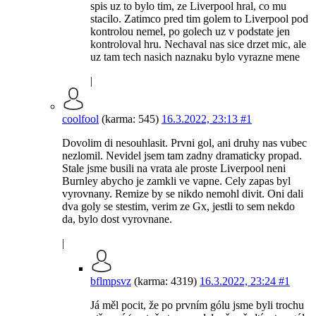
spis uz to bylo tim, ze Liverpool hral, co mu
stacilo. Zatimco pred tim golem to Liverpool pod
kontrolou nemel, po golech uz v podstate jen
kontroloval hru. Nechaval nas sice drzet mic, ale
uz tam tech nasich naznaku bylo vyrazne mene
|
coolfool
(karma: 545)
16.3.2022, 23:13
#1
Dovolim di nesouhlasit. Prvni gol, ani druhy nas vubec
nezlomil. Nevidel jsem tam zadny dramaticky propad.
Stale jsme busili na vrata ale proste Liverpool neni
Burnley abycho je zamkli ve vapne. Cely zapas byl
vyrovnany. Remize by se nikdo nemohl divit. Oni dali
dva goly se stestim, verim ze Gx, jestli to sem nekdo
da, bylo dost vyrovnane.
|
bflmpsvz
(karma: 4319)
16.3.2022, 23:24
#1
Já měl pocit, že po prvním gólu jsme byli trochu