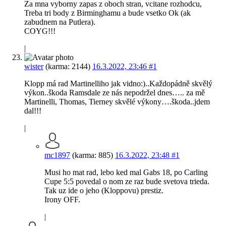
Za mna vyborny zapas z oboch stran, vcitane rozhodcu,
Treba tri body z Birminghamu a bude vsetko Ok (ak
zabudnem na Putlera).
COYG!!!
|
wister
(karma: 2144)
16.3.2022, 23:46
#1
Klopp má rad Martinelliho jak vidno:)..Každopádně skvělý
výkon..škoda Ramsdale ze nás nepodržel dnes….. za mě
Martinelli, Thomas, Tierney skvělé výkony….škoda..jdem
dal!!!
|
mc1897
(karma: 885)
16.3.2022, 23:48
#1
Musi ho mat rad, lebo ked mal Gabs 18, po Carling
Cupe 5:5 povedal o nom ze raz bude svetova trieda.
Tak uz ide o jeho (Kloppovu) prestiz.
Irony OFF.
|