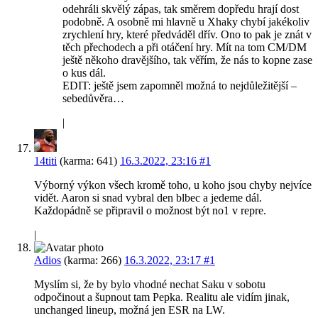
odehráli skvělý zápas, tak směrem dopředu hrají dost
podobně. A osobně mi hlavně u Xhaky chybí jakékoliv
zrychlení hry, které předváděl dřív. Ono to pak je znát v
těch přechodech a při otáčení hry. Mít na tom CM/DM
ještě někoho dravějšího, tak věřím, že nás to kopne zase
o kus dál.
EDIT: ještě jsem zapomněl možná to nejdůležitější –
sebedůvěra…
|
14titi
(karma: 641)
16.3.2022, 23:16
#1
Výborný výkon všech kromě toho, u koho jsou chyby nejvíce
vidět. Aaron si snad vybral den blbec a jedeme dál.
Každopádně se připravil o možnost být no1 v repre.
|
Adios
(karma: 266)
16.3.2022, 23:17
#1
Myslím si, že by bylo vhodné nechat Saku v sobotu
odpočinout a šupnout tam Pepka. Realitu ale vidím jinak,
unchanged lineup, možná jen ESR na LW.