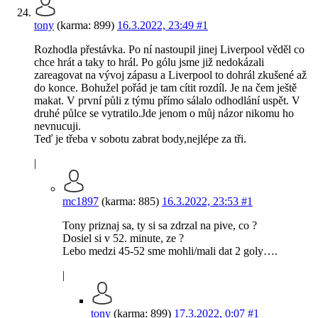
tony
(karma: 899)
16.3.2022, 23:49
#1
Rozhodla přestávka. Po ní nastoupil jinej Liverpool věděl co
chce hrát a taky to hrál. Po gólu jsme již nedokázali
zareagovat na vývoj zápasu a Liverpool to dohrál zkušené až
do konce. Bohužel pořád je tam cítit rozdíl. Je na čem ještě
makat. V první půli z týmu přímo sálalo odhodlání uspět. V
druhé půlce se vytratilo.Jde jenom o můj názor nikomu ho
nevnucuji.
Teď je třeba v sobotu zabrat body,nejlépe za tři.
|
mc1897
(karma: 885)
16.3.2022, 23:53
#1
Tony priznaj sa, ty si sa zdrzal na pive, co ?
Dosiel si v 52. minute, ze ?
Lebo medzi 45-52 sme mohli/mali dat 2 goly….
|
tony
(karma: 899)
17.3.2022, 0:07
#1