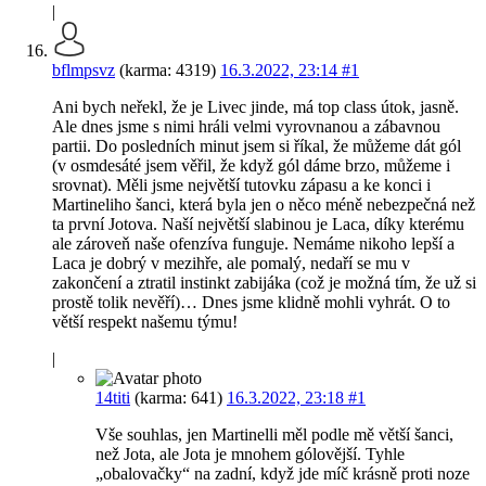
|
bflmpsvz
(karma: 4319)
16.3.2022, 23:14
#1
Ani bych neřekl, že je Livec jinde, má top class útok, jasně.
Ale dnes jsme s nimi hráli velmi vyrovnanou a zábavnou
partii. Do posledních minut jsem si říkal, že můžeme dát gól
(v osmdesáté jsem věřil, že když gól dáme brzo, můžeme i
srovnat). Měli jsme největší tutovku zápasu a ke konci i
Martineliho šanci, která byla jen o něco méně nebezpečná než
ta první Jotova. Naší největší slabinou je Laca, díky kterému
ale zároveň naše ofenzíva funguje. Nemáme nikoho lepší a
Laca je dobrý v mezihře, ale pomalý, nedaří se mu v
zakončení a ztratil instinkt zabijáka (což je možná tím, že už si
prostě tolik nevěří)… Dnes jsme klidně mohli vyhrát. O to
větší respekt našemu týmu!
|
14titi
(karma: 641)
16.3.2022, 23:18
#1
Vše souhlas, jen Martinelli měl podle mě větší šanci,
než Jota, ale Jota je mnohem gólovější. Tyhle
„obalovačky“ na zadní, když jde míč krásně proti noze