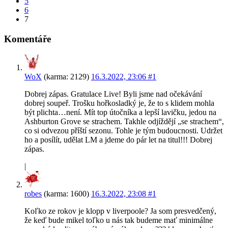
5
6
7
Komentáře
WoX
(karma: 2129)
16.3.2022, 23:06
#1
Dobrej zápas. Gratulace Live! Byli jsme nad očekávání
dobrej soupeř. Trošku hořkosladký je, že to s klidem mohla
být plichta…není. Mít top útočníka a lepší lavičku, jedou na
Ashburton Grove se strachem. Takhle odjíždějí „se strachem“,
co si odvezou příští sezonu. Tohle je tým budoucnosti. Udržet
ho a posílít, udělat LM a jdeme do pár let na titul!!! Dobrej
zápas.
|
robes
(karma: 1600)
16.3.2022, 23:08
#1
Koľko ze rokov je klopp v liverpoole? Ja som presvedčený,
že keď bude mikel toľko u nás tak budeme mať minimálne