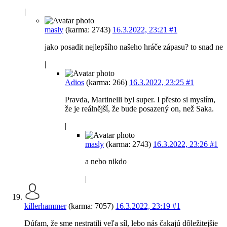
|
masly
(karma: 2743)
16.3.2022, 23:21
#1
jako posadit nejlepšího našeho hráče zápasu? to snad ne
|
Adios
(karma: 266)
16.3.2022, 23:25
#1
Pravda, Martinelli byl super. I přesto si myslím,
že je reálnější, že bude posazený on, než Saka.
|
masly
(karma: 2743)
16.3.2022, 23:26
#1
a nebo nikdo
|
killerhammer
(karma: 7057)
16.3.2022, 23:19
#1
Dúfam, že sme nestratili veľa síl, lebo nás čakajú dôležitejšie