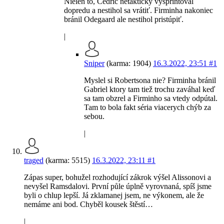
Nielen to, Cedric netakticky vyšprintoval
dopredu a nestihol sa vrátiť. Firminha nakoniec
bránil Odegaard ale nestihol pristúpiť.
|
Sniper
(karma: 1904)
16.3.2022, 23:51
#1
Myslel si Robertsona nie? Firminha bránil
Gabriel ktory tam tiež trochu zaváhal keď
sa tam obzrel a Firminho sa vtedy odpútal.
Tam to bola fakt séria viacerych chýb za
sebou.
|
traged
(karma: 5515)
16.3.2022, 23:11
#1
Zápas super, bohužel rozhodující zákrok výšel Alissonovi a
nevyšel Ramsdalovi. První půle úplně vyrovnaná, spíš jsme
byli o chlup lepší. Já zklamanej jsem, ne výkonem, ale že
nemáme ani bod. Chyběl kousek štěstí…
|