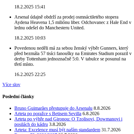
18.2.2025 15:41
Arsenal údajně obdrží za prodej osmnáctiletého stopera
Aydena Heavena 1,5 miliónu liber. Odchovanec z Hale End v
lednu odešel do Manchesteru United.
18.2.2025 10:03
Povedenou neděli má za sebou ženský výběr Gunners, který
před bezmála 57 tisíci fanoušky na Emirates Stadium porazil v
derby Tottenham jednoznačně 5:0. V tabulce se posunul na
třetí místo.
16.2.2025 22:25
Více slov
Poslední články
Bruno Guimarães přestupuje do Arsenalu
8.8.2026
Arteta po poražce s Betisem Sevilla
6.8.2026
Arteta po výhře nad Gironou: O Tzolisovi, Dowmanovi i
posilách do kádru
3.8.2026
Arteta: Excelence musí být naším standardem
31.7.2026