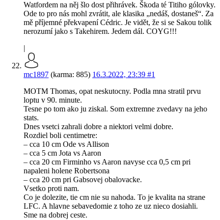
Watfordem na něj šlo dost přihrávek. Škoda té Titiho gólovky.
Ode to pro nás mohl zvrátit, ale klasika „nedáš, dostaneš“. Za
mě příjemné překvapení Cédric. Je vidět, že si se Sakou tolik
nerozumí jako s Takehirem. Jedem dál. COYG!!!
|
mc1897
(karma: 885)
16.3.2022, 23:39
#1
MOTM Thomas, opat neskutocny. Podla mna stratil prvu
loptu v 90. minute.
Tesne po tom ako ju ziskal. Som extremne zvedavy na jeho
stats.
Dnes vsetci zahrali dobre a niektori velmi dobre.
Rozdiel boli centimetre:
– cca 10 cm Ode vs Allison
– cca 5 cm Jota vs Aaron
– cca 20 cm Firminho vs Aaron navyse cca 0,5 cm pri
napaleni holene Robertsona
– cca 20 cm pri Gabsovej obalovacke.
Vsetko proti nam.
Co je dolezite, tie cm nie su nahoda. To je kvalita na strane
LFC. A hlavne sebavedomie z toho ze uz nieco dosiahli.
Sme na dobrej ceste.