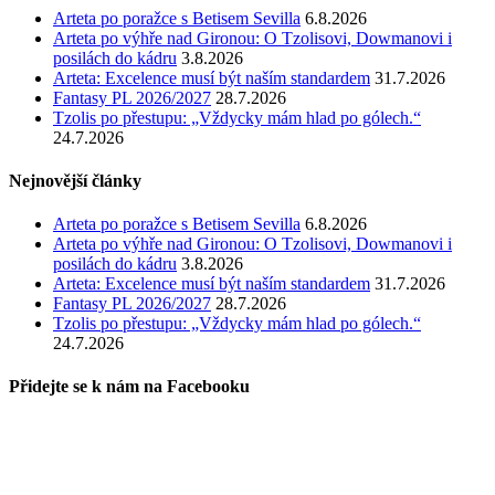
Arteta po poražce s Betisem Sevilla
6.8.2026
Arteta po výhře nad Gironou: O Tzolisovi, Dowmanovi i
posilách do kádru
3.8.2026
Arteta: Excelence musí být naším standardem
31.7.2026
Fantasy PL 2026/2027
28.7.2026
Tzolis po přestupu: „Vždycky mám hlad po gólech.“
24.7.2026
Nejnovější články
Arteta po poražce s Betisem Sevilla
6.8.2026
Arteta po výhře nad Gironou: O Tzolisovi, Dowmanovi i
posilách do kádru
3.8.2026
Arteta: Excelence musí být naším standardem
31.7.2026
Fantasy PL 2026/2027
28.7.2026
Tzolis po přestupu: „Vždycky mám hlad po gólech.“
24.7.2026
Přidejte se k nám na Facebooku