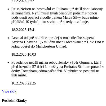
21.2.2025 7:57
Reiss Nelson na hostování ve Fulhamu již delší dobu laboruje
se zraněními. Nyní musel kvůli čerstvým potížím s nohou
podstoupit operaci a podle trenéra Marca Silvy bude mimo
přibližně 10 týdnů, tuto sezónu už si tedy nezahraje.
18.2.2025 15:41
Arsenal údajně obdrží za prodej osmnáctiletého stopera
Aydena Heavena 1,5 miliónu liber. Odchovanec z Hale End v
lednu odešel do Manchesteru United.
18.2.2025 10:03
Povedenou neděli má za sebou ženský výběr Gunners, který
před bezmála 57 tisíci fanoušky na Emirates Stadium porazil v
derby Tottenham jednoznačně 5:0. V tabulce se posunul na
třetí místo.
16.2.2025 22:25
Více slov
Poslední články