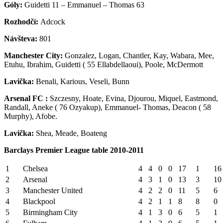
Góly:
Guidetti 11 – Emmanuel – Thomas 63
Rozhodčí:
Adcock
Návšteva:
801
Manchester City:
Gonzalez, Logan, Chantler, Kay, Wabara, Mee,
Etuhu, Ibrahim, Guidetti ( 55 Ellabdellaoui), Poole, McDermott
Lavička:
Benali, Karious, Veseli, Bunn
Arsenal FC :
Szczesny, Hoate, Evina, Djourou, Miquel, Eastmond,
Randall, Aneke ( 76 Ozyakup), Emmanuel- Thomas, Deacon ( 58
Murphy), Afobe.
Lavička:
Shea, Meade, Boateng
Barclays Premier League table 2010-2011
1
Chelsea
4
4
0
0
17
1
16
2
Arsenal
4
3
1
0
13
3
10
3
Manchester United
4
2
2
0
11
5
6
4
Blackpool
4
2
1
1
8
8
0
5
Birmingham City
4
1
3
0
6
5
1