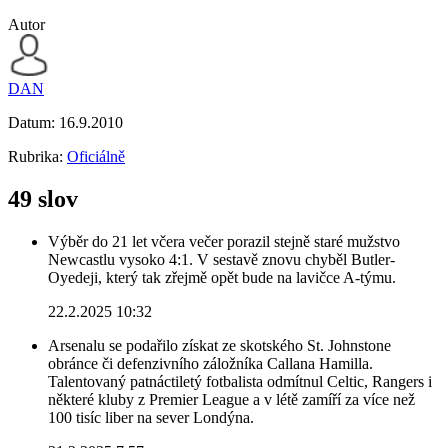
Autor
DAN
Datum:
16.9.2010
Rubrika:
Oficiálně
49 slov
Výběr do 21 let včera večer porazil stejně staré mužstvo
Newcastlu vysoko 4:1. V sestavě znovu chyběl Butler-
Oyedeji, který tak zřejmě opět bude na lavičce A-týmu.
22.2.2025 10:32
Arsenalu se podařilo získat ze skotského St. Johnstone
obránce či defenzivního záložníka Callana Hamilla.
Talentovaný patnáctiletý fotbalista odmítnul Celtic, Rangers i
některé kluby z Premier League a v létě zamíří za více než
100 tisíc liber na sever Londýna.