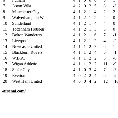
6
Fulham
4
1
3
0
6
5
1
7
Aston Villa
4
2
0
2
5
8
-3
8
Manchester City
4
1
2
1
4
2
2
9
Wolverhampton W.
4
1
2
1
5
5
0
10
Sunderland
4
1
2
1
4
4
0
11
Tottenham Hotspur
4
1
2
1
3
3
0
12
Bolton Wanderers
4
1
2
1
6
7
-1
13
Liverpool
4
1
2
1
2
4
-2
14
Newcastle United
4
1
1
2
7
6
1
15
Blackburn Rovers
4
1
1
2
4
5
-1
16
W.B.A.
4
1
1
2
2
8
-6
17
Wigan Athletic
4
1
1
2
2
11
-9
18
Stoke City
4
1
0
3
4
7
-3
19
Everton
4
0
2
2
4
6
-2
20
West Ham United
4
0
0
4
2
12
-1
/arsenal.com/