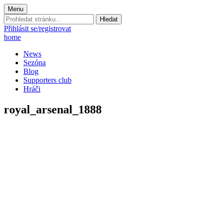
Menu
Prohledat
stránku:
Přihlásit se/registrovat
home
News
Sezóna
Blog
Supporters club
Hráči
royal_arsenal_1888