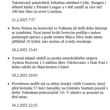
Talentovaný patnáctiletý fotbalista odmítnul Celtic, Rangers i
některé kluby z Premier League a v létě zamíří za více než
100 tisíc liber na sever Londýna.
21.2.2025 7:57
Reiss Nelson na hostování ve Fulhamu již delší dobu laboruje
se zraněními. Nyní musel kvůli čerstvým potížím s nohou
podstoupit operaci a podle trenéra Marca Silvy bude mimo
přibližně 10 týdnů, tuto sezónu už si tedy nezahraje.
18.2.2025 15:41
Arsenal údajně obdrží za prodej osmnáctiletého stopera
Aydena Heavena 1,5 miliónu liber. Odchovanec z Hale End v
lednu odešel do Manchesteru United.
18.2.2025 10:03
Povedenou neděli má za sebou ženský výběr Gunners, který
před bezmála 57 tisíci fanoušky na Emirates Stadium porazil v
derby Tottenham jednoznačně 5:0. V tabulce se posunul na
třetí místo.
16.2.2025 22:25