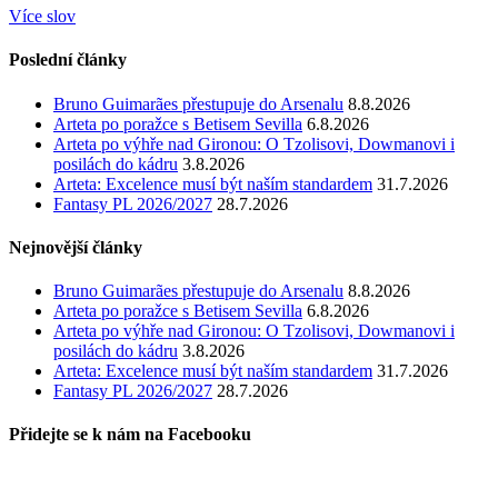
Více slov
Poslední články
Bruno Guimarães přestupuje do Arsenalu
8.8.2026
Arteta po poražce s Betisem Sevilla
6.8.2026
Arteta po výhře nad Gironou: O Tzolisovi, Dowmanovi i
posilách do kádru
3.8.2026
Arteta: Excelence musí být naším standardem
31.7.2026
Fantasy PL 2026/2027
28.7.2026
Nejnovější články
Bruno Guimarães přestupuje do Arsenalu
8.8.2026
Arteta po poražce s Betisem Sevilla
6.8.2026
Arteta po výhře nad Gironou: O Tzolisovi, Dowmanovi i
posilách do kádru
3.8.2026
Arteta: Excelence musí být naším standardem
31.7.2026
Fantasy PL 2026/2027
28.7.2026
Přidejte se k nám na Facebooku