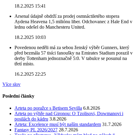
18.2.2025 15:41
Arsenal údajně obdrží za prodej osmnáctiletého stopera
Aydena Heavena 1,5 miliónu liber. Odchovanec z Hale End v
lednu odešel do Manchesteru United.
18.2.2025 10:03
Povedenou neděli má za sebou ženský výběr Gunners, který
před bezmála 57 tisíci fanoušky na Emirates Stadium porazil v
derby Tottenham jednoznačně 5:0. V tabulce se posunul na
třetí místo.
16.2.2025 22:25
Více slov
Poslední články
Arteta po poražce s Betisem Sevilla
6.8.2026
Arteta po výhře nad Gironou: O Tzolisovi, Dowmanovi i
posilách do kádru
3.8.2026
Arteta: Excelence musí být naším standardem
31.7.2026
Fantasy PL 2026/2027
28.7.2026