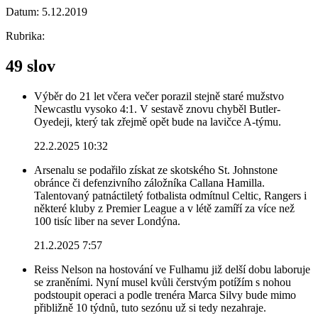
Datum:
5.12.2019
Rubrika:
49 slov
Výběr do 21 let včera večer porazil stejně staré mužstvo
Newcastlu vysoko 4:1. V sestavě znovu chyběl Butler-
Oyedeji, který tak zřejmě opět bude na lavičce A-týmu.
22.2.2025 10:32
Arsenalu se podařilo získat ze skotského St. Johnstone
obránce či defenzivního záložníka Callana Hamilla.
Talentovaný patnáctiletý fotbalista odmítnul Celtic, Rangers i
některé kluby z Premier League a v létě zamíří za více než
100 tisíc liber na sever Londýna.
21.2.2025 7:57
Reiss Nelson na hostování ve Fulhamu již delší dobu laboruje
se zraněními. Nyní musel kvůli čerstvým potížím s nohou
podstoupit operaci a podle trenéra Marca Silvy bude mimo
přibližně 10 týdnů, tuto sezónu už si tedy nezahraje.