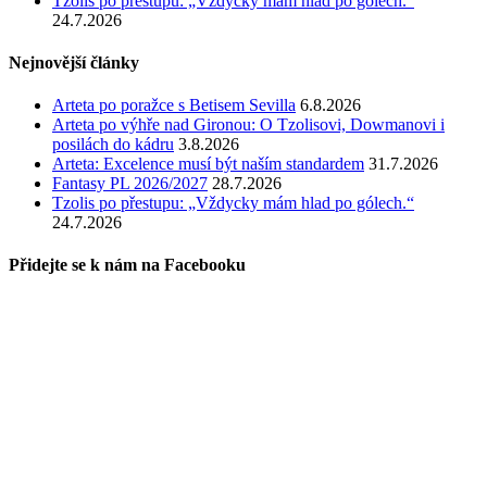
Tzolis po přestupu: „Vždycky mám hlad po gólech.“
24.7.2026
Nejnovější články
Arteta po poražce s Betisem Sevilla
6.8.2026
Arteta po výhře nad Gironou: O Tzolisovi, Dowmanovi i
posilách do kádru
3.8.2026
Arteta: Excelence musí být naším standardem
31.7.2026
Fantasy PL 2026/2027
28.7.2026
Tzolis po přestupu: „Vždycky mám hlad po gólech.“
24.7.2026
Přidejte se k nám na Facebooku