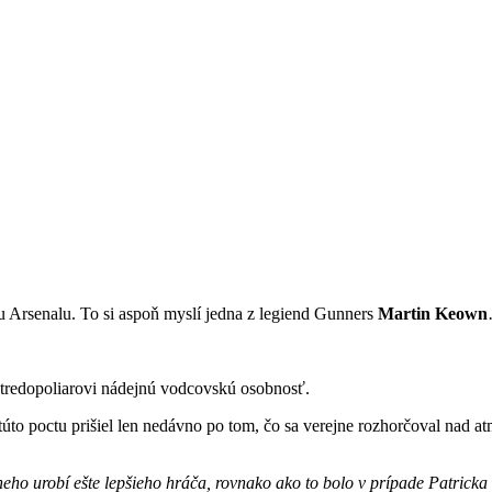
u Arsenalu. To si aspoň myslí jedna z legiend Gunners
Martin Keown
tredopoliarovi nádejnú vodcovskú osobnosť.
 túto poctu prišiel len nedávno po tom, čo sa verejne rozhorčoval nad a
neho urobí ešte lepšieho hráča, rovnako ako to bolo v prípade Patricka 