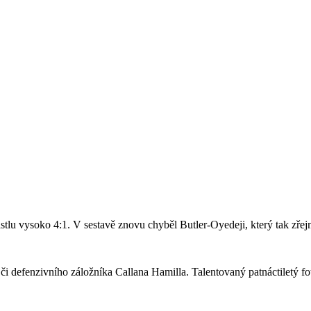
stlu vysoko 4:1. V sestavě znovu chyběl Butler-Oyedeji, který tak zře
či defenzivního záložníka Callana Hamilla. Talentovaný patnáctiletý fo