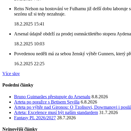
Reiss Nelson na hostování ve Fulhamu již delší dobu laboruje 
sezónu už si tedy nezahraje.
18.2.2025 15:41
Arsenal údajně obdrží za prodej osmnáctiletého stopera Ayden
18.2.2025 10:03
Povedenou neděli má za sebou ženský výběr Gunners, který před
16.2.2025 22:25
Více slov
Poslední články
Bruno Guimarães přestupuje do Arsenalu
8.8.2026
Arteta po poražce s Betisem Sevilla
6.8.2026
Arteta po výhře nad Gironou: O Tzolisovi, Dowmanovi i posil
Arteta: Excelence musí být naším standardem
31.7.2026
Fantasy PL 2026/2027
28.7.2026
Nejnovější články