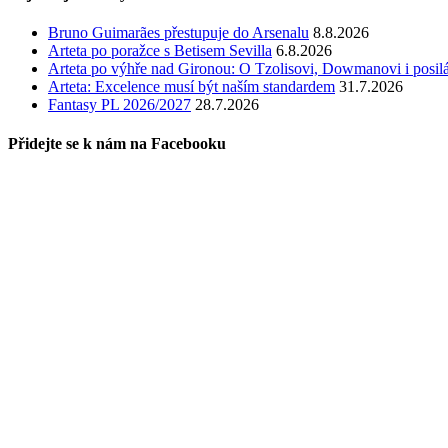
Bruno Guimarães přestupuje do Arsenalu
8.8.2026
Arteta po poražce s Betisem Sevilla
6.8.2026
Arteta po výhře nad Gironou: O Tzolisovi, Dowmanovi i posil
Arteta: Excelence musí být naším standardem
31.7.2026
Fantasy PL 2026/2027
28.7.2026
Přidejte se k nám na Facebooku