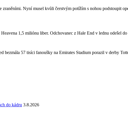
se zraněními. Nyní musel kvůli čerstvým potížím s nohou podstoupit ope
a Heavena 1,5 miliónu liber. Odchovanec z Hale End v lednu odešel d
 bezmála 57 tisíci fanoušky na Emirates Stadium porazil v derby Totte
ách do kádru
3.8.2026