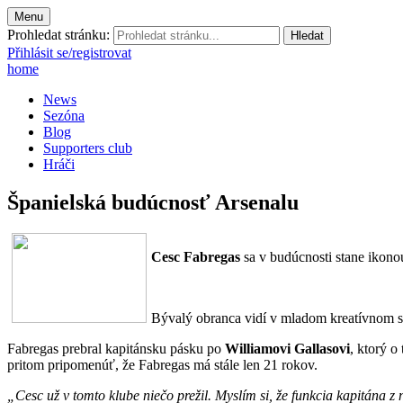
Menu
Prohledat stránku:
Přihlásit se/registrovat
home
News
Sezóna
Blog
Supporters club
Hráči
Španielská budúcnosť Arsenalu
Cesc Fabregas
sa v budúcnosti stane ikono
Bývalý obranca vidí v mladom kreatívnom s
Fabregas prebral kapitánsku pásku po
Williamovi Gallasovi
, ktorý o
pritom pripomenúť, že Fabregas má stále len 21 rokov.
„Cesc už v tomto klube niečo prežil. Myslím si, že funkcia kapitána z 