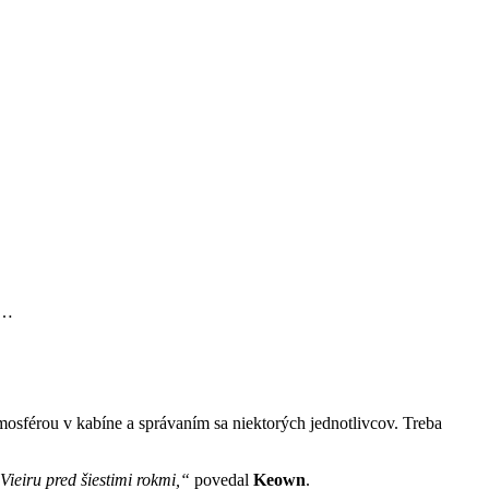
…
tmosférou v kabíne a správaním sa niektorých jednotlivcov. Treba
Vieiru pred šiestimi rokmi,“
povedal
Keown
.