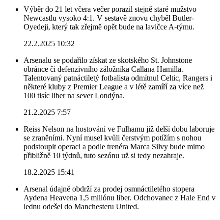
Výběr do 21 let včera večer porazil stejně staré mužstvo
Newcastlu vysoko 4:1. V sestavě znovu chyběl Butler-
Oyedeji, který tak zřejmě opět bude na lavičce A-týmu.
22.2.2025 10:32
Arsenalu se podařilo získat ze skotského St. Johnstone
obránce či defenzivního záložníka Callana Hamilla.
Talentovaný patnáctiletý fotbalista odmítnul Celtic, Rangers i
některé kluby z Premier League a v létě zamíří za více než
100 tisíc liber na sever Londýna.
21.2.2025 7:57
Reiss Nelson na hostování ve Fulhamu již delší dobu laboruje
se zraněními. Nyní musel kvůli čerstvým potížím s nohou
podstoupit operaci a podle trenéra Marca Silvy bude mimo
přibližně 10 týdnů, tuto sezónu už si tedy nezahraje.
18.2.2025 15:41
Arsenal údajně obdrží za prodej osmnáctiletého stopera
Aydena Heavena 1,5 miliónu liber. Odchovanec z Hale End v
lednu odešel do Manchesteru United.