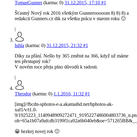
TomasGunner
(karma: 0)
31.12.2015, 17:10
#1
Šťastný Nový rok 2016 všetkým Gunnerooooom 8) 8) 8) a
redakcii Gunners.cz dik za všetku prácu v starom roku 🙂
|
luhla
(karma: 0)
31.12.2015, 21:32
#1
Díky za přání. Nešlo by 365 změnit na 366, když už máme
ten přestupný rok?
V novém roce přeju plno důvodů k radosti.
|
Theodor
(karma: 0)
1.1.2016, 11:32
#1
[img]//fbcdn-sphotos-e-a.akamaihd.net/hphotos-ak-
xaf1/v/t1.0-
9/1925223_1140948909272471_9195227486004803736_n.pn
oh=65a1b07a9afcdb3199f1ca92a6b040eb&oe=571265BB&__g
😀 hezkej novej rok 🙂