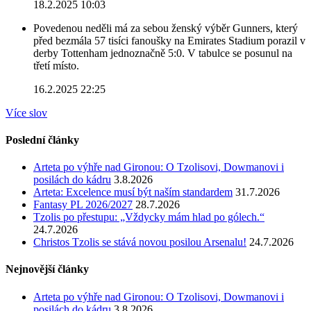
18.2.2025 10:03
Povedenou neděli má za sebou ženský výběr Gunners, který
před bezmála 57 tisíci fanoušky na Emirates Stadium porazil v
derby Tottenham jednoznačně 5:0. V tabulce se posunul na
třetí místo.
16.2.2025 22:25
Více slov
Poslední články
Arteta po výhře nad Gironou: O Tzolisovi, Dowmanovi i
posilách do kádru
3.8.2026
Arteta: Excelence musí být naším standardem
31.7.2026
Fantasy PL 2026/2027
28.7.2026
Tzolis po přestupu: „Vždycky mám hlad po gólech.“
24.7.2026
Christos Tzolis se stává novou posilou Arsenalu!
24.7.2026
Nejnovější články
Arteta po výhře nad Gironou: O Tzolisovi, Dowmanovi i
posilách do kádru
3.8.2026