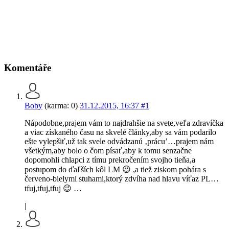
Komentáře
Boby
(karma: 0)
31.12.2015, 16:37
#1
Nápodobne,prajem vám to najdrahšie na svete,veľa zdravíčka
a viac získaného času na skvelé články,aby sa vám podarilo
ešte vylepšiť,už tak svele odvádzanú ‚prácu’…prajem nám
všetkým,aby bolo o čom písať,aby k tomu senzačne
dopomohli chlapci z tímu prekročením svojho tieňa,a
postupom do ďaľších kôl LM 😉 ,a tiež ziskom pohára s
červeno-bielymi stuhami,ktorý zdvíha nad hlavu víťaz PL…
tfuj,tfuj,tfuj 😉 …
|