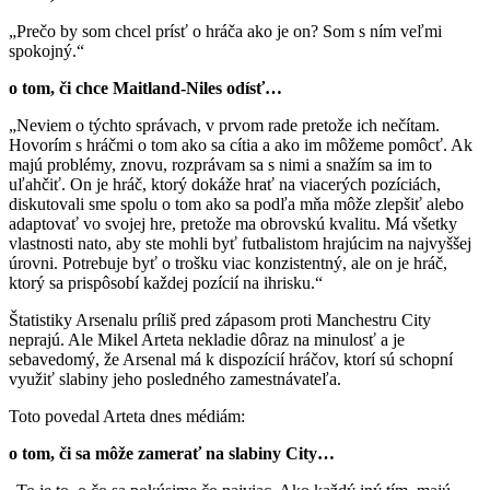
„Prečo by som chcel prísť o hráča ako je on? Som s ním veľmi
spokojný.“
o tom, či chce Maitland-Niles odísť…
„Neviem o týchto správach, v prvom rade pretože ich nečítam.
Hovorím s hráčmi o tom ako sa cítia a ako im môžeme pomôcť. Ak
majú problémy, znovu, rozprávam sa s nimi a snažím sa im to
uľahčiť. On je hráč, ktorý dokáže hrať na viacerých pozíciách,
diskutovali sme spolu o tom ako sa podľa mňa môže zlepšiť alebo
adaptovať vo svojej hre, pretože ma obrovskú kvalitu. Má všetky
vlastnosti nato, aby ste mohli byť futbalistom hrajúcim na najvyššej
úrovni. Potrebuje byť o trošku viac konzistentný, ale on je hráč,
ktorý sa prispôsobí každej pozícií na ihrisku.“
Štatistiky Arsenalu príliš pred zápasom proti Manchestru City
neprajú. Ale Mikel Arteta nekladie dôraz na minulosť a je
sebavedomý, že Arsenal má k dispozícií hráčov, ktorí sú schopní
využiť slabiny jeho posledného zamestnávateľa.
Toto povedal Arteta dnes médiám:
o tom, či sa môže zamerať na slabiny City…