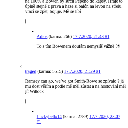
na 100% a Bowen by strčil Pepeho do kapsy. Hraje to
úplně stejně z prava a haze si balón na levou na střelu,
vrací se zpět, bojuje. Mě se líbí
|
Adios
(karma: 266)
17.7.2020, 21:43
#1
To s tím Bowenem doufám nemyslíš vážně 🙂
|
traged
(karma: 5515)
17.7.2020, 21:29
#1
Ramsey can go, we’ve got Smith-Rowe se zpívalo ? já
mu dost věřím a podle mě měl zůstat a na hostování měl
jít Willock
|
Luckybello14
(karma: 2789)
17.7.2020, 23:07
#1