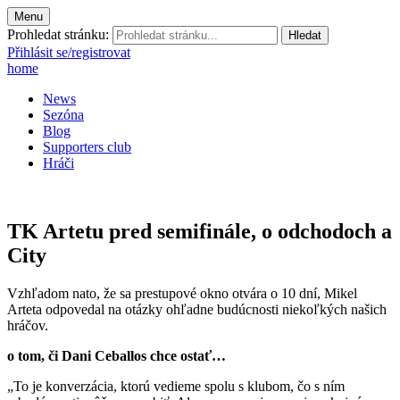
Menu
Prohledat stránku:
Přihlásit se/registrovat
home
News
Sezóna
Blog
Supporters club
Hráči
TK Artetu pred semifinále, o odchodoch a
City
Vzhľadom nato, že sa prestupové okno otvára o 10 dní, Mikel
Arteta odpovedal na otázky ohľadne budúcnosti niekoľkých našich
hráčov.
o tom, či Dani Ceballos chce ostať…
„To je konverzácia, ktorú vedieme spolu s klubom, čo s ním