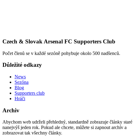
Czech & Slovak Arsenal FC Supporters Club
Počet členů se v každé sezóně pohybuje okolo 500 nadšenců.
Důležité odkazy
News
Sezóna
Blog
Supporters club
Hráči
Archiv
Abychom web udrželi přehledný, standardně zobrazuje články staré
nanejvýš jeden rok. Pokud ale chcete, můžete si zapnout archív a
zobrazovat tak všechny články.