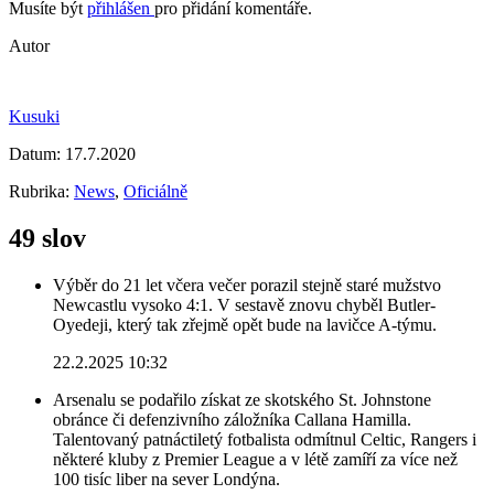
Musíte být
přihlášen
pro přidání komentáře.
Autor
Kusuki
Datum:
17.7.2020
Rubrika:
News
,
Oficiálně
49 slov
Výběr do 21 let včera večer porazil stejně staré mužstvo
Newcastlu vysoko 4:1. V sestavě znovu chyběl Butler-
Oyedeji, který tak zřejmě opět bude na lavičce A-týmu.
22.2.2025 10:32
Arsenalu se podařilo získat ze skotského St. Johnstone
obránce či defenzivního záložníka Callana Hamilla.
Talentovaný patnáctiletý fotbalista odmítnul Celtic, Rangers i
některé kluby z Premier League a v létě zamíří za více než
100 tisíc liber na sever Londýna.