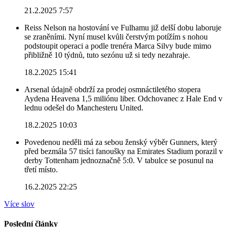
21.2.2025 7:57
Reiss Nelson na hostování ve Fulhamu již delší dobu laboruje
se zraněními. Nyní musel kvůli čerstvým potížím s nohou
podstoupit operaci a podle trenéra Marca Silvy bude mimo
přibližně 10 týdnů, tuto sezónu už si tedy nezahraje.
18.2.2025 15:41
Arsenal údajně obdrží za prodej osmnáctiletého stopera
Aydena Heavena 1,5 miliónu liber. Odchovanec z Hale End v
lednu odešel do Manchesteru United.
18.2.2025 10:03
Povedenou neděli má za sebou ženský výběr Gunners, který
před bezmála 57 tisíci fanoušky na Emirates Stadium porazil v
derby Tottenham jednoznačně 5:0. V tabulce se posunul na
třetí místo.
16.2.2025 22:25
Více slov
Poslední články