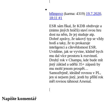
|
bflmpsvz
(karma: 4319)
19.7.2020,
18:11
#1
ESR sám říkal, že KDB obdivuje a
(mimo jiných hráčů) staví svou hru
dost na něm, že jej studuje atp.
Dobré zprávy, že takový typ se vždy
hodí a taky, že to prokazuje
inteligenci a cílevědomost ESR.
Uvidíme, jak se vyvine, klidně bych
mu dal více prostoru k rozvinutí.
Druhý rok v Champu, kde bude mít
jistý základ a udělá 35+ zápasů by
mu mohl jenom prospět…
Samozřejmě, ideálně rovnou v PL,
jen si nejsem jistý, jestli by příští rok
měl rovnou táhnout Arsenal.
|
Napište komentář