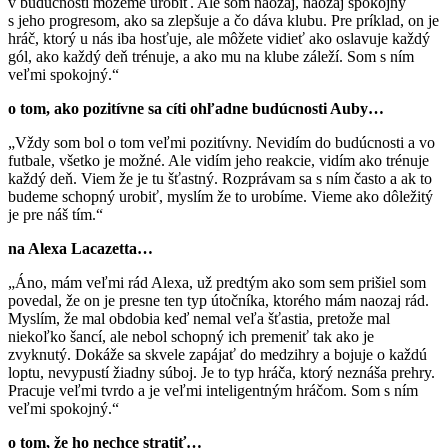
v budúcnosti môžeme urobiť. Ale som naozaj, naozaj spokojný
s jeho progresom, ako sa zlepšuje a čo dáva klubu. Pre príklad, on je
hráč, ktorý u nás iba hosťuje, ale môžete vidieť ako oslavuje každý
gól, ako každý deň trénuje, a ako mu na klube záleží. Som s ním
veľmi spokojný.“
o tom, ako pozitívne sa cíti ohľadne budúcnosti Auby…
„Vždy som bol o tom veľmi pozitívny. Nevidím do budúcnosti a vo
futbale, všetko je možné. Ale vidím jeho reakcie, vidím ako trénuje
každý deň. Viem že je tu šťastný. Rozprávam sa s ním často a ak to
budeme schopný urobiť, myslím že to urobíme. Vieme ako dôležitý
je pre náš tím.“
na Alexa Lacazetta…
„Áno, mám veľmi rád Alexa, už predtým ako som sem prišiel som
povedal, že on je presne ten typ útočníka, ktorého mám naozaj rád.
Myslím, že mal obdobia keď nemal veľa šťastia, pretože mal
niekoľko šancí, ale nebol schopný ich premeniť tak ako je
zvyknutý. Dokáže sa skvele zapájať do medzihry a bojuje o každú
loptu, nevypustí žiadny súboj. Je to typ hráča, ktorý neznáša prehry.
Pracuje veľmi tvrdo a je veľmi inteligentným hráčom. Som s ním
veľmi spokojný.“
o tom, že ho nechce stratiť…