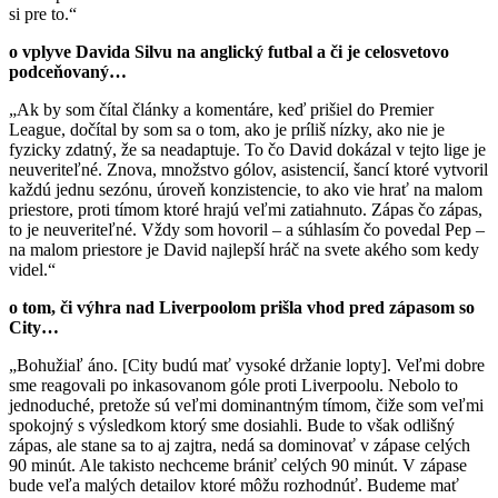
si pre to.“
o vplyve Davida Silvu na anglický futbal a či je celosvetovo
podceňovaný…
„Ak by som čítal články a komentáre, keď prišiel do Premier
League, dočítal by som sa o tom, ako je príliš nízky, ako nie je
fyzicky zdatný, že sa neadaptuje. To čo David dokázal v tejto lige je
neuveriteľné. Znova, množstvo gólov, asistencií, šancí ktoré vytvoril
každú jednu sezónu, úroveň konzistencie, to ako vie hrať na malom
priestore, proti tímom ktoré hrajú veľmi zatiahnuto. Zápas čo zápas,
to je neuveriteľné. Vždy som hovoril – a súhlasím čo povedal Pep –
na malom priestore je David najlepší hráč na svete akého som kedy
videl.“
o tom, či výhra nad Liverpoolom prišla vhod pred zápasom so
City…
„Bohužiaľ áno. [City budú mať vysoké držanie lopty]. Veľmi dobre
sme reagovali po inkasovanom góle proti Liverpoolu. Nebolo to
jednoduché, pretože sú veľmi dominantným tímom, čiže som veľmi
spokojný s výsledkom ktorý sme dosiahli. Bude to však odlišný
zápas, ale stane sa to aj zajtra, nedá sa dominovať v zápase celých
90 minút. Ale takisto nechceme brániť celých 90 minút. V zápase
bude veľa malých detailov ktoré môžu rozhodnúť. Budeme mať