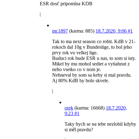
ESR dosť pripomína KDB
|
mc1897
(karma: 885)
18.7.2020, 9:06
#1
Tak to ma next season co robit. KdB v 21-
rokoch dal 10g v Bundeslige, to bol jeho
prvy rok vo velkej lige.
Buduci rok bude ESR u nas, to som si isty.
Mikel by mu mohol sediet a vytiahnut z
neho vsetko co v nom je.
Nehneval by som sa keby si mal pravdu.
Aj 80% KdB by bolo skvele.
|
orek
(karma: 16668)
18.7.2020,
9:23
#1
Taky bych se na tebe nezlobil kdyby
si měl pravdu?