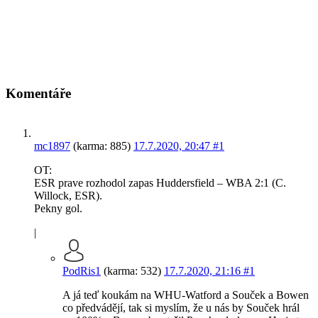
Komentáře
mc1897
(karma: 885)
17.7.2020, 20:47
#1
OT:
ESR prave rozhodol zapas Huddersfield – WBA 2:1 (C.
Willock, ESR).
Pekny gol.
|
PodRis1
(karma: 532)
17.7.2020, 21:16
#1
A já teď koukám na WHU-Watford a Souček a Bowen
co předvádějí, tak si myslím, že u nás by Souček hrál