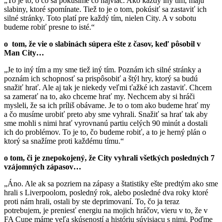
„To je to, o čo sa pokúsime čo najviac. Ako každý iný tím, majú
slabiny, ktoré spomínate. Tiež to je o tom, pokúsiť sa zastaviť ich
silné stránky. Toto platí pre každý tím, nielen City. A v sobotu
budeme robiť presne to isté.“
o tom, že vie o slabinách súpera ešte z časov, keď pôsobil v
Man City…
„Je to iný tím a my sme tiež iný tím. Poznám ich silné stránky a
poznám ich schopnosť sa prispôsobiť a štýl hry, ktorý sa budú
snažiť hrať. Ale aj tak je niekedy veľmi ťažké ich zastaviť. Chcem
sa zamerať na to, ako chceme hrať my. Nechcem aby si hráči
mysleli, že sa ich príliš obávame. Je to o tom ako budeme hrať my
a čo musíme urobiť preto aby sme vyhrali. Snažiť sa hrať tak aby
sme mohli s nimi hrať vyrovnanú partiu celých 90 minút a dostali
ich do problémov. To je to, čo budeme robiť, a to je herný plán o
ktorý sa snažíme proti každému tímu.“
o tom, či je znepokojený, že City vyhrali všetkých posledných 7
vzájomných zápasov…
„Áno. Ale ak sa pozriem na zápasy a štatistiky ešte predtým ako sme
hrali s Liverpoolom, posledný rok, alebo posledné dva roky ktoré
proti nám hrali, ostali by ste deprimovaní. To, čo ja teraz
potrebujem, je preniesť energiu na mojich hráčov, vieru v to, že v
FA Cupe máme veľa skúseností a históriu súvisiacu s nimi. Poďme