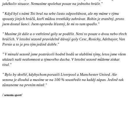
jakékoliv situace. Nemusíme spolehat pouze na jednoho hráče."
" Když byl s námi Titi bral na sebe často odpovědnost, ale my máme v týmu
spousty jiných hráčů, kteří můžou trestňáky zahrávat. Robin je zraněný, proto
jsem dostal šanci. Jsem opravdu šťastný, že mi to tam spadlo."
" Musíme jít dále a o vstřelené góly se podělit. Není to pouze o dvou nebo třech
hráčích. V letošní sezoně pravidelně dávají goly Cesc, Rosicky, Adebayor, Van
Persie a to je pro tým jedině dobře."
" V minulé sezoně jsme poztráceli hodně bodů se slabšími týmy, letos jsme všem
ukázali naši nezlomnost a týmového ducha. V letošní sezoně můžeme získat
titul."
" Bylo by skvělé, kdybychom porazili Liverpool a Manchester United. Ale
sezona je dlouhá a musíme se na 100 % soustředit na každý zápas. Jedině tak
zůstaneme na prvním místě."
/ setanta.sport/