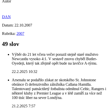
Autor
DAN
Datum:
22.10.2007
Rubrika:
2007
49 slov
Výběr do 21 let včera večer porazil stejně staré mužstvo
Newcastlu vysoko 4:1. V sestavě znovu chyběl Butler-
Oyedeji, který tak zřejmě opět bude na lavičce A-týmu.
22.2.2025 10:32
Arsenalu se podařilo získat ze skotského St. Johnstone
obránce či defenzivního záložníka Callana Hamilla.
Talentovaný patnáctiletý fotbalista odmítnul Celtic, Rangers i
některé kluby z Premier League a v létě zamíří za více než
100 tisíc liber na sever Londýna.
21.2.2025 7:57