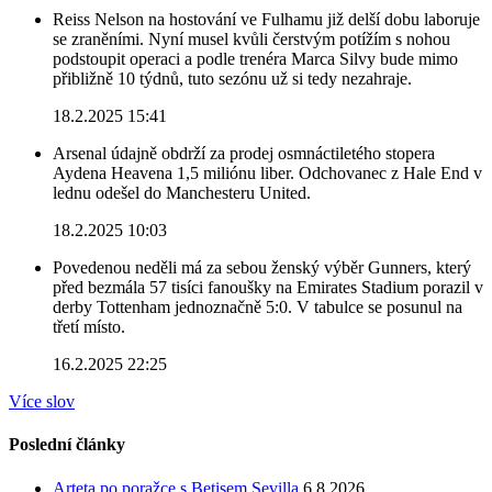
Reiss Nelson na hostování ve Fulhamu již delší dobu laboruje
se zraněními. Nyní musel kvůli čerstvým potížím s nohou
podstoupit operaci a podle trenéra Marca Silvy bude mimo
přibližně 10 týdnů, tuto sezónu už si tedy nezahraje.
18.2.2025 15:41
Arsenal údajně obdrží za prodej osmnáctiletého stopera
Aydena Heavena 1,5 miliónu liber. Odchovanec z Hale End v
lednu odešel do Manchesteru United.
18.2.2025 10:03
Povedenou neděli má za sebou ženský výběr Gunners, který
před bezmála 57 tisíci fanoušky na Emirates Stadium porazil v
derby Tottenham jednoznačně 5:0. V tabulce se posunul na
třetí místo.
16.2.2025 22:25
Více slov
Poslední články
Arteta po poražce s Betisem Sevilla
6.8.2026