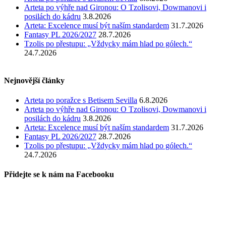
Arteta po výhře nad Gironou: O Tzolisovi, Dowmanovi i
posilách do kádru
3.8.2026
Arteta: Excelence musí být naším standardem
31.7.2026
Fantasy PL 2026/2027
28.7.2026
Tzolis po přestupu: „Vždycky mám hlad po gólech.“
24.7.2026
Nejnovější články
Arteta po poražce s Betisem Sevilla
6.8.2026
Arteta po výhře nad Gironou: O Tzolisovi, Dowmanovi i
posilách do kádru
3.8.2026
Arteta: Excelence musí být naším standardem
31.7.2026
Fantasy PL 2026/2027
28.7.2026
Tzolis po přestupu: „Vždycky mám hlad po gólech.“
24.7.2026
Přidejte se k nám na Facebooku