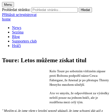
Menu
Prohledat stránku:
Přihlásit se/registrovat
home
News
Sezóna
Blog
Supporters club
Hráči
Toure: Letos můžeme získat titul
Kolo Toure po sobotním vítězném zápase
proti Boltonu podpořil názor Cesca
Fabregase, že Arsenal je po přestupu Thierry
Henryho mnohem silnější.
A to ve smyslu, že odpovědnost za výsledky
neleží pouze na jednom hráči, ale je
rozdělena mezi celý tým.
" Myslím si, že jsme všem v letošní sezoně ukázali, že jsme schopni dát gól z