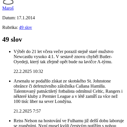
Maroš
Datum:
17.1.2014
Rubrika:
49 slov
49 slov
Výběr do 21 let včera večer porazil stejně staré mužstvo
Newcastlu vysoko 4:1. V sestavě znovu chyběl Butler-
Oyedeji, který tak zřejmě opět bude na lavičce A-týmu.
22.2.2025 10:32
Arsenalu se podařilo získat ze skotského St. Johnstone
obránce či defenzivního záložníka Callana Hamilla.
Talentovaný patnáctiletý fotbalista odmítnul Celtic, Rangers i
některé kluby z Premier League a v létě zamíří za více než
100 tisíc liber na sever Londýna.
21.2.2025 7:57
Reiss Nelson na hostování ve Fulhamu již delší dobu laboruje
se zraněními. Nyní musel kvůli čerstvým potížím s nohou