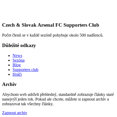
Czech & Slovak Arsenal FC Supporters Club
Počet členů se v každé sezóně pohybuje okolo 500 nadšenců.
Důležité odkazy
News
Sezóna
Blog
Supporters club
Hráči
Archiv
Abychom web udrželi přehledný, standardně zobrazuje články staré
nanejvýš jeden rok. Pokud ale chcete, můžete si zapnout archív a
zobrazovat tak všechny články.
Zapnout archiv