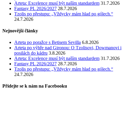
Arteta: Excelence musí být naším standardem
31.7.2026
Fantasy PL 2026/2027
28.7.2026
Tzolis po přestupu: „Vždycky mám hlad po gólech.“
24.7.2026
Nejnovější články
Arteta po poražce s Betisem Sevilla
6.8.2026
Arteta po výhře nad Gironou: O Tzolisovi, Dowmanovi i
posilách do kádru
3.8.2026
Arteta: Excelence musí být naším standardem
31.7.2026
Fantasy PL 2026/2027
28.7.2026
Tzolis po přestupu: „Vždycky mám hlad po gólech.“
24.7.2026
Přidejte se k nám na Facebooku