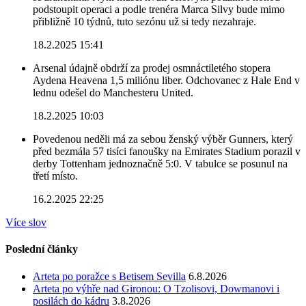
podstoupit operaci a podle trenéra Marca Silvy bude mimo
přibližně 10 týdnů, tuto sezónu už si tedy nezahraje.
18.2.2025 15:41
Arsenal údajně obdrží za prodej osmnáctiletého stopera
Aydena Heavena 1,5 miliónu liber. Odchovanec z Hale End v
lednu odešel do Manchesteru United.
18.2.2025 10:03
Povedenou neděli má za sebou ženský výběr Gunners, který
před bezmála 57 tisíci fanoušky na Emirates Stadium porazil v
derby Tottenham jednoznačně 5:0. V tabulce se posunul na
třetí místo.
16.2.2025 22:25
Více slov
Poslední články
Arteta po poražce s Betisem Sevilla
6.8.2026
Arteta po výhře nad Gironou: O Tzolisovi, Dowmanovi i
posilách do kádru
3.8.2026