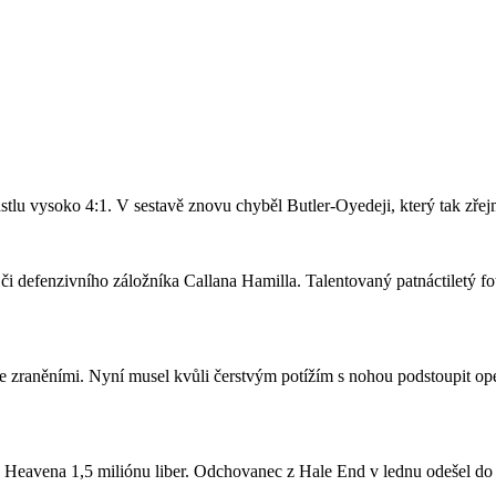
stlu vysoko 4:1. V sestavě znovu chyběl Butler-Oyedeji, který tak zře
či defenzivního záložníka Callana Hamilla. Talentovaný patnáctiletý fo
se zraněními. Nyní musel kvůli čerstvým potížím s nohou podstoupit ope
a Heavena 1,5 miliónu liber. Odchovanec z Hale End v lednu odešel d