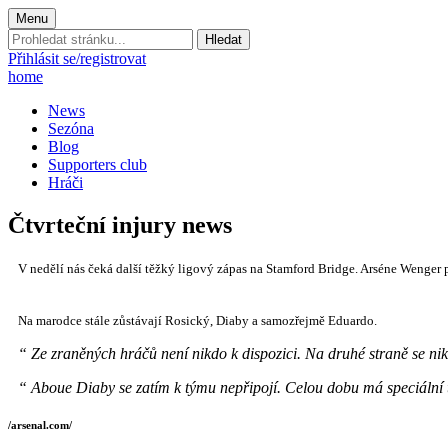
Menu
Prohledat
stránku:
Přihlásit se/registrovat
home
News
Sezóna
Blog
Supporters club
Hráči
Čtvrteční injury news
V nedělí nás čeká další těžký ligový zápas na Stamford Bridge. Arséne Wenger 
Na marodce stále zůstávají Rosický, Diaby a samozřejmě Eduardo.
“ Ze zraněných hráčů není nikdo k dispozici. Na druhé straně se ni
“ Aboue Diaby se zatím k týmu nepřipojí. Celou dobu má speciální t
/arsenal.com/