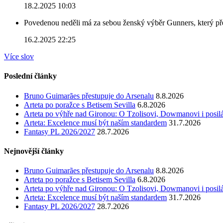
18.2.2025 10:03
Povedenou neděli má za sebou ženský výběr Gunners, který před
16.2.2025 22:25
Více slov
Poslední články
Bruno Guimarães přestupuje do Arsenalu
8.8.2026
Arteta po poražce s Betisem Sevilla
6.8.2026
Arteta po výhře nad Gironou: O Tzolisovi, Dowmanovi i posil
Arteta: Excelence musí být naším standardem
31.7.2026
Fantasy PL 2026/2027
28.7.2026
Nejnovější články
Bruno Guimarães přestupuje do Arsenalu
8.8.2026
Arteta po poražce s Betisem Sevilla
6.8.2026
Arteta po výhře nad Gironou: O Tzolisovi, Dowmanovi i posil
Arteta: Excelence musí být naším standardem
31.7.2026
Fantasy PL 2026/2027
28.7.2026