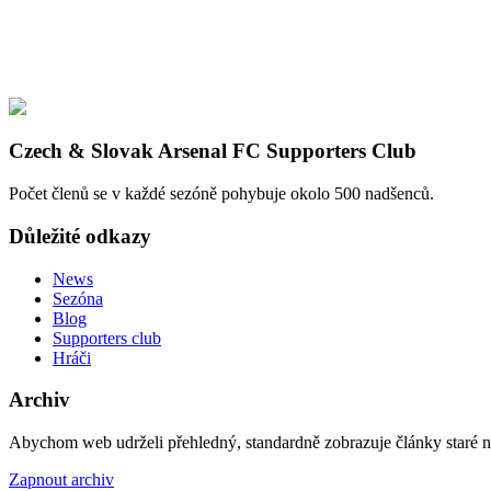
Czech & Slovak Arsenal FC Supporters Club
Počet členů se v každé sezóně pohybuje okolo 500 nadšenců.
Důležité odkazy
News
Sezóna
Blog
Supporters club
Hráči
Archiv
Abychom web udrželi přehledný, standardně zobrazuje články staré na
Zapnout archiv