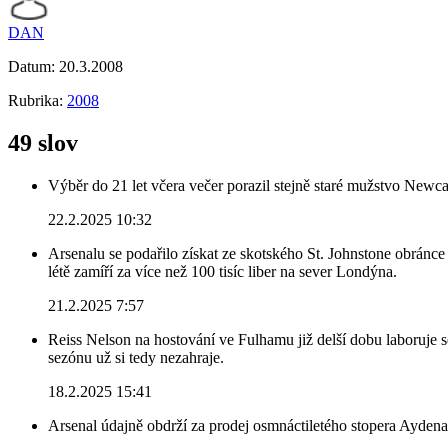
DAN
Datum:
20.3.2008
Rubrika:
2008
49 slov
Výběr do 21 let včera večer porazil stejně staré mužstvo Newca
22.2.2025 10:32
Arsenalu se podařilo získat ze skotského St. Johnstone obránce 
létě zamíří za více než 100 tisíc liber na sever Londýna.
21.2.2025 7:57
Reiss Nelson na hostování ve Fulhamu již delší dobu laboruje 
sezónu už si tedy nezahraje.
18.2.2025 15:41
Arsenal údajně obdrží za prodej osmnáctiletého stopera Ayden