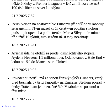
některé kluby z Premier League a v létě zamíří za více než
100 tisíc liber na sever Londýna.
21.2.2025 7:57
Reiss Nelson na hostování ve Fulhamu již delší dobu laboruje
se zraněními. Nyní musel kvůli čerstvým potížím s nohou
podstoupit operaci a podle trenéra Marca Silvy bude mimo
přibližně 10 týdnů, tuto sezónu už si tedy nezahraje.
18.2.2025 15:41
Arsenal údajně obdrží za prodej osmnáctiletého stopera
Aydena Heavena 1,5 miliónu liber. Odchovanec z Hale End v
lednu odešel do Manchesteru United.
18.2.2025 10:03
Povedenou neděli má za sebou ženský výběr Gunners, který
před bezmála 57 tisíci fanoušky na Emirates Stadium porazil v
derby Tottenham jednoznačně 5:0. V tabulce se posunul na
třetí místo.
16.2.2025 22:25