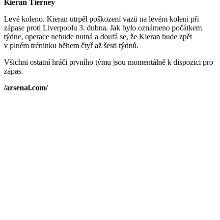
Kieran Tierney
Levé koleno. Kieran utrpěl poškození vazů na levém koleni při
zápase proti Liverpoolu 3. dubna. Jak bylo oznámeno počátkem
týdne, operace nebude nutná a doufá se, že Kieran bude zpět
v plném tréninku během čtyř až šesti týdnů.
Všichni ostatní hráči prvního týmu jsou momentálně k dispozici pro
zápas.
/arsenal.com/