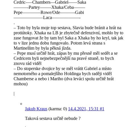
Cedric—–Chambers—Gabriel——Saka
———-Partey——–Xhaka/Ceba——–
Pepe————Rowe/Ode———-Gabi
——————–Laca——————-
.
– Toto by byla moje top sestava, Slavia bude bránit a hrát na
protiútoky. Xhaka na LB je zbytečně defenzivní, mohlo by to
zase fungovat že by tam byl Saka a Xhaka by ho kryl, tak jak
to v lize jednu dobu fungovalo. Potom levá strana s
Martinellim by byla pěkná jízda.
– Pepe musí určitě hrát, zápas by mu přesně měl sedět a se
Cedricem byli nejnebezpečnější na pravé straně, to bych
znovu rád viděl
– Do stoperske dvojice by se měl vrátit Gabriel a místo
nemotorného a pomalejšího Holdinga bych raději viděl
Chamberse a nebo i Mariho (dva leváci spolu určitě hrát
mohou)
|
Jakub Kraus
(karma: 0)
14.4.2021, 15:31
#1
Taková sestava určitě nebude ?