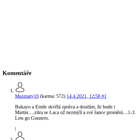
Komentáře
Maxmaty10
(karma: 572)
14.4.2021, 12:58
#1
Bukayo a Emile skvělá zpráva a doufám, že bude i
Martin….zítra se Laca už nezmýlí a své šance promění…1-3.
Lets go Gunners.
|