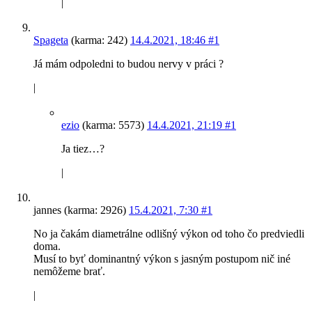
|
Spageta
(karma: 242)
14.4.2021, 18:46
#1
Já mám odpoledni to budou nervy v práci ?
|
ezio
(karma: 5573)
14.4.2021, 21:19
#1
Ja tiez…?
|
jannes (karma: 2926)
15.4.2021, 7:30
#1
No ja čakám diametrálne odlišný výkon od toho čo predviedli
doma.
Musí to byť dominantný výkon s jasným postupom nič iné
nemôžeme brať.
|