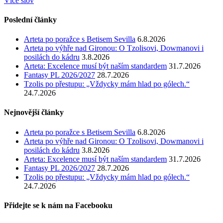
Více slov
Poslední články
Arteta po poražce s Betisem Sevilla
6.8.2026
Arteta po výhře nad Gironou: O Tzolisovi, Dowmanovi i
posilách do kádru
3.8.2026
Arteta: Excelence musí být naším standardem
31.7.2026
Fantasy PL 2026/2027
28.7.2026
Tzolis po přestupu: „Vždycky mám hlad po gólech.“
24.7.2026
Nejnovější články
Arteta po poražce s Betisem Sevilla
6.8.2026
Arteta po výhře nad Gironou: O Tzolisovi, Dowmanovi i
posilách do kádru
3.8.2026
Arteta: Excelence musí být naším standardem
31.7.2026
Fantasy PL 2026/2027
28.7.2026
Tzolis po přestupu: „Vždycky mám hlad po gólech.“
24.7.2026
Přidejte se k nám na Facebooku