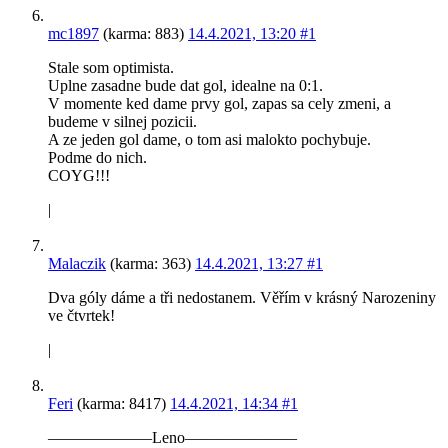
mc1897
(karma: 883)
14.4.2021, 13:20
#1
Stale som optimista.
Uplne zasadne bude dat gol, idealne na 0:1.
V momente ked dame prvy gol, zapas sa cely zmeni, a
budeme v silnej pozicii.
A ze jeden gol dame, o tom asi malokto pochybuje.
Podme do nich.
COYG!!!
|
Malaczik
(karma: 363)
14.4.2021, 13:27
#1
Dva góly dáme a tři nedostanem. Věřím v krásný Narozeniny
ve čtvrtek!
|
Feri
(karma: 8417)
14.4.2021, 14:34
#1
——————–Leno———————