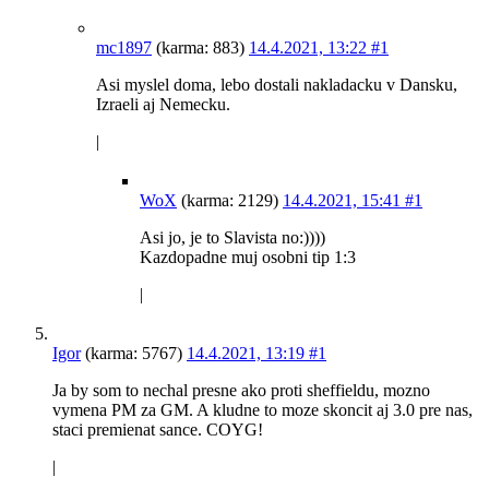
mc1897
(karma: 883)
14.4.2021, 13:22
#1
Asi myslel doma, lebo dostali nakladacku v Dansku,
Izraeli aj Nemecku.
|
WoX
(karma: 2129)
14.4.2021, 15:41
#1
Asi jo, je to Slavista no:))))
Kazdopadne muj osobni tip 1:3
|
Igor
(karma: 5767)
14.4.2021, 13:19
#1
Ja by som to nechal presne ako proti sheffieldu, mozno
vymena PM za GM. A kludne to moze skoncit aj 3.0 pre nas,
staci premienat sance. COYG!
|