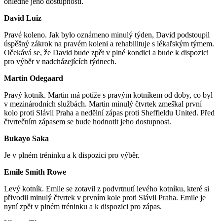
ohledně jeho dostupnosti.
David Luiz
Pravé koleno. Jak bylo oznámeno minulý týden, David podstoupil
úspěšný zákrok na pravém koleni a rehabilituje s lékařským týmem.
Očekává se, že David bude zpět v plné kondici a bude k dispozici
pro výběr v nadcházejících týdnech.
Martin Odegaard
Pravý kotník. Martin má potíže s pravým kotníkem od doby, co byl
v mezinárodních službách. Martin minulý čtvrtek zmeškal první
kolo proti Slávii Praha a nedělní zápas proti Sheffieldu United. Před
čtvrtečním zápasem se bude hodnotit jeho dostupnost.
Bukayo Saka
Je v plném tréninku a k dispozici pro výběr.
Emile Smith Rowe
Levý kotník. Emile se zotavil z podvrtnutí levého kotníku, které si
přivodil minulý čtvrtek v prvním kole proti Slávii Praha. Emile je
nyní zpět v plném tréninku a k dispozici pro zápas.