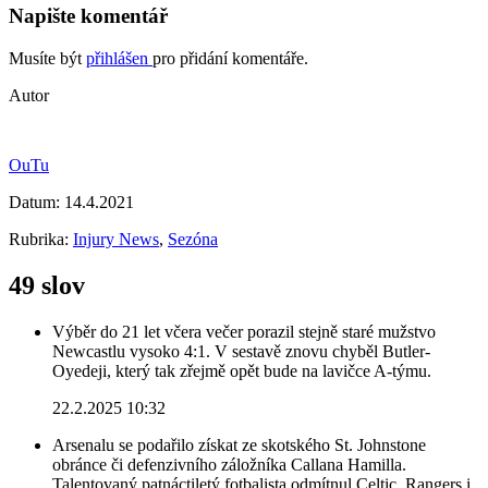
Napište komentář
Musíte být
přihlášen
pro přidání komentáře.
Autor
OuTu
Datum:
14.4.2021
Rubrika:
Injury News
,
Sezóna
49 slov
Výběr do 21 let včera večer porazil stejně staré mužstvo
Newcastlu vysoko 4:1. V sestavě znovu chyběl Butler-
Oyedeji, který tak zřejmě opět bude na lavičce A-týmu.
22.2.2025 10:32
Arsenalu se podařilo získat ze skotského St. Johnstone
obránce či defenzivního záložníka Callana Hamilla.
Talentovaný patnáctiletý fotbalista odmítnul Celtic, Rangers i