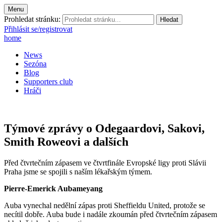
Menu
Prohledat stránku:
Přihlásit se/registrovat
home
News
Sezóna
Blog
Supporters club
Hráči
Týmové zprávy o Odegaardovi, Sakovi,
Smith Roweovi a dalších
Před čtvrtečním zápasem ve čtvrtfinále Evropské ligy proti Slávii
Praha jsme se spojili s naším lékařským týmem.
Pierre-Emerick Aubameyang
Auba vynechal nedělní zápas proti Sheffieldu United, protože se
necítil dobře. Auba bude i nadále zkoumán před čtvrtečním zápasem