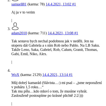
samuell81
(karma: 78)
14.4.2021, 13:02
#1
Aj ja v to verim
|
adam2010
(karma: 711)
14.4.2021, 13:08
#1
Tak sestavu bych nechal podobnou jak v neděli. Jen na
stoperu dát Gabriela a s ním Rob nebo Pablo. Na LB Saku.
Takže Leno, Saka, Gabriel, Rob, Calum, Granit, Thomas,
Gabi, Emil, Niko, Alex.
|
WoX
(karma: 2129)
14.4.2021, 13:14
#1
Můj dobrý kamarád (Slávista…:) mi psal – „jsme neporažení
v poháru 1,5 roku…“
Tak mu píšu…kdo mluví o tom, že musíme vyhrát.
Zaslouženě postoupíme po krásné plichtě 2:2:)))
|