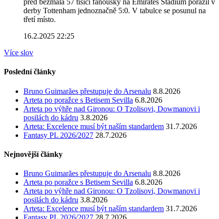
před bezmála 57 tisíci fanoušky na Emirates Stadium porazil v
derby Tottenham jednoznačně 5:0. V tabulce se posunul na
třetí místo.
16.2.2025 22:25
Více slov
Poslední články
Bruno Guimarães přestupuje do Arsenalu
8.8.2026
Arteta po poražce s Betisem Sevilla
6.8.2026
Arteta po výhře nad Gironou: O Tzolisovi, Dowmanovi i
posilách do kádru
3.8.2026
Arteta: Excelence musí být naším standardem
31.7.2026
Fantasy PL 2026/2027
28.7.2026
Nejnovější články
Bruno Guimarães přestupuje do Arsenalu
8.8.2026
Arteta po poražce s Betisem Sevilla
6.8.2026
Arteta po výhře nad Gironou: O Tzolisovi, Dowmanovi i
posilách do kádru
3.8.2026
Arteta: Excelence musí být naším standardem
31.7.2026
Fantasy PL 2026/2027
28.7.2026