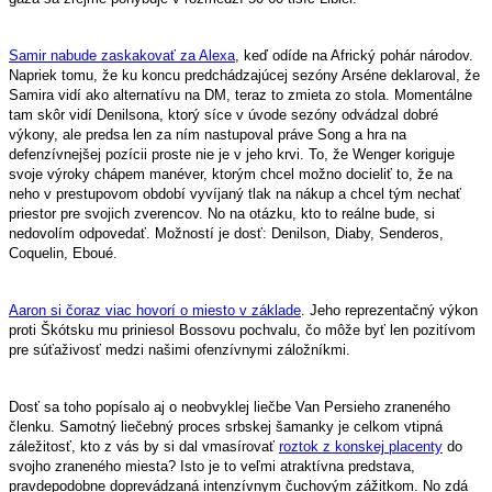
Samir nabude zaskakovať za Alexa
, keď odíde na Africký pohár národov.
Napriek tomu, že ku koncu predchádzajúcej sezóny Arséne deklaroval, že
Samira vidí ako alternatívu na DM, teraz to zmieta zo stola. Momentálne
tam skôr vidí Denilsona, ktorý síce v úvode sezóny odvádzal dobré
výkony, ale predsa len za ním nastupoval práve Song a hra na
defenzívnejšej pozícii proste nie je v jeho krvi. To, že Wenger koriguje
svoje výroky chápem manéver, ktorým chcel možno docieliť to, že na
neho v prestupovom období vyvíjaný tlak na nákup a chcel tým nechať
priestor pre svojich zverencov. No na otázku, kto to reálne bude, si
nedovolím odpovedať. Možností je dosť: Denilson, Diaby, Senderos,
Coquelin, Eboué.
Aaron si čoraz viac hovorí o miesto v základe
. Jeho reprezentačný výkon
proti Škótsku mu priniesol Bossovu pochvalu, čo môže byť len pozitívom
pre súťaživosť medzi našimi ofenzívnymi záložníkmi.
Dosť sa toho popísalo aj o neobvyklej liečbe Van Persieho zraneného
členku. Samotný liečebný proces srbskej šamanky je celkom vtipná
záležitosť, kto z vás by si dal vmasírovať
roztok z konskej placenty
do
svojho zraneného miesta? Isto je to veľmi atraktívna predstava,
pravdepodobne doprevádzaná intenzívnym čuchovým zážitkom. No zdá