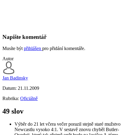
Napište komentář
Musíte být
přihlášen
pro přidání komentáře.
Autor
Jan Badinsky
Datum:
21.11.2009
Rubrika:
Oficiálně
49 slov
Výběr do 21 let včera večer porazil stejně staré mužstvo
Newcastlu vysoko 4:1. V sestavě znovu chyběl Butler-
Oyedeji, který tak zřejmě opět bude na lavičce A-týmu.