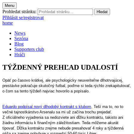
Menu
Prohledat stránku:
Přihlásit se/registrovat
home
News
Sezóna
Blog
Supporters club
Hráči
TÝŽDENNÝ PREHĽAD UDALOSTÍ
Opäť po časovo krátkej, ale psychologicky neuveriteľne dlhotrvajúcej,
prestávke pokračuje skutočný futbal, poďme si teda rýchlo zrekapitulovať,
o čom sa tento týždeň najviac hovorilo a popísalo.
Eduardo podpísal nový dlhodobý kontrakt s klubom
. Teší ma to, no to
večné tajnostkárstvo Arsenalu sa mi už začína trochu prejedať.
Z oficiálneho vyjadrenia sa nedozviete ani dĺžku kontraktu, takisto ani
žiadnu informáciu k finančným záležitostiam. Teda môžeme akurát
tipovať. Dĺžka kontraktu zrejme nebude presahovať 4 roky a týždenná
gáža sa zrejme pohybuje v rozmedzí 50-60 tisíc Libier.