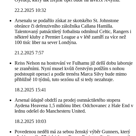
22.2.2025 10:32
Arsenalu se podařilo získat ze skotského St. Johnstone
obránce či defenzivního záložníka Callana Hamilla.
Talentovaný patnáctiletý fotbalista odmítnul Celtic, Rangers i
některé kluby z Premier League a v létě zamíří za více než
100 tisíc liber na sever Londýna.
21.2.2025 7:57
Reiss Nelson na hostování ve Fulhamu již delší dobu laboruje
se zraněními. Nyní musel kvůli čerstvým potížím s nohou
podstoupit operaci a podle trenéra Marca Silvy bude mimo
přibližně 10 týdnů, tuto sezónu už si tedy nezahraje.
18.2.2025 15:41
Arsenal údajně obdrží za prodej osmnáctiletého stopera
Aydena Heavena 1,5 miliónu liber. Odchovanec z Hale End v
lednu odešel do Manchesteru United.
18.2.2025 10:03
Povedenou neděli má za sebou ženský výběr Gunners, který