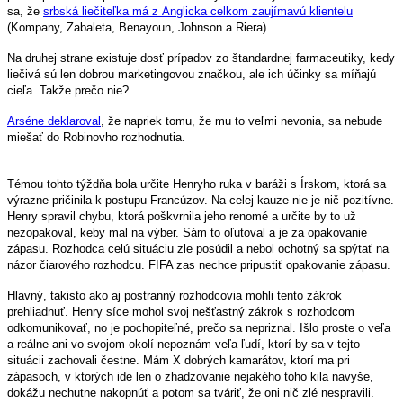
sa, že
srbská liečiteľka má z Anglicka celkom zaujímavú klientelu
(Kompany, Zabaleta, Benayoun, Johnson a Riera).
Na druhej strane existuje dosť prípadov zo štandardnej farmaceutiky, kedy
liečivá sú len dobrou marketingovou značkou, ale ich účinky sa míňajú
cieľa. Takže prečo nie?
Arséne deklaroval
, že napriek tomu, že mu to veľmi nevonia, sa nebude
miešať do Robinovho rozhodnutia.
Témou tohto týždňa bola určite Henryho ruka v baráži s Írskom, ktorá sa
výrazne pričinila k postupu Francúzov. Na celej kauze nie je nič pozitívne.
Henry spravil chybu, ktorá poškvrnila jeho renomé a určite by to už
nezopakoval, keby mal na výber. Sám to oľutoval a je za opakovanie
zápasu. Rozhodca celú situáciu zle posúdil a nebol ochotný sa spýtať na
názor čiarového rozhodcu. FIFA zas nechce pripustiť opakovanie zápasu.
Hlavný, takisto ako aj postranný rozhodcovia mohli tento zákrok
prehliadnuť. Henry síce mohol svoj nešťastný zákrok s rozhodcom
odkomunikovať, no je pochopiteľné, prečo sa nepriznal. Išlo proste o veľa
a reálne ani vo svojom okolí nepoznám veľa ľudí, ktorí by sa v tejto
situácii zachovali čestne. Mám X dobrých kamarátov, ktorí ma pri
zápasoch, v ktorých ide len o zhadzovanie nejakého toho kila navyše,
dokážu nechutne nakopnúť a potom sa tváriť, že oni nič zlé nespravili.