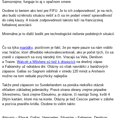
Samozrejme, funguje to aj v opačnom smere.
Osobne to beriem ako test pre FIFU. Je to ich zodpovednosť, je na nich,
ako budú vzniknutú situáciu riešiť a či sa im podarí vniesť spravodlivosť
do celej kauzy. A kúsok zodpovednosti takisto leží na francúzskej
futbalovej asociácii.
Minimálne je to ďalší bodík pre technologické riešenie podobných situácií.
Čo sa týka
maródky
, pozitívom je fakt, že po repre pauze sa nám vrátilo
viac hráčov, ktorí dlhodobo rekonvalescentovali, ako je počet tých, čo sa
zranili v zápasoch sa svoj národný tím. Vracajú sa Vela, Denilson
a Traore.
Walcott a Wilshere sú tiež k dispozícii
na dnešný zápas
a Fabiansky už odratáva dni. Otázny sú však navrátilci z barážových
zápasov. Gallas so Sagnom odohrali v stredu 120 minút a Arshavin
možno na tom nebude psychicky najlepšie.
Takže pred zápasom so Sunderlandom sa ponúka niekoľko otázok
ohľadom základnej jedenástky. Pravá strana obrany zrejme pripadne
Silvestremu, ľavá zrejme Ebouému, je otázne, či nastúpi Song, kvôli 4
žltým kartám, ktoré má na konte. Otázny je tiež Cescov partner v zálohe
a pozícia pravého krídla. Osobne to vidím takto:
Almunia – Eboué, Gallas, Vermaelen, Silvestre – Fabregas, Denilson,