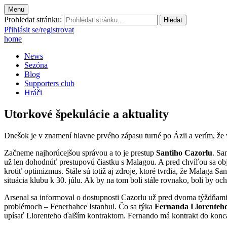
Menu
Prohledat stránku:
Přihlásit se/registrovat
home
News
Sezóna
Blog
Supporters club
Hráči
Utorkové špekulácie a aktuality
Dnešok je v znamení hlavne prvého zápasu turné po Ázii a verím, že
Začneme najhorúcejšou správou a to je prestup
Santiho Cazorlu
. Sa
už len dohodnúť prestupovú čiastku s Malagou. A pred chvíľou sa objav
krotiť optimizmus. Stále sú totiž aj zdroje, ktoré tvrdia, že Malaga 
situácia klubu k 30. júlu. Ak by na tom boli stále rovnako, boli by o
Arsenal sa informoval o dostupnosti Cazorlu už pred dvoma týždňami
problémoch – Fenerbahce Istanbul. Čo sa týka
Fernanda Llorenteh
upísať Llorenteho ďalším kontraktom. Fernando má kontrakt do konc