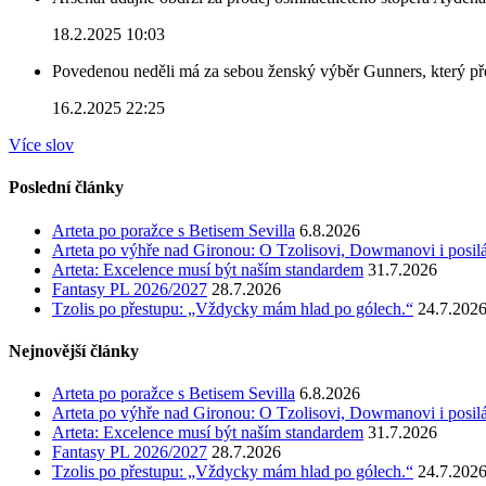
18.2.2025 10:03
Povedenou neděli má za sebou ženský výběr Gunners, který před
16.2.2025 22:25
Více slov
Poslední články
Arteta po poražce s Betisem Sevilla
6.8.2026
Arteta po výhře nad Gironou: O Tzolisovi, Dowmanovi i posil
Arteta: Excelence musí být naším standardem
31.7.2026
Fantasy PL 2026/2027
28.7.2026
Tzolis po přestupu: „Vždycky mám hlad po gólech.“
24.7.202
Nejnovější články
Arteta po poražce s Betisem Sevilla
6.8.2026
Arteta po výhře nad Gironou: O Tzolisovi, Dowmanovi i posil
Arteta: Excelence musí být naším standardem
31.7.2026
Fantasy PL 2026/2027
28.7.2026
Tzolis po přestupu: „Vždycky mám hlad po gólech.“
24.7.202