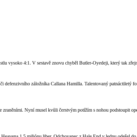
stlu vysoko 4:1. V sestavě znovu chyběl Butler-Oyedeji, který tak zře
či defenzivního záložníka Callana Hamilla. Talentovaný patnáctiletý fo
se zraněními. Nyní musel kvůli čerstvým potížím s nohou podstoupit ope
a Heavena 1,5 miliónu liber. Odchovanec z Hale End v lednu odešel d