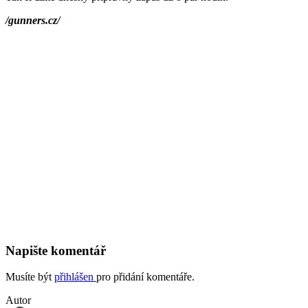
/gunners.cz/
Napište komentář
Musíte být
přihlášen
pro přidání komentáře.
Autor