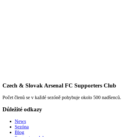
Czech & Slovak Arsenal FC Supporters Club
Počet členů se v každé sezóně pohybuje okolo 500 nadšenců.
Důležité odkazy
News
Sezóna
Blog