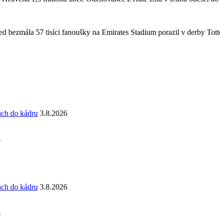
 bezmála 57 tisíci fanoušky na Emirates Stadium porazil v derby Totte
ách do kádru
3.8.2026
6
ách do kádru
3.8.2026
6