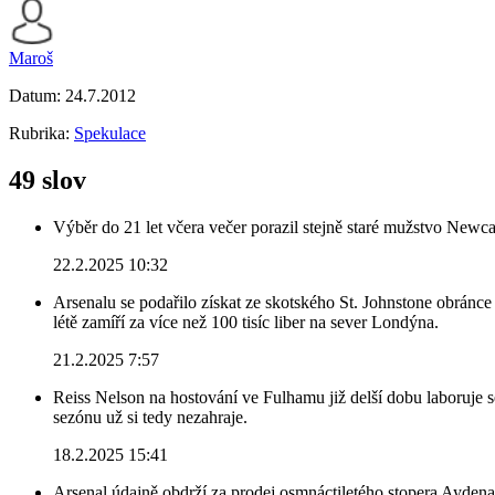
Maroš
Datum:
24.7.2012
Rubrika:
Spekulace
49 slov
Výběr do 21 let včera večer porazil stejně staré mužstvo Newca
22.2.2025 10:32
Arsenalu se podařilo získat ze skotského St. Johnstone obránce 
létě zamíří za více než 100 tisíc liber na sever Londýna.
21.2.2025 7:57
Reiss Nelson na hostování ve Fulhamu již delší dobu laboruje 
sezónu už si tedy nezahraje.
18.2.2025 15:41
Arsenal údajně obdrží za prodej osmnáctiletého stopera Ayden