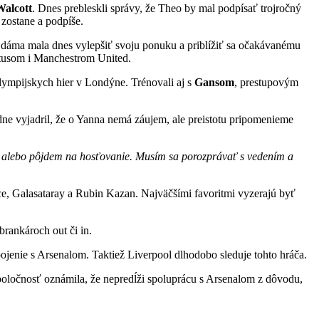
alcott
. Dnes prebleskli správy, že Theo by mal podpísať trojročný
 zostane a podpíše.
á dáma mala dnes vylepšiť svoju ponuku a priblížiť sa očakávanému
entusom i Manchestrom United.
 olympijskych hier v Londýne. Trénovali aj s
Gansom
, prestupovým
edne vyjadril, že o Yanna nemá záujem, ale preistotu pripomenieme
alebo pôjdem na hosťovanie. Musím sa porozprávať s vedením a
ce, Galasataray a Rubin Kazan. Najväčšími favoritmi vyzerajú byť
brankároch out či in.
pojenie s Arsenalom. Taktiež Liverpool dlhodobo sleduje tohto hráča.
poločnosť oznámila, že nepredĺži spoluprácu s Arsenalom z dôvodu,