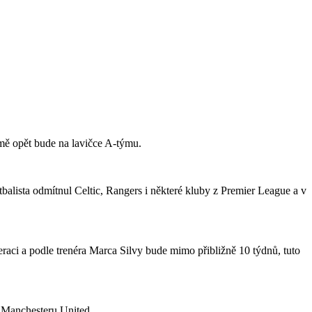
jmě opět bude na lavičce A-týmu.
tbalista odmítnul Celtic, Rangers i některé kluby z Premier League a v
raci a podle trenéra Marca Silvy bude mimo přibližně 10 týdnů, tuto
o Manchesteru United.