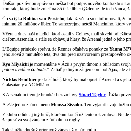
Ďalšou pozitívnou správou dneška bol podpis nového kontraktu s L
kontrakt, ktorý bude znieť na 85 tisíc libier týždenne. Je teda šanc
Čo sa týka
Robina
van Persieho
, tak už včera sme informovali, že
minimu 20 miliónov libier. To samozrejme neteší Manciniho, ktorý vy
Včera a dnes naši mladíci, ktorí ostali v Colney, mali skvelú príleži
cieľom Arsenalu, a stále sa objavujú hlasy, že Arsenal jedná o jeho pr
L’Equipe prinieslo správu, že Rennes očakáva ponuky za
Yanna M’V
jeho slová z minulého leta, dva dni pred uzatvorením prestupového o
Ryo Miyaichi
je momentálne v Ázii s prvým tímom a ohľadom svojho
potom uvidíme čo bude.“
Zatiaľ jediným záujemcom bol Ajax, ale z t
Nicklas Bendtner
je ďalší hráč, ktorý by mal opustiť Arsenal a s j
Galasataray a AC Miláno.
S Arsenalom trénuje brankár bez zmluvy
Stuart Taylor
. Ťažko poved
A ešte jedno známe meno
Moussa Sissoko
. Ten vyjadril svoju túžbu
Z klubu odíde aj iný hráč, ktorému končí už tento rok zmluva. Nejde 
že presúva svoj záujem z futbalu na rugby.
Tak si užite dnešný prípravný zápas už o pár hodín.