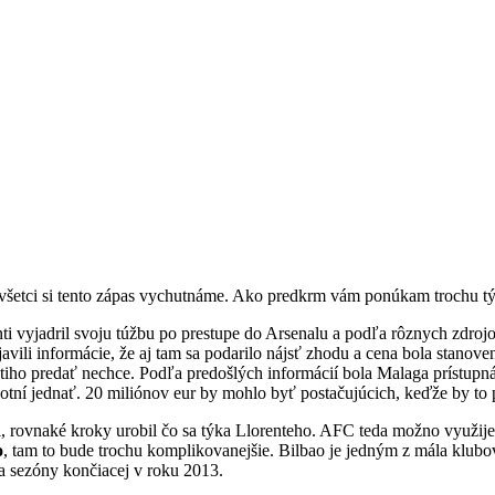
 všetci si tento zápas vychutnáme. Ako predkrm vám ponúkam trochu týc
nti vyjadril svoju túžbu po prestupe do Arsenalu a podľa rôznych zdr
ili informácie, že aj tam sa podarilo nájsť zhodu a cena bola stanoven
Santiho predať nechce. Podľa predošlých informácií bola Malaga prístupn
chotní jednať. 20 miliónov eur by mohlo byť postačujúcich, keďže by to 
, rovnaké kroky urobil čo sa týka Llorenteho. AFC teda možno využije
o
, tam to bude trochu komplikovanejšie. Bilbao je jedným z mála klubov
a sezóny končiacej v roku 2013.