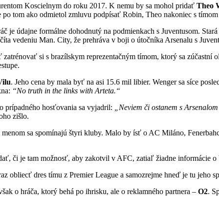
aurentom Koscielnym do roku 2017. K nemu by sa mohol pridať
Theo W
a, že po tom ako odmietol zmluvu podpísať Robin, Theo nakoniec s tímom
 hráč je údajne formálne dohodnutý na podmienkach s Juventusom. Star
číta vedeniu Man. City, že prehráva v boji o útočníka Arsenalu s Juv
tosť zatrénovať si s brazílskym reprezentačným tímom, ktorý sa zúčastní
estupe.
ilu
. Jeho cena by mala byť na asi 15.6 mil libier. Wenger sa síce posl
kna:
“No truth in the links with Arteta.“
 prípadného hosťovania sa vyjadril:
„Neviem či ostanem s Arsenalom 
oho zišlo.
eho menom sa spomínajú štyri kluby. Malo by ísť o AC Miláno, Fenerbah
ať, či je tam možnosť, aby zakotvil v AFC, zatiaľ žiadne informácie o 
 raz obliecť dres tímu z Premier League a samozrejme hneď je tu jeho s
však o hráča, ktorý behá po ihrisku, ale o reklamného partnera –
O2
. S