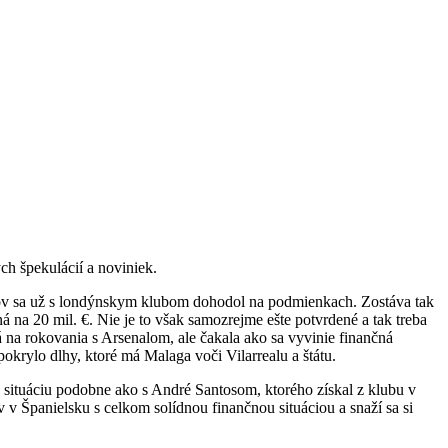
h špekulácií a noviniek.
ojov sa už s londýnskym klubom dohodol na podmienkach. Zostáva tak
á na 20 mil. €. Nie je to však samozrejme ešte potvrdené a tak treba
á na rokovania s Arsenalom, ale čakala ako sa vyvinie finančná
pokrylo dlhy, ktoré má Malaga voči Vilarrealu a štátu.
 situáciu podobne ako s André Santosom, ktorého získal z klubu v
 v Španielsku s celkom solídnou finančnou situáciou a snaží sa si