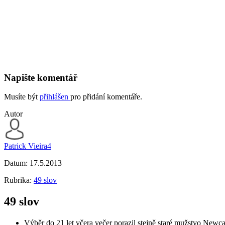
Napište komentář
Musíte být
přihlášen
pro přidání komentáře.
Autor
Patrick Vieira4
Datum:
17.5.2013
Rubrika:
49 slov
49 slov
Výběr do 21 let včera večer porazil stejně staré mužstvo Newca