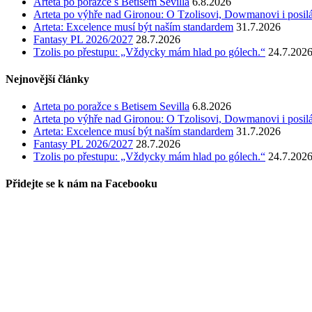
Arteta po poražce s Betisem Sevilla
6.8.2026
Arteta po výhře nad Gironou: O Tzolisovi, Dowmanovi i posil
Arteta: Excelence musí být naším standardem
31.7.2026
Fantasy PL 2026/2027
28.7.2026
Tzolis po přestupu: „Vždycky mám hlad po gólech.“
24.7.202
Nejnovější články
Arteta po poražce s Betisem Sevilla
6.8.2026
Arteta po výhře nad Gironou: O Tzolisovi, Dowmanovi i posil
Arteta: Excelence musí být naším standardem
31.7.2026
Fantasy PL 2026/2027
28.7.2026
Tzolis po přestupu: „Vždycky mám hlad po gólech.“
24.7.202
Přidejte se k nám na Facebooku