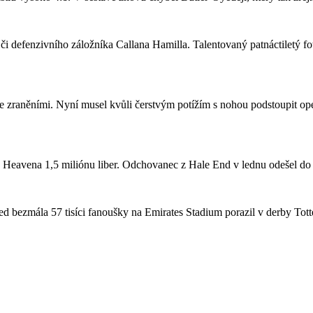
či defenzivního záložníka Callana Hamilla. Talentovaný patnáctiletý fo
se zraněními. Nyní musel kvůli čerstvým potížím s nohou podstoupit ope
a Heavena 1,5 miliónu liber. Odchovanec z Hale End v lednu odešel d
 bezmála 57 tisíci fanoušky na Emirates Stadium porazil v derby Totte