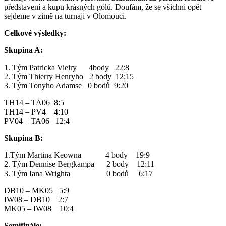
představení a kupu krásných gólů. Doufám, že se všichni opět
sejdeme v zimě na turnaji v Olomouci.
Celkové výsledky:
Skupina A:
1. Tým Patricka Vieiry 4body 22:8
2. Tým Thierry Henryho 2 body 12:15
3. Tým Tonyho Adamse 0 bodů 9:20
TH14 – TA06 8:5
TH14 – PV4 4:10
PV04 – TA06 12:4
Skupina B:
1.Tým Martina Keowna 4 body 19:9
2. Tým Dennise Bergkampa 2 body 12:11
3. Tým Iana Wrighta 0 bodů 6:17
DB10 – MK05 5:9
IW08 – DB10 2:7
MK05 – IW08 10:4
Semifinále: