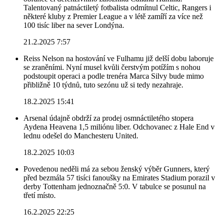
Talentovaný patnáctiletý fotbalista odmítnul Celtic, Rangers i
některé kluby z Premier League a v létě zamíří za více než
100 tisíc liber na sever Londýna.
21.2.2025 7:57
Reiss Nelson na hostování ve Fulhamu již delší dobu laboruje
se zraněními. Nyní musel kvůli čerstvým potížím s nohou
podstoupit operaci a podle trenéra Marca Silvy bude mimo
přibližně 10 týdnů, tuto sezónu už si tedy nezahraje.
18.2.2025 15:41
Arsenal údajně obdrží za prodej osmnáctiletého stopera
Aydena Heavena 1,5 miliónu liber. Odchovanec z Hale End v
lednu odešel do Manchesteru United.
18.2.2025 10:03
Povedenou neděli má za sebou ženský výběr Gunners, který
před bezmála 57 tisíci fanoušky na Emirates Stadium porazil v
derby Tottenham jednoznačně 5:0. V tabulce se posunul na
třetí místo.
16.2.2025 22:25