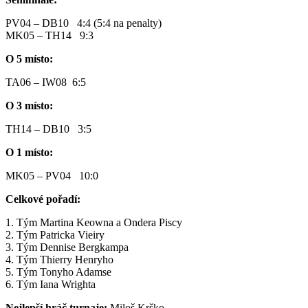
PV04 – DB10 4:4 (5:4 na penalty)
MK05 – TH14 9:3
O 5 místo:
TA06 – IW08 6:5
O 3 místo:
TH14 – DB10 3:5
O 1 místo:
MK05 – PV04 10:0
Celkové pořadí:
1. Tým Martina Keowna a Ondera Piscy
2. Tým Patricka Vieiry
3. Tým Dennise Bergkampa
4. Tým Thierry Henryho
5. Tým Tonyho Adamse
6. Tým Iana Wrighta
Nejlepší hráč turnaje:
Miloš Krško