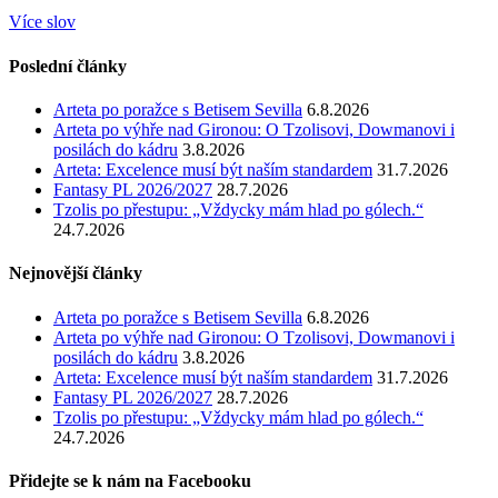
Více slov
Poslední články
Arteta po poražce s Betisem Sevilla
6.8.2026
Arteta po výhře nad Gironou: O Tzolisovi, Dowmanovi i
posilách do kádru
3.8.2026
Arteta: Excelence musí být naším standardem
31.7.2026
Fantasy PL 2026/2027
28.7.2026
Tzolis po přestupu: „Vždycky mám hlad po gólech.“
24.7.2026
Nejnovější články
Arteta po poražce s Betisem Sevilla
6.8.2026
Arteta po výhře nad Gironou: O Tzolisovi, Dowmanovi i
posilách do kádru
3.8.2026
Arteta: Excelence musí být naším standardem
31.7.2026
Fantasy PL 2026/2027
28.7.2026
Tzolis po přestupu: „Vždycky mám hlad po gólech.“
24.7.2026
Přidejte se k nám na Facebooku