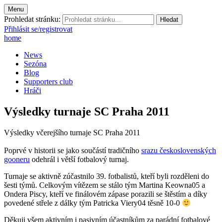
Menu
Prohledat stránku:
Přihlásit se/registrovat
home
News
Sezóna
Blog
Supporters club
Hráči
Výsledky turnaje SC Praha 2011
Výsledky včerejšího turnaje SC Praha 2011
Poprvé v historii se jako součástí tradičního
srazu československých
gooneru
odehrál i větší fotbalový turnaj.
Turnaje se aktivně zúčastnilo 39. fotbalistů, kteří byli rozděleni do
šesti týmů. Celkovým vítězem se stálo tým Martina Keowna05 a
Ondera Piscy, kteří ve finálovém zápase porazili se štěstím a díky
povedené střele z dálky tým Patricka Viery04 těsně 10-0
Děkuji všem aktivním i pasivním účastníkům za parádní fotbalové