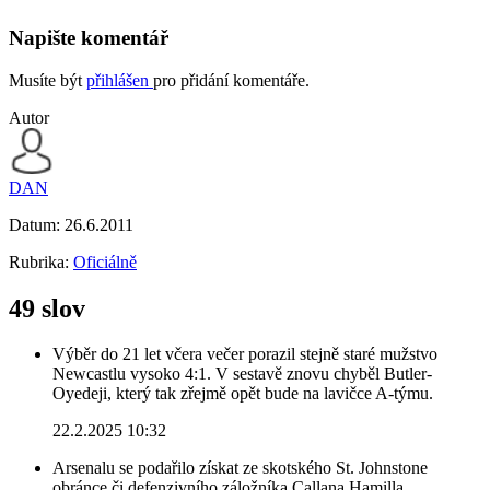
Napište komentář
Musíte být
přihlášen
pro přidání komentáře.
Autor
DAN
Datum:
26.6.2011
Rubrika:
Oficiálně
49 slov
Výběr do 21 let včera večer porazil stejně staré mužstvo
Newcastlu vysoko 4:1. V sestavě znovu chyběl Butler-
Oyedeji, který tak zřejmě opět bude na lavičce A-týmu.
22.2.2025 10:32
Arsenalu se podařilo získat ze skotského St. Johnstone
obránce či defenzivního záložníka Callana Hamilla.