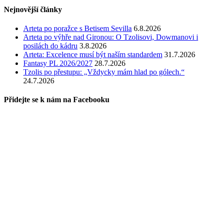
Nejnovější články
Arteta po poražce s Betisem Sevilla
6.8.2026
Arteta po výhře nad Gironou: O Tzolisovi, Dowmanovi i
posilách do kádru
3.8.2026
Arteta: Excelence musí být naším standardem
31.7.2026
Fantasy PL 2026/2027
28.7.2026
Tzolis po přestupu: „Vždycky mám hlad po gólech.“
24.7.2026
Přidejte se k nám na Facebooku