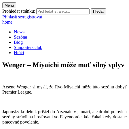
Menu
Prohledat stránku:
Přihlásit se/registrovat
home
News
Sezóna
Blog
Supporters club
Hráči
Wenger – Miyaichi môže mať silný vplyv
Arsène Wenger si myslí, že Ryo Miyaichi môže túto sezónu dobyť
Premier League.
Japonský krídelník prišiel do Arsenalu v januári, ale druhú polovicu
sezóny strávil na hosťovaní vo Feyenoorde, kde čakal kedy dostane
pracovné povolenie.