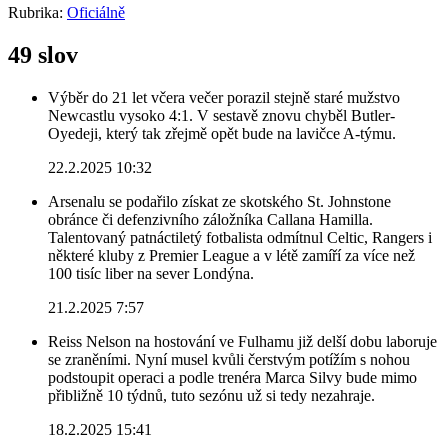
Rubrika:
Oficiálně
49 slov
Výběr do 21 let včera večer porazil stejně staré mužstvo
Newcastlu vysoko 4:1. V sestavě znovu chyběl Butler-
Oyedeji, který tak zřejmě opět bude na lavičce A-týmu.
22.2.2025 10:32
Arsenalu se podařilo získat ze skotského St. Johnstone
obránce či defenzivního záložníka Callana Hamilla.
Talentovaný patnáctiletý fotbalista odmítnul Celtic, Rangers i
některé kluby z Premier League a v létě zamíří za více než
100 tisíc liber na sever Londýna.
21.2.2025 7:57
Reiss Nelson na hostování ve Fulhamu již delší dobu laboruje
se zraněními. Nyní musel kvůli čerstvým potížím s nohou
podstoupit operaci a podle trenéra Marca Silvy bude mimo
přibližně 10 týdnů, tuto sezónu už si tedy nezahraje.
18.2.2025 15:41