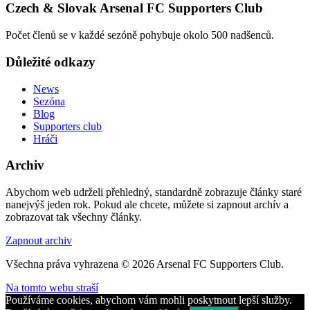
Czech & Slovak Arsenal FC Supporters Club
Počet členů se v každé sezóně pohybuje okolo 500 nadšenců.
Důležité odkazy
News
Sezóna
Blog
Supporters club
Hráči
Archiv
Abychom web udrželi přehledný, standardně zobrazuje články staré
nanejvýš jeden rok. Pokud ale chcete, můžete si zapnout archív a
zobrazovat tak všechny články.
Zapnout archiv
Všechna práva vyhrazena © 2026 Arsenal FC Supporters Club.
Na tomto webu straší
Používáme cookies, abychom vám mohli poskytnout lepší služby.