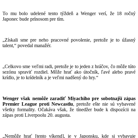
To mu bolo udelené tento týždeň a Wenger verí, že 18 ročný
Japonec bude prínosom pre tím.
„Získali sme pre neho pracovné povolenie, pretože je to úžasný
talent,“ povedal manažér.
„Celkovo sme veľmi radi, pretože je to jeden z hráčov, čo môže túto
sezónu spraviť rozdiel. Môže hrať ako útočník, ľavé alebo pravé
krídlo, je to krídelník a je veľmi nadšený do hry.“
Wenger však nemôže zaradiť Miyachiho pre sobotnajší zápas
Premier League proti Newcastlu
, pretože ešte nie sú vybavené
všetky formality. Očakáva však, že tínedžer bude k dispozícii na
zápas proti Liverpoolu 20. augusta.
„Nemôže hrať [tento víkend], je v Japonsku, kde si vybavuje