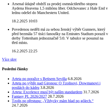
Arsenal údajně obdrží za prodej osmnáctiletého stopera
Aydena Heavena 1,5 miliónu liber. Odchovanec z Hale End v
lednu odešel do Manchesteru United.
18.2.2025 10:03
Povedenou neděli má za sebou ženský výběr Gunners, který
před bezmála 57 tisíci fanoušky na Emirates Stadium porazil v
derby Tottenham jednoznačně 5:0. V tabulce se posunul na
třetí místo.
16.2.2025 22:25
Více slov
Poslední články
Arteta po poražce s Betisem Sevilla
6.8.2026
Arteta po výhře nad Gironou: O Tzolisovi, Dowmanovi i
posilách do kádru
3.8.2026
Arteta: Excelence musí být naším standardem
31.7.2026
Fantasy PL 2026/2027
28.7.2026
Tzolis po přestupu: „Vždycky mám hlad po gólech.“
24.7.2026