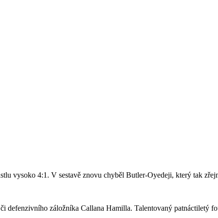
stlu vysoko 4:1. V sestavě znovu chyběl Butler-Oyedeji, který tak zře
či defenzivního záložníka Callana Hamilla. Talentovaný patnáctiletý fo