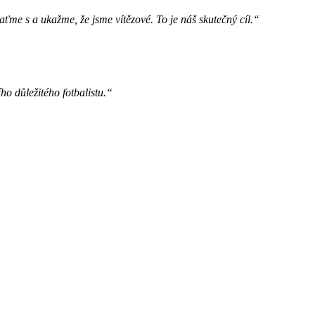
ťme s a ukažme, že jsme vítězové. To je náš skutečný cíl.“
ho důležitého fotbalistu.“