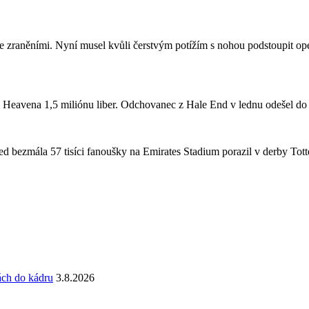
se zraněními. Nyní musel kvůli čerstvým potížím s nohou podstoupit ope
a Heavena 1,5 miliónu liber. Odchovanec z Hale End v lednu odešel d
 bezmála 57 tisíci fanoušky na Emirates Stadium porazil v derby Totte
ách do kádru
3.8.2026