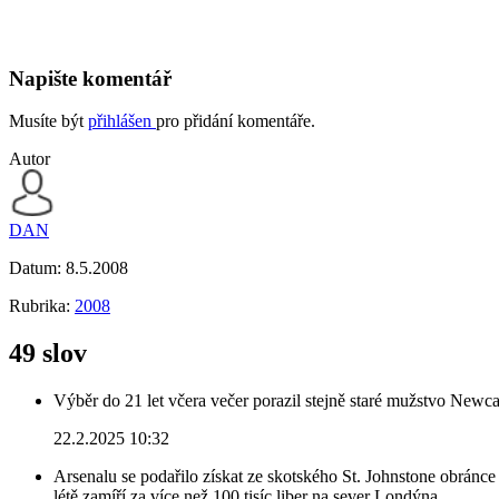
Napište komentář
Musíte být
přihlášen
pro přidání komentáře.
Autor
DAN
Datum:
8.5.2008
Rubrika:
2008
49 slov
Výběr do 21 let včera večer porazil stejně staré mužstvo Newca
22.2.2025 10:32
Arsenalu se podařilo získat ze skotského St. Johnstone obránce 
létě zamíří za více než 100 tisíc liber na sever Londýna.