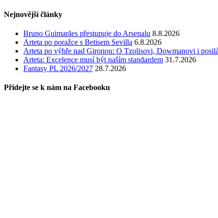
Nejnovější články
Bruno Guimarães přestupuje do Arsenalu
8.8.2026
Arteta po poražce s Betisem Sevilla
6.8.2026
Arteta po výhře nad Gironou: O Tzolisovi, Dowmanovi i posil
Arteta: Excelence musí být naším standardem
31.7.2026
Fantasy PL 2026/2027
28.7.2026
Přidejte se k nám na Facebooku