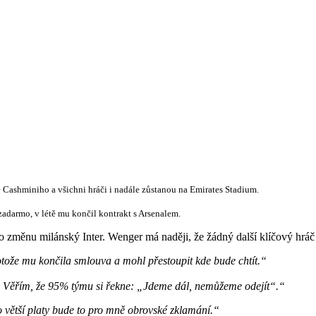
 Cashminiho a všichni hráči i nadále zůstanou na Emirates Stadium.
darmo, v létě mu končil kontrakt s Arsenalem.
 změnu milánský Inter. Wenger má naději, že žádný další klíčový hráč 
rotože mu končila smlouva a mohl přestoupit kde bude chtít.“
ní. Věřím, že 95% týmu si řekne: „Jdeme dál, nemůžeme odejít“.“
ro větší platy bude to pro mně obrovské zklamání.“