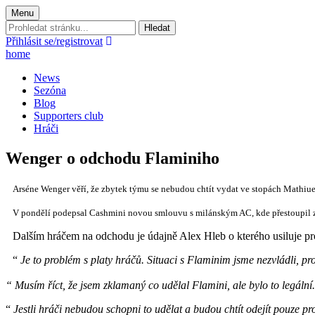
Menu
Prohledat
stránku:
Přihlásit se/registrovat
home
News
Sezóna
Blog
Supporters club
Hráči
Wenger o odchodu Flaminiho
Arséne Wenger věří, že zbytek týmu se nebudou chtít vydat ve stopách Mathiue
V pondělí podepsal Cashmini novou smlouvu s milánským AC, kde přestoupil za
Dalším hráčem na odchodu je údajně Alex Hleb o kterého usiluje pro
“
Je to problém s platy hráčů. Situaci s Flaminim jsme nezvládli, p
“ Musím říct, že jsem zklamaný co udělal Flamini, ale bylo to legál
“
Jestli hráči nebudou schopni to udělat a budou chtít odejít pouze p