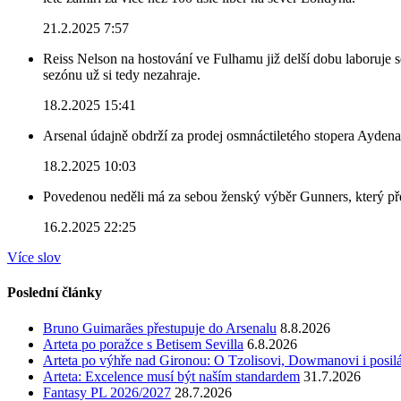
21.2.2025 7:57
Reiss Nelson na hostování ve Fulhamu již delší dobu laboruje 
sezónu už si tedy nezahraje.
18.2.2025 15:41
Arsenal údajně obdrží za prodej osmnáctiletého stopera Ayden
18.2.2025 10:03
Povedenou neděli má za sebou ženský výběr Gunners, který před
16.2.2025 22:25
Více slov
Poslední články
Bruno Guimarães přestupuje do Arsenalu
8.8.2026
Arteta po poražce s Betisem Sevilla
6.8.2026
Arteta po výhře nad Gironou: O Tzolisovi, Dowmanovi i posil
Arteta: Excelence musí být naším standardem
31.7.2026
Fantasy PL 2026/2027
28.7.2026