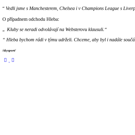
“
Vedli jsme s Manchesterem, Chelsea i v Champions League s Liverpoo
O případnem odchodu Hleba:
„
Kluby se neradi odvolávají na Websterovu klausuli.“
“ Hleba bychom rádi v týmu udrželi. Chceme, aby byl i nadále součást
/skysport/