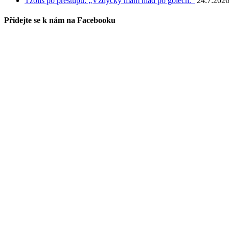
Tzolis po přestupu: „Vždycky mám hlad po gólech.“
24.7.202
Přidejte se k nám na Facebooku