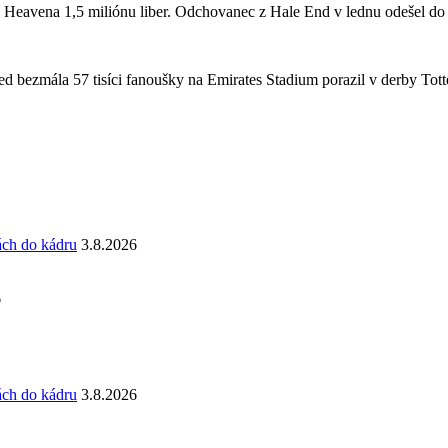
a Heavena 1,5 miliónu liber. Odchovanec z Hale End v lednu odešel d
 bezmála 57 tisíci fanoušky na Emirates Stadium porazil v derby Totte
ách do kádru
3.8.2026
6
ách do kádru
3.8.2026