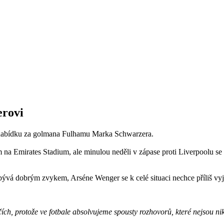
erovi
 nabídku za golmana Fulhamu Marka Schwarzera.
upem na Emirates Stadium, ale minulou neděli v zápase proti Liverpoolu 
ývá dobrým zvykem, Arséne Wenger se k celé situaci nechce příliš vyj
ch, protože ve fotbale absolvujeme spousty rozhovorů, které nejsou n