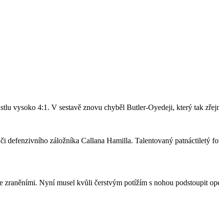
stlu vysoko 4:1. V sestavě znovu chyběl Butler-Oyedeji, který tak zře
či defenzivního záložníka Callana Hamilla. Talentovaný patnáctiletý fo
se zraněními. Nyní musel kvůli čerstvým potížím s nohou podstoupit ope