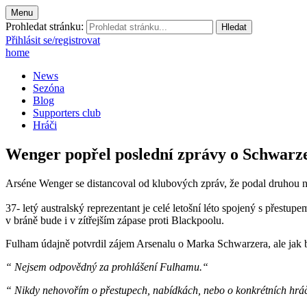
Menu
Prohledat stránku:
Přihlásit se/registrovat
home
News
Sezóna
Blog
Supporters club
Hráči
Wenger popřel poslední zprávy o Schwarz
Arséne Wenger se distancoval od klubových zpráv, že podal druhou
37- letý australský reprezentant je celé letošní léto spojený s přest
v bráně bude i v zítřejším zápase proti Blackpoolu.
Fulham údajně potvrdil zájem Arsenalu o Marka Schwarzera, ale jak b
“ Nejsem odpovědný za prohlášení Fulhamu.“
“ Nikdy nehovořím o přestupech, nabídkách, nebo o konkrétních hráčí