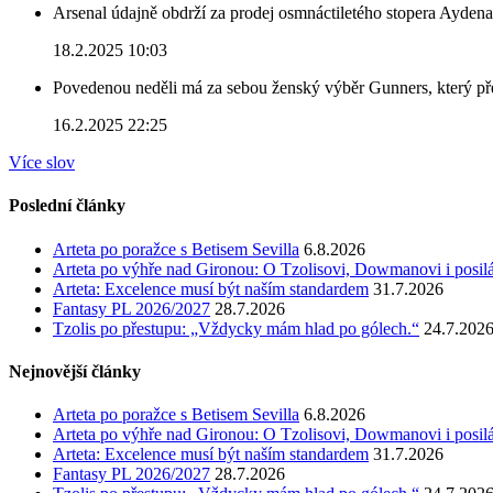
Arsenal údajně obdrží za prodej osmnáctiletého stopera Ayden
18.2.2025 10:03
Povedenou neděli má za sebou ženský výběr Gunners, který před
16.2.2025 22:25
Více slov
Poslední články
Arteta po poražce s Betisem Sevilla
6.8.2026
Arteta po výhře nad Gironou: O Tzolisovi, Dowmanovi i posil
Arteta: Excelence musí být naším standardem
31.7.2026
Fantasy PL 2026/2027
28.7.2026
Tzolis po přestupu: „Vždycky mám hlad po gólech.“
24.7.202
Nejnovější články
Arteta po poražce s Betisem Sevilla
6.8.2026
Arteta po výhře nad Gironou: O Tzolisovi, Dowmanovi i posil
Arteta: Excelence musí být naším standardem
31.7.2026
Fantasy PL 2026/2027
28.7.2026