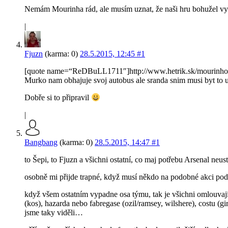
Nemám Mourinha rád, ale musím uznat, že naši hru bohužel vys
|
Fjuzn
(karma: 0)
28.5.2015, 12:45
#1
[quote name=“ReDBuLL1711″]http://www.hetrik.sk/mourinho-na-
Murko nam obhajuje svoj autobus ale sranda snim musi byt to 
Dobře si to připravil
|
Bangbang
(karma: 0)
28.5.2015, 14:47
#1
to Šepi, to Fjuzn a všichni ostatní, co maj potřebu Arsenal neus
osobně mi přijde trapné, když musí někdo na podobné akci pod
když všem ostatním vypadne osa týmu, tak je všichni omlouvají
(kos), hazarda nebo fabregase (ozil/ramsey, wilshere), costu (g
jsme taky viděli…