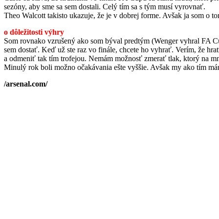
sezóny, aby sme sa sem dostali. Celý tím sa s tým musí vyrovnať.
Theo Walcott takisto ukazuje, že je v dobrej forme. Avšak ja som o tom
o dôležitosti výhry
Som rovnako vzrušený ako som býval predtým (Wenger vyhral FA Cup 
sem dostať. Keď už ste raz vo finále, chcete ho vyhrať. Verím, že h
a odmeniť tak tím trofejou. Nemám možnosť zmerať tlak, ktorý na mn
Minulý rok boli možno očakávania ešte vyššie. Avšak my ako tím mám
/arsenal.com/