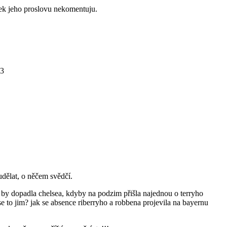
tek jeho proslovu nekomentuju.
03
dělat, o něčem svědčí.
 by dopadla chelsea, kdyby na podzim přišla najednou o terryho
se to jim? jak se absence riberryho a robbena projevila na bayernu