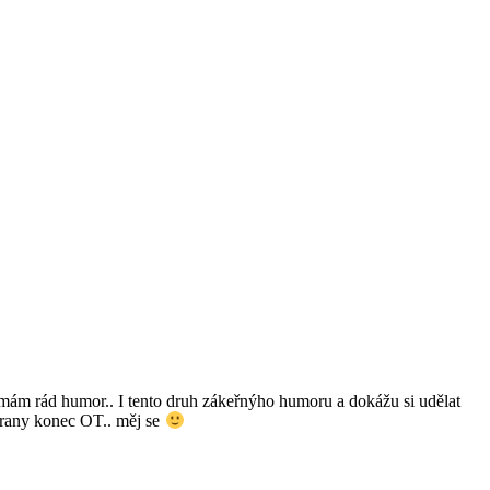
 mám rád humor.. I tento druh zákeřnýho humoru a dokážu si udělat
rany konec OT.. měj se