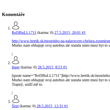
Komentáře
ReDBuLL1711
(karma: 0)
27.5.2015, 20:01
#1
http://www.hetrik.sk/mourinho-na-galavecere-chelsea-zosmiesnuj
Murko nam obhajuje svoj autobus ale sranda snim musi byt t
|
ibagr
(karma: 0)
28.5.2015, 8:53
#1
[quote name=“ReDBuLL1711″]http://www.hetrik.sk/mourinho-na-
Murko nam obhajuje svoj autobus ale sranda snim musi byt to 
Trapný, uráží mě to.
|
Šepi
(karma: 0)
28.5.2015, 12:31
#1