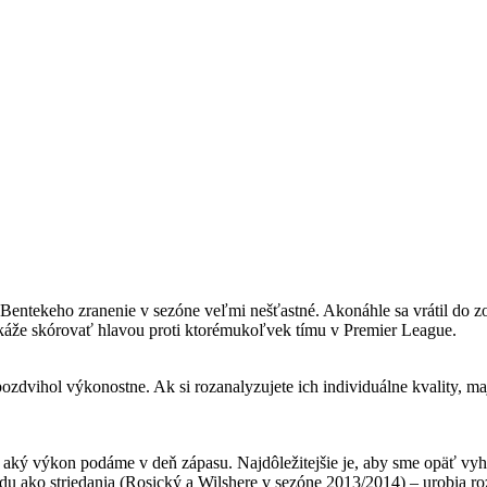
Bentekeho zranenie v sezóne veľmi nešťastné. Akonáhle sa vrátil do zo
okáže skórovať hlavou proti ktorémukoľvek tímu v Premier League.
zdvihol výkonostne. Ak si rozanalyzujete ich individuálne kvality, maj
om, aký výkon podáme v deň zápasu. Najdôležitejšie je, aby sme opäť vyh
rídu ako striedania (Rosický a Wilshere v sezóne 2013/2014) – urobia roz