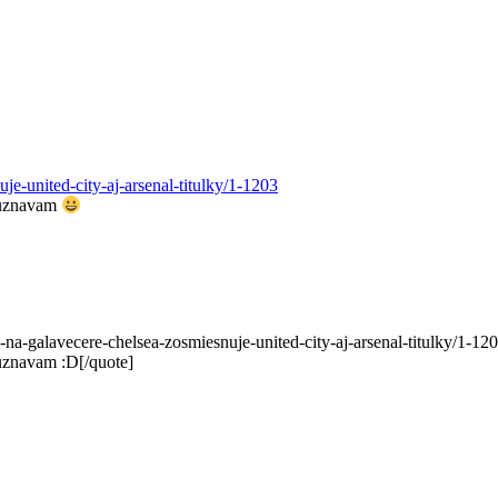
e-united-city-aj-arsenal-titulky/1-1203
o uznavam
galavecere-chelsea-zosmiesnuje-united-city-aj-arsenal-titulky/1-12
uznavam :D[/quote]