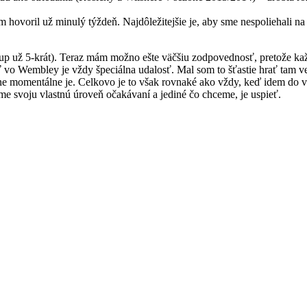
 hovoril už minulý týždeň. Najdôležitejšie je, aby sme nespoliehali na 
už 5-krát). Teraz mám možno ešte väčšiu zodpovednosť, pretože každý
rať vo Wembley je vždy špeciálna udalosť. Mal som to šťastie hrať tam 
e momentálne je. Celkovo je to však rovnaké ako vždy, keď idem do v
e svoju vlastnú úroveň očakávaní a jediné čo chceme, je uspieť.