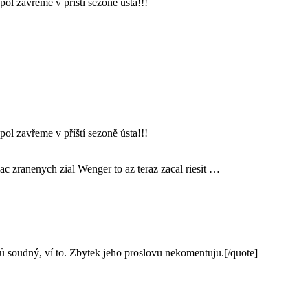
l zavřeme v příští sezoně ústa!!!
l zavřeme v příští sezoně ústa!!!
ac zranenych zial Wenger to az teraz zacal riesit …
 soudný, ví to. Zbytek jeho proslovu nekomentuju.[/quote]