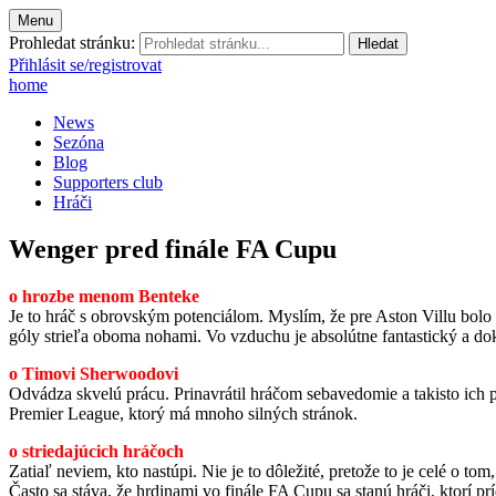
Menu
Prohledat stránku:
Přihlásit se/registrovat
home
News
Sezóna
Blog
Supporters club
Hráči
Wenger pred finále FA Cupu
o hrozbe menom Benteke
Je to hráč s obrovským potenciálom. Myslím, že pre Aston Villu bolo 
góly strieľa oboma nohami. Vo vzduchu je absolútne fantastický a d
o Timovi Sherwoodovi
Odvádza skvelú prácu. Prinavrátil hráčom sebavedomie a takisto ich po
Premier League, ktorý má mnoho silných stránok.
o striedajúcich hráčoch
Zatiaľ neviem, kto nastúpi. Nie je to dôležité, pretože to je celé o t
Často sa stáva, že hrdinami vo finále FA Cupu sa stanú hráči, ktorí p