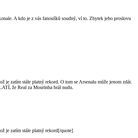
ale. A kdo je z vás fanoušků soudný, ví to. Zbytek jeho proslovu
ž je zatím stále platný rekord. O tom se Arsenalu může jenom zdát.
EPLATÍ, že Real za Mourinha hrál nudu.
 je zatím stále platný rekord[/quote]