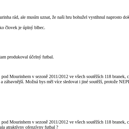
 rád, ale musím uznat, že naši hru bohužel vystihnul naprosto dokon
ko človek je úplný blbec.
 tam produkoval účelný futbal.
l pod Mourinhem v sezoně 2011/2012 ve všech soutěžích 118 branek, co
ší a zábavnější. Možná bys měl více sledovat i jiné soutěží, protože N
l pod Mourinhem v sezoně 2011/2012 ve všech soutěžích 118 branek, což
la atraktívny ofenzívny futbal ?