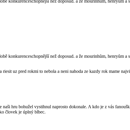
odobě konkurenceschopnější než doposud. a že mourinhům, henryům a spo
odobě konkurenceschopnější než doposud. a že mourinhům, henryům a spo
ia riesit uz pred rokmi to nebola a neni nahoda ze kazdy rok mame najvi
aši hru bohužel vystihnul naprosto dokonale. A kdo je z vás fanoušků
ko človek je úplný blbec.