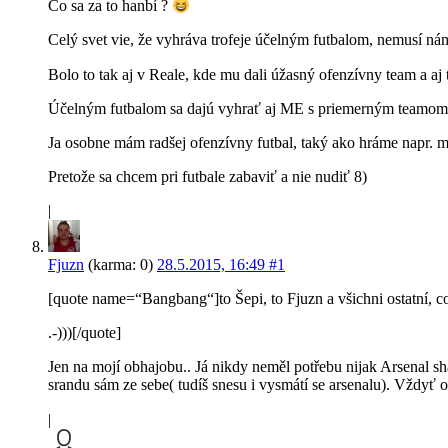
Čo sa za to hanbí ?
Celý svet vie, že vyhráva trofeje účelným futbalom, nemusí nám t
Bolo to tak aj v Reale, kde mu dali úžasný ofenzívny team a aj
Účelným futbalom sa dajú vyhrať aj ME s priemerným teamom, 
Ja osobne mám radšej ofenzívny futbal, taký ako hráme napr. m
Pretože sa chcem pri futbale zabaviť a nie nudiť 8)
|
Fjuzn
(karma: 0)
28.5.2015, 16:49
#1
[quote name=“Bangbang“]to Šepi, to Fjuzn a všichni ostatní, c
.-)))[/quote]
Jen na mojí obhajobu.. Já nikdy neměl potřebu nijak Arsenal s
srandu sám ze sebe( tudíš snesu i vysmátí se arsenalu). Vždyť 
|