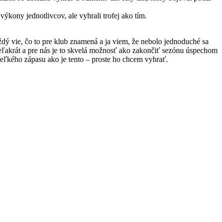
výkony jednotlivcov, ale vyhrali trofej ako tím.
 vie, čo to pre klub znamená a ja viem, že nebolo jednoduché sa
veľakrát a pre nás je to skvelá možnosť ako zakončiť sezónu úspechom
eľkého zápasu ako je tento – proste ho chcem vyhrať.