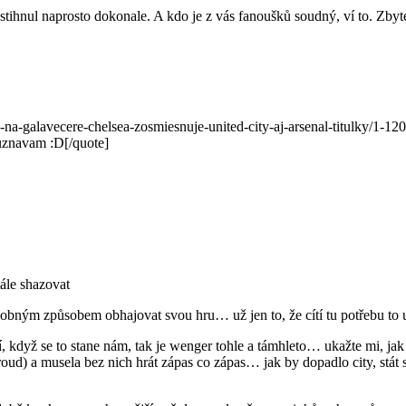
tihnul naprosto dokonale. A kdo je z vás fanoušků soudný, ví to. Zby
galavecere-chelsea-zosmiesnuje-united-city-aj-arsenal-titulky/1-12
uznavam :D[/quote]
tále shazovat
obným způsobem obhajovat svou hru… už jen to, že cítí tu potřebu to u
, když se to stane nám, tak je wenger tohle a támhleto… ukažte mi, jak
iroud) a musela bez nich hrát zápas co zápas… jak by dopadlo city, stát 