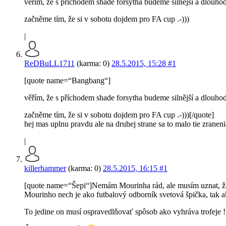
věřím, že s příchodem shade forsytha budeme silnější a dlouh
začněme tím, že si v sobotu dojdem pro FA cup .-)))
|
ReDBuLL1711
(karma: 0)
28.5.2015, 15:28
#1
[quote name=“Bangbang“]
věřím, že s příchodem shade forsytha budeme silnější a dlouh
začněme tím, že si v sobotu dojdem pro FA cup .-)))[/quote]
hej mas uplnu pravdu ale na druhej strane sa to malo tie zranen
|
killerhammer
(karma: 0)
28.5.2015, 16:15
#1
[quote name=“Šepi“]Nemám Mourinha rád, ale musím uznat, že n
Mourinho nech je ako futbalový odborník svetová špička, tak a
To jedine on musí ospravedlňovať spôsob ako vyhráva trofeje !