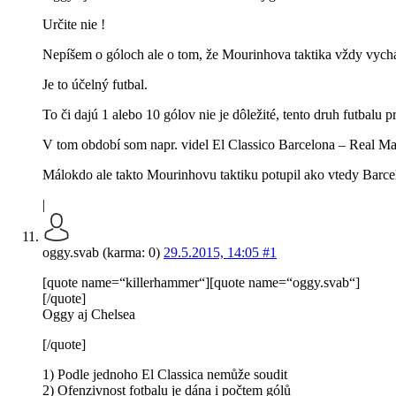
Určite nie !
Nepíšem o góloch ale o tom, že Mourinhova taktika vždy vychádz
Je to účelný futbal.
To či dajú 1 alebo 10 gólov nie je dôležité, tento druh futbalu pr
V tom období som napr. videl El Classico Barcelona – Real Ma
Málokdo ale takto Mourinhovu taktiku potupil ako vtedy Barce
|
oggy.svab (karma: 0)
29.5.2015, 14:05
#1
[quote name=“killerhammer“][quote name=“oggy.svab“]
[/quote]
Oggy aj Chelsea
[/quote]
1) Podle jednoho El Classica nemůže soudit
2) Ofenzivnost fotbalu je dána i počtem gólů