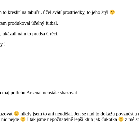
o kresliť na tabuľu, účel svätí prostriedky, to jeho štýl
 tam produkoval účelný futbal.
ukázali nám to predsa Gréci.
y !
o maj potřebu Arsenal neustále shazovat
hazovat
nikdy jsem to ani neudělal. Jen se nad to dokážu povznést a
o nic nejde
I tak jsme nepočitatelně lepší klub jak čukotka
z mé st