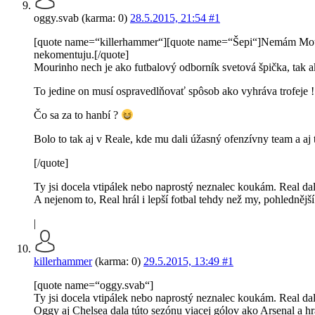
oggy.svab (karma: 0)
28.5.2015, 21:54
#1
[quote name=“killerhammer“][quote name=“Šepi“]Nemám Mourinha
nekomentuju.[/quote]
Mourinho nech je ako futbalový odborník svetová špička, tak a
To jedine on musí ospravedlňovať spôsob ako vyhráva trofeje !
Čo sa za to hanbí ?
Bolo to tak aj v Reale, kde mu dali úžasný ofenzívny team a aj
[/quote]
Ty jsi docela vtipálek nebo naprostý neznalec koukám. Real da
A nejenom to, Real hrál i lepší fotbal tehdy než my, pohledněj
|
killerhammer
(karma: 0)
29.5.2015, 13:49
#1
[quote name=“oggy.svab“]
Ty jsi docela vtipálek nebo naprostý neznalec koukám. Real da
Oggy aj Chelsea dala túto sezónu viacej gólov ako Arsenal a hra