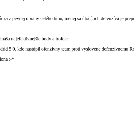
a z pevnej obrany celého tímu, menej sa útočí, ich defenzíva je prepr
ináša najefektívnejšie body a trofeje.
drid 5:0, kde nastúpil ofenzívny team proti vyslovene defenzívnemu 
lona :-*