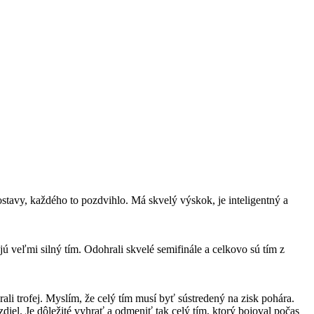
stavy, každého to pozdvihlo. Má skvelý výskok, je inteligentný a
ú veľmi silný tím. Odohrali skvelé semifinále a celkovo sú tím z
rali trofej. Myslím, že celý tím musí byť sústredený na zisk pohára.
diel. Je dôležité vyhrať a odmeniť tak celý tím, ktorý bojoval počas