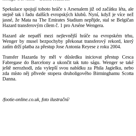
Spekulace spojují tohoto hráče s Arsenalem již od začátku léta, ale
stejně tak i řadu dalších evropských klubů. Nyní, když je více než
jasné, že Mata na The Emirates Stadium nepřijde, stal se Belgičan
Hazard transferovým cílem č. 1 pro Arséne Wengera.
Hazard ale nepatří mezi nejlevnější hráče na evropském trhu,
Wenger by musel bezpochyby překonat transferový rekord, který
zatím drží platba za přestup Jose Antonia Reyese z roku 2004.
Transfer Hazarda by měl v důsledku iniciovat přestup Cesca
Fabregase do Barcelony a ukončit tak tuto ságu. Wenger se také
ještě nerozhodl, zda vylepší svou nabídku za Phila Jagielku, nebo
zda místo něj přivede stopera druholigového Birminghamu Scotta
Danna.
/footie-online.co.uk, foto ilustrační/