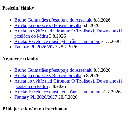
Poslední články
Bruno Guimarães přestupuje do Arsenalu
8.8.2026
Arteta po poražce s Betisem Sevilla
6.8.2026
Arteta po výhře nad Gironou: O Tzolisovi, Dowmanovi i
posilách do kádru
3.8.2026
Arteta: Excelence musí být naším standardem
31.7.2026
Fantasy PL 2026/2027
28.7.2026
Nejnovější články
Bruno Guimarães přestupuje do Arsenalu
8.8.2026
Arteta po poražce s Betisem Sevilla
6.8.2026
Arteta po výhře nad Gironou: O Tzolisovi, Dowmanovi i
posilách do kádru
3.8.2026
Arteta: Excelence musí být naším standardem
31.7.2026
Fantasy PL 2026/2027
28.7.2026
Přidejte se k nám na Facebooku