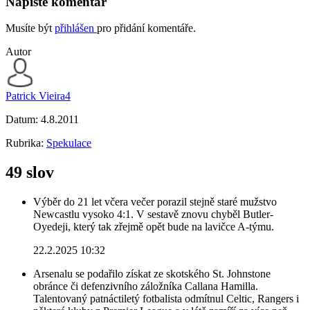
Napište komentář
Musíte být
přihlášen
pro přidání komentáře.
Autor
Patrick Vieira4
Datum:
4.8.2011
Rubrika:
Spekulace
49 slov
Výběr do 21 let včera večer porazil stejně staré mužstvo
Newcastlu vysoko 4:1. V sestavě znovu chyběl Butler-
Oyedeji, který tak zřejmě opět bude na lavičce A-týmu.
22.2.2025 10:32
Arsenalu se podařilo získat ze skotského St. Johnstone
obránce či defenzivního záložníka Callana Hamilla.
Talentovaný patnáctiletý fotbalista odmítnul Celtic, Rangers i