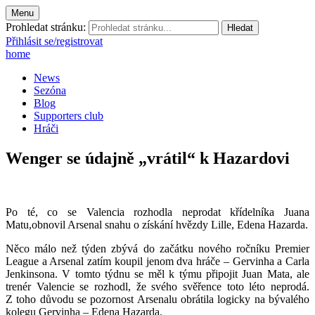
Menu
Prohledat stránku:
Přihlásit se/registrovat
home
News
Sezóna
Blog
Supporters club
Hráči
Wenger se údajně „vrátil“ k Hazardovi
Po té, co se Valencia rozhodla neprodat křídelníka Juana
Matu,obnovil Arsenal snahu o získání hvězdy Lille, Edena Hazarda.
Něco málo než týden zbývá do začátku nového ročníku Premier
League a Arsenal zatím koupil jenom dva hráče – Gervinha a Carla
Jenkinsona. V tomto týdnu se měl k týmu připojit Juan Mata, ale
trenér Valencie se rozhodl, že svého svěřence toto léto neprodá.
Z toho důvodu se pozornost Arsenalu obrátila logicky na bývalého
kolegu Gervinha – Edena Hazarda.