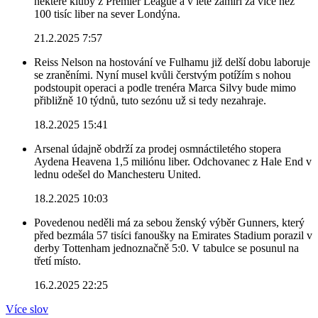
některé kluby z Premier League a v létě zamíří za více než
100 tisíc liber na sever Londýna.
21.2.2025 7:57
Reiss Nelson na hostování ve Fulhamu již delší dobu laboruje
se zraněními. Nyní musel kvůli čerstvým potížím s nohou
podstoupit operaci a podle trenéra Marca Silvy bude mimo
přibližně 10 týdnů, tuto sezónu už si tedy nezahraje.
18.2.2025 15:41
Arsenal údajně obdrží za prodej osmnáctiletého stopera
Aydena Heavena 1,5 miliónu liber. Odchovanec z Hale End v
lednu odešel do Manchesteru United.
18.2.2025 10:03
Povedenou neděli má za sebou ženský výběr Gunners, který
před bezmála 57 tisíci fanoušky na Emirates Stadium porazil v
derby Tottenham jednoznačně 5:0. V tabulce se posunul na
třetí místo.
16.2.2025 22:25
Více slov