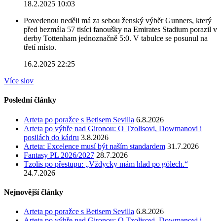
18.2.2025 10:03
Povedenou neděli má za sebou ženský výběr Gunners, který
před bezmála 57 tisíci fanoušky na Emirates Stadium porazil v
derby Tottenham jednoznačně 5:0. V tabulce se posunul na
třetí místo.
16.2.2025 22:25
Více slov
Poslední články
Arteta po poražce s Betisem Sevilla
6.8.2026
Arteta po výhře nad Gironou: O Tzolisovi, Dowmanovi i
posilách do kádru
3.8.2026
Arteta: Excelence musí být naším standardem
31.7.2026
Fantasy PL 2026/2027
28.7.2026
Tzolis po přestupu: „Vždycky mám hlad po gólech.“
24.7.2026
Nejnovější články
Arteta po poražce s Betisem Sevilla
6.8.2026
Arteta po výhře nad Gironou: O Tzolisovi, Dowmanovi i