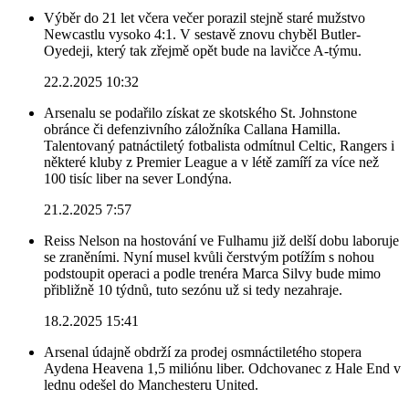
Výběr do 21 let včera večer porazil stejně staré mužstvo
Newcastlu vysoko 4:1. V sestavě znovu chyběl Butler-
Oyedeji, který tak zřejmě opět bude na lavičce A-týmu.
22.2.2025 10:32
Arsenalu se podařilo získat ze skotského St. Johnstone
obránce či defenzivního záložníka Callana Hamilla.
Talentovaný patnáctiletý fotbalista odmítnul Celtic, Rangers i
některé kluby z Premier League a v létě zamíří za více než
100 tisíc liber na sever Londýna.
21.2.2025 7:57
Reiss Nelson na hostování ve Fulhamu již delší dobu laboruje
se zraněními. Nyní musel kvůli čerstvým potížím s nohou
podstoupit operaci a podle trenéra Marca Silvy bude mimo
přibližně 10 týdnů, tuto sezónu už si tedy nezahraje.
18.2.2025 15:41
Arsenal údajně obdrží za prodej osmnáctiletého stopera
Aydena Heavena 1,5 miliónu liber. Odchovanec z Hale End v
lednu odešel do Manchesteru United.