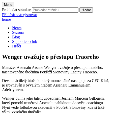
Menu
Prohledat stránku:
Přihlásit se/registrovat
home
News
Sezóna
Blog
Supporters club
Hráči
Wenger uvažuje o přestupu Traoreho
Manažer Arsenalu Arsene Wenger uvažuje o přestupu mladého,
talentovaného útočníka Pobřeží Slonoviny Laciny Traoreho.
Devatenáctiletý útočník, který momentálně nastupuje za CFC Kluž,
je srovnáván s bývalým hráčem Arsenalu Emmanuelem
Adebayorem.
Wenger byl na jeho talent upozorněn Jeanem-Marcem Gillouem,
který pomohl trenérovi Arsenalu nahlídnout do světa coachingu.
Nyní vede fotbalovou akademii v Pobřeží Slonoviny, kde si také
všiml vysokého útočníka.