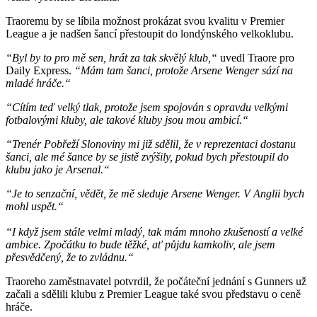
Traoremu by se líbila možnost prokázat svou kvalitu v Premier
League a je nadšen šancí přestoupit do londýnského velkoklubu.
“Byl by to pro mě sen, hrát za tak skvělý klub,“
uvedl Traore pro
Daily Express.
“Mám tam šanci, protože Arsene Wenger sází na
mladé hráče.“
“Cítím teď velký tlak, protože jsem spojován s opravdu velkými
fotbalovými kluby, ale takové kluby jsou mou ambicí.“
“Trenér Pobřeží Slonoviny mi již sdělil, že v reprezentaci dostanu
šanci, ale mé šance by se jistě zvýšily, pokud bych přestoupil do
klubu jako je Arsenal.“
“Je to senzační, vědět, že mě sleduje Arsene Wenger. V Anglii bych
mohl uspět.“
“I když jsem stále velmi mladý, tak mám mnoho zkušeností a velké
ambice. Zpočátku to bude těžké, ať půjdu kamkoliv, ale jsem
přesvědčený, že to zvládnu.“
Traoreho zaměstnavatel potvrdil, že počáteční jednání s Gunners už
začali a sdělili klubu z Premier League také svou představu o ceně
hráče.