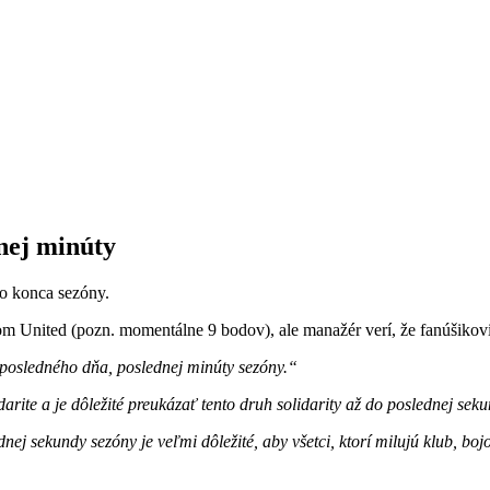
nej minúty
o konca sezóny.
m United (pozn. momentálne 9 bodov), ale manažér verí, že fanúšikovi
o posledného dňa, poslednej minúty sezóny.“
rite a je dôležité preukázať tento druh solidarity až do poslednej sek
ej sekundy sezóny je veľmi dôležité, aby všetci, ktorí milujú klub, boj