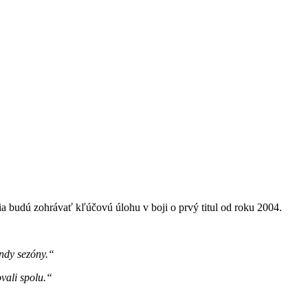
a budú zohrávať kľúčovú úlohu v boji o prvý titul od roku 2004.
undy sezóny.“
ovali spolu.“