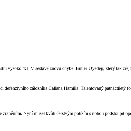
stlu vysoko 4:1. V sestavě znovu chyběl Butler-Oyedeji, který tak zře
či defenzivního záložníka Callana Hamilla. Talentovaný patnáctiletý fo
se zraněními. Nyní musel kvůli čerstvým potížím s nohou podstoupit ope