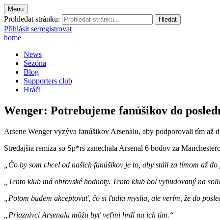
Menu
Prohledat stránku:
Přihlásit se/registrovat
home
News
Sezóna
Blog
Supporters club
Hráči
Wenger: Potrebujeme fanúšikov do posled
Arsene Wenger vyzýva fanúšikov Arsenalu, aby podporovali tím až d
Stredajšia remíza so Sp*rs zanechala Arsenal 6 bodov za Manchestero
„Čo by som chcel od našich fanúšikov je to, aby stáli za tímom až d
„Tento klub má obrovské hodnoty. Tento klub bol vybudovaný na solida
„Potom budem akceptovať, čo si ľudia myslia, ale verím, že do posledn
„Priaznivci Arsenalu môžu byť veľmi hrdí na ich tím.“