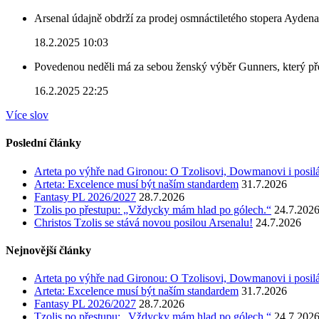
Arsenal údajně obdrží za prodej osmnáctiletého stopera Ayden
18.2.2025 10:03
Povedenou neděli má za sebou ženský výběr Gunners, který před
16.2.2025 22:25
Více slov
Poslední články
Arteta po výhře nad Gironou: O Tzolisovi, Dowmanovi i posil
Arteta: Excelence musí být naším standardem
31.7.2026
Fantasy PL 2026/2027
28.7.2026
Tzolis po přestupu: „Vždycky mám hlad po gólech.“
24.7.202
Christos Tzolis se stává novou posilou Arsenalu!
24.7.2026
Nejnovější články
Arteta po výhře nad Gironou: O Tzolisovi, Dowmanovi i posil
Arteta: Excelence musí být naším standardem
31.7.2026
Fantasy PL 2026/2027
28.7.2026
Tzolis po přestupu: „Vždycky mám hlad po gólech.“
24.7.202