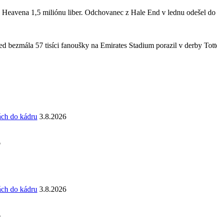
a Heavena 1,5 miliónu liber. Odchovanec z Hale End v lednu odešel d
 bezmála 57 tisíci fanoušky na Emirates Stadium porazil v derby Totte
ách do kádru
3.8.2026
6
ách do kádru
3.8.2026
6