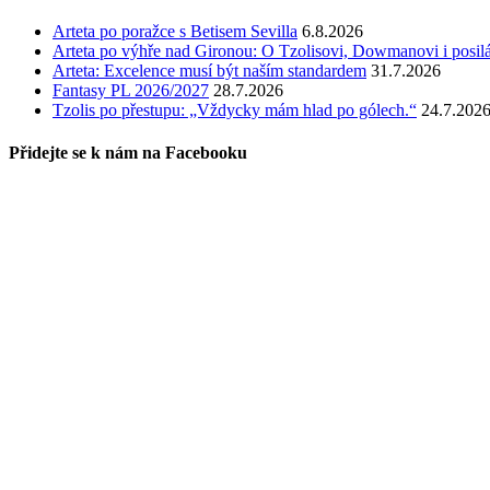
Arteta po poražce s Betisem Sevilla
6.8.2026
Arteta po výhře nad Gironou: O Tzolisovi, Dowmanovi i posil
Arteta: Excelence musí být naším standardem
31.7.2026
Fantasy PL 2026/2027
28.7.2026
Tzolis po přestupu: „Vždycky mám hlad po gólech.“
24.7.202
Přidejte se k nám na Facebooku