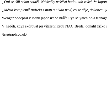
„Oni zrušili celou soutěž. Následky neštěstí budou tak velké, že Ja
„Města kompletně zmizela z map a nikdo neví, co se děje, dokonce i j
Wenger podepsal v lednu japonského hráče Rya Miyaichiho a teenage
V neděli, když skóroval při vítězství proti NAC Breda, odhalil tričko
/telegraph.co.uk/