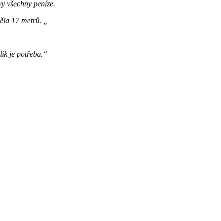
vy všechny peníze.
měla 17 metrů. „
lik je potřeba.“