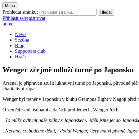
Menu
Prohledat stránku:
Přihlásit se/registrovat
home
News
Sezóna
Blog
Supporters club
Hráči
Wenger zřejmě odloží turné po Japonsku
Arsenal je připraven zrušit lukrativní turné po Japonsku, původně plá
charitativní zápas.
Wenger byl trenér v Japonsku v klubu Grampus Eight v Nagoji před 
O zemětřesení, tsunami a dalších problémech, Wenger řekl:
„To může ovlivnit naše plány s Japonskem. Měli jsme jet do Japonska, a
„Nevíme, co budeme dělat,“ dodal Wenger, který mluví plynně Japons