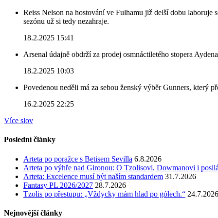
Reiss Nelson na hostování ve Fulhamu již delší dobu laboruje 
sezónu už si tedy nezahraje.
18.2.2025 15:41
Arsenal údajně obdrží za prodej osmnáctiletého stopera Ayden
18.2.2025 10:03
Povedenou neděli má za sebou ženský výběr Gunners, který před
16.2.2025 22:25
Více slov
Poslední články
Arteta po poražce s Betisem Sevilla
6.8.2026
Arteta po výhře nad Gironou: O Tzolisovi, Dowmanovi i posil
Arteta: Excelence musí být naším standardem
31.7.2026
Fantasy PL 2026/2027
28.7.2026
Tzolis po přestupu: „Vždycky mám hlad po gólech.“
24.7.202
Nejnovější články