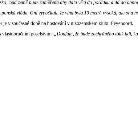
ponsko, celá země bude zaměřena aby dala věci do pořádku a dá do obno
aponská vláda. Oni vypočítali, že vlna byla 10 metrů vysoká, ale ona 
r je v současné době na hostování v nizozemském klubu Feyenoord.
 s vlastnoručním poselstvím:
„Doufám, že bude zachráněno tolik lidí, ko