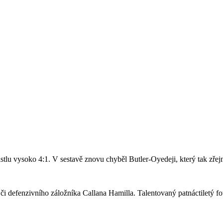
stlu vysoko 4:1. V sestavě znovu chyběl Butler-Oyedeji, který tak zře
či defenzivního záložníka Callana Hamilla. Talentovaný patnáctiletý fo