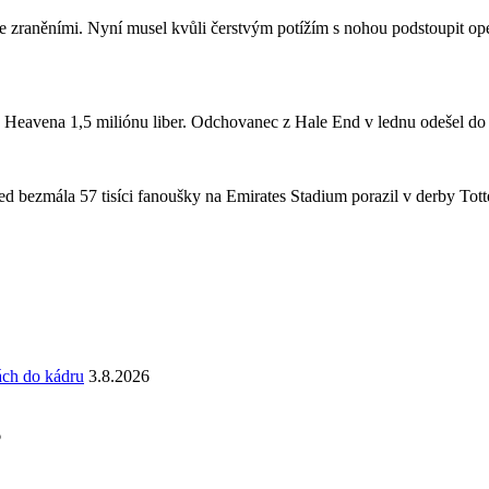
se zraněními. Nyní musel kvůli čerstvým potížím s nohou podstoupit ope
a Heavena 1,5 miliónu liber. Odchovanec z Hale End v lednu odešel d
 bezmála 57 tisíci fanoušky na Emirates Stadium porazil v derby Totte
ách do kádru
3.8.2026
6