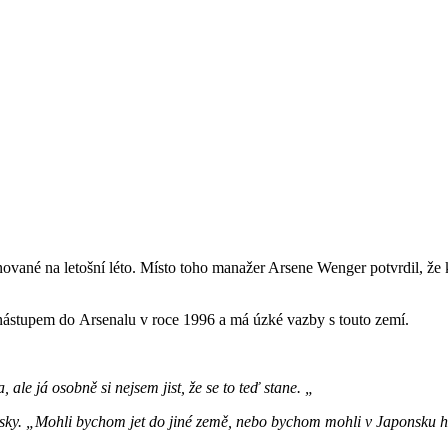
nované na letošní léto. Místo toho manažer Arsene Wenger potvrdil, že 
nástupem do Arsenalu v roce 1996 a má úzké vazby s touto zemí.
le já osobně si nejsem jist, že se to teď stane. „
ky. „Mohli bychom jet do jiné země, nebo bychom mohli v Japonsku hrát