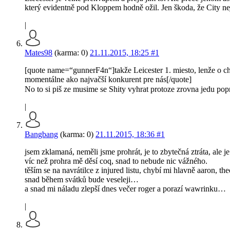
který evidentně pod Kloppem hodně ožil. Jen škoda, že City ne
|
Mates98
(karma: 0)
21.11.2015, 18:25
#1
[quote name=“gunnerF4n“]takže Leicester 1. miesto, lenže o 
momentálne ako najvačší konkurent pre nás[/quote]
No to si piš ze musime se Shity vyhrat protoze zrovna jedu po
|
Bangbang
(karma: 0)
21.11.2015, 18:36
#1
jsem zklamaná, neměli jsme prohrát, je to zbytečná ztráta, ale je
víc než prohra mě děsí coq, snad to nebude nic vážného.
těším se na navrátilce z injured listu, chybí mi hlavně aaron,
snad během svátků bude veseleji…
a snad mi náladu zlepší dnes večer roger a porazí wawrinku…
|