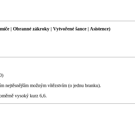
íče | Obranné zákroky | Vytvořené šance | Asistence)
0)
tím nejtěsnějším možným vítězstvím (o jednu branku).
poměrně vysoký kurz 6,6.