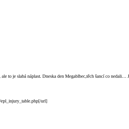
k, ale to je slabá náplast. Dneska den Megablbec,těch šancí co nedali…
pl_injury_table.php[/url]