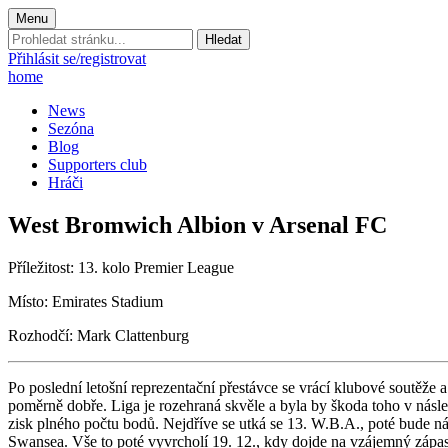
Menu
Prohledat
stránku:
Přihlásit se/registrovat
home
News
Sezóna
Blog
Supporters club
Hráči
West Bromwich Albion v Arsenal FC
Příležitost: 13. kolo Premier League
Mí­sto: Emirates Stadium
Rozhodčí: Mark Clattenburg
Po poslední letošní reprezentační přestávce se vrácí klubové soutěž
poměrně dobře. Liga je rozehraná skvěle a byla by škoda toho v násle
zisk plného počtu bodů. Nejdříve se utká se 13. W.B.A., poté bude 
Swansea. Vše to poté vyvrcholí 19. 12., kdy dojde na vzájemný zápa