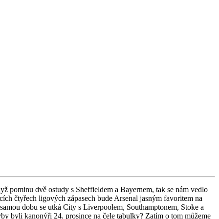
 Když pominu dvě ostudy s Sheffieldem a Bayernem, tak se nám vedlo
jících čtyřech ligových zápasech bude Arsenal jasným favoritem na
tu samou dobu se utká City s Liverpoolem, Southamptonem, Stoke a
by byli kanonýři 24. prosince na čele tabulky? Zatím o tom můžeme