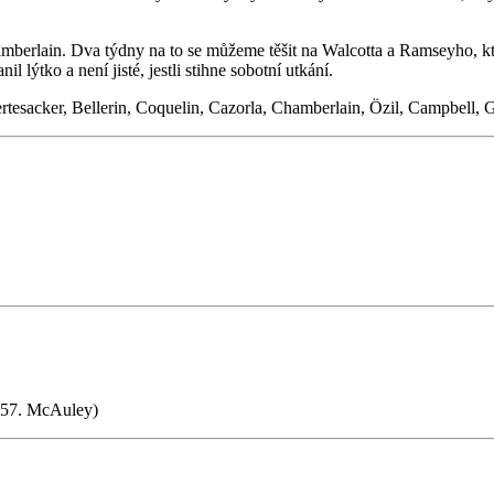
amberlain. Dva týdny na to se můžeme těšit na Walcotta a Ramseyho, kte
il lýtko a není jisté, jestli stihne sobotní utkání.
tesacker, Bellerin, Coquelin, Cazorla, Chamberlain, Özil, Campbell, 
– 57. McAuley)