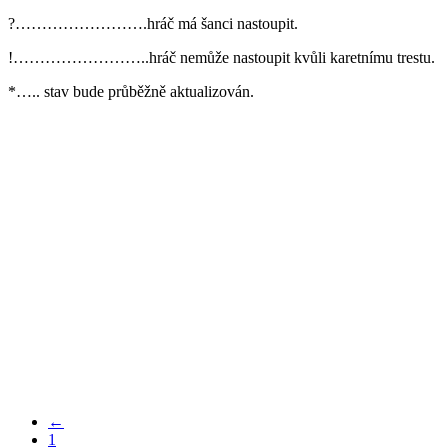
?…………………….hráč má šanci nastoupit.
!……………………..hráč nemůže nastoupit kvůli karetnímu trestu.
*….. stav bude průběžně aktualizován.
←
1