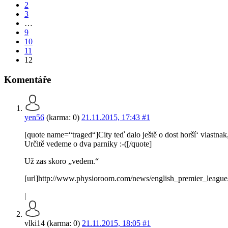
2
3
…
9
10
11
12
Komentáře
yen56
(karma: 0)
21.11.2015, 17:43
#1
[quote name=“traged“]City teď dalo ještě o dost horší‘ vlastna
Určitě vedeme o dva parniky :-([/quote]
Už zas skoro „vedem.“
[url]http://www.physioroom.com/news/english_premier_league/e
|
vlki14 (karma: 0)
21.11.2015, 18:05
#1