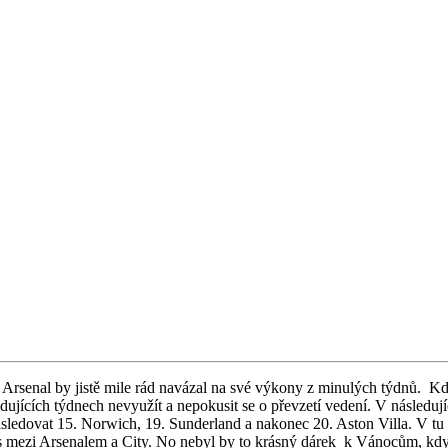
e a Arsenal by jistě mile rád navázal na své výkony z minulých týdnů.
dujících týdnech nevyužít a nepokusit se o převzetí vedení. V následu
následovat 15. Norwich, 19. Sunderland a nakonec 20. Aston Villa. V 
s mezi Arsenalem a City. No nebyl by to krásný dárek k Vánocům, kdy