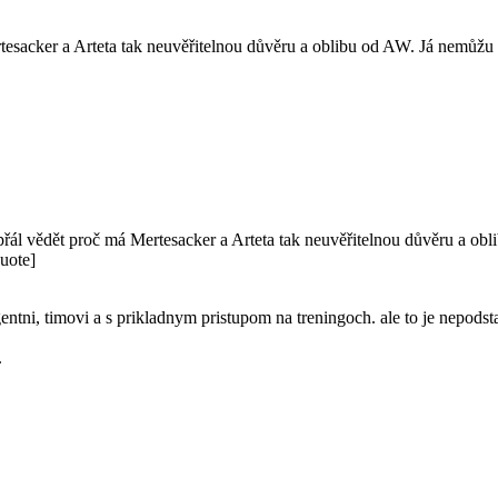
esacker a Arteta tak neuvěřitelnou důvěru a oblibu od AW. Já nemůžu po
přál vědět proč má Mertesacker a Arteta tak neuvěřitelnou důvěru a obl
quote]
gentni, timovi a s prikladnym pristupom na treningoch. ale to je nepodstat
.