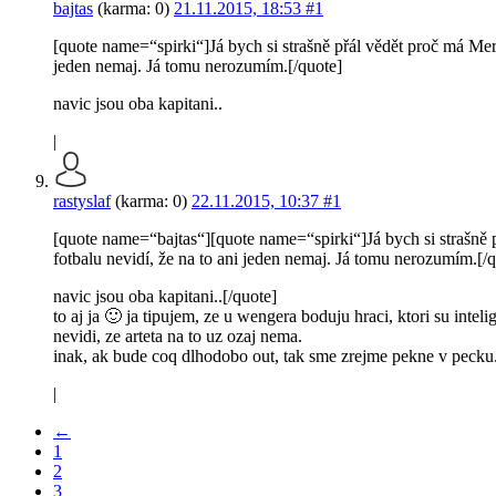
bajtas
(karma: 0)
21.11.2015, 18:53
#1
[quote name=“spirki“]Já bych si strašně přál vědět proč má Mert
jeden nemaj. Já tomu nerozumím.[/quote]
navic jsou oba kapitani..
|
rastyslaf
(karma: 0)
22.11.2015, 10:37
#1
[quote name=“bajtas“][quote name=“spirki“]Já bych si strašně 
fotbalu nevidí, že na to ani jeden nemaj. Já tomu nerozumím.[/
navic jsou oba kapitani..[/quote]
to aj ja 🙂 ja tipujem, ze u wengera boduju hraci, ktori su inteli
nevidi, ze arteta na to uz ozaj nema.
inak, ak bude coq dlhodobo out, tak sme zrejme pekne v pecku
|
←
1
2
3