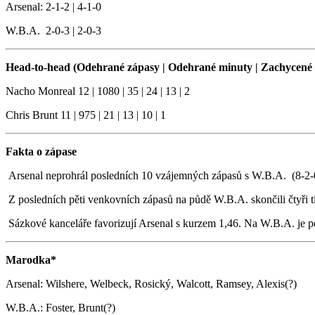
Arsenal: 2-1-2 | 4-1-0
W.B.A. 2-0-3 | 2-0-3
Head-to-head (Odehrané zápasy | Odehrané minuty | Zachycené m
Nacho Monreal 12 | 1080 | 35 | 24 | 13 | 2
Chris Brunt 11 | 975 | 21 | 13 | 10 | 1
Fakta o zápase
Arsenal neprohrál posledních 10 vzájemných zápasů s W.B.A. (8-2-
Z posledních pěti venkovních zápasů na půdě W.B.A. skončili čtyři 
Sázkové kanceláře favorizují Arsenal s kurzem 1,46. Na W.B.A. je 
Marodka*
Arsenal: Wilshere, Welbeck, Rosický, Walcott, Ramsey, Alexis(?)
W.B.A.: Foster, Brunt(?)