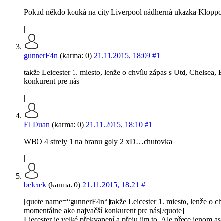
Pokud někdo kouká na city Liverpool nádherná ukázka Kloppovi
|
gunnerF4n
(karma: 0)
21.11.2015, 18:09
#1
takže Leicester 1. miesto, lenže o chvílu zápas s Utd, Chels
konkurent pre nás
|
El Duan
(karma: 0)
21.11.2015, 18:10
#1
WBO 4 strely 1 na branu goly 2 xD…chutovka
|
belerek
(karma: 0)
21.11.2015, 18:21
#1
[quote name=“gunnerF4n“]takže Leicester 1. miesto, lenže o 
momentálne ako najvačší konkurent pre nás[/quote]
Liecester je velké překvapení a přeju jim to. Ale přece jenom as