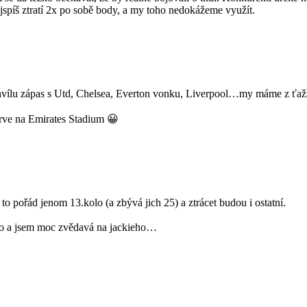
jspíš ztratí 2x po sobě body, a my toho nedokážeme využít.
chvílu zápas s Utd, Chelsea, Everton vonku, Liverpool…my máme z ťažš
prve na Emirates Stadium 😀
 to pořád jenom 13.kolo (a zbývá jich 25) a ztrácet budou i ostatní.
 theo a jsem moc zvědavá na jackieho…