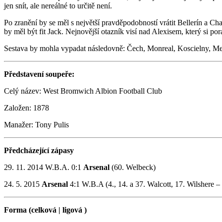
jen snít, ale nereálné to určitě není.
Po zranění by se měl s největší pravděpodobností vrátit Bellerín a Ch
by měl být fit Jack. Nejnovější otazník visí nad Alexisem, který si poran
Sestava by mohla vypadat následovně: Čech, Monreal, Koscielny, Mer
Představení soupeře:
Celý název: West Bromwich Albion Football Club
Založen: 1878
Manažer: Tony Pulis
Předcházející zápasy
29. 11. 2014 W.B.A. 0:1
Arsenal
(60. Welbeck)
24. 5. 2015
Arsenal
4:1 W.B.A (4., 14. a 37. Walcott, 17. Wilshere 
Forma (celková | ligová )