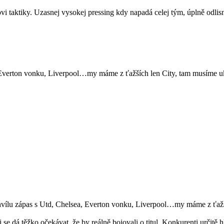
 taktiky. Uzasnej vysokej pressing kdy napadá celej tým, úplně odlis
ea, Everton vonku, Liverpool…my máme z ťažších len City, tam musíme 
chvílu zápas s Utd, Chelsea, Everton vonku, Liverpool…my máme z ťažš
i se dá těžko očekávat, že by reálně bojovali o titul. Konkurenti určit