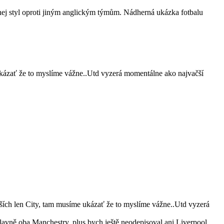
nej styl oproti jiným anglickým týmům. Nádherná ukázka fotbalu
ukázať že to myslíme vážne..Utd vyzerá momentálne ako najvačší
ích len City, tam musíme ukázať že to myslíme vážne..Utd vyzerá
ě hlavně oba Manchestry, plus bych ještě neodepisoval ani Liverpool,