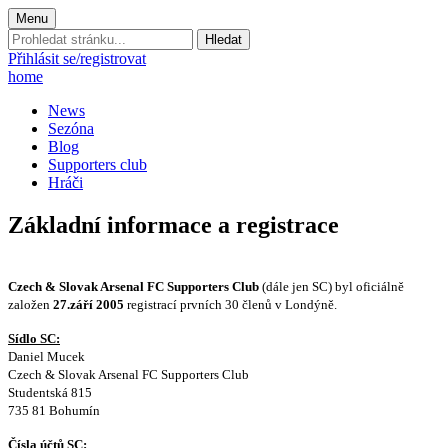
Menu
Prohledat
stránku:
Přihlásit se/registrovat
home
News
Sezóna
Blog
Supporters club
Hráči
Základní informace a registrace
Czech & Slovak Arsenal FC Supporters Club
(dále jen SC) byl oficiálně
založen
27.září 2005
registrací prvních 30 členů v Londýně.
Sídlo SC:
Daniel Mucek
Czech & Slovak Arsenal FC Supporters Club
Studentská 815
735 81 Bohumín
Čísla účtů SC: