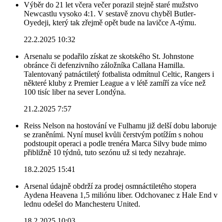
Výběr do 21 let včera večer porazil stejně staré mužstvo
Newcastlu vysoko 4:1. V sestavě znovu chyběl Butler-
Oyedeji, který tak zřejmě opět bude na lavičce A-týmu.
22.2.2025 10:32
Arsenalu se podařilo získat ze skotského St. Johnstone
obránce či defenzivního záložníka Callana Hamilla.
Talentovaný patnáctiletý fotbalista odmítnul Celtic, Rangers i
některé kluby z Premier League a v létě zamíří za více než
100 tisíc liber na sever Londýna.
21.2.2025 7:57
Reiss Nelson na hostování ve Fulhamu již delší dobu laboruje
se zraněními. Nyní musel kvůli čerstvým potížím s nohou
podstoupit operaci a podle trenéra Marca Silvy bude mimo
přibližně 10 týdnů, tuto sezónu už si tedy nezahraje.
18.2.2025 15:41
Arsenal údajně obdrží za prodej osmnáctiletého stopera
Aydena Heavena 1,5 miliónu liber. Odchovanec z Hale End v
lednu odešel do Manchesteru United.
18.2.2025 10:03