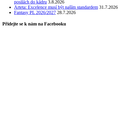
posilách do kádru
3.8.2026
Arteta: Excelence musí být naším standardem
31.7.2026
Fantasy PL 2026/2027
28.7.2026
Přidejte se k nám na Facebooku