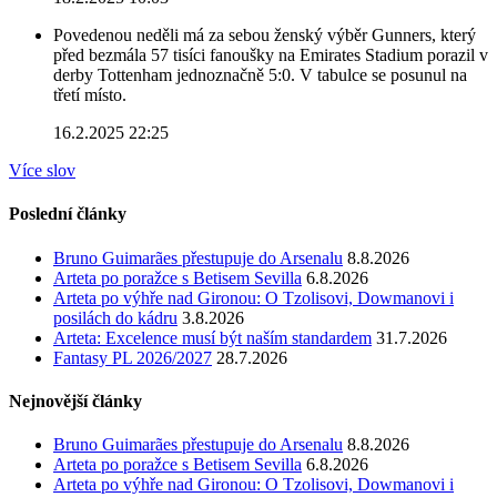
Povedenou neděli má za sebou ženský výběr Gunners, který
před bezmála 57 tisíci fanoušky na Emirates Stadium porazil v
derby Tottenham jednoznačně 5:0. V tabulce se posunul na
třetí místo.
16.2.2025 22:25
Více slov
Poslední články
Bruno Guimarães přestupuje do Arsenalu
8.8.2026
Arteta po poražce s Betisem Sevilla
6.8.2026
Arteta po výhře nad Gironou: O Tzolisovi, Dowmanovi i
posilách do kádru
3.8.2026
Arteta: Excelence musí být naším standardem
31.7.2026
Fantasy PL 2026/2027
28.7.2026
Nejnovější články
Bruno Guimarães přestupuje do Arsenalu
8.8.2026
Arteta po poražce s Betisem Sevilla
6.8.2026
Arteta po výhře nad Gironou: O Tzolisovi, Dowmanovi i