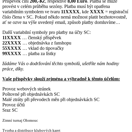
Příspěvek činí
200,-Kč
, respektive
8,00 Euro
. Platba se může
provést v celém průběhu sezóny. Platba musí být opatřena
variabilním symbolem ve tvaru
11XXXX
, kde
XXXX
= registrační
číslo člena v SC. Pokud někdo nemá možnost platit bezhotovostně,
ať se ozve na výše uvedený email, způsob platby domluvíme…
Další variabilní symboly pro platby na účty SC:
11XXXX
… členský příspěvek
22XXXX
… objednávka z fanshopu
55XXXX
… vklad do tipovačky
99XXXX
… platba za lístky
žádáme Vás o dodržování těchto symbolů, ušetříte nám hodiny
práce, díky.
Vaše příspěvky slouží zejména a výhradně k těmto účelům:
Provoz webových stránek
Poštovné při objednávkách SC
Malé ztráty při převodech měn při objednávkách SC
Provoz účtů
Sraz SC
Zimní turnaj Olomouc
Tvorba a distribuce klubových karet