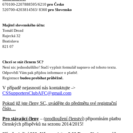
670100-2207888595/6210
pro
Česko
520700-4203814563/ 8360
pro Slovensko
Majitel slo
venského účtu:
Tomáš Drozd
Rajecká 32
Bratislava
821 07
Chceš se stát členem SC?
Není nic jednoduššího! Stačí vyplnit formulář napravo od tohoto textu.
Odpovědí Vám pak přijdou informace o platbě.
Registrace
budou probíhat průběžně.
V případě nejasností nás kontaktujte ->
CSSupportersClubAFC@gmail.com
Pokud již jste členy SC, uvádějte do předmětu své registrační
číslo…
Pro stávající členy
–
(prodloužení členství)
připomínám platbu
členských příspěvků na sezonu 2014/2015!