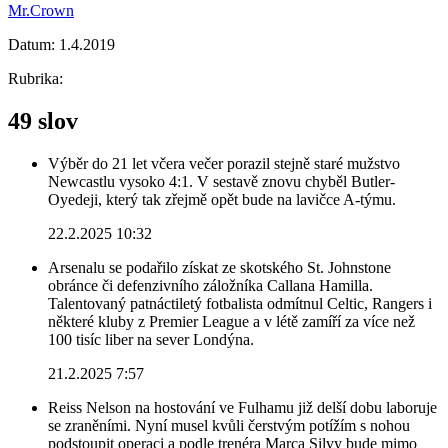
Mr.Crown
Datum:
1.4.2019
Rubrika:
49 slov
Výběr do 21 let včera večer porazil stejně staré mužstvo
Newcastlu vysoko 4:1. V sestavě znovu chyběl Butler-
Oyedeji, který tak zřejmě opět bude na lavičce A-týmu.
22.2.2025 10:32
Arsenalu se podařilo získat ze skotského St. Johnstone
obránce či defenzivního záložníka Callana Hamilla.
Talentovaný patnáctiletý fotbalista odmítnul Celtic, Rangers i
některé kluby z Premier League a v létě zamíří za více než
100 tisíc liber na sever Londýna.
21.2.2025 7:57
Reiss Nelson na hostování ve Fulhamu již delší dobu laboruje
se zraněními. Nyní musel kvůli čerstvým potížím s nohou
podstoupit operaci a podle trenéra Marca Silvy bude mimo