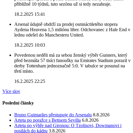
přibližně 10 týdnů, tuto sezónu už si tedy nezahraje.
18.2.2025 15:41
Arsenal údajně obdrží za prodej osmnáctiletého stopera
Aydena Heavena 1,5 miliónu liber. Odchovanec z Hale End v
lednu odešel do Manchesteru United.
18.2.2025 10:03
Povedenou neděli má za sebou ženský výběr Gunners, který
před bezmála 57 tisíci fanoušky na Emirates Stadium porazil v
derby Tottenham jednoznačně 5:0. V tabulce se posunul na
třetí místo.
16.2.2025 22:25
Více slov
Poslední články
Bruno Guimarães přestupuje do Arsenalu
8.8.2026
Arteta po poražce s Betisem Sevilla
6.8.2026
Arteta po výhře nad Gironou: O Tzolisovi, Dowmanovi i
posilách do kádru
3.8.2026