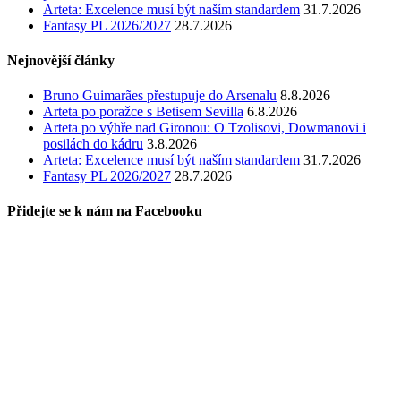
Arteta: Excelence musí být naším standardem
31.7.2026
Fantasy PL 2026/2027
28.7.2026
Nejnovější články
Bruno Guimarães přestupuje do Arsenalu
8.8.2026
Arteta po poražce s Betisem Sevilla
6.8.2026
Arteta po výhře nad Gironou: O Tzolisovi, Dowmanovi i
posilách do kádru
3.8.2026
Arteta: Excelence musí být naším standardem
31.7.2026
Fantasy PL 2026/2027
28.7.2026
Přidejte se k nám na Facebooku