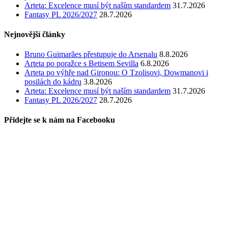
Arteta: Excelence musí být naším standardem
31.7.2026
Fantasy PL 2026/2027
28.7.2026
Nejnovější články
Bruno Guimarães přestupuje do Arsenalu
8.8.2026
Arteta po poražce s Betisem Sevilla
6.8.2026
Arteta po výhře nad Gironou: O Tzolisovi, Dowmanovi i
posilách do kádru
3.8.2026
Arteta: Excelence musí být naším standardem
31.7.2026
Fantasy PL 2026/2027
28.7.2026
Přidejte se k nám na Facebooku