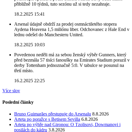
přibližně 10 týdnů, tuto sezónu už si tedy nezahraje.
18.2.2025 15:41
Arsenal údajně obdrží za prodej osmnáctiletého stopera
Aydena Heavena 1,5 miliónu liber. Odchovanec z Hale End v
lednu odešel do Manchesteru United.
18.2.2025 10:03
Povedenou neděli má za sebou ženský výběr Gunners, který
před bezmála 57 tisíci fanoušky na Emirates Stadium porazil v
derby Tottenham jednoznačně 5:0. V tabulce se posunul na
třetí místo.
16.2.2025 22:25
Více slov
Poslední články
Bruno Guimarães přestupuje do Arsenalu
8.8.2026
Arteta po poražce s Betisem Sevilla
6.8.2026
Arteta po výhře nad Gironou: O Tzolisovi, Dowmanovi i
posilách do kádru
3.8.2026