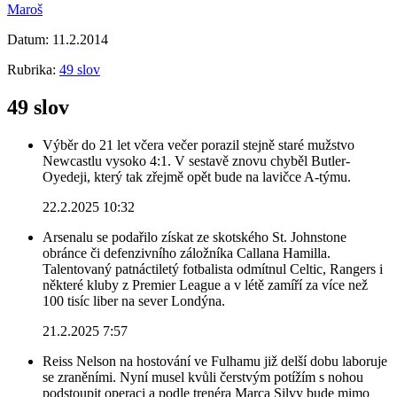
Maroš
Datum:
11.2.2014
Rubrika:
49 slov
49 slov
Výběr do 21 let včera večer porazil stejně staré mužstvo
Newcastlu vysoko 4:1. V sestavě znovu chyběl Butler-
Oyedeji, který tak zřejmě opět bude na lavičce A-týmu.
22.2.2025 10:32
Arsenalu se podařilo získat ze skotského St. Johnstone
obránce či defenzivního záložníka Callana Hamilla.
Talentovaný patnáctiletý fotbalista odmítnul Celtic, Rangers i
některé kluby z Premier League a v létě zamíří za více než
100 tisíc liber na sever Londýna.
21.2.2025 7:57
Reiss Nelson na hostování ve Fulhamu již delší dobu laboruje
se zraněními. Nyní musel kvůli čerstvým potížím s nohou
podstoupit operaci a podle trenéra Marca Silvy bude mimo