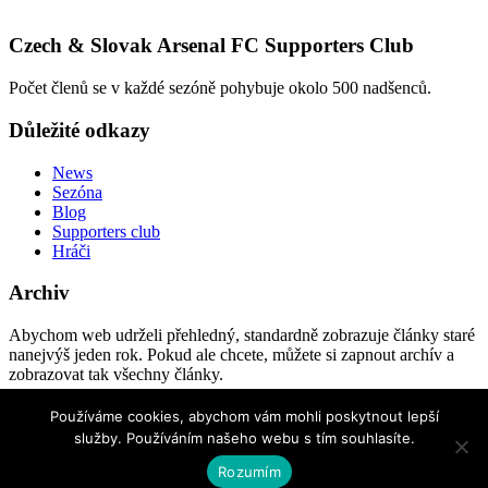
Czech & Slovak Arsenal FC Supporters Club
Počet členů se v každé sezóně pohybuje okolo 500 nadšenců.
Důležité odkazy
News
Sezóna
Blog
Supporters club
Hráči
Archiv
Abychom web udrželi přehledný, standardně zobrazuje články staré
nanejvýš jeden rok. Pokud ale chcete, můžete si zapnout archív a
zobrazovat tak všechny články.
Zapnout archiv
Používáme cookies, abychom vám mohli poskytnout lepší
služby. Používáním našeho webu s tím souhlasíte.
Všechna práva vyhrazena © 2026 Arsenal FC Supporters Club.
Rozumím
Na tomto webu straší