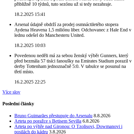
přibližně 10 týdnů, tuto sezónu už si tedy nezahraje.
18.2.2025 15:41
Arsenal údajně obdrží za prodej osmnáctiletého stopera
Aydena Heavena 1,5 miliónu liber. Odchovanec z Hale End v
lednu odešel do Manchesteru United.
18.2.2025 10:03
Povedenou neděli má za sebou ženský výběr Gunners, který
před bezmála 57 tisíci fanoušky na Emirates Stadium porazil v
derby Tottenham jednoznačně 5:0. V tabulce se posunul na
třetí místo.
16.2.2025 22:25
Více slov
Poslední články
Bruno Guimarães přestupuje do Arsenalu
8.8.2026
Arteta po poražce s Betisem Sevilla
6.8.2026
Arteta po výhře nad Gironou: O Tzolisovi, Dowmanovi i
posilách do kádru
3.8.2026