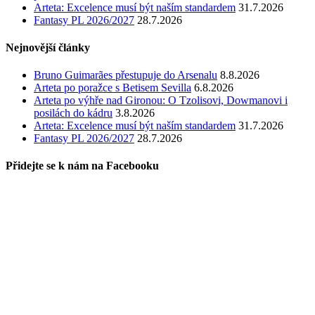
Arteta: Excelence musí být naším standardem
31.7.2026
Fantasy PL 2026/2027
28.7.2026
Nejnovější články
Bruno Guimarães přestupuje do Arsenalu
8.8.2026
Arteta po poražce s Betisem Sevilla
6.8.2026
Arteta po výhře nad Gironou: O Tzolisovi, Dowmanovi i
posilách do kádru
3.8.2026
Arteta: Excelence musí být naším standardem
31.7.2026
Fantasy PL 2026/2027
28.7.2026
Přidejte se k nám na Facebooku