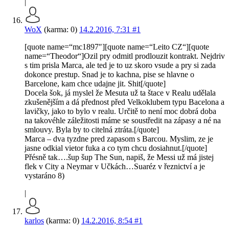
|
WoX
(karma: 0)
14.2.2016, 7:31
#1
[quote name=“mc1897″][quote name=“Leito CZ“][quote
name=“Theodor“]Ozil pry odmitl prodlouzit kontrakt. Nejdriv
s tim prisla Marca, ale ted je to uz skoro vsude a pry si zada
dokonce prestup. Snad je to kachna, pise se hlavne o
Barcelone, kam chce udajne jit. Shit[/quote]
Docela šok, já myslel že Mesuta už ta štace v Realu udělala
zkušenějším a dá přednost před Velkoklubem typu Bacelona a
lavičky, jako to bylo v realu. Určitě to není moc dobrá doba
na takovéhle záležitosti máme se soustředit na zápasy a né na
smlouvy. Byla by to citelná ztráta.[/quote]
Marca – dva tyzdne pred zapasom s Barcou. Myslim, ze je
jasne odkial vietor fuka a co tym chcu dosiahnut.[/quote]
Přésně tak….šup šup The Sun, napiš, že Messi už má jistej
flek v City a Neymar v Učkách…Suaréz v řeznictví a je
vystaráno 8)
|
karlos
(karma: 0)
14.2.2016, 8:54
#1