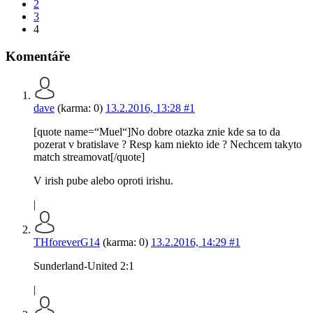
2
3
4
Komentáře
dave
(karma: 0)
13.2.2016, 13:28
#1
[quote name=“Muel“]No dobre otazka znie kde sa to da
pozerat v bratislave ? Resp kam niekto ide ? Nechcem takyto
match streamovat[/quote]
V irish pube alebo oproti irishu.
|
THforeverG14
(karma: 0)
13.2.2016, 14:29
#1
Sunderland-United 2:1
|