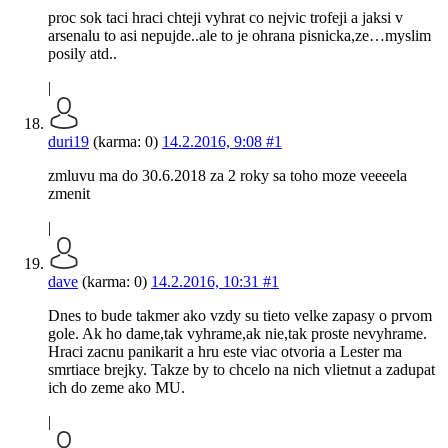
proc sok taci hraci chteji vyhrat co nejvic trofeji a jaksi v
arsenalu to asi nepujde..ale to je ohrana pisnicka,ze…myslim
posily atd..
|
duri19
(karma: 0)
14.2.2016, 9:08
#1
zmluvu ma do 30.6.2018 za 2 roky sa toho moze veeeela
zmenit
|
dave
(karma: 0)
14.2.2016, 10:31
#1
Dnes to bude takmer ako vzdy su tieto velke zapasy o prvom
gole. Ak ho dame,tak vyhrame,ak nie,tak proste nevyhrame.
Hraci zacnu panikarit a hru este viac otvoria a Lester ma
smrtiace brejky. Takze by to chcelo na nich vlietnut a zadupat
ich do zeme ako MU.
|