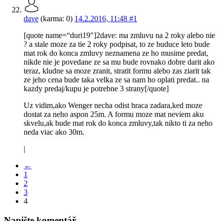
dave
(karma: 0)
14.2.2016, 11:48
#1
[quote name=“duri19″]2dave: ma zmluvu na 2 roky alebo nie
? a stale moze za tie 2 roky podpisat, to ze buduce leto bude
mat rok do konca zmluvy neznamena ze ho musime predat,
nikde nie je povedane ze sa mu bude rovnako dobre darit ako
teraz, kludne sa moze zranit, stratit formu alebo zas ziarit tak
ze jeho cena bude taka velka ze sa nam ho oplati predat.. na
kazdy predaj/kupu je potrebne 3 strany[/quote]
Uz vidim,ako Wenger necha odist hraca zadara,ked moze
dostat za neho aspon 25m. A formu moze mat neviem aku
skvelu,ak bude mat rok do konca zmluvy,tak nikto ti za neho
neda viac ako 30m.
|
←
1
2
3
4
Napište komentář