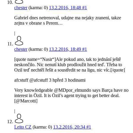
chester
(karma: 0)
13.2.2016, 18:48
#1
Gabriel dnes netrenoval, udajne ma nejaky zraneni, takze
zejtra v obrane s Perem…
|
chester
(karma: 0)
13.2.2016, 18:49
#1
[quote name=“Nasir“]Ale pokud ano, tak to jednání ještě
neskončilo. Nic nenutí klub prodloužit hned teď. Třeba to
Ozil teď nechtěl řešit a soustředit se na ligu, nic víc.[/quote]
afcstuff ‏@afcstuff 3 hpřed 3 hodinami
Very knowledgeable @MDpor_elmundo says Barça have no
interest in Özil. It is Özil’s agent trying to get better deal.
[@Marcotti]
|
Leito CZ
(karma: 0)
13.2.2016, 20:34
#1