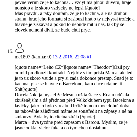
pevne verim ze je to kachna….vzdyt ma plnou duveru, hraje
nonstop a je skoro vzdycky nejlepsi.[/quote]
Mas pravdu, a taky doufam, ze je to kachna, ale na druhou
stranu, hrac jeho formatu si zaslouzi hrat o ty nejvyssi trofeje a
hlavne je ziskavat a pokud to nebude mit u nas, tak by se
clovek nemohl divit, ze bude chtit pryc.
|
mc1897 (karma: 0)
13.2.2016, 22:08
#1
[quote name=“Leito CZ“][quote name=“Theodor“]Ozil pry
odmitl prodlouzit kontrakt. Nejdriv s tim prisla Marca, ale ted
je to uz skoro vsude a pry si zada dokonce prestup. Snad je to
kachna, pise se hlavne o Barcelone, kam chce udajne jit.
Shit[/quote]
Docela šok, já myslel že Mesuta už ta štace v Realu udělala
zkušenějším a dá přednost před Velkoklubem typu Bacelona a
lavičky, jako to bylo v realu. Určitě to není moc dobrá doba
na takovéhle záležitosti máme se soustředit na zápasy a né na
smlouvy. Byla by to citelná ztráta.[/quote]
Marca – dva tyzdne pred zapasom s Barcou. Myslim, ze je
jasne odkial vietor fuka a co tym chcu dosiahnut.