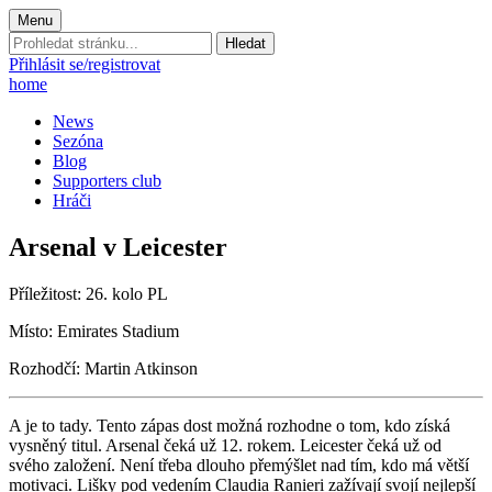
Menu
Prohledat
stránku:
Přihlásit se/registrovat
home
News
Sezóna
Blog
Supporters club
Hráči
Arsenal v Leicester
Příležitost: 26. kolo PL
Mí­sto: Emirates Stadium
Rozhodčí: Martin Atkinson
A je to tady. Tento zápas dost možná rozhodne o tom, kdo získá
vysněný titul. Arsenal čeká už 12. rokem. Leicester čeká už od
svého založení. Není třeba dlouho přemýšlet nad tím, kdo má větší
motivaci. Lišky pod vedením Claudia Ranieri zažívají svojí nejlepší