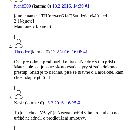
ivanb300
(karma: 0)
13.2.2016, 14:39
#1
[quote name=“THforeverG14″]Sunderland-United
2:1[/quote]
Mannone v brane 8)
|
Theodor
(karma: 0)
13.2.2016, 16:06
#1
Ozil pry odmitl prodlouzit kontrakt. Nejdriv s tim prisla
Marca, ale ted je to uz skoro vsude a pry si zada dokonce
prestup. Snad je to kachna, pise se hlavne o Barcelone, kam
chce udajne jit. Shit
|
Nasir (karma: 0)
13.2.2016, 16:25
#1
To je kachna. Vždyť je Arsenal pořád v boji o titul a navíc
určitě nejednali o prodloužení smlouvy.
|