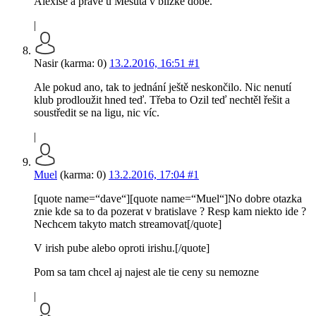
Alexise a prave u Mesuta v blizke dobe.
|
Nasir (karma: 0)
13.2.2016, 16:51
#1
Ale pokud ano, tak to jednání ještě neskončilo. Nic nenutí
klub prodloužit hned teď. Třeba to Ozil teď nechtěl řešit a
soustředit se na ligu, nic víc.
|
Muel
(karma: 0)
13.2.2016, 17:04
#1
[quote name=“dave“][quote name=“Muel“]No dobre otazka
znie kde sa to da pozerat v bratislave ? Resp kam niekto ide ?
Nechcem takyto match streamovat[/quote]
V irish pube alebo oproti irishu.[/quote]
Pom sa tam chcel aj najest ale tie ceny su nemozne
|