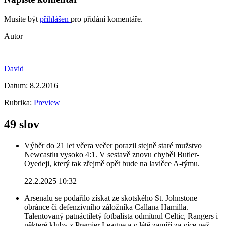
Musíte být
přihlášen
pro přidání komentáře.
Autor
David
Datum:
8.2.2016
Rubrika:
Preview
49 slov
Výběr do 21 let včera večer porazil stejně staré mužstvo
Newcastlu vysoko 4:1. V sestavě znovu chyběl Butler-
Oyedeji, který tak zřejmě opět bude na lavičce A-týmu.
22.2.2025 10:32
Arsenalu se podařilo získat ze skotského St. Johnstone
obránce či defenzivního záložníka Callana Hamilla.
Talentovaný patnáctiletý fotbalista odmítnul Celtic, Rangers i
některé kluby z Premier League a v létě zamíří za více než