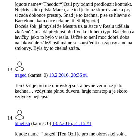
[quote name=“Theodor“]Ozil pry odmitl prodlouzit kontrakt.
Nejdriv s tim prisla Marca, ale ted je to uz skoro vsude a pry
si zada dokonce prestup. Snad je to kachna, pise se hlavne o
Barcelone, kam chce udajne jit. Shit[/quote]
Docela šok, já myslel že Mesuta už ta štace v Realu udělala
zkušenějším a dá přednost před Velkoklubem typu Bacelona a
lavičky, jako to bylo v realu. Určitě to není moc dobrá doba
na takovéhle záležitosti máme se soustředit na zápasy a né na
smlouvy. Byla by to citelná ztráta.
|
traged
(karma: 0)
13.2.2016, 20:36
#1
Ten Ozil je pro me obrovskej sok a pevne verim ze je to
kachna….vzdyt ma plnou duveru, hraje nonstop a je skoro
vzdycky nejlepsi.
|
bluefish
(karma: 0)
13.2.2016, 21:15
#1
[quote name=“traged“]Ten Ozil je pro me obrovskej sok a