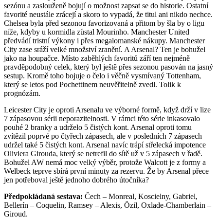
sezónu a zaslouženě bojují o možnost zapsat se do historie. Ostatní
favorité neustále zrácejí a skoro to vypadá, že titul ani nikdo nechce.
Chelsea byla před sezonou favorizovaná a přitom by šla by o ligu
níže, kdyby u kormidla zůstal Mourinho. Manchester United
předvádí tristní výkony i přes megalomanské nákupy. Manchester
City zase sráží velké množství zranění. A Arsenal? Ten je bohužel
jako na houpačce. Místo zaběhlých favoritů září ten nejméně
pravděpodobný celek, který byl ještě přes sezonou pasován na jasný
sestup. Kromě toho bojuje o čelo i věčně vysmívaný Tottenham,
který se letos pod Pochettinem neuvěřitelně zvedl. Tolik k
prognózám.
Leicester City je oproti Arsenalu ve výborné formě, když drží v lize
7 zápasovou sérii neporazitelnosti. V rámci této série inkasovalo
pouhé 2 branky a udrželo 5 čistých kont. Arsenal oproti tomu
zvítězil poprvé po čtyřech zápasech, ale v posledních 7 zápasech
udržel také 5 čistých kont. Arsenal navíc trápí střelecká impotence
Oliviera Girouda, který se netrefil do sítě už v 5 zápasech v řadě.
Bohužel AW nemá moc velký výběr, protože Walcott je z formy a
Welbeck teprve sbírá první minuty za rezervu. Že by Arsenal přece
jen potřeboval ještě jednoho dobrého útočníka?
Předpokládaná sestava:
Čech – Monreal, Koscielny, Gabriel,
Bellerín – Coquelin, Ramsey – Alexis, Özil, Oxlade-Chamberlain –
Giroud.