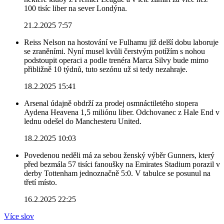
100 tisíc liber na sever Londýna.
21.2.2025 7:57
Reiss Nelson na hostování ve Fulhamu již delší dobu laboruje
se zraněními. Nyní musel kvůli čerstvým potížím s nohou
podstoupit operaci a podle trenéra Marca Silvy bude mimo
přibližně 10 týdnů, tuto sezónu už si tedy nezahraje.
18.2.2025 15:41
Arsenal údajně obdrží za prodej osmnáctiletého stopera
Aydena Heavena 1,5 miliónu liber. Odchovanec z Hale End v
lednu odešel do Manchesteru United.
18.2.2025 10:03
Povedenou neděli má za sebou ženský výběr Gunners, který
před bezmála 57 tisíci fanoušky na Emirates Stadium porazil v
derby Tottenham jednoznačně 5:0. V tabulce se posunul na
třetí místo.
16.2.2025 22:25
Více slov