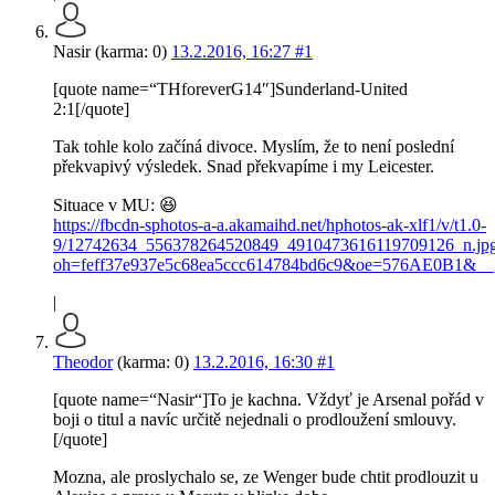
Nasir (karma: 0)
13.2.2016, 16:27
#1
[quote name=“THforeverG14″]Sunderland-United
2:1[/quote]
Tak tohle kolo začíná divoce. Myslím, že to není poslední
překvapivý výsledek. Snad překvapíme i my Leicester.
Situace v MU: 😆
https://fbcdn-sphotos-a-a.akamaihd.net/hphotos-ak-xlf1/v/t1.0-
9/12742634_556378264520849_4910473616119709126_n.jp
oh=feff37e937e5c68ea5ccc614784bd6c9&oe=576AE0B1&__g
|
Theodor
(karma: 0)
13.2.2016, 16:30
#1
[quote name=“Nasir“]To je kachna. Vždyť je Arsenal pořád v
boji o titul a navíc určitě nejednali o prodloužení smlouvy.
[/quote]
Mozna, ale proslychalo se, ze Wenger bude chtit prodlouzit u