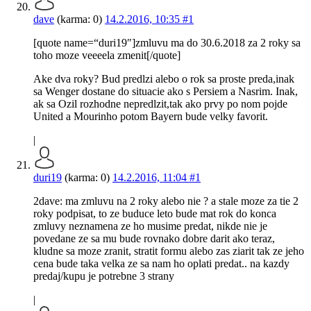
dave
(karma: 0)
14.2.2016, 10:35
#1
[quote name=“duri19″]zmluvu ma do 30.6.2018 za 2 roky sa
toho moze veeeela zmenit[/quote]
Ake dva roky? Bud predlzi alebo o rok sa proste preda,inak
sa Wenger dostane do situacie ako s Persiem a Nasrim. Inak,
ak sa Ozil rozhodne nepredlzit,tak ako prvy po nom pojde
United a Mourinho potom Bayern bude velky favorit.
|
duri19
(karma: 0)
14.2.2016, 11:04
#1
2dave: ma zmluvu na 2 roky alebo nie ? a stale moze za tie 2
roky podpisat, to ze buduce leto bude mat rok do konca
zmluvy neznamena ze ho musime predat, nikde nie je
povedane ze sa mu bude rovnako dobre darit ako teraz,
kludne sa moze zranit, stratit formu alebo zas ziarit tak ze jeho
cena bude taka velka ze sa nam ho oplati predat.. na kazdy
predaj/kupu je potrebne 3 strany
|