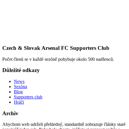
Czech & Slovak Arsenal FC Supporters Club
Počet členů se v každé sezóně pohybuje okolo 500 nadšenců.
Důležité odkazy
News
Sezóna
Blog
Supporters club
Hráči
Archiv
Abychom web udrželi přehledný, standardně zobrazuje články staré