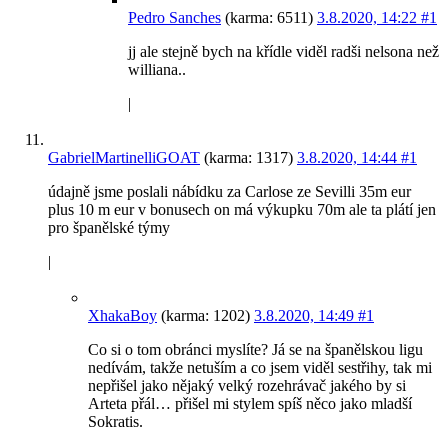
jj ale stejně bych na křídle viděl radši nelsona než
williana..
|
GabrielMartinelliGOAT
(karma: 1317)
3.8.2020, 14:44
#1
údajně jsme poslali nábídku za Carlose ze Sevilli 35m eur
plus 10 m eur v bonusech on má výkupku 70m ale ta plátí jen
pro španělské týmy
|
XhakaBoy
(karma: 1202)
3.8.2020, 14:49
#1
Co si o tom obránci myslíte? Já se na španělskou ligu
nedívám, takže netuším a co jsem viděl sestřihy, tak mi
nepřišel jako nějaký velký rozehrávač jakého by si
Arteta přál… přišel mi stylem spíš něco jako mladší
Sokratis.
|