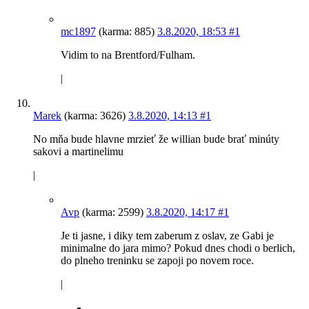
mc1897
(karma: 885)
3.8.2020, 18:53
#1
Vidim to na Brentford/Fulham.
|
Marek
(karma: 3626)
3.8.2020, 14:13
#1
No mňa bude hlavne mrzieť že willian bude brať minúty
sakovi a martinelimu
|
Avp
(karma: 2599)
3.8.2020, 14:17
#1
Je ti jasne, i diky tem zaberum z oslav, ze Gabi je
minimalne do jara mimo? Pokud dnes chodi o berlich,
do plneho treninku se zapoji po novem roce.
|
Pedro Sanches
(karma: 6511)
3.8.2020, 14:22
#1