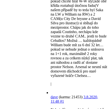
pokud chcete hrát W-W styl,kde obě
křídla roztahují útočnou řadu(V
našem případě by to teda byl Saka
na LW a William na RW) a 2
CAM(u City De bryune a David
Silva pro ilustraci) si sbíhají do
meziprostor. Chápu jak do toho
zapadá Coutinho, nechápu kde
vezme to druhé CAM.. jestli to bude
Ceballos? Možná … každopádně
William bude mít za 6 dní 32 let…
pokud se nebude jednat o smlouvu
na 1+1 rok, maximálně 2 roky
rovnou a za celkem nízký plat, tak
ani náhodou a radši ať dostane
prostor Nelson. Arsenal se nesmí stát
domovem důchodců pro staré
vyřazené hráče Chelsea…
|
dave
(karma: 21453)
3.8.2020,
11:48
#1