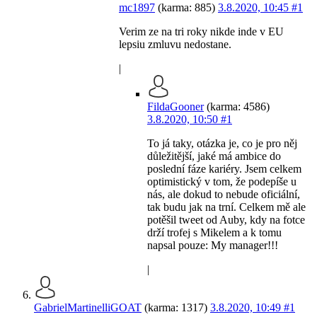
mc1897
(karma: 885)
3.8.2020, 10:45
#1
Verim ze na tri roky nikde inde v EU
lepsiu zmluvu nedostane.
|
FildaGooner
(karma: 4586)
3.8.2020, 10:50
#1
To já taky, otázka je, co je pro něj
důležitější, jaké má ambice do
poslední fáze kariéry. Jsem celkem
optimistický v tom, že podepíše u
nás, ale dokud to nebude oficiální,
tak budu jak na trní. Celkem mě ale
potěšil tweet od Auby, kdy na fotce
drží trofej s Mikelem a k tomu
napsal pouze: My manager!!!
|
GabrielMartinelliGOAT
(karma: 1317)
3.8.2020, 10:49
#1