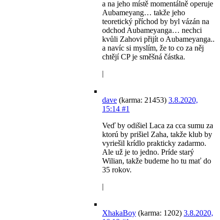
a na jeho místě momentálně operuje
Aubameyang… takže jeho
teoretický příchod by byl vázán na
odchod Aubameyanga… nechci
kvůli Zahovi přijít o Aubameyanga..
a navíc si myslím, že to co za něj
chtějí CP je směšná částka.
|
dave
(karma: 21453)
3.8.2020,
15:14
#1
Veď by odišiel Laca za cca sumu za
ktorú by prišiel Zaha, takže klub by
vyriešil krídlo prakticky zadarmo.
Ale už je to jedno. Príde starý
Wilian, takže budeme ho tu mať do
35 rokov.
|
XhakaBoy
(karma: 1202)
3.8.2020,