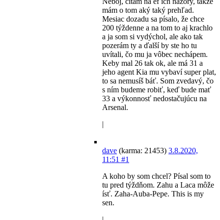
Neboj, čítam na ef ich názory, takže
mám o tom aký taký prehľad.
Mesiac dozadu sa písalo, že chce
200 týždenne a na tom to aj krachlo
a ja som si vydýchol, ale ako tak
pozerám ty a ďalší by ste ho tu
uvítali, čo mu ja vôbec nechápem.
Keby mal 26 tak ok, ale má 31 a
jeho agent Kia mu vybaví super plat,
to sa nemusíš báť. Som zvedavý, čo
s ním budeme robiť, keď bude mať
33 a výkonnosť nedostačujúcu na
Arsenal.
|
dave
(karma: 21453)
3.8.2020,
11:51
#1
A koho by som chcel? Písal som to
tu pred týždňom. Zahu a Laca môže
ísť. Zaha-Auba-Pepe. This is my
sen.
|