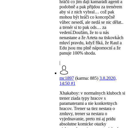
hráčů co jim dají kamarádi agenti a
podobně a pak přijdou za trenérem
aby si z nich vybral… což pak
mohou být hráči co koncepčně
vůbec nesedí, ale nedá se nic dělat..
a trenér si to pak ods… za
vedení.Doufám, že to u nás
nenastane a že Arteta na tiskovkách
mluví pravdu, když říká, že Raul a
Edu jsou mu plně nápomocní a že
panuje 100% shoda.
|
mc1897
(karma: 885)
3.8.2020,
14:50
#1
Xhakaboy: v normalnych kluboch si
trener ziada typy hracov s
paramaterami a nie konkretnych
hracov. Trener sa tiez nestara o
zmluvy, trener sa nestara o
vyjednavanie, preto mi aj pridu
absolutne komicke otazky