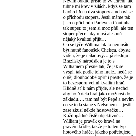
Nevím odkud přišlo to vyjádření, ale
tuhne mi krev v žilách, když se tam
baví o hřena dva stopery a nebaví se
o příchodu stopera. Jestli máme tak
jisto o příchodu Parteye a Coutinha
tak super, to jsem si moc přál, ale ten
stoper přece taky musí alespoň
nějaký kvalitní přijít…
Co se týče Willima tak to nemusíte
být nutně fanoušek Chelsea, abyste
viděli, že je náladový… já sleduju i
Brazilský nároďák a je to s
Williamem přesně tak, že jak se
vyspí, tak podle toho hraje.. nedá se
o něj dlouhodobě opřít i přesto, že je
to bezesporu velmi kvalitní hráč.
Klidně ať k nám přijde, ale nechci
aby ho Arteta bral jako možnost do
základu…. tam má být Pepé a nevím
co se teda stane s Nelsonem… jestli
zase zkusí někde hostovačku…
Každopádně čistě objektivně…
William je pravák co hrává na
pravém křídle, takže je to ten typ
hotového hráče, jakého potřebujete,