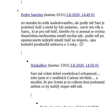
Pedro Sanches
(karma: 6511)
3.8.2020, 14:49
#1
no nemám ho tolik nasledovaného, ale podle mě Sarr je
podobný hráč a mohl by být zadarmo.. navíc ten věk u
Sarra.. to je pro mě hráč, kterého by si arsenal se svýma
finančníma možnostma neměl nechat ujít.. podle mě po
upamecanem nejlepší mladý hráč na stoperu.. upa
bohužel prodloužil smlouvu o 3 roky.. 🙁
|
XhakaBoy
(karma: 1202)
3.8.2020, 14:50
#1
Sarr má velmi dobré rozehrávací schopnosti…
toho jsem si v sestřizích Carlose nevšiml… a
myslím, že pro Artetu je to celkem dost podstatný
atribut co by každý stoper měl mít.
|
Pedro Sanches
(karma: 6511)
3.8.2020,
14:58
#1