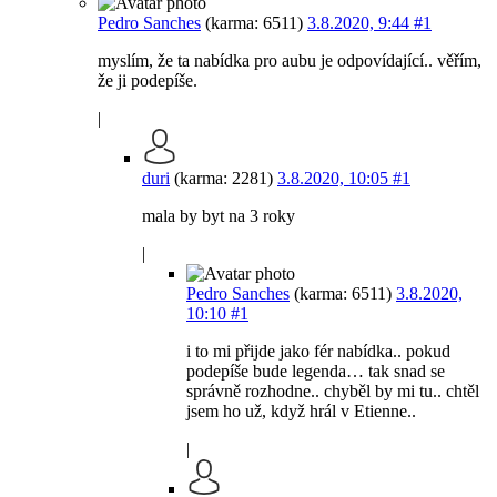
Pedro Sanches
(karma: 6511)
3.8.2020, 9:44
#1
myslím, že ta nabídka pro aubu je odpovídající.. věřím,
že ji podepíše.
|
duri
(karma: 2281)
3.8.2020, 10:05
#1
mala by byt na 3 roky
|
Pedro Sanches
(karma: 6511)
3.8.2020,
10:10
#1
i to mi přijde jako fér nabídka.. pokud
podepíše bude legenda… tak snad se
správně rozhodne.. chyběl by mi tu.. chtěl
jsem ho už, když hrál v Etienne..
|