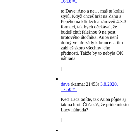
16:18
#1
to Dave: Ano a ne… máš tu kolizi
stylů. Když chceš hrát na Zahu a
Pepého na křídlech a zároveň 4-3-3
formaci, tak bych očekával, že
budeš chtít falešnou 9 na post
hrotového útočníka. Auba není
dobrý ve hře zády k brance… tím
zabiješ skoro všechny jeho
přednosti. Takže by to nebyla OK
náhrada.
|
dave
(karma: 21453)
3.8.2020,
17:50
#1
Keď Laca odíde, tak Auba pôjde aj
tak na hrot. Či čakáš, že príde miesto
Lacy náhrada?
|