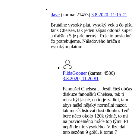
dave
(karma: 21453)
3.8.2020, 11:15
#1
Brutálne vysoký plat, vysoký vek a čo píšu
fans Chelsea, tak jeden zápas odohrá super
a ďalších 5 je priemerný. To je to posledné
čo potrebujeme. Náladového hráča s
vysokým platom.
|
FildaGooner
(karma: 4586)
3.8.2020, 11:26
#1
Fanoušci Chelsea… Jestli čteš občas
diskuze fanoušků Chelsea, tak ti
musí být jasné, co to je za lidi, tam
abys našel nějaký normální názor,
tak musíš listovat dost dlouho. Teď
bere něco okolo 120k týdně, to mi
na pravidelného hráče top týmu PL
nepřijde nic vysokého. V lize dal
tuto sezónu 9 gólů, k tomu 7