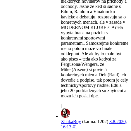
niektorych novinarov na prichody a
odchody. Jasne ze ked si sadne s
Edum, Raulom a Vinaiom ku
kavicke a debatuju, rozpravaju sa o
konretnych menach, ale v zasade v
MODERNOM KLUBE si Arteta
vypyta hraca na poziciu s
konkrenymi sportovymi
parametrami. Samozrejme konkretne
meno potom moze vo finale
odklepnut. Ale ak by to malo byt
ako pises – teda ako kedysi za
Fergusona/Wengera, ze
Mikel(Arsene) si povie 5
konkretnych mien a Dein(Raul) ich
dovedie a podpise, tak potom je cely
technicky/sportovy riaditel Edu a
jeho 20 podriadenych su zbytocni a
mozu ich poslat dpc.
|
XhakaBoy
(karma: 1202)
3.8.2020,
16:13
#1