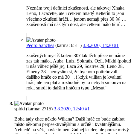
Neznám tvoji definici zkušenosti, ale takovej Xhaka,
Leno, Lacazette, ale i celkem mladý Bellerín to jsou
všechno zkušení hráči… jenom nemají přes 30 😀 …
zkušeností má náš tým dost, ale celkem málo lídrů…
|
Pedro Sanches
(karma: 6511)
3.8.2020, 14:20
#1
zkušených myslíš kolem 30? tak těch přece nemáme
zas tak málo.. Auba, Luiz, Sokratis, Ozil, Mikhi (pokud
u nás vůbec ještě je), Laca 29, Soarres 29, Leno 28,
Elneny 28.. nemyslím si, že bychom potřebovali
dalšího hráče co má 30+.. i když willian je kvalitní
hráč, ale ten plat a rozhodně by to nebyla smlouva na
rok.. smrdí to dalším hráčem typu „Mesut“
|
spirki (karma: 2715)
3.8.2020, 12:40
#1
Boha tady chce někdo Wiliana? Další hráč co bude zabírat
místo někomu perpsektivnějšímu a určitě i kvalitnějšímu.
Nehledě na věk, navíc to není žádnej leader, ale pouze mrtvý