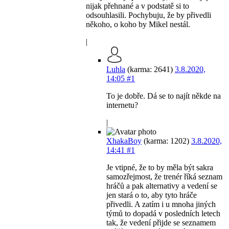
nijak přehnané a v podstatě si to
odsouhlasili. Pochybuju, že by přivedli
někoho, o koho by Mikel nestál.
|
Luhla
(karma: 2641)
3.8.2020,
14:05
#1
To je dobře. Dá se to najít někde na
internetu?
|
XhakaBoy
(karma: 1202)
3.8.2020,
14:41
#1
Je vtipné, že to by měla být sakra
samozřejmost, že trenér říká seznam
hráčů a pak alternativy a vedení se
jen stará o to, aby tyto hráče
přivedli. A zatím i u mnoha jiných
týmů to dopadá v posledních letech
tak, že vedení přijde se seznamem