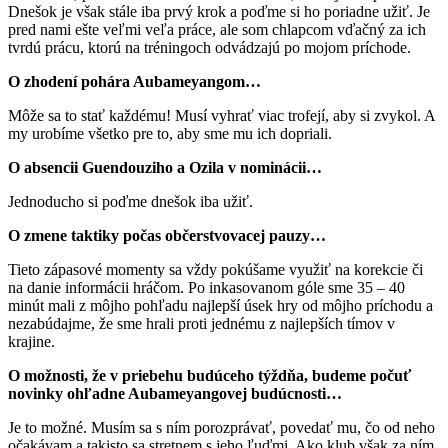
Dnešok je však stále iba prvý krok a poďme si ho poriadne užiť. Je
pred nami ešte veľmi veľa práce, ale som chlapcom vďačný za ich
tvrdú prácu, ktorú na tréningoch odvádzajú po mojom príchode.
O zhodení pohára Aubameyangom…
Môže sa to stať každému! Musí vyhrať viac trofejí, aby si zvykol. A
my urobíme všetko pre to, aby sme mu ich dopriali.
O absencii Guendouziho a Ozila v nominácii…
Jednoducho si poďme dnešok iba užiť.
O zmene taktiky počas občerstvovacej pauzy…
Tieto zápasové momenty sa vždy pokúšame využiť na korekcie či
na danie informácii hráčom. Po inkasovanom góle sme 35 – 40
minút mali z môjho pohľadu najlepší úsek hry od môjho príchodu a
nezabúdajme, že sme hrali proti jednému z najlepších tímov v
krajine.
O možnosti, že v priebehu budúceho týždňa, budeme počuť
novinky ohľadne Aubameyangovej budúcnosti…
Je to možné. Musím sa s ním porozprávať, povedať mu, čo od neho
očakávam a takisto sa stretnem s jeho ľuďmi. Ako klub však za ním