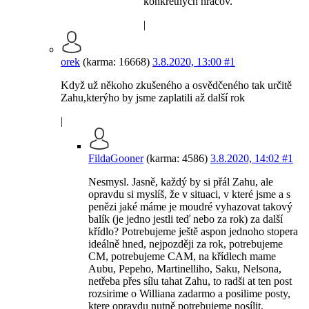
konkretnych hracov.
|
orek
(karma: 16668)
3.8.2020, 13:00
#1
Když už někoho zkušeného a osvědčeného tak určitě
Zahu,kterýho by jsme zaplatili až další rok
|
FildaGooner
(karma: 4586)
3.8.2020, 14:02
#1
Nesmysl. Jasně, každý by si přál Zahu, ale
opravdu si myslíš, že v situaci, v které jsme a s
penězi jaké máme je moudré vyhazovat takový
balík (je jedno jestli teď nebo za rok) za další
křídlo? Potrebujeme ještě aspon jednoho stopera
ideálně hned, nejpozději za rok, potrebujeme
CM, potrebujeme CAM, na křídlech mame
Aubu, Pepeho, Martinelliho, Saku, Nelsona,
netřeba přes sílu tahat Zahu, to radši at ten post
rozsirime o Williana zadarmo a posilime posty,
ktere opravdu nutně potrebujeme posílit.