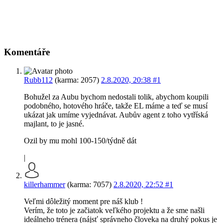
Komentáře
Rubb112
(karma: 2057)
2.8.2020, 20:38
#1
Bohužel za Aubu bychom nedostali tolik, abychom koupili
podobného, hotového hráče, takže EL máme a teď se musí
ukázat jak umíme vyjednávat. Aubův agent z toho vytříská
majlant, to je jasné.
Ozil by mu mohl 100-150/týdně dát
|
killerhammer
(karma: 7057)
2.8.2020, 22:52
#1
Veľmi dôležitý moment pre náš klub !
Verím, že toto je začiatok veľkého projektu a že sme našli
ideálneho trénera (nájsť správneho človeka na druhý pokus je