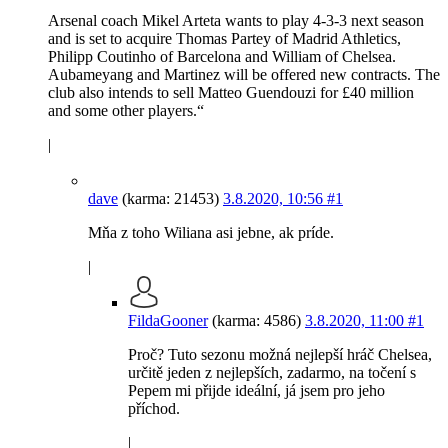
Arsenal coach Mikel Arteta wants to play 4-3-3 next season
and is set to acquire Thomas Partey of Madrid Athletics,
Philipp Coutinho of Barcelona and William of Chelsea.
Aubameyang and Martinez will be offered new contracts. The
club also intends to sell Matteo Guendouzi for £40 million
and some other players.“
|
dave
(karma: 21453)
3.8.2020, 10:56
#1
Mňa z toho Wiliana asi jebne, ak príde.
|
FildaGooner
(karma: 4586)
3.8.2020, 11:00
#1
Proč? Tuto sezonu možná nejlepší hráč Chelsea,
určitě jeden z nejlepších, zadarmo, na točení s
Pepem mi přijde ideální, já jsem pro jeho
příchod.
|