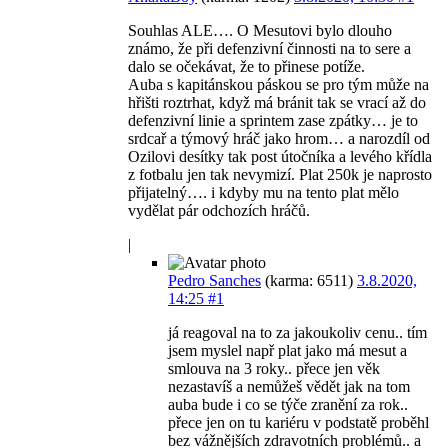
Souhlas ALE…. O Mesutovi bylo dlouho
známo, že při defenzivní činnosti na to sere a
dalo se očekávat, že to přinese potíže.
Auba s kapitánskou páskou se pro tým může na
hřišti roztrhat, když má bránit tak se vrací až do
defenzivní linie a sprintem zase zpátky… je to
srdcař a týmový hráč jako hrom… a narozdíl od
Ozilovi desítky tak post útočníka a levého křídla
z fotbalu jen tak nevymizí. Plat 250k je naprosto
přijatelný…. i kdyby mu na tento plat mělo
vydělat pár odchozích hráčů.
|
Pedro Sanches
(karma: 6511)
3.8.2020,
14:25
#1
já reagoval na to za jakoukoliv cenu.. tím
jsem myslel např plat jako má mesut a
smlouva na 3 roky.. přece jen věk
nezastavíš a nemůžeš vědět jak na tom
auba bude i co se týče zranění za rok..
přece jen on tu kariéru v podstatě proběhl
bez vážnějších zdravotních problémů.. a