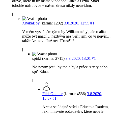
dřevo, které tu už máme v podobě Luize a Ozila. Snad
tohohle náladovce v našem dresu nikdy neuvidím.
|
XhakaBoy
(karma: 1202)
3.8.2020, 12:55
#1
V mém vysněném týmu by William nebyl, ale realita
může být jinačí… nezbývá než věřit těm, co ví nejvíc…
takže Artetovi. InArtetaITrust!!!!
|
spirki (karma: 2715)
3.8.2020, 13:01
#1
No nevím jestli by tohle byla práce Artety nebo
spíš Edua.
|
FildaGooner
(karma: 4586)
3.8.2020,
13:57
#1
Arteta se údajně sešel s Eduem a Raulem,
řekl jim svoje požadavky, které nebyly