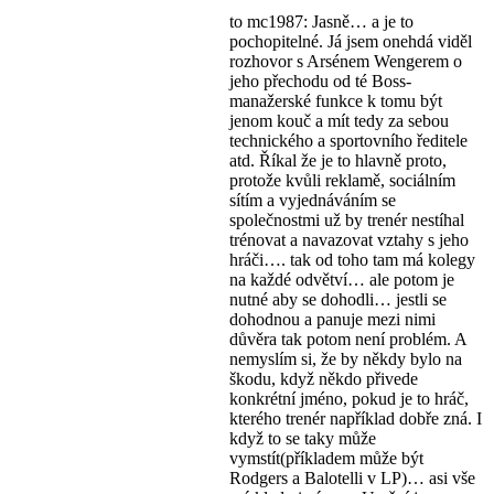
to mc1987: Jasně… a je to
pochopitelné. Já jsem onehdá viděl
rozhovor s Arsénem Wengerem o
jeho přechodu od té Boss-
manažerské funkce k tomu být
jenom kouč a mít tedy za sebou
technického a sportovního ředitele
atd. Říkal že je to hlavně proto,
protože kvůli reklamě, sociálním
sítím a vyjednáváním se
společnostmi už by trenér nestíhal
trénovat a navazovat vztahy s jeho
hráči…. tak od toho tam má kolegy
na každé odvětví… ale potom je
nutné aby se dohodli… jestli se
dohodnou a panuje mezi nimi
důvěra tak potom není problém. A
nemyslím si, že by někdy bylo na
škodu, když někdo přivede
konkrétní jméno, pokud je to hráč,
kterého trenér například dobře zná. I
když to se taky může
vymstít(příkladem může být
Rodgers a Balotelli v LP)… asi vše