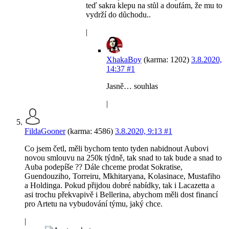
teď sakra klepu na stůl a doufám, že mu to
vydrží do důchodu..
|
XhakaBoy
(karma: 1202)
3.8.2020,
14:37
#1
Jasně… souhlas
|
FildaGooner
(karma: 4586)
3.8.2020, 9:13
#1
Co jsem četl, měli bychom tento tyden nabidnout Aubovi
novou smlouvu na 250k týdně, tak snad to tak bude a snad to
Auba podepíše ?? Dále chceme prodat Sokratise,
Guendouziho, Torreiru, Mkhitaryana, Kolasinace, Mustafiho
a Holdinga. Pokud přijdou dobré nabídky, tak i Lacazetta a
asi trochu překvapivě i Bellerina, abychom měli dost financí
pro Artetu na vybudování týmu, jaký chce.
|