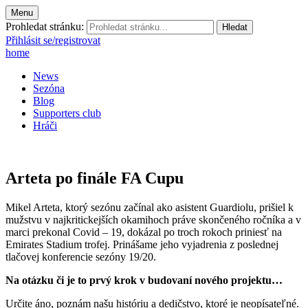
Menu
Prohledat stránku:
Přihlásit se/registrovat
home
News
Sezóna
Blog
Supporters club
Hráči
Arteta po finále FA Cupu
Mikel Arteta, ktorý sezónu začínal ako asistent Guardiolu, prišiel k
mužstvu v najkritickejších okamihoch práve skončeného ročníka a v
marci prekonal Covid – 19, dokázal po troch rokoch priniesť na
Emirates Stadium trofej. Prinášame jeho vyjadrenia z poslednej
tlačovej konferencie sezóny 19/20.
Na otázku či je to prvý krok v budovaní nového projektu…
Určite áno, poznám našu históriu a dedičstvo, ktoré je neopísateľné.