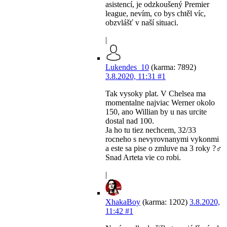
asistencí, je odzkoušený Premier
league, nevím, co bys chtěl víc,
obzvlášť v naší situaci.
|
Lukendes_10
(karma: 7892)
3.8.2020, 11:31
#1
Tak vysoky plat. V Chelsea ma
momentalne najviac Werner okolo
150, ano Willian by u nas urcite
dostal nad 100.
Ja ho tu tiez nechcem, 32/33
rocneho s nevyrovnanymi vykonmi
a este sa pise o zmluve na 3 roky ?‍♂️
Snad Arteta vie co robi.
|
XhakaBoy
(karma: 1202)
3.8.2020,
11:42
#1