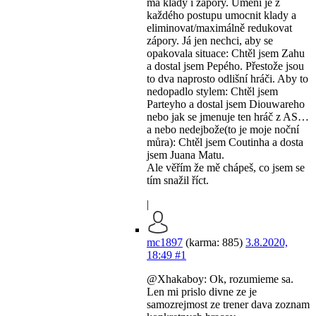
má klady i zápory. Umění je z
každého postupu umocnit klady a
eliminovat/maximálně redukovat
zápory. Já jen nechci, aby se
opakovala situace: Chtěl jsem Zahu
a dostal jsem Pepého. Přestože jsou
to dva naprosto odlišní hráči. Aby to
nedopadlo stylem: Chtěl jsem
Parteyho a dostal jsem Diouwareho
nebo jak se jmenuje ten hráč z AS…
a nebo nedejbože(to je moje noční
můra): Chtěl jsem Coutinha a dosta
jsem Juana Matu.
Ale věřím že mě chápeš, co jsem se
tím snažil říct.
|
mc1897
(karma: 885)
3.8.2020,
18:49
#1
@Xhakaboy: Ok, rozumieme sa.
Len mi prislo divne ze je
samozrejmost ze trener dava zoznam