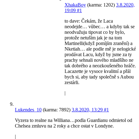
XhakaBoy
(karma: 1202)
3.8.2020,
19:09
#1
to dave: Čekám, že Laca
neodejde… vůbec… a kdyby tak se
neodvažuju tipovat co by bylo,
protože netuším jak je na tom
Martinelli(když pomíjím zranění) a
Nketiah… ale podle mě je nelogické
prodávat Lacu, když by jsme za ty
prachy sehnali nového mladšího ne
tak dobrého a neozkoušeného hráče.
Lacazette je vysoce kvalitní a přál
bych si, aby tady společně s Aubou
zestárli.
|
Lukendes_10
(karma: 7892)
3.8.2020, 13:29
#1
Vyzera to realne na Williana…podla Guardianu odmietol od
Chelsea zmluvu na 2 roky a chce ostat v Londyne.
|