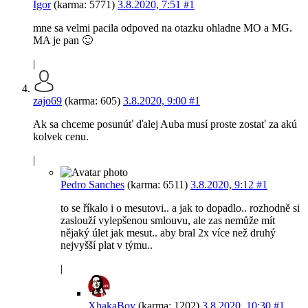
Igor
(karma: 5771)
3.8.2020, 7:51
#1
mne sa velmi pacila odpoved na otazku ohladne MO a MG.
MA je pan 🙂
|
zajo69
(karma: 605)
3.8.2020, 9:00
#1
Ak sa chceme posunúť ďalej Auba musí proste zostať za akú
kolvek cenu.
|
Pedro Sanches
(karma: 6511)
3.8.2020, 9:12
#1
to se říkalo i o mesutovi.. a jak to dopadlo.. rozhodně si
zaslouží vylepšenou smlouvu, ale zas nemůže mít
nějaký úlet jak mesut.. aby bral 2x více než druhý
nejvyšší plat v týmu..
|
XhakaBoy
(karma: 1202)
3.8.2020, 10:30
#1