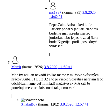
mc1897
(karma: 885)
3.8.2020,
14:42
#1
Pepe-Zaha-Auba a ked bude
Africky pohar v januari 2022 tak
budeme mat vpredu mesiac
juniorku, lebo je jasne ze aj Saka
bude Nigerijec podla poslednych
vyhlaseni.
|
Marek
(karma: 3626)
3.8.2020, 11:50
#1
Mne by willian nevadil koľko máme v mužstve skúsených
hráčov Auba 31 Luiz 32 a to je všetko Sokratisa nerátam lebo
odchádza mame veľmi mladé mužstvo ak MA cíti že
potrebujeme viac skúseností tak ja mu verím
|
XhakaBoy
(karma: 1202)
3.8.2020, 12:57
#1