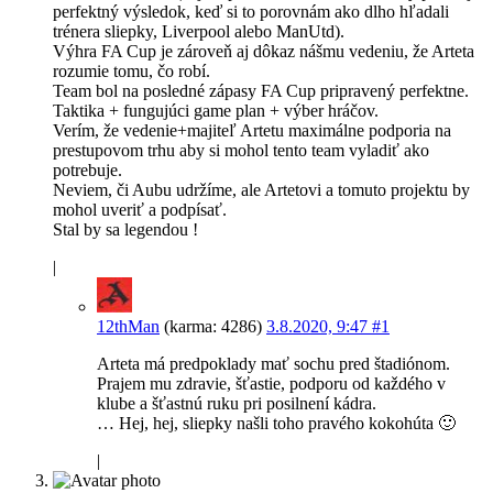
perfektný výsledok, keď si to porovnám ako dlho hľadali
trénera sliepky, Liverpool alebo ManUtd).
Výhra FA Cup je zároveň aj dôkaz nášmu vedeniu, že Arteta
rozumie tomu, čo robí.
Team bol na posledné zápasy FA Cup pripravený perfektne.
Taktika + fungujúci game plan + výber hráčov.
Verím, že vedenie+majiteľ Artetu maximálne podporia na
prestupovom trhu aby si mohol tento team vyladiť ako
potrebuje.
Neviem, či Aubu udržíme, ale Artetovi a tomuto projektu by
mohol uveriť a podpísať.
Stal by sa legendou !
|
12thMan
(karma: 4286)
3.8.2020, 9:47
#1
Arteta má predpoklady mať sochu pred štadiónom.
Prajem mu zdravie, šťastie, podporu od každého v
klube a šťastnú ruku pri posilnení kádra.
… Hej, hej, sliepky našli toho pravého kokohúta 🙂
|